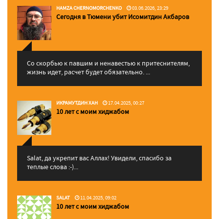
HAMZA CHERNOMORCHENKO
03.06.2026, 23:29
Сегодня в Тюмени убит Исомитдин Акбаров
Со скорбью к павшим и ненавестью к притеснителям,
жизнь идет, расчет будет обязательно. ...
ИКРАМУТДИН ХАН
17.04.2025, 00:27
10 лет с моим хиджабом
Salat, да укрепит вас Аллаx! Увидели, спасибо за
теплые слова :-)...
SALAT
11.04.2025, 09:02
10 лет с моим хиджабом