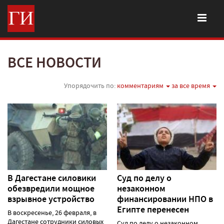
ВСЕ НОВОСТИ
Упорядочить по:
комментариям
за все время
В Дагестане силовики
Суд по делу о
обезвредили мощное
незаконном
взрывное устройство
финансировании НПО в
Египте перенесен
В воскресенье, 26 февраля, в
Дагестане сотрудники силовых
Суд по делу о незаконном