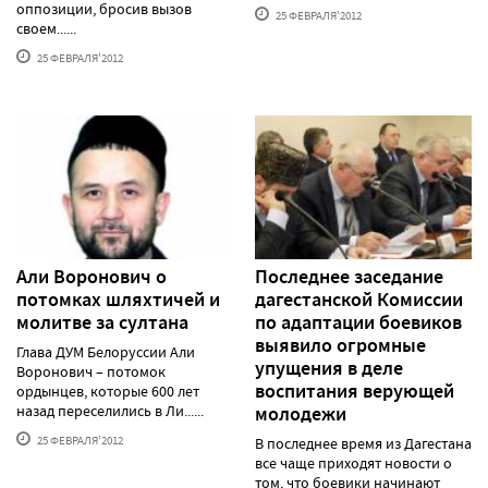
оппозиции, бросив вызов
25 ФЕВРАЛЯ'2012
своем......
25 ФЕВРАЛЯ'2012
Али Воронович о
Последнее заседание
потомках шляхтичей и
дагестанской Комиссии
молитве за султана
по адаптации боевиков
выявило огромные
Глава ДУМ Белоруссии Али
упущения в деле
Воронович – потомок
воспитания верующей
ордынцев, которые 600 лет
назад переселились в Ли......
молодежи
25 ФЕВРАЛЯ'2012
В последнее время из Дагестана
все чаще приходят новости о
том, что боевики начинают