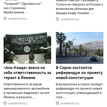
"Руханият" ("Духовность" -
Туниса не говорить за Россию о
каз.) Серикжан
возможном убежище для
Мамбеталин&......
Башара Асада. Коммен......
26 ФЕВРАЛЯ'2012
26 ФЕВРАЛЯ'2012
«Аль-Каида» взяла на
В Сирии состоится
себя ответственность за
референдум по проекту
теракт в Йемене
новой конституции
Ответственность за взрыв
В воскресенье в Сирии пройдет
заминированного автомобиля
референдум по проекту новой
в провинции Хадрамаут на юге
конституции, утверждающей в
Йемена, в результа......
стра......
26 ФЕВРАЛЯ'2012
26 ФЕВРАЛЯ'2012