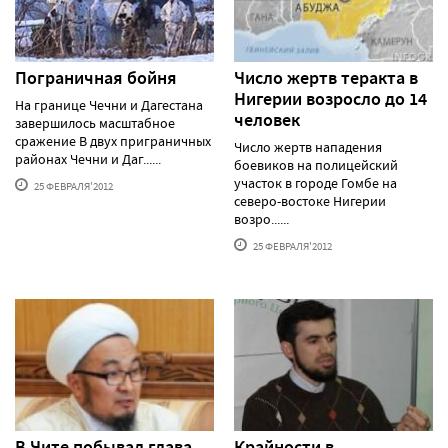
Пограничная бойня
Число жертв теракта в
Нигерии возросло до 14
На границе Чечни и Дагестана
человек
завершилось масштабное
сражение В двух приграничных
Число жертв нападения
районах Чечни и Даг......
боевиков на полицейский
участок в городе Гомбе на
25 ФЕВРАЛЯ'2012
северо-востоке Нигерии
возро......
25 ФЕВРАЛЯ'2012
В Чите побывал глава
Крайности в