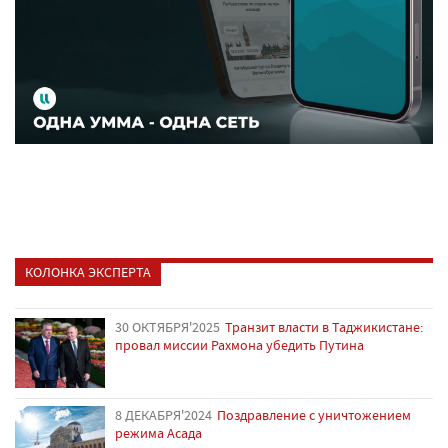
КОЛОНКА ЭКСПЕРТА
30 ОКТЯБРЯ'2025
Транзит власти в Таджикистане:
провал миссии Рахмона убедить Путина
8 ДЕКАБРЯ'2024
Поздравление с уничтожением
режима Асада