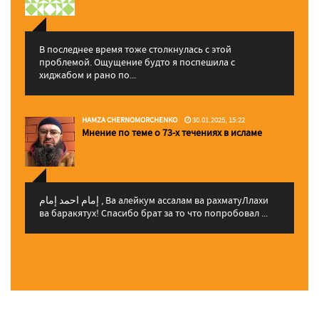
В последнее время тоже столкнулась с этой
проблемой. Ощущение будто я поспешила с
хиджабом и рано по...
HAMZA CHERNOMORCHENKO
30.01.2025, 15:22
Мнение по теме о 73-х течениях в исламе
إمام احمد إمام , Ва алейкум ассалам ва рахматуЛлахи
ва баракятух! Спасибо брат за то что попробовал ...