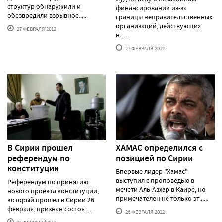
структур обнаружили и
финансировании из-за
обезвредили взрывное......
границы неправительственных
организаций, действующих
27 ФЕВРАЛЯ'2012
н......
27 ФЕВРАЛЯ'2012
В Сирии прошел
ХАМАС определился с
референдум по
позицией по Сирии
конституции
Впервые лидер "Хамас"
выступил с проповедью в
Референдум по принятию
мечети Аль-Азхар в Каире, но
нового проекта конституции,
примечателен не только эт......
который прошел в Сирии 26
февраля, признан состоя......
26 ФЕВРАЛЯ'2012