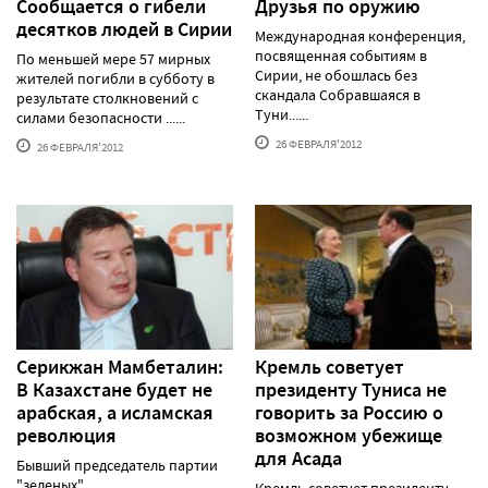
Сообщается о гибели
Друзья по оружию
десятков людей в Сирии
Международная конференция,
посвященная событиям в
По меньшей мере 57 мирных
Сирии, не обошлась без
жителей погибли в субботу в
скандала Собравшаяся в
результате столкновений с
Туни......
силами безопасности ......
26 ФЕВРАЛЯ'2012
26 ФЕВРАЛЯ'2012
Серикжан Мамбеталин:
Кремль советует
В Казахстане будет не
президенту Туниса не
арабская, а исламская
говорить за Россию о
революция
возможном убежище
для Асада
Бывший председатель партии
"зеленых"
Кремль советует президенту