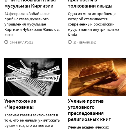
мусульман Киргизии
толковании акыды
24 февраля в Забайкалье
Одна из многих проблем, с
прибыл глава Духовного
которой сталкивается
управления мусульман
современный российский
Киргизии Чубак ажы Жалилов,
мусульманин внутри ислама
кото......
&nda......
25 ФЕВРАЛЯ'2012
25 ФЕВРАЛЯ'2012
Уничтожение
Ученые против
«Черновика»
уголовного
преследования
Трагизм газеты заключается в
религиозных книг
том, что ее начали уничтожать
руками тех, кто из нее же и
Ученые академических