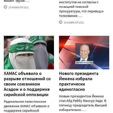
вышел. Удуше......
институтов не согласны с
позицией томской
25 ФЕВРАЛЯ'2012
прокуратуры, что перевод и
толкование......
25 ФЕВРАЛЯ'2012
ХАМАС объявило о
Нового президента
разрыве отношений со
Йемена избрали
своим союзником
практически
Асадом и о поддержке
единогласно
сирийской оппозиции
Новым президентом Йемена
стал Абд Раббу Мансур Хади. В
Радикальное палестинское
пятницу председатель Высшей
движение ХАМАС объявило о
избирательно......
поддержке сирийской