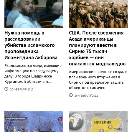
Нужна помощь в
США. После свержения
расследовании
Асада американцы
убийства исламского
планируют ввести в
проповедника
Сирию 75 тысяч
Исомитдина Акбарова
харбиев — они
опасаются моджахедов
Разыскиваются люди, имеющие
информацию по следующему
Американские военные создали
делу. В городе Шадринске
план военного вторжения в
Курганской области в м......
Сирию под предлогом защиты
объектов с химичес......
26 ФЕВРАЛЯ'2012
26 ФЕВРАЛЯ'2012