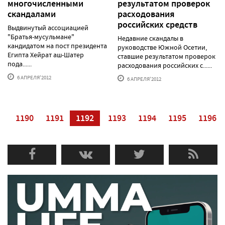
многочисленными
результатом проверок
скандалами
расходования
российских средств
Выдвинутый ассоциацией
"Братья-мусульмане"
Недавние скандалы в
кандидатом на пост президента
руководстве Южной Осетии,
Египта Хейрат аш-Шатер
ставшие результатом проверок
пода......
расходования российских с......
6 АПРЕЛЯ'2012
6 АПРЕЛЯ'2012
9
1190
1191
1192
1193
1194
1195
1196