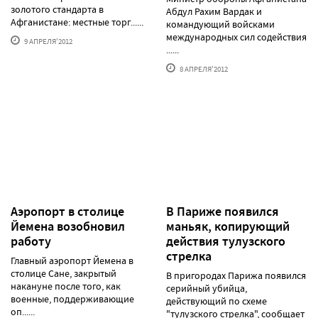
золотого стандарта в
Абдул Рахим Вардак и
Афганистане: местные торг......
командующий войсками
международных сил содействия
9 АПРЕЛЯ'2012
......
8 АПРЕЛЯ'2012
Аэропорт в столице
В Париже появился
Йемена возобновил
маньяк, копирующий
работу
действия тулузского
стрелка
Главный аэропорт Йемена в
столице Сане, закрытый
В пригородах Парижа появился
накануне после того, как
серийный убийца,
военные, поддерживающие
действующий по схеме
оп......
"тулузского стрелка", сообщает