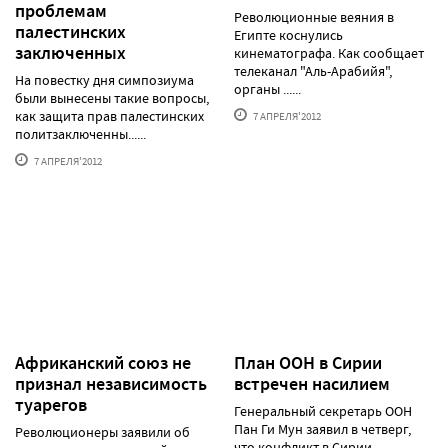
проблемам
Революционные веяния в
палестинских
Египте коснулись
заключенных
кинематографа. Как сообщает
телеканал "Аль-Арабийя",
На повестку дня симпозиума
органы ......
были вынесены такие вопросы,
как защита прав палестинских
7 АПРЕЛЯ'2012
политзаключенны......
7 АПРЕЛЯ'2012
Африканский союз не
План ООН в Сирии
признал независимость
встречен насилием
туарегов
Генеральный секретарь ООН
Пан Ги Мун заявил в четверг,
Революционеры заявили об
что конфликт в Сирии