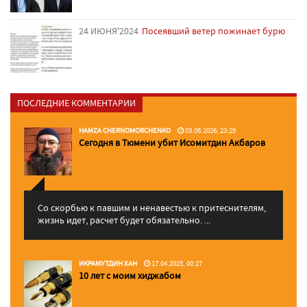
24 ИЮНЯ'2024
Посеявший ветер пожинает бурю
ПОСЛЕДНИЕ КОММЕНТАРИИ
HAMZA CHERNOMORCHENKO
03.06.2026, 23:29
Сегодня в Тюмени убит Исомитдин Акбаров
Со скорбью к павшим и ненавестью к притеснителям,
жизнь идет, расчет будет обязательно. ...
ИКРАМУТДИН ХАН
17.04.2025, 00:27
10 лет с моим хиджабом