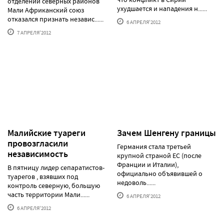
отделении северных районов
ухудшается и нападения н......
Мали Африканский союз
отказался признать независ......
6 АПРЕЛЯ'2012
7 АПРЕЛЯ'2012
Малийские туареги
Зачем Шенгену границы
провозгласили
Германия стала третьей
независимость
крупной страной ЕС (после
Франции и Италии),
В пятницу лидер сепаратистов-
официально объявившей о
туарегов , взявших под
недоволь......
контроль северную, большую
часть территории Мали......
6 АПРЕЛЯ'2012
6 АПРЕЛЯ'2012