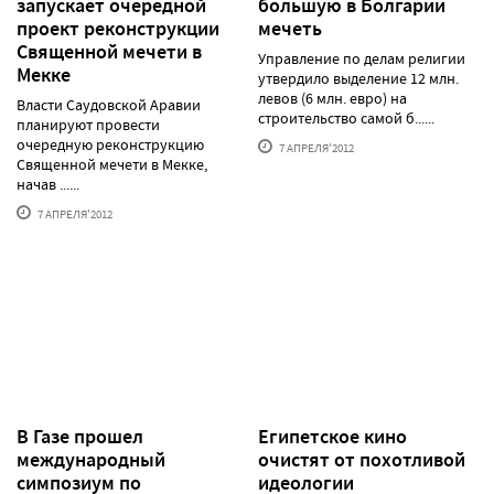
запускает очередной
большую в Болгарии
проект реконструкции
мечеть
Священной мечети в
Управление по делам религии
Мекке
утвердило выделение 12 млн.
левов (6 млн. евро) на
Власти Саудовской Аравии
строительство самой б......
планируют провести
очередную реконструкцию
7 АПРЕЛЯ'2012
Священной мечети в Мекке,
начав ......
7 АПРЕЛЯ'2012
В Газе прошел
Египетское кино
международный
очистят от похотливой
симпозиум по
идеологии