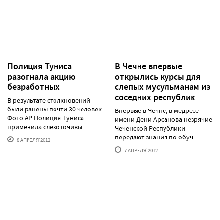
Полиция Туниса
В Чечне впервые
разогнала акцию
открылись курсы для
безработных
слепых мусульманам из
соседних республик
В результате столкновений
были ранены почти 30 человек.
Впервые в Чечне, в медресе
Фото АР Полиция Туниса
имени Дени Арсанова незрячие
применила слезоточивы......
Чеченской Республики
передают знания по обуч......
8 АПРЕЛЯ'2012
7 АПРЕЛЯ'2012