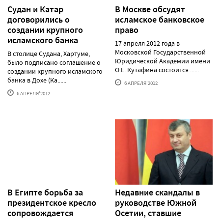
Судан и Катар
В Москве обсудят
договорились о
исламское банковское
создании крупного
право
исламского банка
17 апреля 2012 года в
Московской Государственной
В столице Судана, Хартуме,
Юридической Академии имени
было подписано соглашение о
О.Е. Кутафина состоится ......
создании крупного исламского
банка в Дохе (Ка......
6 АПРЕЛЯ'2012
6 АПРЕЛЯ'2012
В Египте борьба за
Недавние скандалы в
президентское кресло
руководстве Южной
сопровождается
Осетии, ставшие