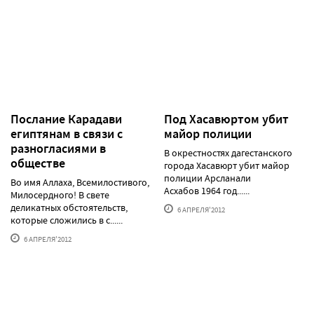
Послание Карадави
Под Хасавюртом убит
египтянам в связи с
майор полиции
разногласиями в
В окрестностях дагестанского
обществе
города Хасавюрт убит майор
полиции Арсланали
Во имя Аллаха, Всемилостивого,
Асхабов 1964 год......
Милосердного! В свете
деликатных обстоятельств,
6 АПРЕЛЯ'2012
которые сложились в с......
6 АПРЕЛЯ'2012