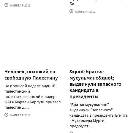
Би......
8 АПРЕЛЯ'2012
8 АПРЕЛЯ'2012
Человек, похожий на
&quot;Братья-
свободную Палестину
мусульмане&quot;
выдвинули запасного
На прошлой неделе видный
кандидата в
палестинский
президенты
политзаключенный и лидер
ФАТХ Марван Баргути призвал
"Братья-мусульмане"
палестинц......
выдвинули "запасного"
кандидата в президенты Египта
8 АПРЕЛЯ'2012
- Мухаммеда Мурси,
председат......