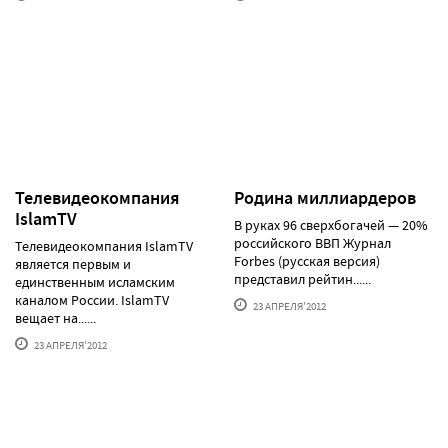
Телевидеокомпания
Родина миллиардеров
IslamTV
В руках 96 сверхбогачей — 20%
российского ВВП Журнал
Телевидеокомпания IslamTV
Forbes (русская версия)
является первым и
представил рейтин......
единственным исламским
каналом России. IslamTV
23 АПРЕЛЯ'2012
вещает на......
23 АПРЕЛЯ'2012