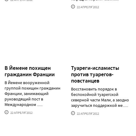
22 АПРЕЛЯ'2012
В Йемене похищен
Туареги-исламисты
гражданин Франции
против туарегов-
повстанцев
В Йемене вооруженной
группой похищен гражданин
Восстановить порядок в
Франции, занимающий
беспокойной туарегской
руководящий пост в
северной части Мали, а заодно
Международном ......
заручиться поддержкой ме......
22 АПРЕЛЯ'2012
22 АПРЕЛЯ'2012