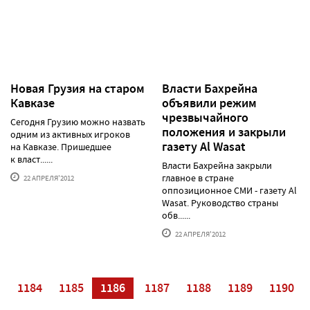
Новая Грузия на старом
Власти Бахрейна
Кавказе
объявили режим
чрезвычайного
Сегодня Грузию можно назвать
положения и закрыли
одним из активных игроков
газету Al Wasat
на Кавказе. Пришедшее
к власт......
Власти Бахрейна закрыли
главное в стране
22 АПРЕЛЯ'2012
оппозиционное СМИ - газету Al
Wasat. Руководство страны
обв......
22 АПРЕЛЯ'2012
3
1184
1185
1186
1187
1188
1189
1190