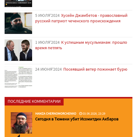
5 ИЮЛЯ'2024
Хусейн Джамбетов - православный
русский патриот чеченского происхождения
1 ИЮЛЯ'2024
К успешным мусульманам: прошло
время петлять
24 ИЮНЯ'2024
Посеявший ветер пожинает бурю
ПОСЛЕДНИЕ КОММЕНТАРИИ
HAMZA CHERNOMORCHENKO
03.06.2026, 23:29
Сегодня в Тюмени убит Исомитдин Акбаров