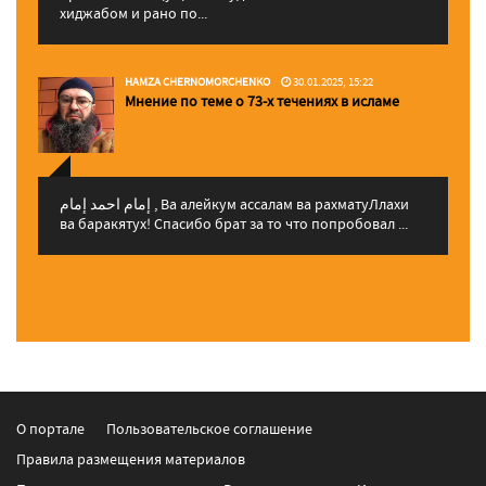
хиджабом и рано по...
HAMZA CHERNOMORCHENKO
30.01.2025, 15:22
Мнение по теме о 73-х течениях в исламе
إمام احمد إمام , Ва алейкум ассалам ва рахматуЛлахи
ва баракятух! Спасибо брат за то что попробовал ...
О портале
Пользовательское соглашение
Правила размещения материалов