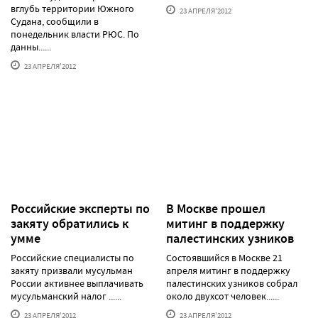
вглубь территории Южного
23 АПРЕЛЯ'2012
Судана, сообщили в
понедельник власти РЮС. По
данны......
23 АПРЕЛЯ'2012
Российские эксперты по
В Москве прошел
закяту обратились к
митинг в поддержку
умме
палестинских узников
Российские специалисты по
Состоявшийся в Москве 21
закяту призвали мусульман
апреля митинг в поддержку
России активнее выплачивать
палестинских узников собрал
мусульманский налог ......
около двухсот человек......
23 АПРЕЛЯ'2012
23 АПРЕЛЯ'2012