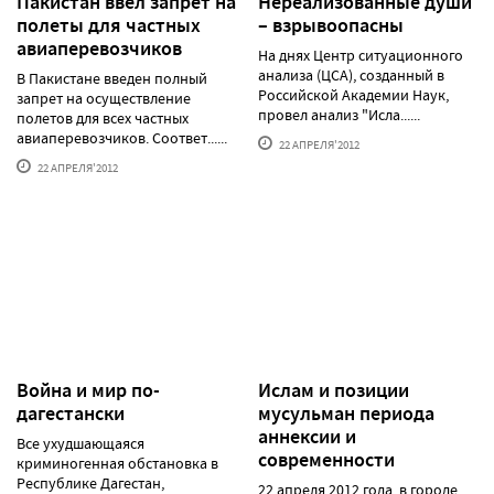
Пакистан ввел запрет на
Нереализованные души
полеты для частных
– взрывоопасны
авиаперевозчиков
На днях Центр ситуационного
анализа (ЦСА), созданный в
В Пакистане введен полный
Российской Академии Наук,
запрет на осуществление
провел анализ "Исла......
полетов для всех частных
авиаперевозчиков. Соответ......
22 АПРЕЛЯ'2012
22 АПРЕЛЯ'2012
Война и мир по-
Ислам и позиции
дагестански
мусульман периода
аннексии и
Все ухудшающаяся
современности
криминогенная обстановка в
Республике Дагестан,
22 апреля 2012 года, в городе