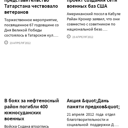
Татарстана чествовало
военных баз США
ветеранов
Американский посол в Кабуле
Райан Крокер заявил, что они
Торжественное мероприятие,
совместно с советником по
посвященное 67 годовщине со
национальной безо......
Дня Великой Победы
состоялось в Татарском кул......
23 АПРЕЛЯ'2012
23 АПРЕЛЯ'2012
В боях за нефтеносный
Акция &quot;Дань
район погибли 400
памяти предков&quot;
южносуданских
21 апреля 2012 года отдел
военных
благотворительности и
социальной поддержки Д......
Войска Судана вторглись