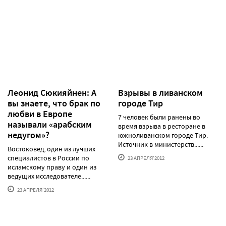
Леонид Сюкияйнен: А
Взрывы в ливанском
вы знаете, что брак по
городе Тир
любви в Европе
7 человек были ранены во
называли «арабским
время взрыва в ресторане в
недугом»?
южноливанском городе Тир.
Источник в министерств......
Востоковед, один из лучших
специалистов в России по
23 АПРЕЛЯ'2012
исламскому праву и один из
ведущих исследователе......
23 АПРЕЛЯ'2012