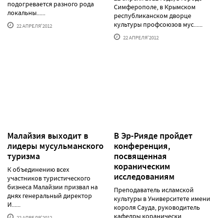
подогревается разного рода
Симферополе, в Крымском
локальны......
республиканском дворце
культуры профсоюзов мус......
22 АПРЕЛЯ'2012
22 АПРЕЛЯ'2012
Малайзия выходит в
В Эр-Рияде пройдет
лидеры мусульманского
конференция,
туризма
посвященная
кораническим
К объединению всех
исследованиям
участников туристического
бизнеса Малайзии призвал на
Преподаватель исламской
днях генеральный директор
культуры в Университете имени
И......
короля Сауда, руководитель
кафедры коранически......
22 АПРЕЛЯ'2012