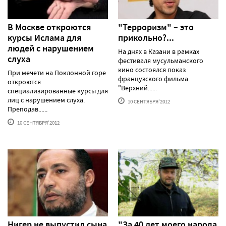
В Москве откроются
"Терроризм" – это
курсы Ислама для
прикольно?...
людей с нарушением
На днях в Казани в рамках
слуха
фестиваля мусульманского
кино состоялся показ
При мечети на Поклонной горе
французского фильма
откроются
"Верхний......
специализированные курсы для
лиц с нарушением слуха.
10 СЕНТЯБРЯ'2012
Преподав......
10 СЕНТЯБРЯ'2012
Нигер не выпустил сына
"За 40 лет моего народа