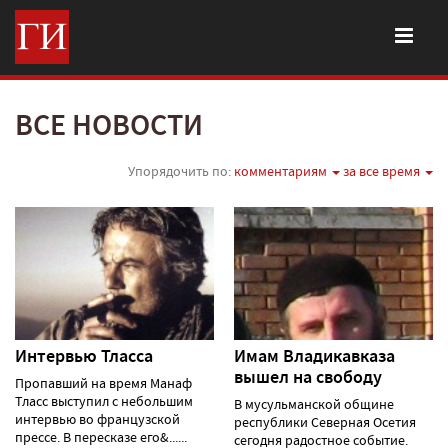
ВСЕ НОВОСТИ
Упорядочить по:
комментариям
за все время
Интервью Тласса
Имам Владикавказа
вышел на свободу
Пропавший на время Манаф
Тласс выступил с небольшим
В мусульманской общине
интервью во французской
республики Северная Осетия
прессе. В пересказе его&......
сегодня радостное событие.