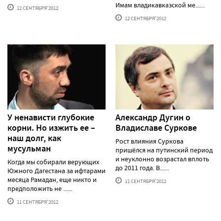
Имам владикавказской ме......
12 СЕНТЯБРЯ'2012
12 СЕНТЯБРЯ'2012
У ненависти глубокие
Александр Дугин о
корни. Но изжить ее –
Владиславе Суркове
наш долг, как
Рост влияния Суркова
мусульман
пришёлся на путинский период
и неуклонно возрастал вплоть
Когда мы собирали верующих
до 2011 года. В......
Южного Дагестана за ифтарами
месяца Рамадан, еще никто и
11 СЕНТЯБРЯ'2012
предположить не ......
11 СЕНТЯБРЯ'2012