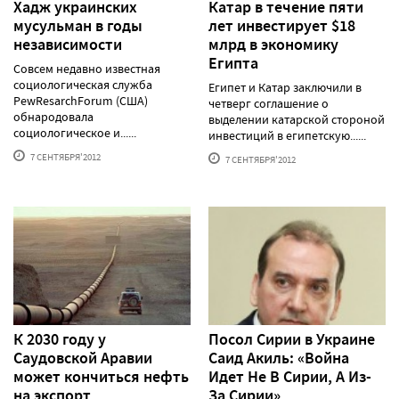
Хадж украинских
Катар в течение пяти
мусульман в годы
лет инвестирует $18
независимости
млрд в экономику
Египта
Совсем недавно известная
социологическая служба
Египет и Катар заключили в
PewResarchForum (США)
четверг соглашение о
обнародовала
выделении катарской стороной
социологическое и......
инвестиций в египетскую......
7 СЕНТЯБРЯ'2012
7 СЕНТЯБРЯ'2012
К 2030 году у
Посол Сирии в Украине
Саудовской Аравии
Саид Акиль: «Война
может кончиться нефть
Идет Не В Сирии, А Из-
на экспорт
За Сирии»