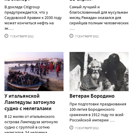
В докладе Citigroup
Самый лучший и
предупреждается, что у
благословенный для мусульман
Саудовской Аравии к 2030 году
месяц Рамадан оказался для
может кончиться нефть на
сирийцев полным человеческих
эк......
......
7 СЕНТЯБРЯ'2012
7 СЕНТЯБРЯ'2012
У итальянской
Ветеран Бородино
Лампедузы затонуло
При подготовке празднования
судно с нелегалами
100-летия Бородинского
сражения в 1912 году по всей
В 12 милях от итальянского
Российской империи ......
острова Лампедуза затонуло
судно с группой в сотню
7 СЕНТЯБРЯ'2012
нелегалов. 54 человека......