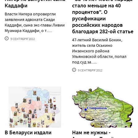
Каддафи
стало меньше на 40
процентов". О
Власти Нигера опровергли
русификации
заявления адвоката Саади
российских народов
Каддафи, сына экс-главы Ливии
Муамара Каддафи, о т......
благодаря 282-ой статье
9 СЕНТЯБРЯ'2012
47-летний Василий Бокин,
житель села Оськино
Инзенского района
Ульяновской области, попал
под суд за......
9 СЕНТЯБРЯ'2012
В Беларуси издали
Нам не нужны -