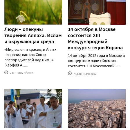
Люди – опекуны
14 октября в Москве
творения Аллаха. Ислам
состоится XIII
и окружающая среда
Международный
конкурс чтецов Корана
«Мир зелен и красив, и Аллах
назначил вас как Своих
14 октября 2012 года в Москве в
распорядителей над ним...»
концертном зале «Космос»
(Харфия А......
состоится XIII Московский ......
7 СЕНТЯБРЯ'2012
7 СЕНТЯБРЯ'2012