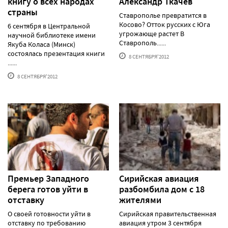
книгу о всех народах
Александр Ткачёв
страны
Ставрополье превратится в
Косово? Отток русских с Юга
6 сентября в Центральной
угрожающе растет В
научной библиотеке имени
Ставрополь......
Якуба Коласа (Минск)
состоялась презентация книги
8 СЕНТЯБРЯ'2012
......
8 СЕНТЯБРЯ'2012
Премьер Западного
Сирийская авиация
берега готов уйти в
разбомбила дом с 18
отставку
жителями
О своей готовности уйти в
Сирийская правительственная
отставку по требованию
авиация утром 3 сентября