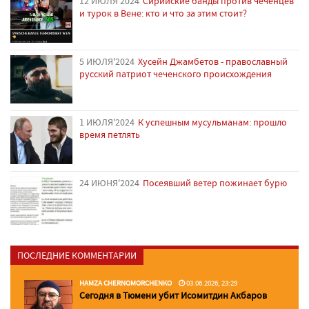
12 ИЮЛЯ'2024
Сирийские банды против чеченцев
и турок в Вене: кто и что за этим стоит?
5 ИЮЛЯ'2024
Хусейн Джамбетов - православный
русский патриот чеченского происхождения
1 ИЮЛЯ'2024
К успешным мусульманам: прошло
время петлять
24 ИЮНЯ'2024
Посеявший ветер пожинает бурю
ПОСЛЕДНИЕ КОММЕНТАРИИ
HAMZA CHERNOMORCHENKO
03.06.2026, 23:29
Сегодня в Тюмени убит Исомитдин Акбаров