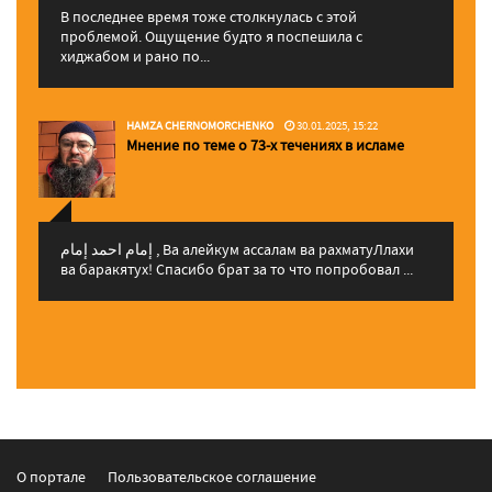
В последнее время тоже столкнулась с этой
проблемой. Ощущение будто я поспешила с
хиджабом и рано по...
HAMZA CHERNOMORCHENKO
30.01.2025, 15:22
Мнение по теме о 73-х течениях в исламе
إمام احمد إمام , Ва алейкум ассалам ва рахматуЛлахи
ва баракятух! Спасибо брат за то что попробовал ...
О портале
Пользовательское соглашение