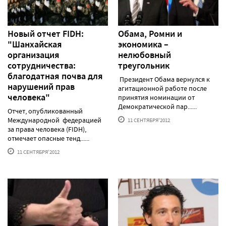
Новый отчет FIDH:
Обама, Ромни и
"Шанхайская
экономика –
организация
нелюбовный
сотрудничества:
треугольник
благодатная почва для
Президент Обама вернулся к
нарушений прав
агитационной работе после
человека"
принятия номинации от
Демократической пар......
Отчет, опубликованный
Международной федерацией
11 СЕНТЯБРЯ'2012
за права человека (FIDH),
отмечает опасные тенд......
11 СЕНТЯБРЯ'2012