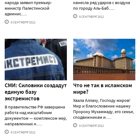
народа заявил премьер-
нанесла ряд ударов с воздуха
министр Палестинской
по городу Аль-Баб......
админис......
8 СЕНТЯБРЯ'2012
8 СЕНТЯБРЯ'2012
СМИ: Силовики создадут
Что не так в исламском
единую базу
мире?
экстремистов
Хвала Аллаху, Господу миров!
Мир и благословение нашему
В правительстве РФ завершена
Пророку Мухаммаду, его семье,
работа над масштабным
сподвижникам и......
документом — комплексом мер,
направленных н......
8 СЕНТЯБРЯ'2012
8 СЕНТЯБРЯ'2012