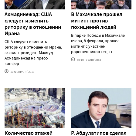
Ахмадинежад: США
В Махачкале прошел
следует изменить
митинг против
риторику в отношении
похищений людей
Ирана
В парке Победы в Махачкале
вчера, 8 февраля, прошел
США следует изменить
митинг с участием
риторику в отношении Ирана,
родственников тех, кт......
заявил президент Махмуд
Ахмадинежад на пресс-
10 ФЕВРАЛЯ'2013
конфер......
10 ФЕВРАЛЯ'2013
Количество этажей
Р. Абдулатипов сделал