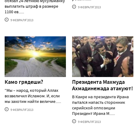
обязал 24-летнюю мусульманку
выплатить штраф в размере
9 ФЕВРАЛЯ'2013
1100 ев......
9 ФЕВРАЛЯ'2013
Камо грядеши?
Президента Махмуда
Ахмадинежада атакуют!
“Мы – народ, который Аллах
возвеличил Исламом. И, если
В Каире на президента Ирана
мы захотим найти величие......
пытался напасть сторонник
сирийской оппозиции
9 ФЕВРАЛЯ'2013
Президент Ирана М......
9 ФЕВРАЛЯ'2013