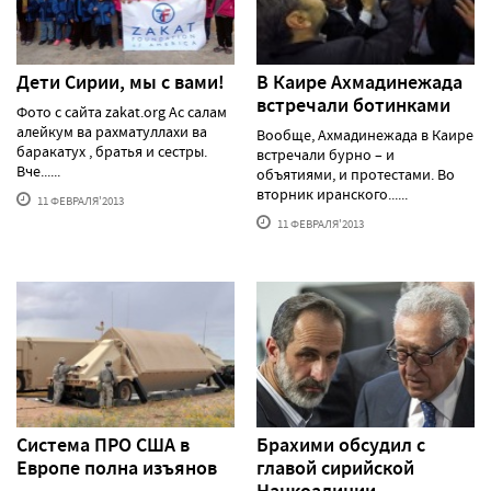
Дети Сирии, мы с вами!
В Каире Ахмадинежада
встречали ботинками
Фото с сайта zakat.org Ас салам
алейкум ва рахматуллахи ва
Вообще, Ахмадинежада в Каире
баракатух , братья и сестры.
встречали бурно – и
Вче......
объятиями, и протестами. Во
вторник иранского......
11 ФЕВРАЛЯ'2013
11 ФЕВРАЛЯ'2013
Система ПРО США в
Брахими обсудил с
Европе полна изъянов
главой сирийской
Нацкоалиции