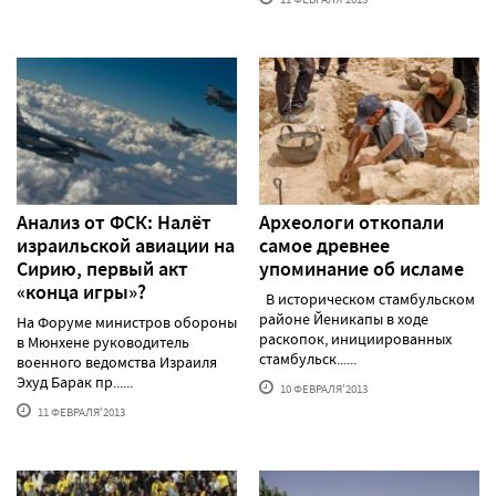
Анализ от ФСК: Налёт
Археологи откопали
израильской авиации на
самое древнее
Сирию, первый акт
упоминание об исламе
«конца игры»?
В историческом стамбульском
районе Йеникапы в ходе
На Форуме министров обороны
раскопок, инициированных
в Мюнхене руководитель
стамбульск......
военного ведомства Израиля
Эхуд Барак пр......
10 ФЕВРАЛЯ'2013
11 ФЕВРАЛЯ'2013