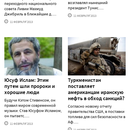
возглавлял нынешний
переходного национального
президент Тунис......
совета Ливии Махмуд
Джибриль в ближайшие д......
11 ФЕВРАЛЯ'2013
11 ФЕВРАЛЯ'2013
Юсуф Ислам: Этим
Туркменистан
путем шли пророки и
поставляет
хорошие люди
американцам иранскую
нефть в обход санкций?
Будучи Кэтом Стивенсом, он
правил миром современной
Согласно новому отчету
музыки. Став Юсуфом Исламом,
правительства США, в поставки
он пытаетс......
топлива для сил безопасности в
Аф......
11 ФЕВРАЛЯ'2013
11 ФЕВРАЛЯ'2013