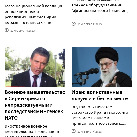
военное оборудование из
Глава Национальной коалиции
Афганистана через Пакистан,
оппозиционных и
......
революционных сил Сирии
выразил готовность к пе......
12 ФЕВРАЛЯ'2013
12 ФЕВРАЛЯ'2013
Военное вмешательство
Иран: воинственные
в Сирии чревато
лозунги и бег на месте
непредсказуемыми
Внутриполитическое
последствиями - генсек
устройство Ирана таково, что
НАТО
все самое главное и
принципиальное зависит......
Иностранное военное
вмешательство в конфликт в
12 ФЕВРАЛЯ'2013