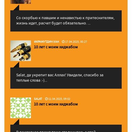
Со скорбью к павшим и ненавестью к притеснителям,
жизнь идет, расчет будет обязательно. ...
ИКРАМУТДИН ХАН
17.04.2025, 00:27
10 лет с моим хиджабом
Salat, да укрепит вас Аллаx! Увидели, спасибо за
теплые слова :-)...
SALAT
11.04.2025, 09:02
10 лет с моим хиджабом
В последнее время тоже столкнулась с этой