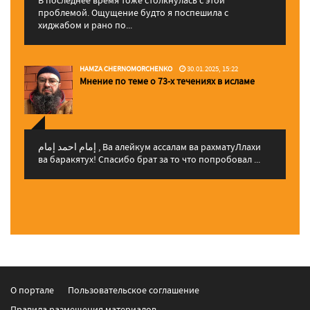
проблемой. Ощущение будто я поспешила с
хиджабом и рано по...
HAMZA CHERNOMORCHENKO
30.01.2025, 15:22
Мнение по теме о 73-х течениях в исламе
إمام احمد إمام , Ва алейкум ассалам ва рахматуЛлахи
ва баракятух! Спасибо брат за то что попробовал ...
О портале
Пользовательское соглашение
Правила размещения материалов