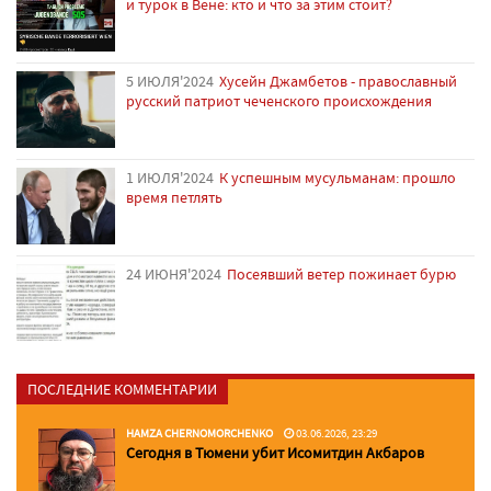
и турок в Вене: кто и что за этим стоит?
5 ИЮЛЯ'2024
Хусейн Джамбетов - православный
русский патриот чеченского происхождения
1 ИЮЛЯ'2024
К успешным мусульманам: прошло
время петлять
24 ИЮНЯ'2024
Посеявший ветер пожинает бурю
ПОСЛЕДНИЕ КОММЕНТАРИИ
HAMZA CHERNOMORCHENKO
03.06.2026, 23:29
Сегодня в Тюмени убит Исомитдин Акбаров