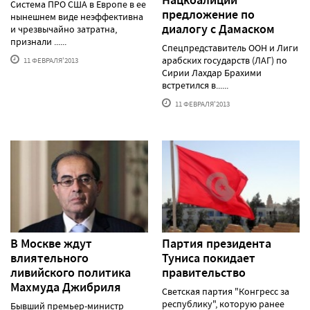
Система ПРО США в Европе в ее
предложение по
нынешнем виде неэффективна
диалогу с Дамаском
и чрезвычайно затратна,
признали ......
Спецпредставитель ООН и Лиги
арабских государств (ЛАГ) по
11 ФЕВРАЛЯ'2013
Сирии Лахдар Брахими
встретился в......
11 ФЕВРАЛЯ'2013
В Москве ждут
Партия президента
влиятельного
Туниса покидает
ливийского политика
правительство
Махмуда Джибриля
Светская партия "Конгресс за
республику", которую ранее
Бывший премьер-министр