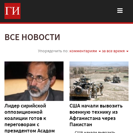
ВСЕ НОВОСТИ
Упорядочить по:
комментариям
за все время
Лидер сирийской
США начали вывозить
оппозиционной
военную технику из
коалиции готов к
Афганистана через
переговорам с
Пакистан
президентом Асадом
США начали вывозить