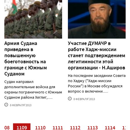
Армия Судана
Участие ДУМАЧР в
приведена в
работе Хадж-миссии
повышенную
станет подтверждением
боеготовность на
легитимности этой
границе с Южным
организации - Н.Аширов
Суданом
На последнем заседании Совета
по Хаджу ("Хадж-миссии
Судан направил
России") в Москве обсуждался
дополнительные войска для
вопрос о включени......
охраны пограничного с Южным
Суданом района Хеглиг,......
8 ФЕВРАЛЯ'2013
8 ФЕВРАЛЯ'2013
1108
1109
1110
1111
1112
1113
1114
111