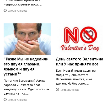
Сирии может привести к
непредсказуемым посл......
12 ФЕВРАЛЯ'2013
"Разве Мы не наделили
День святого Валентина
его двумя глазами,
или У нас принято все
языком и двумя
Если Новый год выходит из
устами?"
моды, то День святого
Валентина, похоже, и не
Поистине Всевышний Аллах
думает. Не без осно......
даровал множество благ
каждому из нас. Одно из самых
12 ФЕВРАЛЯ'2013
важных из них......
12 ФЕВРАЛЯ'2013