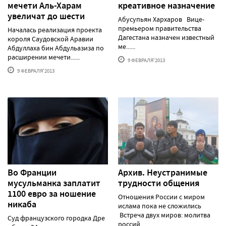
мечети Аль-Харам
креативное назначение
увеличат до шести
Абусупьян Хархаров Вице-
премьером правительства
Началась реализация проекта
Дагестана назначен известный
короля Саудовской Аравии
ме......
Абдуллаха бин Абдульазиза по
расширении мечети......
9 ФЕВРАЛЯ'2013
9 ФЕВРАЛЯ'2013
Во Франции
Архив. Неустранимые
мусульманка заплатит
трудности общения
1100 евро за ношение
Отношения России с миром
никаба
ислама пока не сложились
Встреча двух миров: молитва
Суд французского городка Дре
россий......