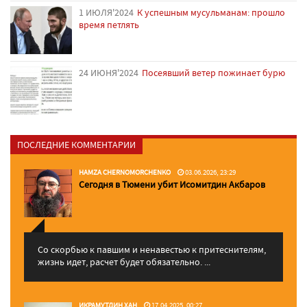
1 ИЮЛЯ'2024
К успешным мусульманам: прошло
время петлять
24 ИЮНЯ'2024
Посеявший ветер пожинает бурю
ПОСЛЕДНИЕ КОММЕНТАРИИ
HAMZA CHERNOMORCHENKO
03.06.2026, 23:29
Сегодня в Тюмени убит Исомитдин Акбаров
Со скорбью к павшим и ненавестью к притеснителям,
жизнь идет, расчет будет обязательно. ...
ИКРАМУТДИН ХАН
17.04.2025, 00:27