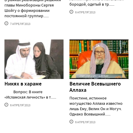
бородой, одетый в тр......
главы Минобороны Сергея
Шойгу о формировании
6 АПРЕЛЯ'2013
постоянной группир......
7 АПРЕЛЯ'2013
Никях в хараме
Величие Всевышнего
Аллаха
Вопрос: В книге
«Исламская личность» в т......
Поистине, истинное
могущество Аллаха известно
6 АПРЕЛЯ'2013
лишь Ему, Велик Он и Могуч.
Однако Всевышний......
6 АПРЕЛЯ'2013