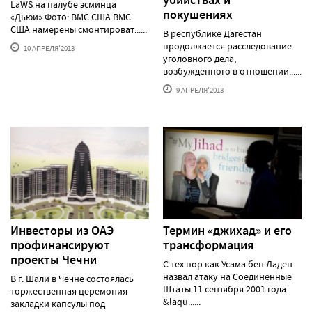
LaWS на палубе эсминца
покушениях
«Дьюи» Фото: ВМС США ВМС
США намерены смонтироват......
В республике Дагестан
продолжается расследование
10 АПРЕЛЯ'2013
уголовного дела,
возбужденного в отношении......
9 АПРЕЛЯ'2013
Инвесторы из ОАЭ
Термин «джихад» и его
профинансируют
трансформация
проекты Чечни
С тех пор как Усама бен Ладен
назвал атаку на Соединенные
В г. Шали в Чечне состоялась
Штаты 11 сентября 2001 года
торжественная церемония
&laqu......
закладки капсулы под