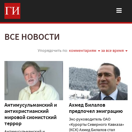
ВСЕ НОВОСТИ
Упорядочить по:
комментариям
за все время
Антимусульманский и
Ахмед Билалов
антихристианский
предпочел эмиграцию
мировой сионистский
Экс-руководитель ОАО
террор
«Курорты Северного Кавказа»
(КСК) Ахмед Билалов стал
Антимусульманский и