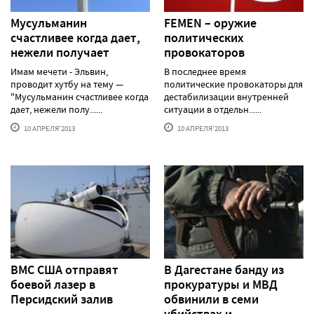
Мусульманин
FEMEN – оружие
счастливее когда дает,
политических
нежели получает
провокаторов
Имам мечети - Эльвин,
В последнее время
проводит хутбу на тему —
политические провокаторы для
"Мусульманин счастливее когда
дестабилизации внутренней
дает, нежели полу......
ситуации в отдельн......
10 АПРЕЛЯ'2013
10 АПРЕЛЯ'2013
ВМС США отправят
В Дагестане банду из
боевой лазер в
прокуратуры и МВД
Персидский залив
обвинили в семи
убийствах и