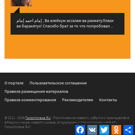
إمام احمد إمام , Ва алейкум ассалам ва рахматуЛлахи
ва баракятух! Спасибо брат за то что попробовал ...
О портале
Пользовательское соглашение
Правила размещения материалов
Правила комментирования
Рекламодателям
Контакты
© 2011 - 2026
ГолосИслама.RU
- Политические новости, события и происшествия
в России и мире, новости ислама, от мусульман и для мусульман – всё это
ГолосИслама.RU!
Facebook
VK
Twitter
Odnokla