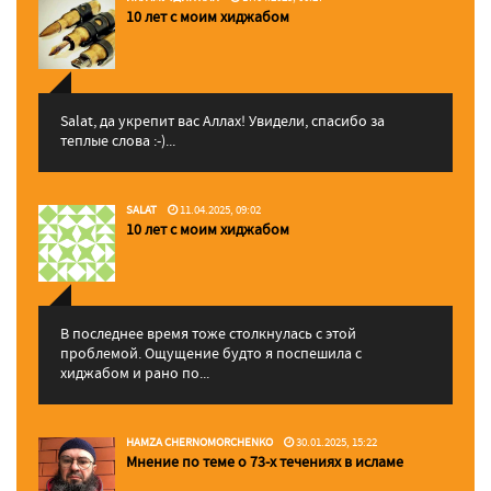
10 лет с моим хиджабом
Salat, да укрепит вас Аллаx! Увидели, спасибо за
теплые слова :-)...
SALAT
11.04.2025, 09:02
10 лет с моим хиджабом
В последнее время тоже столкнулась с этой
проблемой. Ощущение будто я поспешила с
хиджабом и рано по...
HAMZA CHERNOMORCHENKO
30.01.2025, 15:22
Мнение по теме о 73-х течениях в исламе