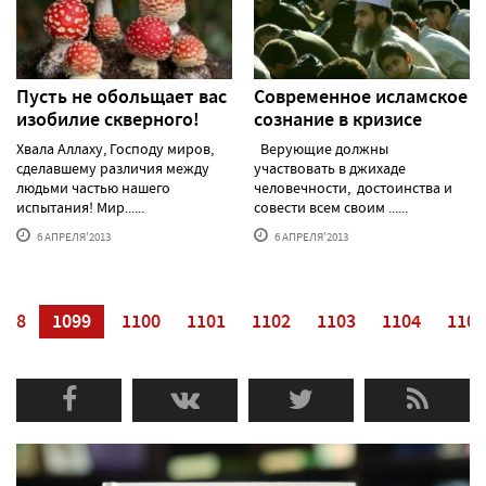
Пусть не обольщает вас
Современное исламское
изобилие скверного!
сознание в кризисе
Хвала Аллаху, Господу миров,
Верующие должны
сделавшему различия между
участвовать в джихаде
людьми частью нашего
человечности, достоинства и
испытания! Мир......
совести всем своим ......
6 АПРЕЛЯ'2013
6 АПРЕЛЯ'2013
098
1099
1100
1101
1102
1103
1104
1105