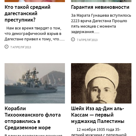
Кто такой средний
Гарантия невиновности
дагестанский
За Марата Гунашева вступилось
преступник?
2223 врача Дагестана Прошло
пять месяцев с момента
Нам все время твердят о том,
задержания......
что демографический взрыв в
Дагестане привел к тому, что......
7 АПРЕЛЯ'2013
7 АПРЕЛЯ'2013
Корабли
Шейх Изз ад-Дин аль-
Тихоокеанского флота
Кассам — первый
отправились в
муджахид Палестины
Средиземное море
12 ноября 1935 года 35-
летний мужчина с пепельной
В рамках реализации решения