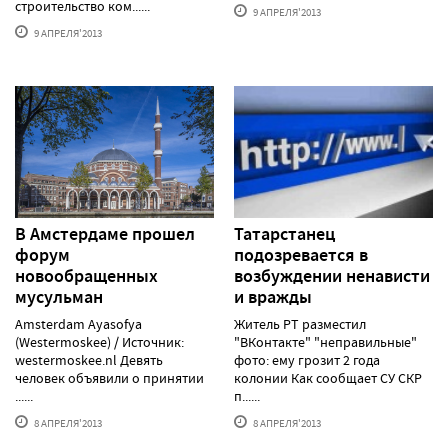
строительство ком......
9 АПРЕЛЯ'2013
9 АПРЕЛЯ'2013
В Амстердаме прошел
Татарстанец
форум
подозревается в
новообращенных
возбуждении ненависти
мусульман
и вражды
Amsterdam Ayasofya
Житель РТ разместил
(Westermoskee) / Источник:
"ВКонтакте" "неправильные"
westermoskee.nl Девять
фото: ему грозит 2 года
человек объявили о принятии
колонии Как сообщает СУ СКР
......
п......
8 АПРЕЛЯ'2013
8 АПРЕЛЯ'2013