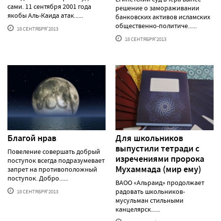
сами. 11 сентября 2001 года
решение о замораживании
якобы Аль-Каида атак......
банковских активов исламских
общественно-политиче......
18 СЕНТЯБРЯ'2013
18 СЕНТЯБРЯ'2013
Благой нрав
Для школьников
выпустили тетради с
Повеление совершать добрый
изречениями пророка
поступок всегда подразумевает
Мухаммада (мир ему)
запрет на противоположный
поступок. Добро......
ВАОО «Альраид» продолжает
радовать школьников-
18 СЕНТЯБРЯ'2013
мусульман стильными
канцелярск......