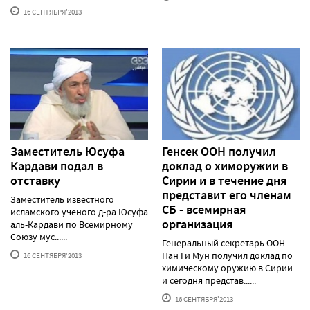
16 СЕНТЯБРЯ'2013
Заместитель Юсуфа
Генсек ООН получил
Кардави подал в
доклад о химоружии в
отставку
Сирии и в течение дня
представит его членам
Заместитель известного
СБ - всемирная
исламского ученого д-ра Юсуфа
организация
аль-Кардави по Всемирному
Союзу мус......
Генеральный секретарь ООН
Пан Ги Мун получил доклад по
16 СЕНТЯБРЯ'2013
химическому оружию в Сирии
и сегодня представ......
16 СЕНТЯБРЯ'2013