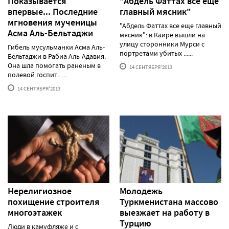
Показывается
"Абдель Фаттах все еще
впервые... Последние
главный мясник"
мгновения мученицы
"Абдель Фаттах все еще главный
Асма Аль-Бельтаджи
мясник": в Каире вышли на
улицу сторонники Мурси с
Гибель мусульманки Асма Аль-
портретами убитых ......
Бельтаджи в Рабиа Аль-Адавия.
Она шла помогать раненым в
14 СЕНТЯБРЯ'2013
полевой госпит......
14 СЕНТЯБРЯ'2013
Нерелигиозное
Молодежь
похищение строителя
Туркменистана массово
многоэтажек
выезжает на работу в
Турцию
Люди в камуфляже и с