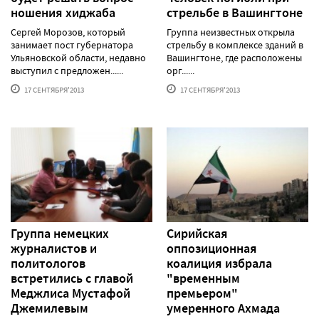
ношения хиджаба
стрельбе в Вашингтоне
Сергей Морозов, который
Группа неизвестных открыла
занимает пост губернатора
стрельбу в комплексе зданий в
Ульяновской области, недавно
Вашингтоне, где расположены
выступил с предложен......
орг......
17 СЕНТЯБРЯ'2013
17 СЕНТЯБРЯ'2013
Группа немецких
Сирийская
журналистов и
оппозиционная
политологов
коалиция избрала
встретились с главой
"временным
Меджлиса Мустафой
премьером"
Джемилевым
умеренного Ахмада