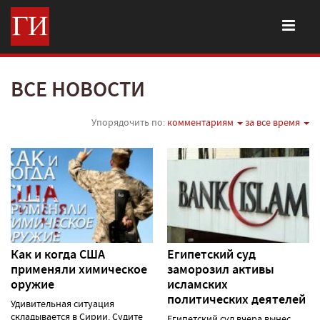
ВСЕ НОВОСТИ
Упорядочить по:
комментариям
за все время
Как и когда США
Египетский суд
применяли химическое
заморозил активы
оружие
исламских
политических деятелей
Удивительная ситуация
складывается в Сирии. Судите
Египетский суд вчера вынес