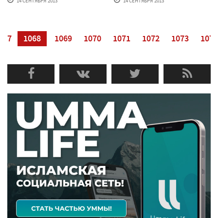
14 СЕНТЯБРЯ'2013
14 СЕНТЯБРЯ'2013
067
1068
1069
1070
1071
1072
1073
1074