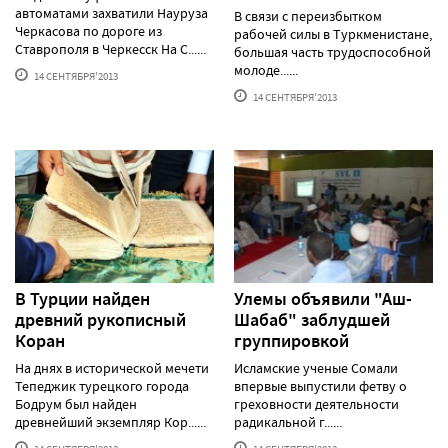
автоматами захватили Науруза
В связи с переизбытком
Черкасова по дороге из
рабочей силы в Туркменистане,
Ставрополя в Черкесск На С......
большая часть трудоспособной
молоде......
14 СЕНТЯБРЯ'2013
14 СЕНТЯБРЯ'2013
В Турции найден
Улемы объявили "Аш-
древний рукописный
Шабаб" заблудшей
Коран
группировкой
На днях в исторической мечети
Исламские ученые Сомали
Тепеджик турецкого города
впервые выпустили фетву о
Бодрум был найден
греховности деятельности
древнейший экземпляр Кор......
радикальной г......