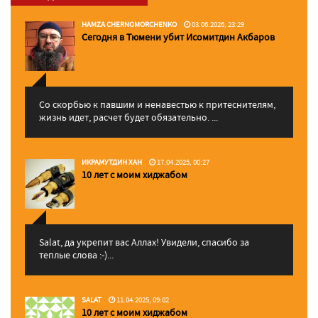
HAMZA CHERNOMORCHENKO
03.06.2026, 23:29
Сегодня в Тюмени убит Исомитдин Акбаров
Со скорбью к павшим и ненавестью к притеснителям,
жизнь идет, расчет будет обязательно. ...
ИКРАМУТДИН ХАН
17.04.2025, 00:27
10 лет с моим хиджабом
Salat, да укрепит вас Аллаx! Увидели, спасибо за
теплые слова :-)...
SALAT
11.04.2025, 09:02
10 лет с моим хиджабом