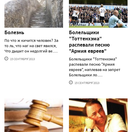
Болезнь
Болельщики
"Тоттенхэма"
По что ж кичится человек? За
распевали песню
то ль, что наг на свет явился,
"Армия евреев"
Что дышит он недолгий ве......
Болельщики "Тоттенхэма"
15 СЕНТЯБРЯ'2013
распевали песню "Армия
евреев", наплевав на запрет
Болельщики ло......
15 СЕНТЯБРЯ'2013