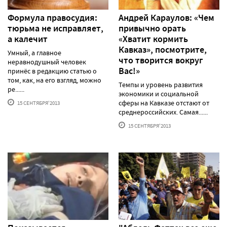
Формула правосудия:
Андрей Караулов: «Чем
тюрьма не исправляет,
привычно орать
а калечит
«Хватит кормить
Кавказ», посмотрите,
Умный, а главное
что творится вокруг
неравнодушный человек
Вас!»
принёс в редакцию статью о
том, как, на его взгляд, можно
Темпы и уровень развития
ре......
экономики и социальной
сферы на Кавказе отстают от
15 СЕНТЯБРЯ'2013
среднероссийских. Самая......
15 СЕНТЯБРЯ'2013