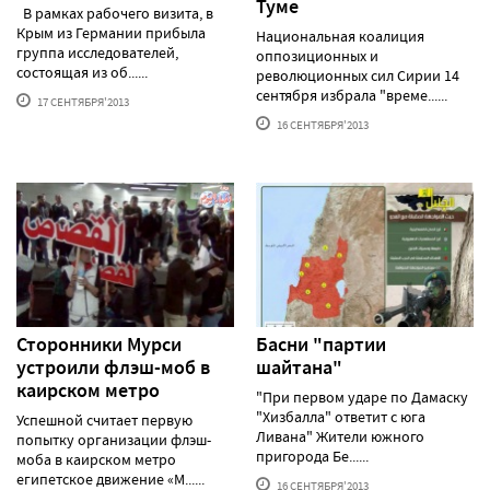
Туме
В рамках рабочего визита, в
Крым из Германии прибыла
Национальная коалиция
группа исследователей,
оппозиционных и
состоящая из об......
революционных сил Сирии 14
сентября избрала "време......
17 СЕНТЯБРЯ'2013
16 СЕНТЯБРЯ'2013
Сторонники Мурси
Басни "партии
устроили флэш-моб в
шайтана"
каирском метро
"При первом ударе по Дамаску
"Хизбалла" ответит с юга
Успешной считает первую
Ливана" Жители южного
попытку организации флэш-
пригорода Бе......
моба в каирском метро
египетское движение «М......
16 СЕНТЯБРЯ'2013