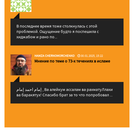
В последнее время тоже столкнулась с этой
проблемой. Ощущение будто я поспешила с
хиджабом и рано по...
HAMZA CHERNOMORCHENKO
30.01.2025, 15:22
Мнение по теме о 73-х течениях в исламе
إمام احمد إمام , Ва алейкум ассалам ва рахматуЛлахи
ва баракятух! Спасибо брат за то что попробовал ...