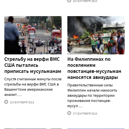
18 СЕНТЯБРЯ'2013
Стрельбу на верфи ВМС
На Филиппинах по
США пытались
поселениям
приписать мусульманам
повстанцев-мусульман
наносятся авиаудары
Спустя считанные минуты после
стрельбы на верфи ВМС США в
Правительственные силы
Вашингтоне американские
Филиппин начали наносить
аналит......
авиаудары по территории
проживания постанцев-
18 СЕНТЯБРЯ'2013
мусул......
17 СЕНТЯБРЯ'2013