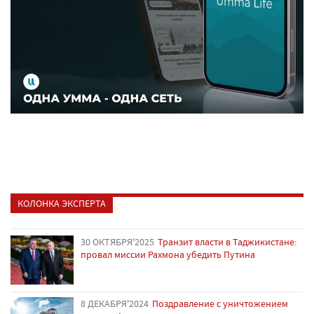
КОЛОНКА ЭКСПЕРТА
30 ОКТЯБРЯ'2025
Транзит власти в Таджикистане:
провал миссии Рахмона убедить Путина
8 ДЕКАБРЯ'2024
Поздравление с уничтожением