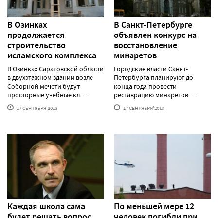
В Озинках
В Санкт-Петербурге
продолжается
объявлен конкурс на
строительство
восстановление
исламского комплекса
минаретов
В Озинках Саратовской области
Городские власти Санкт-
в двухэтажном здании возле
Петербурга планируют до
Соборной мечети будут
конца года провести
просторные учебные кл......
реставрацию минаретов......
17 СЕНТЯБРЯ'2013
17 СЕНТЯБРЯ'2013
Каждая школа сама
По меньшей мере 12
будет решать вопрос
человек погибли при