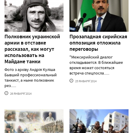
Полковник украинской
Прозападная сирийская
армии в отставке
оппозиция отложила
рассказал, как могут
переговоры
использовать на
"Межсирийский диалог
Майдане танки
откладывается. В ближайшее
время может состояться
Фото з архіву Андрія Куліша
встреча спецпосла......
Бывший профессиональный
танкист, а ныне полковник
25 ЯНВАРЯ'2014
рез......
26 ЯНВАРЯ'2014