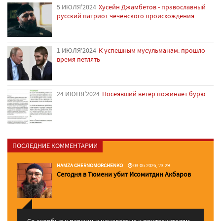
5 ИЮЛЯ'2024
Хусейн Джамбетов - православный
русский патриот чеченского происхождения
1 ИЮЛЯ'2024
К успешным мусульманам: прошло
время петлять
24 ИЮНЯ'2024
Посеявший ветер пожинает бурю
ПОСЛЕДНИЕ КОММЕНТАРИИ
HAMZA CHERNOMORCHENKO
03.06.2026, 23:29
Сегодня в Тюмени убит Исомитдин Акбаров
Со скорбью к павшим и ненавестью к притеснителям,