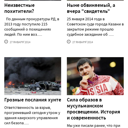
Неизвестные
Ныне обвиняемый, а
похитители?
вчера "свидетель"
По данным прокуратуры РД, в
25 января 2014 года в
2013 году поступило 215
Советском суде города Казани в
сообщений о похищениях
закрытом режиме прошло
людей. По ним воз......
судебное заседание об ......
27 ЯНВАРЯ'2014
27 ЯНВАРЯ'2014
Грозные послания хунте
Сила образов в
мусульманском
Ответственность за взрыв,
просвещении. История
прогремевший сегодня утром у
и современность
здания каирского управления
сил безопа......
Мы уже писали ранее, что при