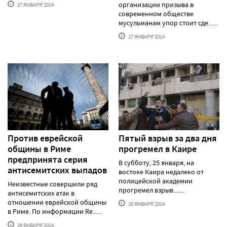
организации призыва в
27 ЯНВАРЯ'2014
современном обществе
мусульманам упор стоит сде......
27 ЯНВАРЯ'2014
Против еврейской
Пятый взрыв за два дня
общины в Риме
прогремел в Каире
предпринята серия
В субботу, 25 января, на
антисемитских выпадов
востоке Каира недалеко от
полицейской академии
Неизвестные совершили ряд
прогремел взрыв.......
антисемитских атак в
отношении еврейской общины
26 ЯНВАРЯ'2014
в Риме. По информации Re......
26 ЯНВАРЯ'2014