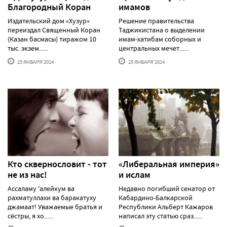
Благородный Коран
имамов
Издательский дом «Хузур»
Решение правительства
переиздал Священный Коран
Таджикистана о выделении
(Казан басмасы) тиражом 10
имам-хатибам соборных и
тыс. экзем......
центральных мечет......
25 ЯНВАРЯ'2014
25 ЯНВАРЯ'2014
Кто сквернословит - тот
«Либеральная империя»
не из нас!
и ислам
Ассаламу 'алейкум ва
Недавно погибший сенатор от
рахматуллахи ва баракатуху
Кабардино-Балкарской
джамаат! Уважаемые братья и
Республики Альберт Кажаров
сёстры, я хо......
написал эту статью сраз......