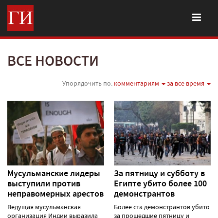
ВСЕ НОВОСТИ
Упорядочить по:
комментариям
за все время
Мусульманские лидеры
За пятницу и субботу в
выступили против
Египте убито более 100
неправомерных арестов
демонстрантов
Ведущая мусульманская
Более ста демонстрантов убито
организация Индии выразила
за прошедшие пятницу и