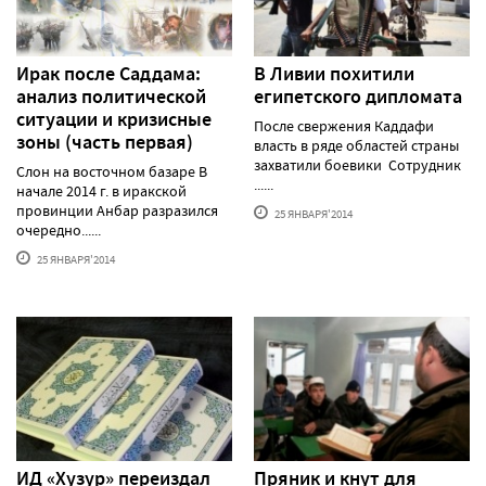
Ирак после Саддама:
В Ливии похитили
анализ политической
египетского дипломата
ситуации и кризисные
После свержения Каддафи
зоны (часть первая)
власть в ряде областей страны
захватили боевики Сотрудник
Слон на восточном базаре В
......
начале 2014 г. в иракской
провинции Анбар разразился
25 ЯНВАРЯ'2014
очередно......
25 ЯНВАРЯ'2014
ИД «Хузур» переиздал
Пряник и кнут для