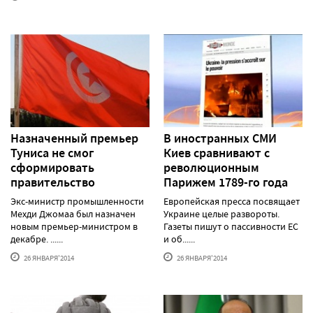
Назначенный премьер
В иностранных СМИ
Туниса не смог
Киев сравнивают с
сформировать
революционным
правительство
Парижем 1789-го года
Экс-министр промышленности
Европейская пресса посвящает
Мехди Джомаа был назначен
Украине целые развороты.
новым премьер-министром в
Газеты пишут о пассивности ЕС
декабре. ......
и об......
26 ЯНВАРЯ'2014
26 ЯНВАРЯ'2014