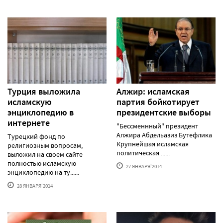
Турция выложила
Алжир: исламская
исламскую
партия бойкотирует
энциклопедию в
президентские выборы
интернете
"Бессменнный" президент
Алжира Абдельазиз Бутефлика
Турецкий фонд по
Крупнейшая исламская
религиозным вопросам,
политическая ......
выложил на своем сайте
полностью исламскую
27 ЯНВАРЯ'2014
энциклопедию на ту......
28 ЯНВАРЯ'2014