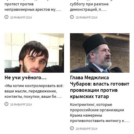
протест против
субботу при разгоне
неправомерных арестов му......
демонстраций, п......
28 ЯНВАРЯ'2014
28 ЯНВАРЯ'2014
Не учи учёного…
Глава Меджлиса
Чубаров: власть готовит
«Мы хотим контролировать всё:
провокации против
ваши мысли, передвижение,
крымских татар
контакты, покупки, ваши бе......
Контрмитинг, которые
28 ЯНВАРЯ'2014
пророссийские организации
Крыма намерены
противопоставить митингу к......
28 ЯНВАРЯ'2014