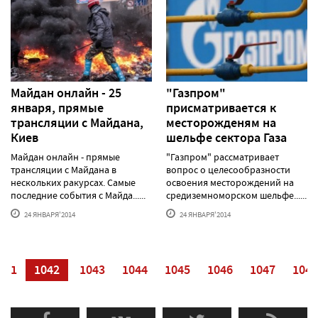
Майдан онлайн - 25
"Газпром"
января, прямые
присматривается к
трансляции c Майдана,
месторожденям на
Киев
шельфе сектора Газа
Майдан онлайн - прямые
"Газпром" рассматривает
трансляции c Майдана в
вопрос о целесообразности
нескольких ракурсах. Самые
освоения месторождений на
последние события с Майда......
средиземноморском шельфе......
24 ЯНВАРЯ'2014
24 ЯНВАРЯ'2014
041
1042
1043
1044
1045
1046
1047
1048