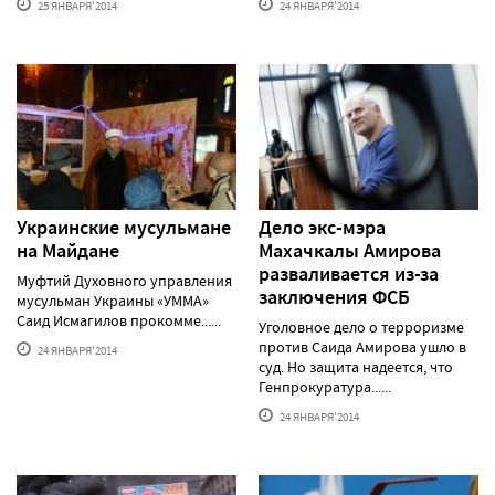
25 ЯНВАРЯ'2014
24 ЯНВАРЯ'2014
Украинские мусульмане
Дело экс-мэра
на Майдане
Махачкалы Амирова
разваливается из-за
Муфтий Духовного управления
заключения ФСБ
мусульман Украины «УММА»
Саид Исмагилов прокомме......
Уголовное дело о терроризме
против Саида Амирова ушло в
24 ЯНВАРЯ'2014
суд. Но защита надеется, что
Генпрокуратура......
24 ЯНВАРЯ'2014