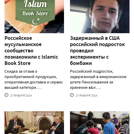
Российское
Задержанный в США
мусульманское
российский подросток
сообщество
проводил
познакомили с Islamic
эксперименты с
Book Store
бомбами
Скидка за отзыв о
Российский подросток,
приобретаемой продукции,
задержанный в американском
оперативная доставка и сервис
штате Пенсильвания за
высшей категори......
хранение в&n......
27 ЯНВАРЯ'2014
27 ЯНВАРЯ'2014