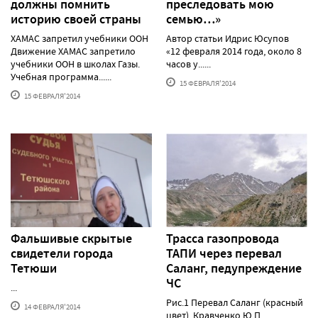
должны помнить
преследовать мою
историю своей страны
семью…»
ХАМАС запретил учебники ООН
Автор статьи Идрис Юсупов
Движение ХАМАС запретило
«12 февраля 2014 года, около 8
учебники ООН в школах Газы.
часов у......
Учебная программа......
15 ФЕВРАЛЯ'2014
15 ФЕВРАЛЯ'2014
Фальшивые скрытые
Трасса газопровода
свидетели города
ТАПИ через перевал
Тетюши
Саланг, педупреждение
ЧС
...
Рис.1 Перевал Саланг (красный
14 ФЕВРАЛЯ'2014
цвет). Кравченко Ю.П.,