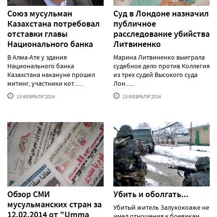
Союз мусульман
Суд в Лондоне назначил
Казахстана потребовал
публичное
отставки главы
расследование убийства
Национального банка
Литвиненко
В Алма-Ате у здания
Марина Литвиненко выиграла
Национального банка
судебное дело против Коллегия
Казахстана накануне прошел
из трех судей Высокого суда
митинг, участники кот......
Лон......
13 ФЕВРАЛЯ'2014
13 ФЕВРАЛЯ'2014
Обзор СМИ
Убить и оболгать...
мусульманских стран за
Убитый житель Залукокоаже не
12.02.2014 от "Umma
имел отношения к боевикам