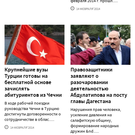
февраля 2014 г. прошл......
14 ФЕВРАЛЯ'2014
Крупнейшие вузы
Правозащитники
Турции готовы на
заявляют о
бесплатной основе
разочаровании
зачислять
деятельностью
абитуриентов из Чечни
Абдулатипова на посту
главы Дагестана
В ходе рабочей поездки
руководства Чечни в Турцию
Нарушения прав человека,
достигнуты договоренности о
усиление давления на
сотрудничестве в облас......
салафитскую общину,
формирование народных
14 ФЕВРАЛЯ'2014
дружин &nd......