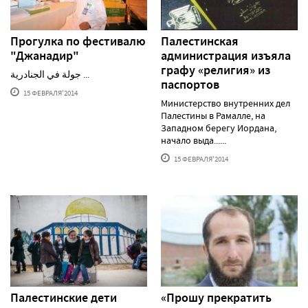
Прогулка по фестивалю
Палестинская
"Джанадир"
администрация изъяла
графу «религия» из
جولة في الجنادرية ...
паспортов
15 ФЕВРАЛЯ'2014
Министерство внутренних дел
Палестины в Рамалле, на
Западном берегу Иордана,
начало выда......
15 ФЕВРАЛЯ'2014
Палестинские дети
«Прошу прекратить