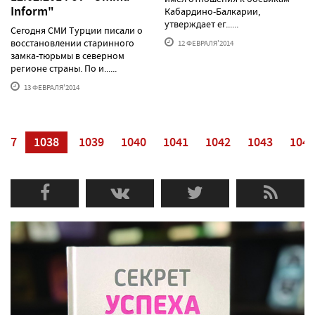
Inform"
Кабардино-Балкарии,
утверждает ег......
Сегодня СМИ Турции писали о
восстановлении старинного
12 ФЕВРАЛЯ'2014
замка-тюрьмы в северном
регионе страны. По и......
13 ФЕВРАЛЯ'2014
037
1038
1039
1040
1041
1042
1043
1044