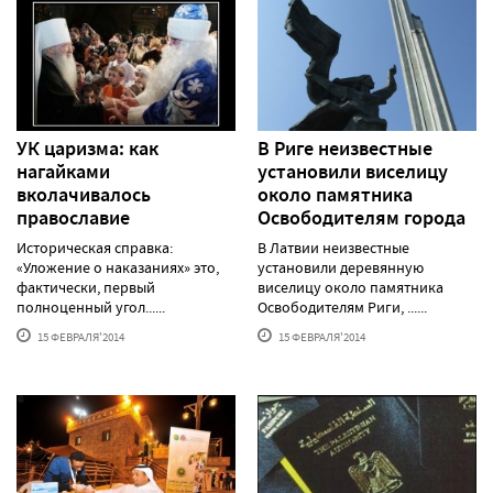
УК царизма: как
В Риге неизвестные
нагайками
установили виселицу
вколачивалось
около памятника
православие
Освободителям города
Историческая справка:
В Латвии неизвестные
«Уложение о наказаниях» это,
установили деревянную
фактически, первый
виселицу около памятника
полноценный угол......
Освободителям Риги, ......
15 ФЕВРАЛЯ'2014
15 ФЕВРАЛЯ'2014