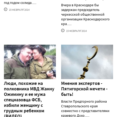
год годом солида......
Вчера в Краснодаре бы
задержан председатель
15 ФЕВРАЛЯ'2014
черкесской общественной
организации Краснодарского
кра......
15 ФЕВРАЛЯ'2014
Люди, похожие на
Мнения экспертов -
полковника МВД Жанну
Пятигорской мечети -
Ожимину и ее мужа
быть!
спецназовца ФСБ,
Власти Предгорного района
избили женщину с
Ставропольского края
грудным ребенком
совместно с представителями
(ВИДЕО)
краевого Духо......