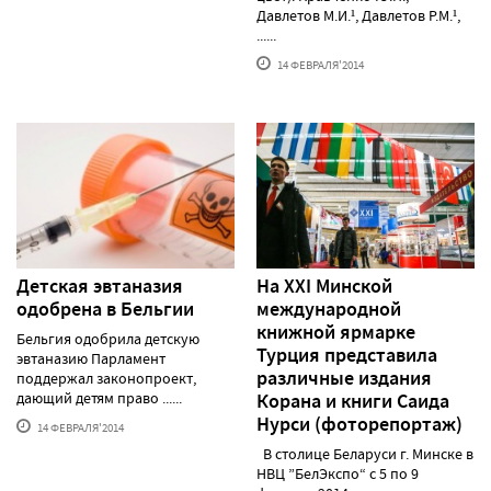
Давлетов М.И.¹, Давлетов Р.М.¹,
......
14 ФЕВРАЛЯ'2014
Детская эвтаназия
На ХХI Минской
одобрена в Бельгии
международной
книжной ярмарке
Бельгия одобрила детскую
Турция представила
эвтаназию Парламент
различные издания
поддержал законопроект,
дающий детям право ......
Корана и книги Саида
Нурси (фоторепортаж)
14 ФЕВРАЛЯ'2014
В столице Беларуси г. Минске в
НВЦ ”БелЭкспо“ с 5 по 9