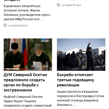
15 ФЕВРАЛЯ'2014
В довольно неприятную
историю попала Жанна
Ожимина, руководитель пресс-
центра МВД России пол......
15 ФЕВРАЛЯ'2014
ДУМ Северной Осетии
Бахрейн отмечает
предложило создать
третью годовщину
орган по борьбе с
революции
экстремизмом
Акции протеста в Бахрейне
переросли в беспорядки Сотни
Муфтий Северной Осетии
жителей столицы Бахрейна
Хаджи Мурат Гацалов
Манамы и......
предложил создать совместный