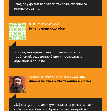
Salat, да укрепит вас Аллаx! Увидели, спасибо за
теплые слова :-)...
SALAT
11.04.2025, 09:02
10 лет с моим хиджабом
В последнее время тоже столкнулась с этой
проблемой. Ощущение будто я поспешила с
хиджабом и рано по...
HAMZA CHERNOMORCHENKO
30.01.2025, 15:22
Мнение по теме о 73-х течениях в исламе
إمام احمد إمام , Ва алейкум ассалам ва рахматуЛлахи
ва баракятух! Спасибо брат за то что попробовал ...