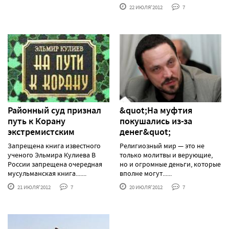
22 ИЮЛЯ'2012
7
Районный суд признал
&quot;На муфтия
путь к Корану
покушались из-за
экстремистским
денег&quot;
Запрещена книга известного
Религиозный мир — это не
ученого Эльмира Кулиева В
только молитвы и верующие,
России запрещена очередная
но и огромные деньги, которые
мусульманская книга.......
вполне могут......
21 ИЮЛЯ'2012
7
20 ИЮЛЯ'2012
7