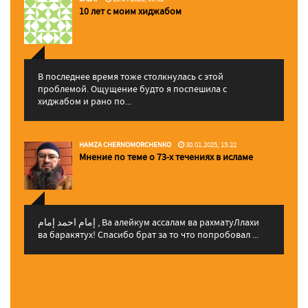
10 лет с моим хиджабом
В последнее время тоже столкнулась с этой
проблемой. Ощущение будто я поспешила с
хиджабом и рано по...
HAMZA CHERNOMORCHENKO
30.01.2025, 15:22
Мнение по теме о 73-х течениях в исламе
إمام احمد إمام , Ва алейкум ассалам ва рахматуЛлахи
ва баракятух! Спасибо брат за то что попробовал ...