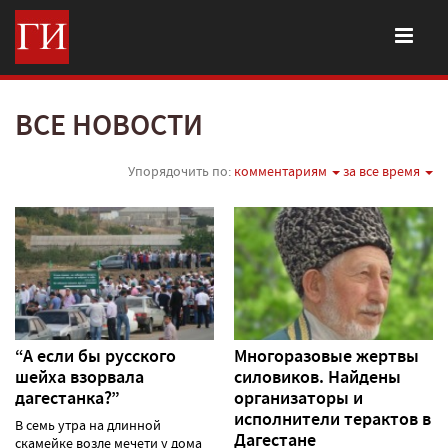
ВСЕ НОВОСТИ
Упорядочить по:
комментариям
за все время
“А если бы русского
Многоразовые жертвы
шейха взорвала
силовиков. Найдены
дагестанка?”
организаторы и
исполнители терактов в
В семь утра на длинной
Дагестане
скамейке возле мечети у дома