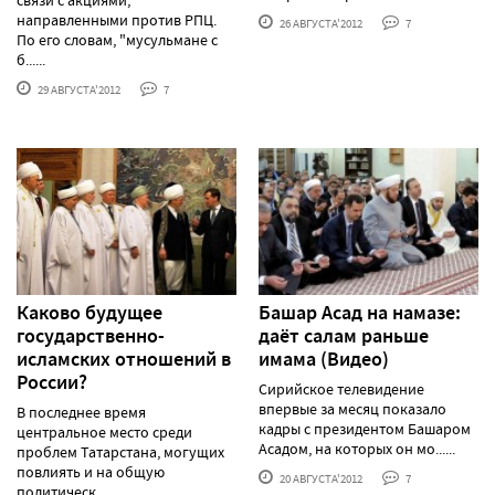
связи с акциями,
направленными против РПЦ.
26 АВГУСТА'2012
7
По его словам, "мусульмане с
б......
29 АВГУСТА'2012
7
Каково будущее
Башар Асад на намазе:
государственно-
даёт салам раньше
исламских отношений в
имама (Видео)
России?
Сирийское телевидение
впервые за месяц показало
В последнее время
кадры с президентом Башаром
центральное место среди
Асадом, на которых он мо......
проблем Татарстана, могущих
повлиять и на общую
20 АВГУСТА'2012
7
политическ......