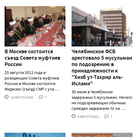
В Москве состоится
Челябинское ФСБ
съезд Совета муфтиев
арестовало 5 мусульман
России
по подозрению в
принадлежности к
25 августа 2012 года в
"Хизб ут-Тахрир аль-
резиденции Совета муфтиев
Ислами"
России в Москве состоится
Меджлис (съезд) СМР с уча......
30 июля в Челябинске
задержаны 5 мусульман. Ничего
13 АВГУСТА'2012
7
не подозревающих обычных
граждан задержали то на ......
4 АВГУСТА'2012
7