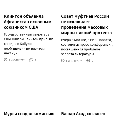
Клинтон объявила
Совет муфтиев России
Афганистан основным
не исключает
союзником США
проведения массовых
мирных акций протеста
Государственный секретарь
США Хилари Клинтон прибыла
Вчера в Москве, в РИА Новости,
сегодня в Кабул с
состоялась пресс-конференция,
необъявленным визитом
посвященная проблеме
наканун......
запрета литературы......
7 ИЮЛЯ'2012
7
6 ИЮЛЯ'2012
7
Мурси создал комиссию
Башар Асад согласен