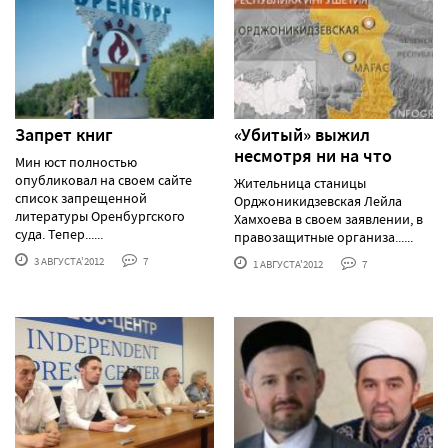
Запрет книг
«Убитый» выжил
несмотря ни на что
Мин юст полностью
опубликовал на своем сайте
Жительница станицы
список запрещенной
Орджоникидзевская Лейла
литературы Оренбургского
Хамхоева в своем заявлении, в
суда. Тепер......
правозащитные организа......
3 АВГУСТА'2012
7
1 АВГУСТА'2012
7