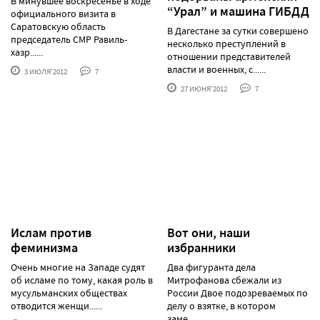
В минувшее воскресенье в ходе
“Урал” и машина ГИБДД
официального визита в
Саратовскую область
В Дагестане за сутки совершено
председатель СМР Равиль-
несколько преступлений в
хазр......
отношении представителей
власти и военных, с......
3 ИЮЛЯ'2012
7
27 ИЮНЯ'2012
7
Ислам против
Вот они, наши
феминизма
избранники
Очень многие на Западе судят
Два фигуранта дела
об исламе по тому, какая роль в
Митрофанова сбежали из
мусульманских обществах
России Двое подозреваемых по
отводится женщи......
делу о взятке, в котором
заме......