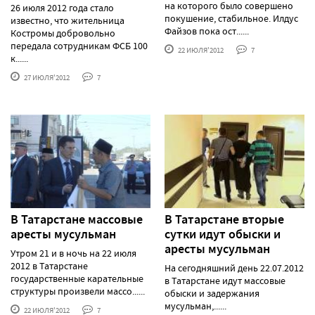
на которого было совершено
26 июля 2012 года стало
покушение, стабильное. Илдус
известно, что жительница
Файзов пока ост......
Костромы добровольно
передала сотрудникам ФСБ 100
22 ИЮЛЯ'2012
7
к......
27 ИЮЛЯ'2012
7
В Татарстане массовые
В Татарстане вторые
аресты мусульман
сутки идут обыски и
аресты мусульман
Утром 21 и в ночь на 22 июля
2012 в Татарстане
На сегодняшний день 22.07.2012
государственные карательные
в Татарстане идут массовые
структуры произвели массо......
обыски и задержания
мусульман,......
22 ИЮЛЯ'2012
7