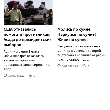
США отказались
Молись по сунне!
помогать противникам
Паркуйся по сунне!
Асада до президентских
Живи по сунне!
выборов
Сегодня ездил на пятничную
молитву в мечеть, в которой
Администрация Барака
тщательно выравнивают ряды и
Обамынаотрез отказалась
плотно становятс......
выделять сирийским
повстанцам финансирование,
10 ИЮЛЯ'2012
7
воор......
18 ИЮЛЯ'2012
7