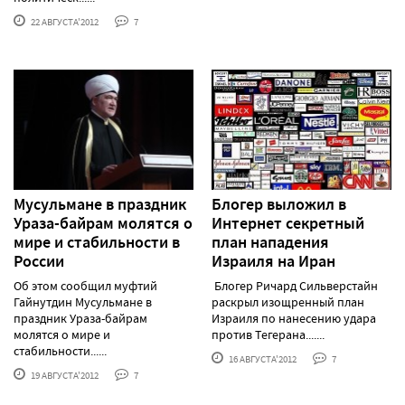
22 АВГУСТА'2012
7
Мусульмане в праздник
Блогер выложил в
Ураза-байрам молятся о
Интернет секретный
мире и стабильности в
план нападения
России
Израиля на Иран
Об этом сообщил муфтий
Блогер Ричард Сильверстайн
Гайнутдин Мусульмане в
раскрыл изощренный план
праздник Ураза-байрам
Израиля по нанесению удара
молятся о мире и
против Тегерана.......
стабильности......
16 АВГУСТА'2012
7
19 АВГУСТА'2012
7