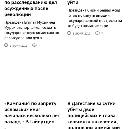
по расследованию дел
уйти
осужденных после
Президент Сирии Башар Асад
революции
готов покинуть высший
государственный пост, если на
Президент Египта Мухаммед
то будет желание сири......
Мурси распорядился создать
государственную комиссию по
3 ИЮЛЯ'2012
7
расследованию дел в......
5 ИЮЛЯ'2012
7
«Кампания по запрету
В Дагестане за сутки
исламских книг
убиты двое
началась несколько лет
полицейских и глава
назад», - Р. Гайнутдин
сельского поселения,
подорваны армейский