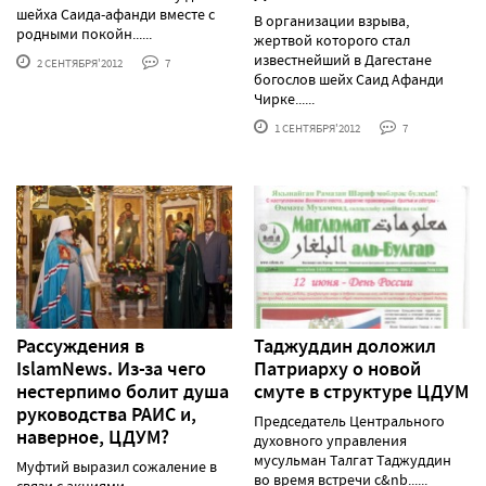
шейха Саида-афанди вместе с
В организации взрыва,
родными покойн......
жертвой которого стал
известнейший в Дагестане
2 СЕНТЯБРЯ'2012
7
богослов шейх Саид Афанди
Чирке......
1 СЕНТЯБРЯ'2012
7
Рассуждения в
Таджуддин доложил
IslamNews. Из-за чего
Патриарху о новой
нестерпимо болит душа
смуте в структуре ЦДУМ
руководства РАИС и,
Председатель Центрального
наверное, ЦДУМ?
духовного управления
мусульман Талгат Таджуддин
Муфтий выразил сожаление в
во время встречи с&nb......