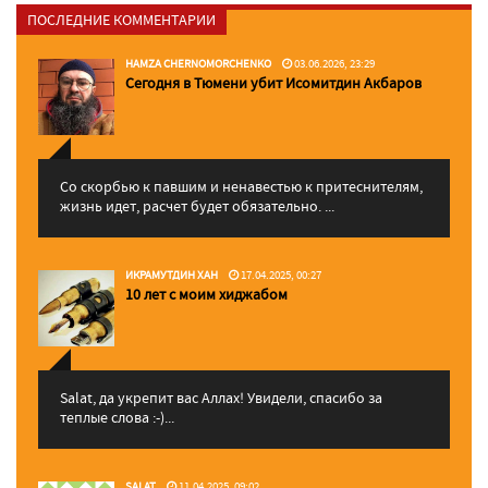
ПОСЛЕДНИЕ КОММЕНТАРИИ
HAMZA CHERNOMORCHENKO
03.06.2026, 23:29
Сегодня в Тюмени убит Исомитдин Акбаров
Со скорбью к павшим и ненавестью к притеснителям,
жизнь идет, расчет будет обязательно. ...
ИКРАМУТДИН ХАН
17.04.2025, 00:27
10 лет с моим хиджабом
Salat, да укрепит вас Аллаx! Увидели, спасибо за
теплые слова :-)...
SALAT
11.04.2025, 09:02