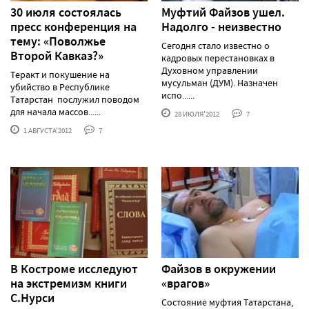
30 июля состоялась
Муфтий Файзов ушел.
пресс конференция на
Надолго - неизвестно
тему: «Поволжье
Сегодня стало известно о
Второй Кавказ?»
кадровых перестановках в
Духовном управлении
Теракт и покушение на
мусульман (ДУМ). Назначен
убийство в Республике
испо......
Татарстан послужил поводом
для начала массов......
28 ИЮЛЯ'2012
7
1 АВГУСТА'2012
7
В Костроме исследуют
Файзов в окружении
на экстремизм книги
«врагов»
С.Нурси
Состояние муфтия Татарстана,