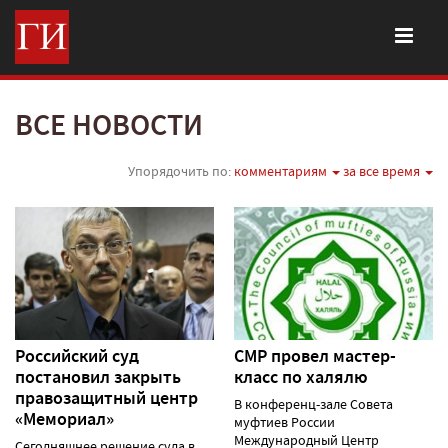
ВСЕ НОВОСТИ
Упорядочить по:
комментариям
за все время
Российский суд
СМР провел мастер-
постановил закрыть
класс по халялю
правозащитный центр
В конференц-зале Совета
«Мемориал»
муфтиев России
Международный Центр
Сегодняшнее решение суда в