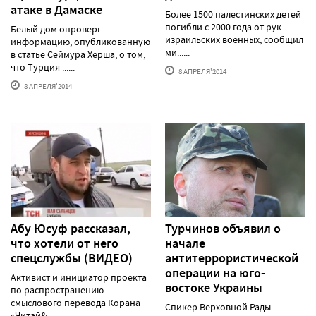
атаке в Дамаске
Более 1500 палестинских детей
погибли с 2000 года от рук
Белый дом опроверг
израильских военных, сообщил
информацию, опубликованную
ми......
в статье Сеймура Херша, о том,
что Турция ......
8 АПРЕЛЯ'2014
8 АПРЕЛЯ'2014
Абу Юсуф рассказал,
Турчинов объявил о
что хотели от него
начале
спецслужбы (ВИДЕО)
антитеррористической
операции на юго-
Активист и инициатор проекта
востоке Украины
по распространению
смыслового перевода Корана
Спикер Верховной Рады
«Читай&......