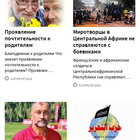
Проявление
Миротворцы в
почтительности к
Центральной Африке не
родителям
справляются с
боевиками
Благодеяние к родителям Что
значит проявление
Французские и африканские
почтительности к
солдаты в
родителям? Проявлен......
Центральноафриканской
Республике «не справляют......
8 АПРЕЛЯ'2014
8 АПРЕЛЯ'2014