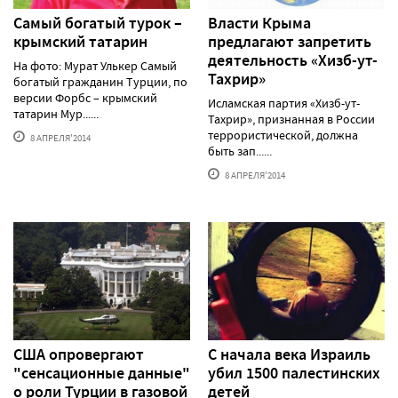
Самый богатый турок –
Власти Крыма
крымский татарин
предлагают запретить
деятельность «Хизб-ут-
На фото: Мурат Улькер Самый
Тахрир»
богатый гражданин Турции, по
версии Форбс – крымский
Исламская партия «Хизб-ут-
татарин Мур......
Тахрир», признанная в России
террористической, должна
8 АПРЕЛЯ'2014
быть зап......
8 АПРЕЛЯ'2014
США опровергают
С начала века Израиль
"сенсационные данные"
убил 1500 палестинских
о роли Турции в газовой
детей