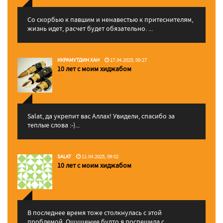
Со скорбью к павшим и ненавестью к притеснителям,
жизнь идет, расчет будет обязательно. ...
ИКРАМУТДИН ХАН
17.04.2025, 00:27
10 лет с моим хиджабом
Salat, да укрепит вас Аллаx! Увидели, спасибо за
теплые слова :-)...
SALAT
11.04.2025, 09:02
10 лет с моим хиджабом
В последнее время тоже столкнулась с этой
проблемой. Ощущение будто я поспешила с