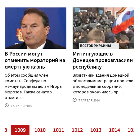
В России могут
Митингующие в
отменить мораторий на
Донецке провозгласили
смертную казнь
республику
Об этом сообщил член
Захватчики здания Донецкой
комитета Совфеда по
облгосадминистрации провели
международным делам Игорь
в понедельник собрание,
Морозов. Также сенатор
которое окончилось пр......
отметил, ч......
7 АПРЕЛЯ'2014
7 АПРЕЛЯ'2014
008
1009
1010
1011
1012
1013
1014
1015