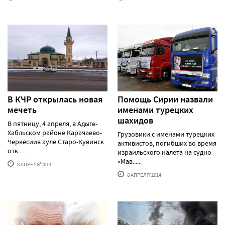
В КЧР открылась новая
Помощь Сирии назвали
мечеть
именами турецких
шахидов
В пятницу, 4 апреля, в Адыге-
Хабльском районе Карачаево-
Грузовики с именами турецких
Черкесиив ауле Старо-Кувинск
активистов, погибших во время
отк......
израильского налета на судно
«Мав......
8 АПРЕЛЯ'2014
8 АПРЕЛЯ'2014