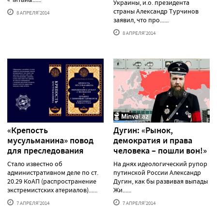
Украины, и.о. президента
страны Александр Турчинов
8 АПРЕЛЯ'2014
заявил, что про......
8 АПРЕЛЯ'2014
«Крепость
Дугин: «Рынок,
мусульманина» повод
демократия и права
для преследования
человека – пошли вон!»
Стало известно об
На днях идеологический рупор
административном деле по ст.
путинской России Александр
20.29 КоАП (распространение
Дугин, как бы развивая выпады
экстремистских атериалов)......
Жи......
7 АПРЕЛЯ'2014
7 АПРЕЛЯ'2014