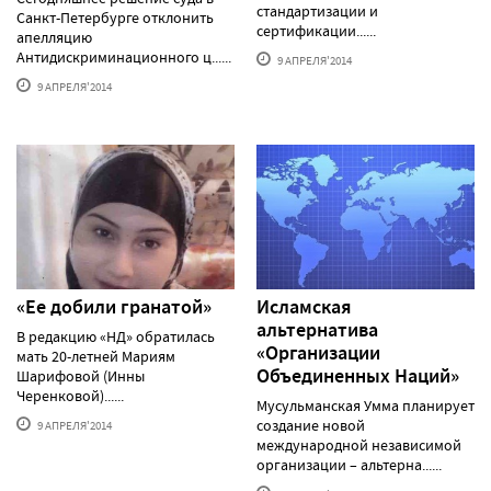
стандартизации и
Санкт-Петербурге отклонить
сертификации......
апелляцию
Антидискриминационного ц......
9 АПРЕЛЯ'2014
9 АПРЕЛЯ'2014
«Ее добили гранатой»
Исламская
альтернатива
В редакцию «НД» обратилась
«Организации
мать 20-летней Мариям
Объединенных Наций»
Шарифовой (Инны
Черенковой)......
Мусульманская Умма планирует
создание новой
9 АПРЕЛЯ'2014
международной независимой
организации – альтерна......