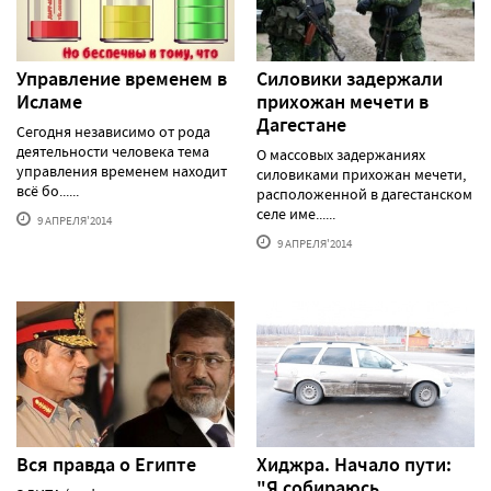
Управление временем в
Силовики задержали
Исламе
прихожан мечети в
Дагестане
Сегодня независимо от рода
деятельности человека тема
О массовых задержаниях
управления временем находит
силовиками прихожан мечети,
всё бо......
расположенной в дагестанском
селе име......
9 АПРЕЛЯ'2014
9 АПРЕЛЯ'2014
Вся правда о Египте
Хиджра. Начало пути:
"Я собираюсь