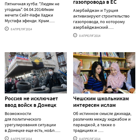
газопровода в ЕС
Пятничная хутба: "Людям не
угодишь". 04.04.2014Имам
Азербайджан и Турция
мечети Сейт-Нафе Хаджи
активизируют строительство
Мустафа эфенди. Крым......
газопровода, по которому
азербайджанский......
8 АПРЕЛЯ'2014
8 АПРЕЛЯ'2014
Россия не исключает
Чешским школьникам
ввод войск в Донецк
интересен ислам
Возможности
Об истинном смысле джихада,
для политического
различиях между хиджабом и
урегулирования ситуации
паранджой, а также о
в Донецке еще есть, но&n......
традициях и ......
8 АПРЕЛЯ'2014
8 АПРЕЛЯ'2014