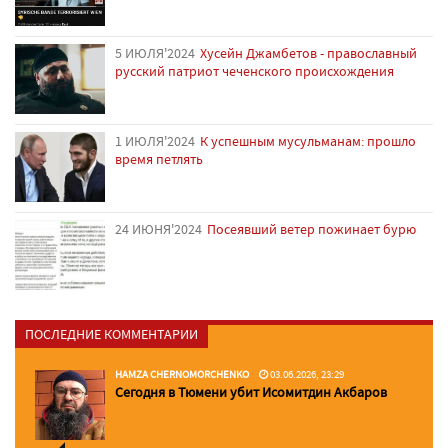
5 ИЮЛЯ'2024
Хусейн Джамбетов - православный
русский патриот чеченского происхождения
1 ИЮЛЯ'2024
К успешным мусульманам: прошло
время петлять
24 ИЮНЯ'2024
Посеявший ветер пожинает бурю
ПОСЛЕДНИЕ КОММЕНТАРИИ
HAMZA CHERNOMORCHENKO
03.06.2026, 23:29
Сегодня в Тюмени убит Исомитдин Акбаров