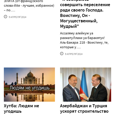
ЭЛИТА (от французского
совершить переселение
слова élite - лучшее, избранное)
ради своего Господа.
– по......
Воистину, Он -
9 АПРЕЛЯ'2014
Могущественный,
Мудрый"
Ассаляму алейкум уа
рахматуЛлахи уа баракятух!
Аль-Бакара: 218 - Воистину, те,
которые у......
9 АПРЕЛЯ'2014
Хутба: Людям не
Азербайджан и Турция
угодишь
ускорят строительство