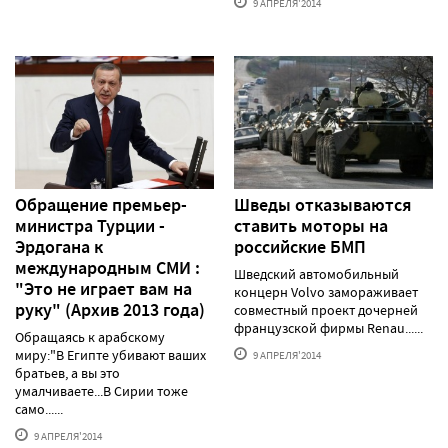
9 АПРЕЛЯ'2014
Обращение премьер-
Шведы отказываются
министра Турции -
ставить моторы на
Эрдогана к
российские БМП
международным СМИ :
Шведский автомобильный
"Это не играет вам на
концерн Volvo замораживает
руку" (Архив 2013 года)
совместный проект дочерней
французской фирмы Renau......
Обращаясь к арабскому
миру:"В Египте убивают ваших
9 АПРЕЛЯ'2014
братьев, а вы это
умалчиваете...В Сирии тоже
само......
9 АПРЕЛЯ'2014