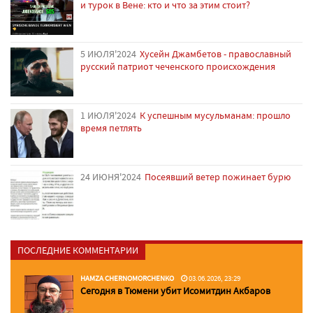
и турок в Вене: кто и что за этим стоит?
5 ИЮЛЯ'2024
Хусейн Джамбетов - православный
русский патриот чеченского происхождения
1 ИЮЛЯ'2024
К успешным мусульманам: прошло
время петлять
24 ИЮНЯ'2024
Посеявший ветер пожинает бурю
ПОСЛЕДНИЕ КОММЕНТАРИИ
HAMZA CHERNOMORCHENKO
03.06.2026, 23:29
Сегодня в Тюмени убит Исомитдин Акбаров