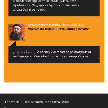
В последнее время тоже столкнулась с этой
проблемой. Ощущение будто я поспешила с
хиджабом и рано по...
HAMZA CHERNOMORCHENKO
30.01.2025, 15:22
Мнение по теме о 73-х течениях в исламе
إمام احمد إمام , Ва алейкум ассалам ва рахматуЛлахи
ва баракятух! Спасибо брат за то что попробовал ...
О портале
Пользовательское соглашение