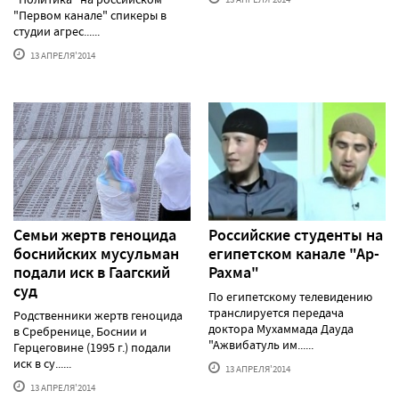
"Первом канале" спикеры в
студии агрес......
13 АПРЕЛЯ'2014
Семьи жертв геноцида
Российские студенты на
боснийских мусульман
египетском канале "Ар-
подали иск в Гаагский
Рахма"
суд
По египетскому телевидению
транслируется передача
Родственники жертв геноцида
доктора Мухаммада Дауда
в Сребренице, Боснии и
"Ажвибатуль им......
Герцеговине (1995 г.) подали
иск в су......
13 АПРЕЛЯ'2014
13 АПРЕЛЯ'2014