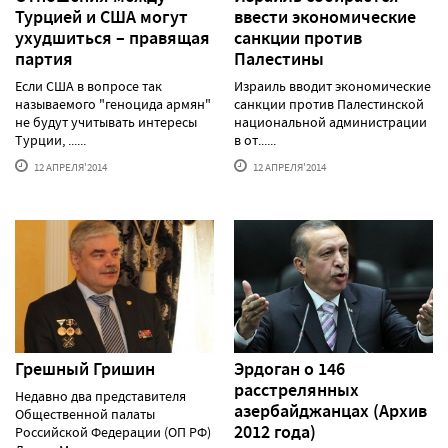
Турцией и США могут
ввести экономические
ухудшиться – правящая
санкции против
партия
Палестины
Если США в вопросе так
Израиль вводит экономические
называемого "геноцида армян"
санкции против Палестинской
не будут учитывать интересы
национальной администрации
Турции, ......
в от......
12 АПРЕЛЯ'2014
12 АПРЕЛЯ'2014
Грешный Гришин
Эрдоган о 146
расстрелянных
Недавно два представителя
азербайджанцах (Архив
Общественной палаты
2012 года)
Российской Федерации (ОП РФ)