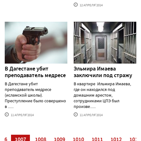
12 АПРЕЛЯ'2014
В Дагестане убит
Эльмира Имаева
преподаватель медресе
заключили под стражу
В Дагестане убит
В квартире Ильмира Имаева,
преподаватель медресе
где он находился под
(исламской школы).
домашним арестом,
Преступление было совершено
сотрудниками ЦПЭ был
в ......
произве......
11 АПРЕЛЯ'2014
11 АПРЕЛЯ'2014
006
1007
1008
1009
1010
1011
1012
1013