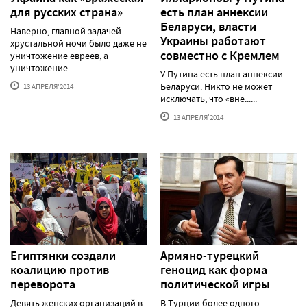
для русских страна»
есть план аннексии
Беларуси, власти
Наверно, главной задачей
Украины работают
хрустальной ночи было даже не
совместно с Кремлем
уничтожение евреев, а
уничтожение......
У Путина есть план аннексии
Беларуси. Никто не может
13 АПРЕЛЯ'2014
исключать, что «вне......
13 АПРЕЛЯ'2014
Египтянки создали
Армяно-турецкий
коалицию против
геноцид как форма
переворота
политической игры
Девять женских организаций в
В Турции более одного