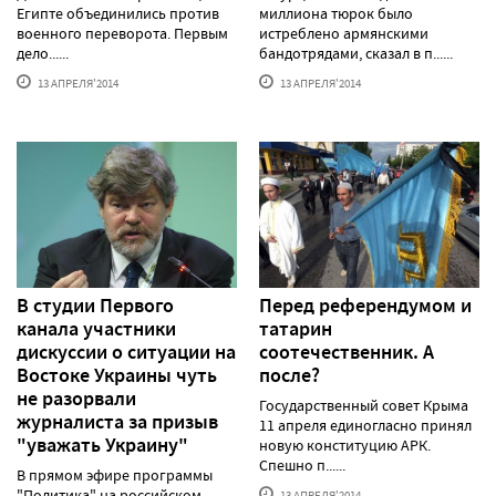
Египте объединились против
миллиона тюрок было
военного переворота. Первым
истреблено армянскими
дело......
бандотрядами, сказал в п......
13 АПРЕЛЯ'2014
13 АПРЕЛЯ'2014
В студии Первого
Перед референдумом и
канала участники
татарин
дискуссии о ситуации на
соотечественник. А
Востоке Украины чуть
после?
не разорвали
Государственный совет Крыма
журналиста за призыв
11 апреля единогласно принял
"уважать Украину"
новую конституцию АРК.
Спешно п......
В прямом эфире программы
"Политика" на российском
13 АПРЕЛЯ'2014