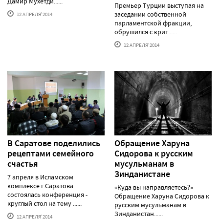
Дамир Мухетди......
Премьер Турции выступая на
заседании собственной
12 АПРЕЛЯ'2014
парламентской фракции,
обрушился с крит......
12 АПРЕЛЯ'2014
В Саратове поделились
Обращение Харуна
рецептами семейного
Сидорова к русским
счастья
мусульманам в
Зинданистане
7 апреля в Исламском
комплексе г.Саратова
«Куда вы направляетесь?»
состоялась конференция -
Обращение Харуна Сидорова к
круглый стол на тему ......
русским мусульманам в
Зинданистан......
12 АПРЕЛЯ'2014