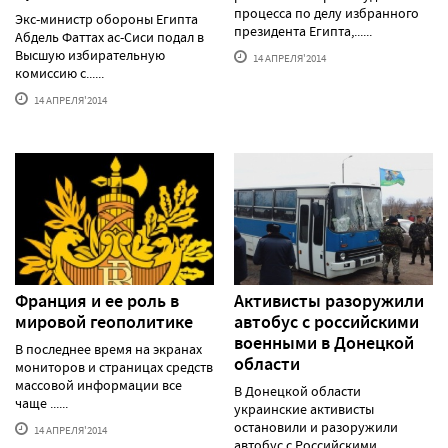
процесса по делу избранного
Экс-министр обороны Египта
президента Египта,......
Абдель Фаттах ас-Сиси подал в
Высшую избирательную
14 АПРЕЛЯ'2014
комиссию с......
14 АПРЕЛЯ'2014
Франция и ее роль в
Активисты разоружили
мировой геополитике
автобус с российскими
военными в Донецкой
В последнее время на экранах
области
мониторов и страницах средств
массовой информации все
В Донецкой области
чаще ......
украинские активисты
остановили и разоружили
14 АПРЕЛЯ'2014
автобус с Российскими