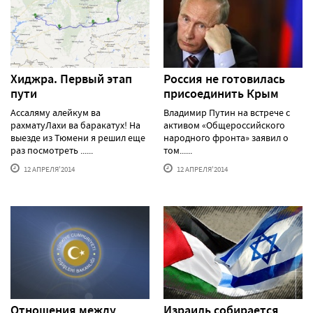
Хиджра. Первый этап
Россия не готовилась
пути
присоединить Крым
Ассаляму алейкум ва
Владимир Путин на встрече с
рахматуЛахи ва баракатух! На
активом «Общероссийского
выезде из Тюмени я решил еще
народного фронта» заявил о
раз посмотреть ......
том......
12 АПРЕЛЯ'2014
12 АПРЕЛЯ'2014
Отношения между
Израиль собирается