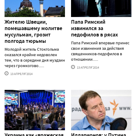
Жителю Швеции,
Папа Римский
помешавшему молитве
извинился за
мусульман, грозит
педофилов в рясах
полгода тюрьмы
Папа Римский впервые принес
свои извинения за действия
Молодой житель Стокгольма
священников-педофилов в
оказался крайне недоволен
отношении......
тем, что в середине дня муэдзин
через громкогово......
13 АПРЕЛЯ'2014
13 АПРЕЛЯ'2014
Украина как «вражеская
Илларионов: у Путина