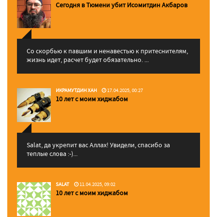
Сегодня в Тюмени убит Исомитдин Акбаров
Со скорбью к павшим и ненавестью к притеснителям,
жизнь идет, расчет будет обязательно. ...
ИКРАМУТДИН ХАН
17.04.2025, 00:27
10 лет с моим хиджабом
Salat, да укрепит вас Аллаx! Увидели, спасибо за
теплые слова :-)...
SALAT
11.04.2025, 09:02
10 лет с моим хиджабом