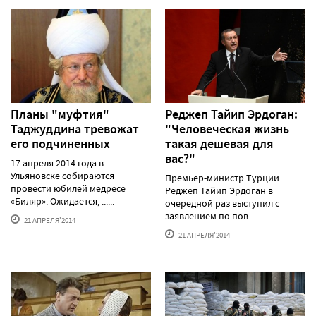
Планы "муфтия"
Реджеп Тайип Эрдоган:
Таджуддина тревожат
"Человеческая жизнь
его подчиненных
такая дешевая для
вас?"
17 апреля 2014 года в
Ульяновске собираются
Премьер-министр Турции
провести юбилей медресе
Реджеп Тайип Эрдоган в
«Биляр». Ожидается, ......
очередной раз выступил с
заявлением по пов......
21 АПРЕЛЯ'2014
21 АПРЕЛЯ'2014