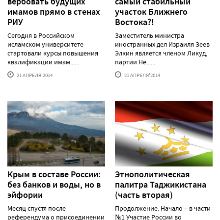
вербовать будущих
самый стабильный
имамов прямо в стенах
участок Ближнего
РИУ
Востока?!
Сегодня в Российском
Заместитель министра
исламском университете
иностранных дел Израиля Зеев
стартовали курсы повышения
Элкин является членом Ликуд,
квалификации имам......
партии Не......
21 АПРЕЛЯ'2014
21 АПРЕЛЯ'2014
Крым в составе России:
Этнополитическая
без банков и воды, но в
палитра Таджикистана
эйфории
(часть вторая)
Месяц спустя после
Продолжение. Начало – в части
референдума о присоединении
№1 Участие России во