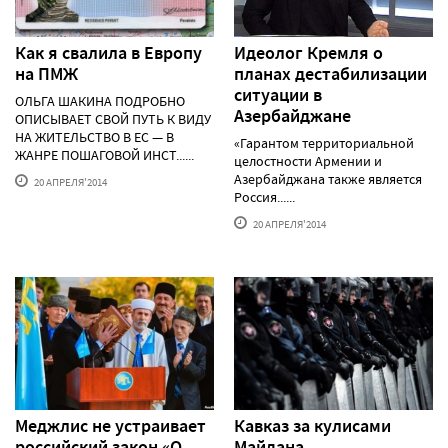
Как я свалила в Европу
Идеолог Кремля о
на ПМЖ
планах дестабилизации
ситуации в
ОЛЬГА ШАКИНА ПОДРОБНО
Азербайджане
ОПИСЫВАЕТ СВОЙ ПУТЬ К ВИДУ
НА ЖИТЕЛЬСТВО В ЕС — В
«Гарантом территориальной
ЖАНРЕ ПОШАГОВОЙ ИНСТ......
целостности Армении и
Азербайджана также является
20 АПРЕЛЯ'2014
Россия......
20 АПРЕЛЯ'2014
Меджлис не устраивает
Кавказ за кулисами
российский закон «О
Майдана