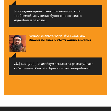
В последнее время тоже столкнулась с этой
проблемой. Ощущение будто я поспешила с
хиджабом и рано по...
HAMZA CHERNOMORCHENKO
30.01.2025, 15:22
Мнение по теме о 73-х течениях в исламе
إمام احمد إمام , Ва алейкум ассалам ва рахматуЛлахи
ва баракятух! Спасибо брат за то что попробовал ...