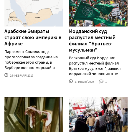
Арабские Эмираты
Иорданский суд
строят свою империю в
распустил местный
Африке
филиал "Братьев-
мусульман"
Парламент Сомалилэнда
проголосовал за создание на
Верховный суд Иордании
побережье этой страны, в
распустил местный филиал
Бербере военно-морской и......
Братьев-мусульман*, заявил
иорданский чиновник в че......
14 ФЕВРАЛЯ'2017
17 ИЮЛЯ'2020
1