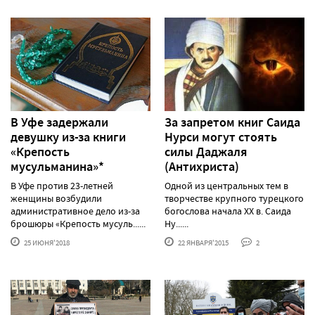
В Уфе задержали
За запретом книг Саида
девушку из-за книги
Нурси могут стоять
«Крепость
силы Даджаля
мусульманина»*
(Антихриста)
В Уфе против 23-летней
Одной из центральных тем в
женщины возбудили
творчестве крупного турецкого
административное дело из-за
богослова начала XX в. Саида
брошюры «Крепость мусуль......
Ну......
25 ИЮНЯ'2018
22 ЯНВАРЯ'2015
2