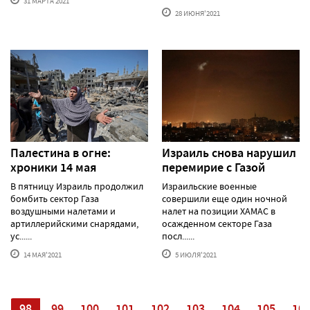
31 МАРТА'2021
28 ИЮНЯ'2021
Палестина в огне:
Израиль снова нарушил
хроники 14 мая
перемирие с Газой
В пятницу Израиль продолжил
Израильские военные
бомбить сектор Газа
совершили еще один ночной
воздушными налетами и
налет на позиции ХАМАС в
артиллерийскими снарядами,
осажденном секторе Газа
ус......
посл......
14 МАЯ'2021
5 ИЮЛЯ'2021
7
98
99
100
101
102
103
104
105
10