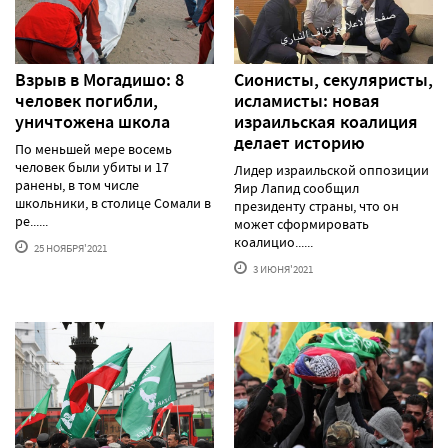
Взрыв в Могадишо: 8
Сионисты, секуляристы,
человек погибли,
исламисты: новая
уничтожена школа
израильская коалиция
делает историю
По меньшей мере восемь
человек были убиты и 17
Лидер израильской оппозиции
ранены, в том числе
Яир Лапид сообщил
школьники, в столице Сомали в
президенту страны, что он
ре......
может сформировать
коалицио......
25 НОЯБРЯ'2021
3 ИЮНЯ'2021