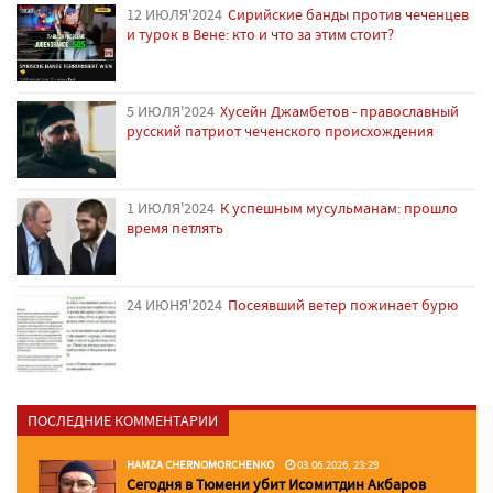
12 ИЮЛЯ'2024
Сирийские банды против чеченцев
и турок в Вене: кто и что за этим стоит?
5 ИЮЛЯ'2024
Хусейн Джамбетов - православный
русский патриот чеченского происхождения
1 ИЮЛЯ'2024
К успешным мусульманам: прошло
время петлять
24 ИЮНЯ'2024
Посеявший ветер пожинает бурю
ПОСЛЕДНИЕ КОММЕНТАРИИ
HAMZA CHERNOMORCHENKO
03.06.2026, 23:29
Сегодня в Тюмени убит Исомитдин Акбаров