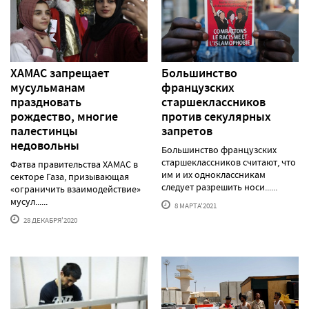
ХАМАС запрещает
Большинство
мусульманам
французских
праздновать
старшеклассников
рождество, многие
против секулярных
палестинцы
запретов
недовольны
Большинство французских
старшеклассников считают, что
Фатва правительства ХАМАС в
им и их одноклассникам
секторе Газа, призывающая
следует разрешить носи......
«ограничить взаимодействие»
мусул......
8 МАРТА'2021
28 ДЕКАБРЯ'2020