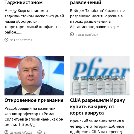
Таджикистаном
развлечений
Между Кыргызстаном и
Бойцам Талибана* больше не
Таджикистаном несколько дней
разрешено носить оружие в
назад обострился
парках развлечений в
территориальный конфликт в
Афганистане, заявил в сре......
район......
3 ФЕВРАЛЯ'2022
30 АПРЕЛЯ'2021
Откровенное признание
США разрешили Ирану
купить вакцину от
Раздобревший на казенных
коронавируса
харчях профессор (!) Роман
Силантьев (напоминаем, как он
Иранский чиновник заявил в
им стал https://g......
четверг, что Тегеран добился
одобрения США на перевод
28 НОЯБРЯ'2019
1