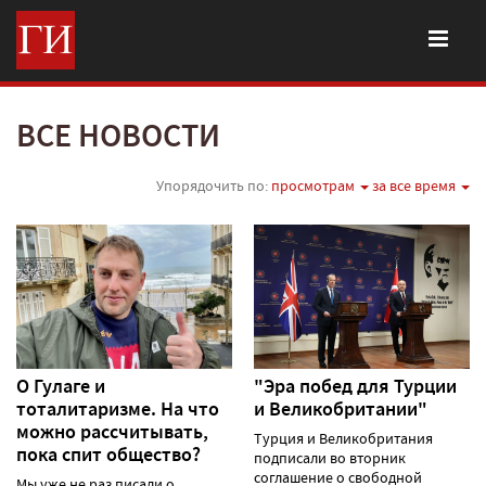
ВСЕ НОВОСТИ
Упорядочить по:
просмотрам
за все время
О Гулаге и
"Эра побед для Турции
тоталитаризме. На что
и Великобритании"
можно рассчитывать,
Турция и Великобритания
пока спит общество?
подписали во вторник
соглашение о свободной
Мы уже не раз писали о