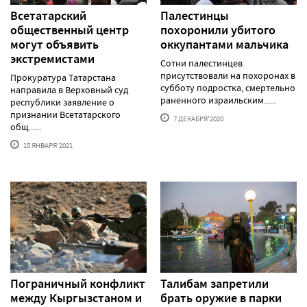
Всетатарский
Палестинцы
общественный центр
похоронили убитого
могут объявить
оккупантами мальчика
экстремистами
Сотни палестинцев
присутствовали на похоронах в
Прокуратура Татарстана
субботу подростка, смертельно
направила в Верховный суд
раненного израильским......
республики заявление о
признании Всетатарского
7 ДЕКАБРЯ'2020
общ......
15 ЯНВАРЯ'2021
Пограничный конфликт
Талибам запретили
между Кыргызстаном и
брать оружие в парки