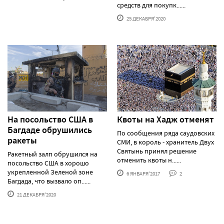
средств для покупк......
25 ДЕКАБРЯ'2020
На посольство США в
Квоты на Хадж отменят
Багдаде обрушились
По сообщения ряда саудовских
ракеты
СМИ, в король - хранитель Двух
Святынь принял решение
Ракетный залп обрушился на
отменить квоты н......
посольство США в хорошо
укрепленной Зеленой зоне
6 ЯНВАРЯ'2017
2
Багдада, что вызвало оп......
21 ДЕКАБРЯ'2020