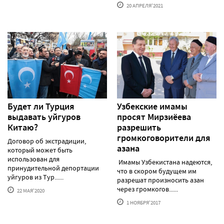
20 АПРЕЛЯ'2021
Будет ли Турция
Узбекские имамы
выдавать уйгуров
просят Мирзиёева
Китаю?
разрешить
громкоговорители для
Договор об экстрадиции,
азана
который может быть
использован для
Имамы Узбекистана надеются,
принудительной депортации
что в скором будущем им
уйгуров из Тур......
разрешат произносить азан
через громкогов......
22 МАЯ'2020
1 НОЯБРЯ'2017