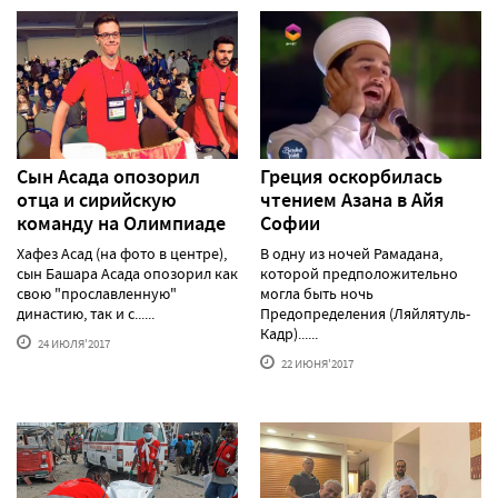
Сын Асада опозорил
Греция оскорбилась
отца и сирийскую
чтением Азана в Айя
команду на Олимпиаде
Софии
Хафез Асад (на фото в центре),
В одну из ночей Рамадана,
сын Башара Асада опозорил как
которой предположительно
свою "прославленную"
могла быть ночь
династию, так и с......
Предопределения (Ляйлятуль-
Кадр)......
24 ИЮЛЯ'2017
22 ИЮНЯ'2017