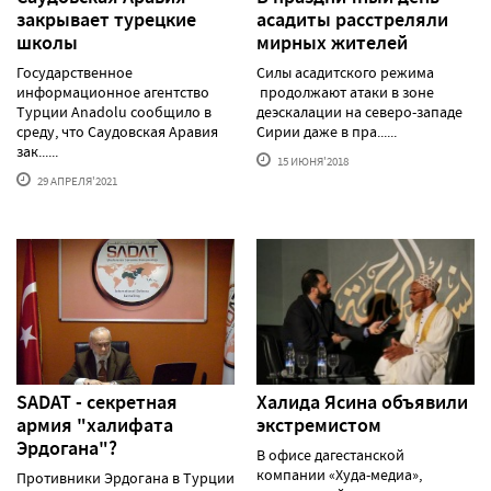
закрывает турецкие
асадиты расстреляли
школы
мирных жителей
Государственное
Силы асадитского режима
информационное агентство
продолжают атаки в зоне
Турции Anadolu сообщило в
деэскалации на северо-западе
среду, что Саудовская Аравия
Сирии даже в пра......
зак......
15 ИЮНЯ'2018
29 АПРЕЛЯ'2021
SADAT - cекретная
Халида Ясина объявили
армия "халифата
экстремистом
Эрдогана"?
В офисе дагестанской
компании «Худа-медиа»,
Противники Эрдогана в Турции