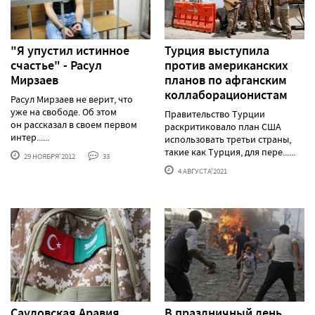
"Я упустил истинное
Турция выступила
счастье" - Расул
против американских
Мирзаев
планов по афганским
коллаборационистам
Расул Мирзаев не верит, что
уже на свободе. Об этом
Правительство Турции
он рассказал в своем первом
раскритиковало план США
интер......
использовать третьи страны,
такие как Турция, для пере......
29 НОЯБРЯ'2012
33
4 АВГУСТА'2021
Саудовская Аравия
В праздничный день