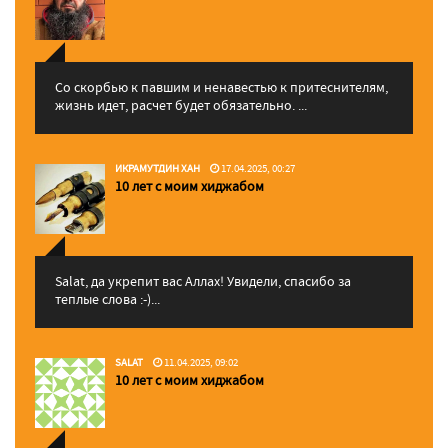
Со скорбью к павшим и ненавестью к притеснителям,
жизнь идет, расчет будет обязательно. ...
ИКРАМУТДИН ХАН
17.04.2025, 00:27
10 лет с моим хиджабом
Salat, да укрепит вас Аллаx! Увидели, спасибо за
теплые слова :-)...
SALAT
11.04.2025, 09:02
10 лет с моим хиджабом