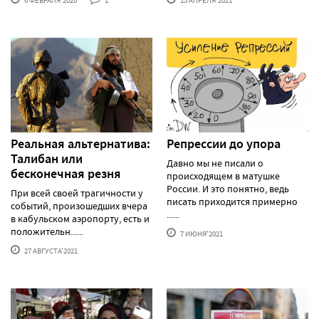
6 ФЕВРАЛЯ'2020
1
15 АПРЕЛЯ'2021
Реальная альтернатива:
Репрессии до упора
Талибан или
Давно мы не писали о
бесконечная резня
происходящем в матушке
России. И это понятно, ведь
При всей своей трагичности у
писать приходится примерно
событий, произошедших вчера
......
в кабульском аэропорту, есть и
положительн......
7 ИЮНЯ'2021
27 АВГУСТА'2021