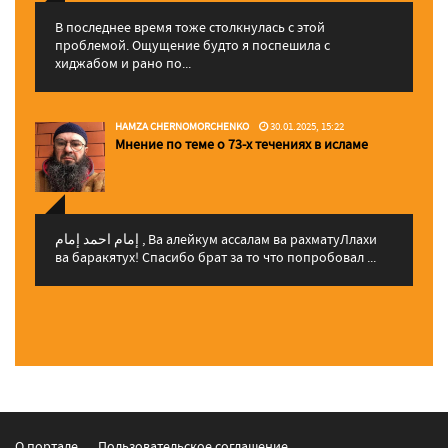
В последнее время тоже столкнулась с этой
проблемой. Ощущение будто я поспешила с
хиджабом и рано по...
HAMZA CHERNOMORCHENKO
30.01.2025, 15:22
Мнение по теме о 73-х течениях в исламе
إمام احمد إمام , Ва алейкум ассалам ва рахматуЛлахи
ва баракятух! Спасибо брат за то что попробовал ...
О портале
Пользовательское соглашение