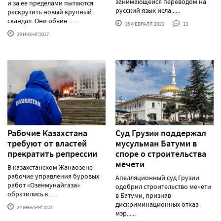
занимающейся переводом на
и за ее пределами пытаются
русский язык исла......
раскрутить новый крупный
скандал. Они обвин......
16 ФЕВРАЛЯ'2013
13
29 ИЮНЯ'2017
Рабочие Казахстана
Суд Грузии поддержал
требуют от властей
мусульман Батуми в
прекратить репрессии
споре о строительства
мечети
В казахстанском Жанаозене
рабочие управления буровых
Апелляционный суд Грузии
работ «Озенмунайгаза»
одобрил строительство мечети
обратились к......
в Батуми, признав
дискриминационных отказ
24 ЯНВАРЯ'2022
мэр......