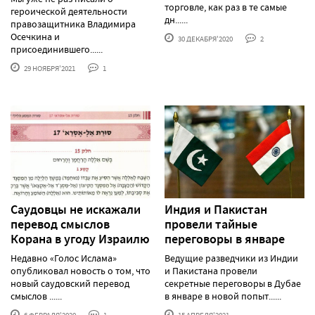
торговле, как раз в те самые
героической деятельности
дн......
правозащитника Владимира
Осечкина и
30 ДЕКАБРЯ'2020
2
присоединившего......
29 НОЯБРЯ'2021
1
Саудовцы не искажали
Индия и Пакистан
перевод смыслов
провели тайные
Корана в угоду Израилю
переговоры в январе
Недавно «Голос Ислама»
Ведущие разведчики из Индии
опубликовал новость о том, что
и Пакистана провели
новый саудовский перевод
секретные переговоры в Дубае
смыслов ......
в январе в новой попыт......