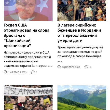
Госдеп США
В лагере сирийских
отреагировал на слова
беженцев в Иордании
Эрдогана о
от переохлаждения
"Шанхайской
умерли дети
организации"
Трое сирийских детей умерли
за последние несколько дней
На пресс-конференции в США
от холода в лагере беженцев
официальному представителю
......
внешнеполитического
ведомства страны Виктории ......
28 НОЯБРЯ'2012
1
1 ФЕВРАЛЯ'2013
3