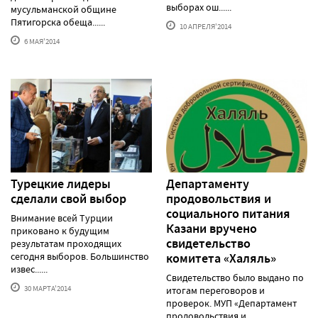
выборах ош......
мусульманской общине
Пятигорска обеща......
10 АПРЕЛЯ'2014
6 МАЯ'2014
Турецкие лидеры
Департаменту
сделали свой выбор
продовольствия и
социального питания
Внимание всей Турции
Казани вручено
приковано к будущим
свидетельство
результатам проходящих
сегодня выборов. Большинство
комитета «Халяль»
извес......
Свидетельство было выдано по
30 МАРТА'2014
итогам переговоров и
проверок. МУП «Департамент
продовольствия и ......