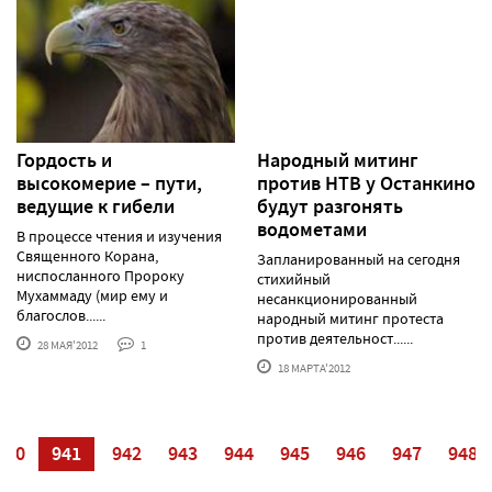
Гордость и
Народный митинг
высокомерие – пути,
против НТВ у Останкино
ведущие к гибели
будут разгонять
водометами
В процессе чтения и изучения
Священного Корана,
Запланированный на сегодня
ниспосланного Пророку
стихийный
Мухаммаду (мир ему и
несанкционированный
благослов......
народный митинг протеста
против деятельност......
28 МАЯ'2012
1
18 МАРТА'2012
940
941
942
943
944
945
946
947
948