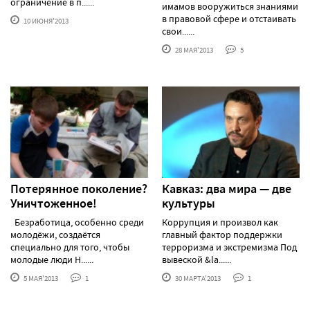
ограничение в п......
имамов вооружиться знаниями
в правовой сфере и отстаивать
10 ИЮНЯ'2013
свои......
28 МАЯ'2013
5
Потерянное поколение?
Кавказ: два мира — две
Уничтоженное!
культуры
Безработица, особенно среди
Коррупция и произвол как
молодёжи, создаётся
главный фактор поддержки
специально для того, чтобы
терроризма и экстремизма Под
молодые люди Н......
вывеской &la......
5 МАЯ'2013
1
30 МАРТА'2013
1