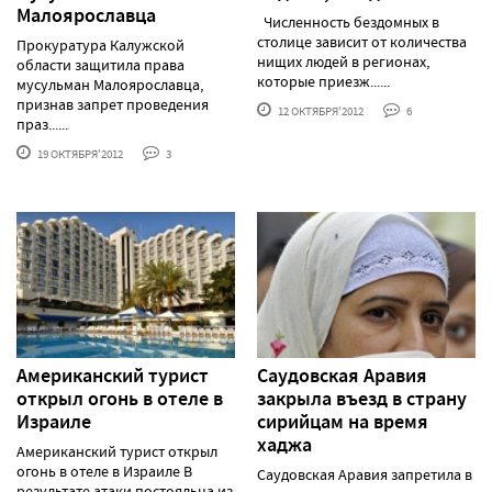
Малоярославца
Численность бездомных в
столице зависит от количества
Прокуратура Калужской
нищих людей в регионах,
области защитила права
которые приезж......
мусульман Малоярославца,
признав запрет проведения
12 ОКТЯБРЯ'2012
6
праз......
19 ОКТЯБРЯ'2012
3
Американский турист
Саудовская Аравия
открыл огонь в отеле в
закрыла въезд в страну
Израиле
сирийцам на время
хаджа
Американский турист открыл
огонь в отеле в Израиле В
Саудовская Аравия запретила в
результате атаки постояльца из