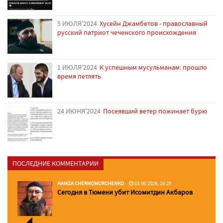
5 ИЮЛЯ'2024
Хусейн Джамбетов - православный
русский патриот чеченского происхождения
1 ИЮЛЯ'2024
К успешным мусульманам: прошло
время петлять
24 ИЮНЯ'2024
Посеявший ветер пожинает бурю
ПОСЛЕДНИЕ КОММЕНТАРИИ
HAMZA CHERNOMORCHENKO
03.06.2026, 23:29
Сегодня в Тюмени убит Исомитдин Акбаров