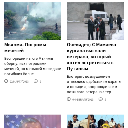
Мьянма. Погромы
Очевидец: С Мамаева
мечетей
кургана выгнали
ветерана, который
Беспорядки на юге Мьянмы
хотел встретиться с
обернулись погромами
Путиным
мечетей, по меньшей мере двое
погибших Волне......
Блогеры с возмущением
отнеслись к действиям охраны
22 МАРТА'2013
5
и полиции, выпроводившим
пожилого ветерана с тер......
6 ФЕВРАЛЯ'2013
5