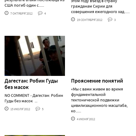
этом году въезд в страну
США погиб один с......
гражданам Сирии для
совершения ежегодного хад......
7 ОКТЯБРЯ'2012
4
19 СЕНТЯБРЯ'2012
3
Дагестан: Робин Гуды
Прояснение понятий
без масок
«Мы с вами живем во время
фундаментальной
NO COMMENT - Дагестан: Робин
тектонической подвижки
Гуды без масок ...
цивилизационного масштаба,
15 ИЮЛЯ'2012
5
ко......
4 ИЮНЯ'2012