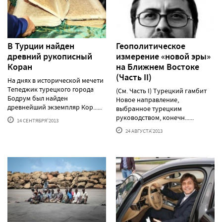
В Турции найден
Геополитическое
древний рукописный
измерение «новой эры»
Коран
на Ближнем Востоке
(Часть II)
На днях в исторической мечети
Тепеджик турецкого города
(См. Часть I) Турецкий гамбит
Бодрум был найден
Новое направление,
древнейший экземпляр Кор......
выбранное турецким
руководством, конечн......
14 СЕНТЯБРЯ'2013
24 АВГУСТА'2013