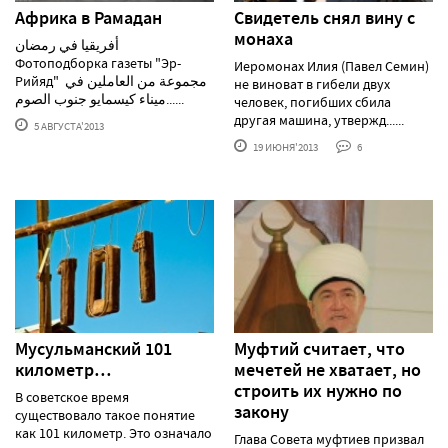
Африка в Рамадан
Свидетель снял вину с
монаха
أفريقيا في رمضان
Фотоподборка газеты "Эр-
Иеромонах Илия (Павел Семин)
Рийяд" مجموعة من العاملين في
не виноват в гибели двух
ميناء كيسمايو جنوب الصوم......
человек, погибших сбила
другая машина, утвержд......
5 АВГУСТА'2013
19 ИЮНЯ'2013
6
Мусульманский 101
Муфтий считает, что
километр…
мечетей не хватает, но
строить их нужно по
В советское время
закону
существовало такое понятие
как 101 километр. Это означало
Глава Совета муфтиев призвал