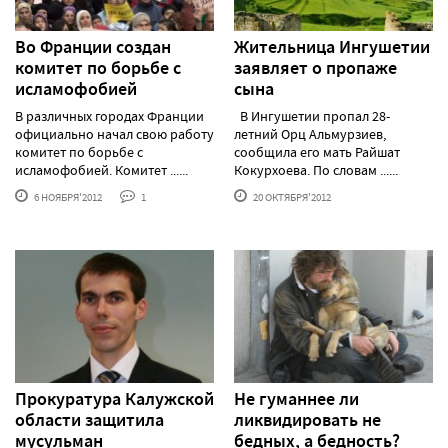
Во Франции создан
Жительница Ингушетии
комитет по борьбе с
заявляет о пропаже
исламофобией
сына
В различных городах Франции
В Ингушетии пропал 28-
официально начал свою работу
летний Орц Альмурзиев,
комитет по борьбе с
сообщила его мать Райшат
исламофобией. Комитет ......
Кокурхоева. По словам ......
6 НОЯБРЯ'2012
1
20 ОКТЯБРЯ'2012
Прокуратура Калужской
Не гуманнее ли
области защитила
ликвидировать не
мусульман
бедных, а бедность?