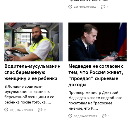
4 ФЕВРАЛЯ'2014
1
Водитель-мусульманин
Медведев не согласен с
спас беременную
тем, что Россия живет,
женщину и ее ребенка
"проедая" сырьевые
доходы
В Лондоне водитель-
мусульманин спас жизнь
Премьер-министр Дмитрий
беременной женщины и ее
Медведев в своем видеоблоге
ребенка после того, ка......
посетовал на "расхожее
мнение, что Р......
20 ДЕКАБРЯ'2013
2
10 ДЕКАБРЯ'2013
1