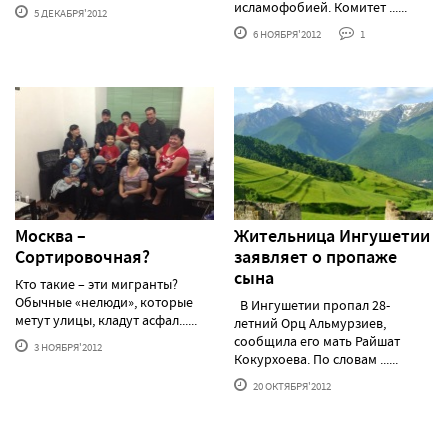
исламофобией. Комитет ......
5 ДЕКАБРЯ'2012
6 НОЯБРЯ'2012
1
Москва –
Жительница Ингушетии
Сортировочная?
заявляет о пропаже
сына
Кто такие – эти мигранты?
Обычные «нелюди», которые
В Ингушетии пропал 28-
метут улицы, кладут асфал......
летний Орц Альмурзиев,
сообщила его мать Райшат
3 НОЯБРЯ'2012
Кокурхоева. По словам ......
20 ОКТЯБРЯ'2012