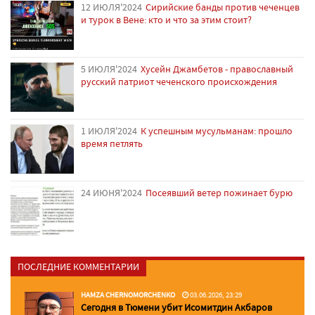
12 ИЮЛЯ'2024
Сирийские банды против чеченцев
и турок в Вене: кто и что за этим стоит?
5 ИЮЛЯ'2024
Хусейн Джамбетов - православный
русский патриот чеченского происхождения
1 ИЮЛЯ'2024
К успешным мусульманам: прошло
время петлять
24 ИЮНЯ'2024
Посеявший ветер пожинает бурю
ПОСЛЕДНИЕ КОММЕНТАРИИ
HAMZA CHERNOMORCHENKO
03.06.2026, 23:29
Сегодня в Тюмени убит Исомитдин Акбаров