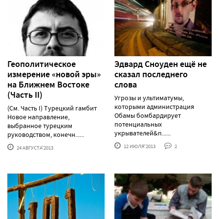
Геополитическое
Эдвард Сноуден ещё не
измерение «новой эры»
сказал последнего
на Ближнем Востоке
слова
(Часть II)
Угрозы и ультиматумы,
которыми администрация
(См. Часть I) Турецкий гамбит
Обамы бомбардирует
Новое направление,
потенциальных
выбранное турецким
укрывателей&n......
руководством, конечн......
12 ИЮЛЯ'2013
2
24 АВГУСТА'2013