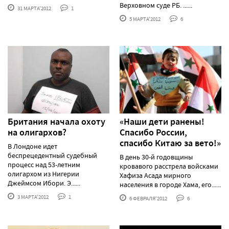
Верховном суде РБ. ......
31 МАРТА'2012
1
5 МАРТА'2012
6
Британия начала охоту
«Наши дети ранены!
на олигархов?
Спасибо России,
спасибо Китаю за вето!»
В Лондоне идет
беспрецедентный судебный
В день 30-й годовщины
процесс над 53-летним
кровавого расстрела войсками
олигархом из Нигерии
Хафиза Асада мирного
Джеймсом Ибори. Э......
населения в городе Хама, его......
3 МАРТА'2012
1
6 ФЕВРАЛЯ'2012
6