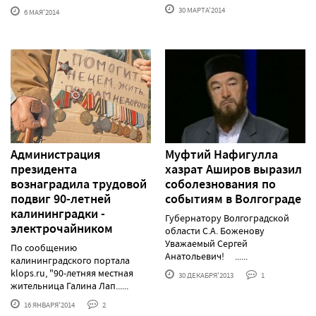
30 МАРТА'2014
6 МАЯ'2014
Администрация
Муфтий Нафигулла
президента
хазрат Аширов выразил
вознаградила трудовой
соболезнования по
подвиг 90-летней
событиям в Волгограде
калининградки -
Губернатору Волгоградской
электрочайником
области С.А. Боженову
Уважаемый Сергей
По сообщению
Анатольевич! ......
калининградского портала
klops.ru, "90-летняя местная
30 ДЕКАБРЯ'2013
1
жительница Галина Лап......
16 ЯНВАРЯ'2014
2