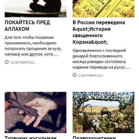
ПОКАЙТЕСЬ ПРЕД
В России переведена
АЛЛАХОМ
&quot;История
священного
Для того чтобы покаяние
Корана&quot;
принималось, необходимо
попросить прощения за хулу,
Одновременно с последней
наговор или другое, кото......
декадой благословенного
месяца рамадан состоялось
22 ОКТЯБРЯ'2011
издание перевода на русск......
2 СЕНТЯБРЯ'2011
Турецких мусульман
Правозащитники