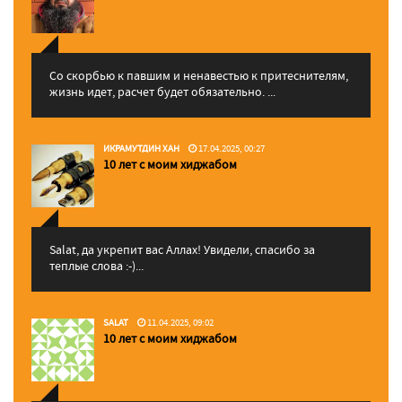
Со скорбью к павшим и ненавестью к притеснителям,
жизнь идет, расчет будет обязательно. ...
ИКРАМУТДИН ХАН
17.04.2025, 00:27
10 лет с моим хиджабом
Salat, да укрепит вас Аллаx! Увидели, спасибо за
теплые слова :-)...
SALAT
11.04.2025, 09:02
10 лет с моим хиджабом