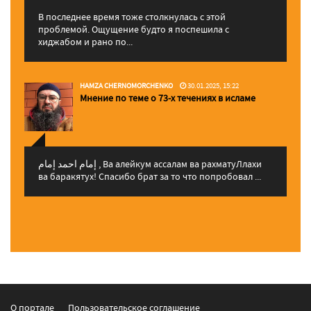
В последнее время тоже столкнулась с этой
проблемой. Ощущение будто я поспешила с
хиджабом и рано по...
HAMZA CHERNOMORCHENKO
30.01.2025, 15:22
Мнение по теме о 73-х течениях в исламе
إمام احمد إمام , Ва алейкум ассалам ва рахматуЛлахи
ва баракятух! Спасибо брат за то что попробовал ...
О портале
Пользовательское соглашение