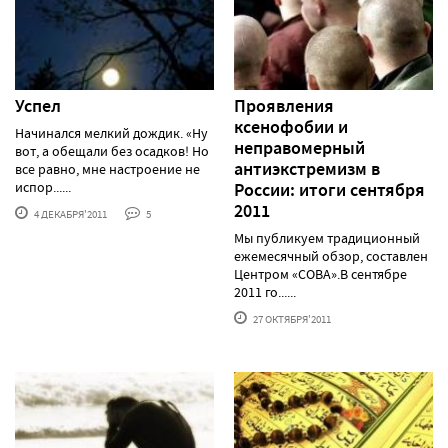
Успел
Проявления
ксенофобии и
Начинался мелкий дождик. «Ну
неправомерный
вот, а обещали без осадков! Но
антиэкстремизм в
все равно, мне настроение не
испор......
России: итоги сентября
2011
4 ДЕКАБРЯ'2011
5
Мы публикуем традиционный
ежемесячный обзор, составлен
Центром «СОВА».В сентябре
2011 го......
27 ОКТЯБРЯ'2011