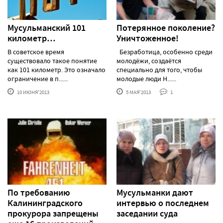
Мусульманский 101
Потерянное поколение?
километр…
Уничтоженное!
В советское время
Безработица, особенно среди
существовало такое понятие
молодёжи, создаётся
как 101 километр. Это означало
специально для того, чтобы
ограничение в п......
молодые люди Н......
10 ИЮНЯ'2013
5 МАЯ'2013
1
По требованию
Мусульманки дают
Калининградского
интервью о последнем
прокурора запрещены
заседании суда