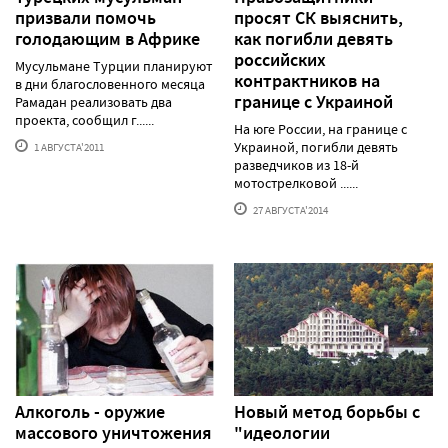
призвали помочь
просят СК выяснить,
голодающим в Африке
как погибли девять
российских
Мусульмане Турции планируют
контрактников на
в дни благословенного месяца
границе с Украиной
Рамадан реализовать два
проекта, сообщил г......
На юге России, на границе с
Украиной, погибли девять
1 АВГУСТА'2011
разведчиков из 18-й
мотострелковой ......
27 АВГУСТА'2014
Алкоголь - оружие
Новый метод борьбы с
массового уничтожения
"идеологии