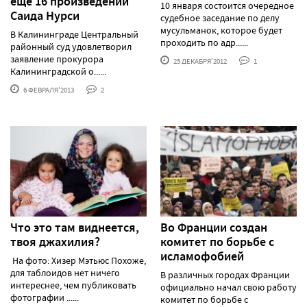
еще 16 произведений
10 января состоится очередное
Саида Нурси
судебное заседание по делу
мусульманок, которое будет
В Калининграде Центральный
проходить по адр......
районный суд удовлетворил
заявление прокурора
25 ДЕКАБРЯ'2012
1
Калининградской о......
6 ФЕВРАЛЯ'2013
2
Что это там виднеется,
Во Франции создан
твоя джахилия?
комитет по борьбе с
исламофобией
На фото: Хизер Мэтьюс Похоже,
для таблоидов нет ничего
В различных городах Франции
интереснее, чем публиковать
официально начал свою работу
фотографии ......
комитет по борьбе с