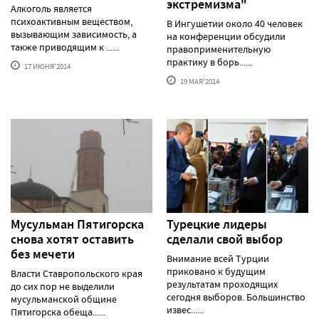
экстремизма"
Алкоголь является
психоактивным веществом,
В Ингушетии около 40 человек
вызывающим зависимость, а
на конференции обсудили
также приводящим к ......
правоприменительную
практику в борь......
17 ИЮНЯ'2014
19 МАЯ'2014
Мусульман Пятигорска
Турецкие лидеры
снова хотят оставить
сделали свой выбор
без мечети
Внимание всей Турции
приковано к будущим
Власти Ставропольского края
результатам проходящих
до сих пор не выделили
сегодня выборов. Большинство
мусульманской общине
извес......
Пятигорска обеща......