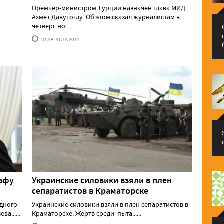
Премьер-министром Турции назначен глава МИД
Ахмет Давутоглу. Об этом сказал журналистам в
четверг но......
22 АВГУСТА'2014
тафу
Украинские силовики взяли в плен
сепаратистов в Краматорске
одного
Украинские силовики взяли в плен сепаратистов в
а......
Краматорске. Жертв среди пыта......