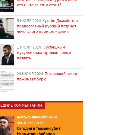
кто и что за этим стоит?
5 ИЮЛЯ'2024
Хусейн Джамбетов -
православный русский патриот
чеченского происхождения
1 ИЮЛЯ'2024
К успешным
мусульманам: прошло время
петлять
24 ИЮНЯ'2024
Посеявший ветер
пожинает бурю
ЕДНИЕ КОММЕНТАРИИ
HAMZA CHERNOMORCHENKO
03.06.2026, 23:29
Сегодня в Тюмени убит
Исомитдин Акбаров