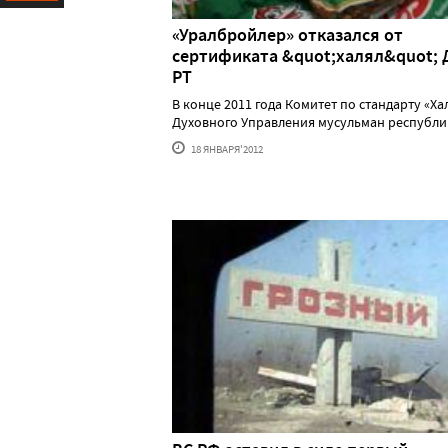
Ресурс
«Уралбройлер» отказался от
сертификата &quot;халял&quot;
РТ
В конце 2011 года Комитет по стандарту «Ха
Духовного Управления мусульман республик..
18 ЯНВАРЯ'2012