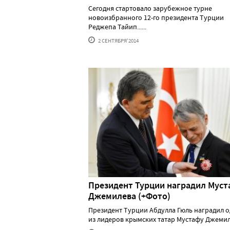
Сегодня стартовало зарубежное турне
новоизбранного 12-го президента Турции
Реджепа Тайип......
2 СЕНТЯБРЯ'2014
Президент Турции наградил Мус
Джемилева (+Фото)
Президент Турции Абдулла Гюль наградил 
из лидеров крымских татар Мустафу Джемилев