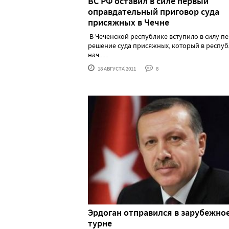
ВС РФ оставил в силе первый
оправдательный приговор суда
присяжных в Чечне
В Чеченской республике вступило в силу п
решение суда присяжных, который в респу
нач......
18 АВГУСТА'2011
8
Эрдоган отправился в зарубежно
турне