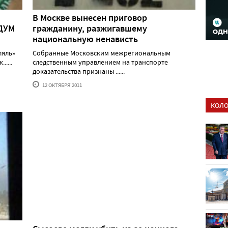
В Москве вынесен приговор
 ДУМ
гражданину, разжигавшему
национальную ненависть
ляль»
Собранные Московским межрегиональным
....
следственным управлением на транспорте
доказательства признаны ......
12 ОКТЯБРЯ'2011
КОЛО