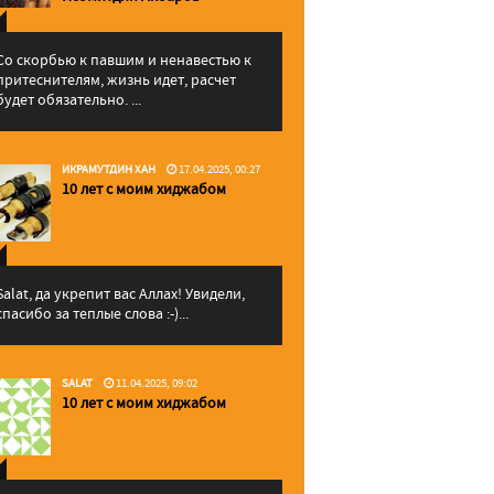
Со скорбью к павшим и ненавестью к
притеснителям, жизнь идет, расчет
будет обязательно. ...
ИКРАМУТДИН ХАН
17.04.2025, 00:27
10 лет с моим хиджабом
Salat, да укрепит вас Аллаx! Увидели,
спасибо за теплые слова :-)...
SALAT
11.04.2025, 09:02
10 лет с моим хиджабом