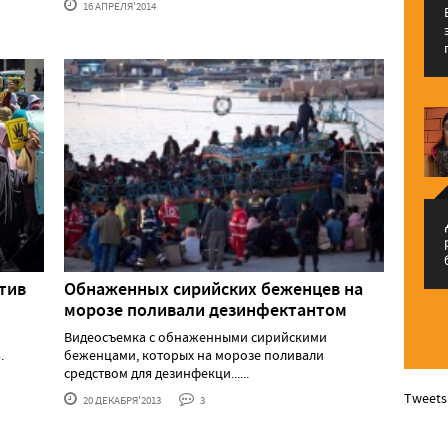
16 АПРЕЛЯ'2014
م
тив
Обнаженных сирийских беженцев на
морозе поливали дезинфектантом
Видеосъемка с обнаженными сирийскими
.
беженцами, которых на морозе поливали
средством для дезинфекци......
Tweets
20 ДЕКАБРЯ'2013
3