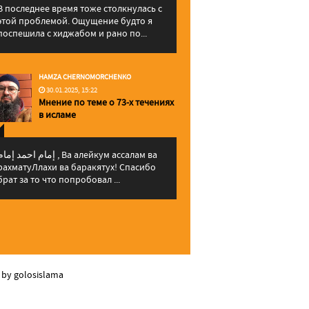
В последнее время тоже столкнулась с
этой проблемой. Ощущение будто я
поспешила с хиджабом и рано по...
HAMZA CHERNOMORCHENKO
30.01.2025, 15:22
Мнение по теме о 73-х течениях
в исламе
إمام احمد إما , Ва алейкум ассалам ва
рахматуЛлахи ва баракятух! Спасибо
брат за то что попробовал ...
 by golosislama