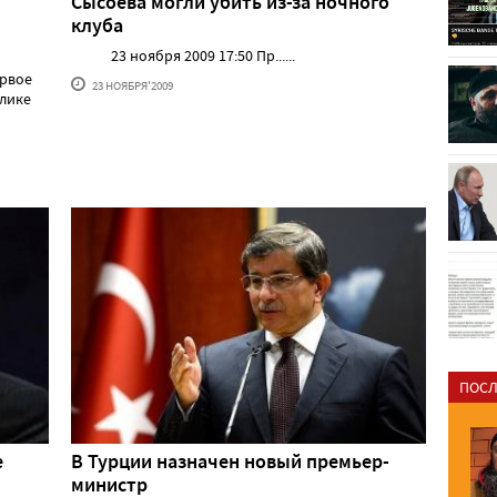
Сысоева могли убить из-за ночного
клуба
23 ноября 2009 17:50 Пр......
ервое
23 НОЯБРЯ'2009
блике
ПОСЛ
е
В Турции назначен новый премьер-
министр