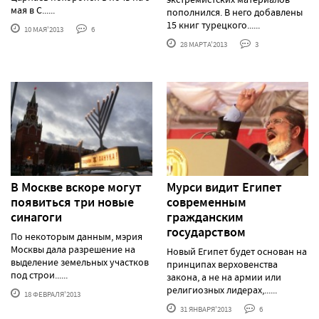
мая в С......
пополнился. В него добавлены
15 книг турецкого......
10 МАЯ'2013
6
28 МАРТА'2013
3
В Москве вскоре могут
Мурси видит Египет
появиться три новые
современным
синагоги
гражданским
государством
По некоторым данным, мэрия
Москвы дала разрешение на
Новый Египет будет основан на
выделение земельных участков
принципах верховенства
под строи......
закона, а не на армии или
религиозных лидерах,......
18 ФЕВРАЛЯ'2013
31 ЯНВАРЯ'2013
6