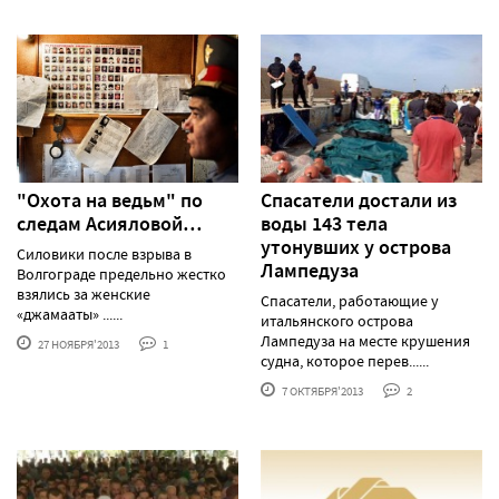
"Охота на ведьм" по
Спасатели достали из
следам Асияловой…
воды 143 тела
утонувших у острова
Силовики после взрыва в
Лампедуза
Волгограде предельно жестко
взялись за женские
Спасатели, работающие у
«джамааты» ......
итальянского острова
Лампедуза на месте крушения
27 НОЯБРЯ'2013
1
судна, которое перев......
7 ОКТЯБРЯ'2013
2