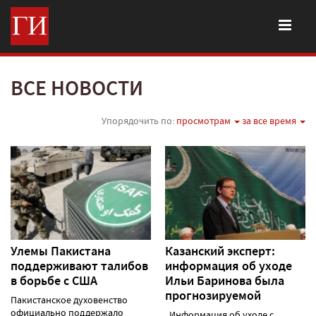
ВСЕ НОВОСТИ
Упорядочить по:
просмотрам
за все время
Улемы Пакистана
Казанский эксперт:
поддерживают талибов
информация об уходе
в борьбе с США
Ильи Баринова была
прогнозируемой
Пакистанское духовенство
официально поддержало
Информация об уходе с