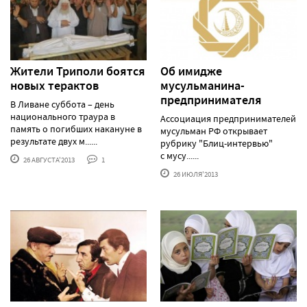
Жители Триполи боятся
Об имидже
новых терактов
мусульманина-
предпринимателя
В Ливане суббота – день
национального траура в
Ассоциация предпринимателей
память о погибших накануне в
мусульман РФ открывает
результате двух м......
рубрику "Блиц-интервью"
с мусу......
26 АВГУСТА'2013
1
26 ИЮЛЯ'2013