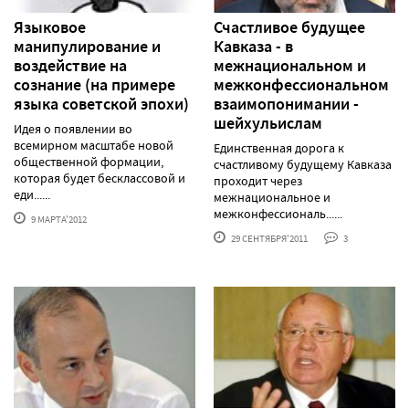
Языковое
Счастливое будущее
манипулирование и
Кавказа - в
воздействие на
межнациональном и
сознание (на примере
межконфессиональном
языка советской эпохи)
взаимопонимании -
шейхульислам
Идея о появлении во
всемирном масштабе новой
Единственная дорога к
общественной формации,
счастливому будущему Кавказа
которая будет бесклассовой и
проходит через
еди......
межнациональное и
межконфессиональ......
9 МАРТА'2012
29 СЕНТЯБРЯ'2011
3