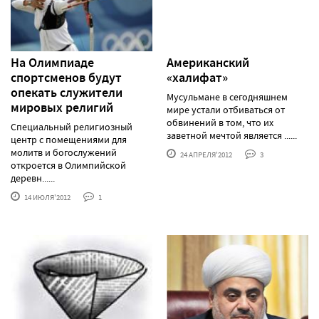
На Олимпиаде
Американский
спортсменов будут
«халифат»
опекать служители
Мусульмане в сегодняшнем
мировых религий
мире устали отбиваться от
обвинений в том, что их
Специальный религиозный
заветной мечтой является ......
центр с помещениями для
молитв и богослужений
24 АПРЕЛЯ'2012
3
откроется в Олимпийской
деревн......
14 ИЮЛЯ'2012
1