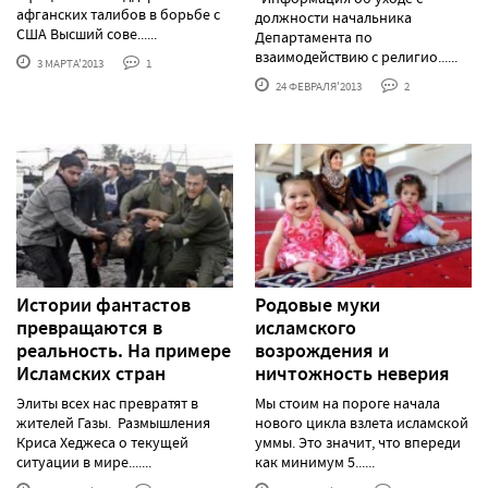
афганских талибов в борьбе с
должности начальника
США Высший сове......
Департамента по
взаимодействию с религио......
3 МАРТА'2013
1
24 ФЕВРАЛЯ'2013
2
Истории фантастов
Родовые муки
превращаются в
исламского
реальность. На примере
возрождения и
Исламских стран
ничтожность неверия
Элиты всех нас превратят в
Мы стоим на пороге начала
жителей Газы. Размышления
нового цикла взлета исламской
Криса Хеджеса о текущей
уммы. Это значит, что впереди
ситуации в мире.......
как минимум 5......