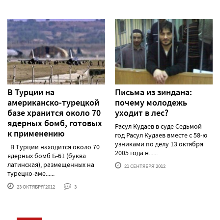
В Турции на
Письма из зиндана:
американско-турецкой
почему молодежь
базе хранится около 70
уходит в лес?
ядерных бомб, готовых
Расул Кудаев в суде Седьмой
к применению
год Расул Кудаев вместе с 58-ю
узниками по делу 13 октября
В Турции находится около 70
2005 года н......
ядерных бомб Б-61 (буква
латинская), размещенных на
21 СЕНТЯБРЯ'2012
турецко-аме......
23 ОКТЯБРЯ'2012
3