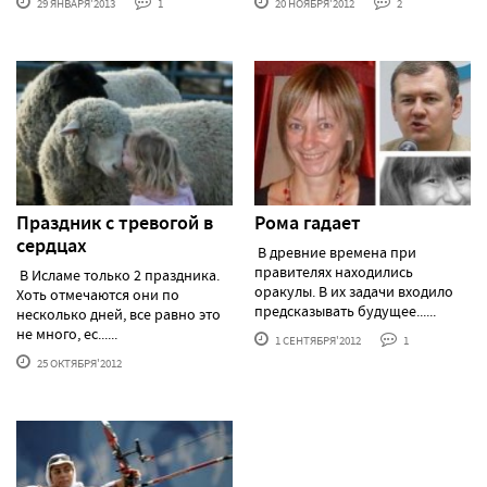
29 ЯНВАРЯ'2013
1
20 НОЯБРЯ'2012
2
Праздник с тревогой в
Рома гадает
сердцах
В древние времена при
правителях находились
В Исламе только 2 праздника.
оракулы. В их задачи входило
Хоть отмечаются они по
предсказывать будущее......
несколько дней, все равно это
не много, ес......
1 СЕНТЯБРЯ'2012
1
25 ОКТЯБРЯ'2012