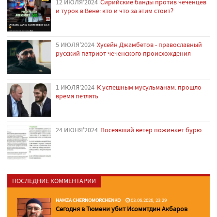
12 ИЮЛЯ'2024
Сирийские банды против чеченцев
и турок в Вене: кто и что за этим стоит?
5 ИЮЛЯ'2024
Хусейн Джамбетов - православный
русский патриот чеченского происхождения
1 ИЮЛЯ'2024
К успешным мусульманам: прошло
время петлять
24 ИЮНЯ'2024
Посеявший ветер пожинает бурю
ПОСЛЕДНИЕ КОММЕНТАРИИ
HAMZA CHERNOMORCHENKO
03.06.2026, 23:29
Сегодня в Тюмени убит Исомитдин Акбаров