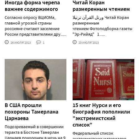
Иногда форма черепа
Читай Коран
важнее содержимого
размеренным чтением
Согласно опросу ВЦИОМа,
ورتل القرآن ترتيلا Читай Коран
главной угрозой страны
размеренным
россияне считают заселение
чтением Фотоподборка газеты
России представителями дру......
"Эр-Рийяд" 1......
26 ИЮЛЯ'2013
1
20 ИЮЛЯ'2013
В США прошли
15 книг Нурси и его
похороны Тамерлана
биография пополнили
Царнаева
"экстремистский
список"
Подозреваемый в совершении
теракта в Бостоне Тамерлан
Федеральный список
Царнаев похоронен в ночь на 9
экстремистских материалов