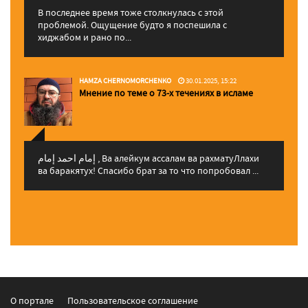
В последнее время тоже столкнулась с этой
проблемой. Ощущение будто я поспешила с
хиджабом и рано по...
HAMZA CHERNOMORCHENKO
30.01.2025, 15:22
Мнение по теме о 73-х течениях в исламе
إمام احمد إمام , Ва алейкум ассалам ва рахматуЛлахи
ва баракятух! Спасибо брат за то что попробовал ...
О портале
Пользовательское соглашение