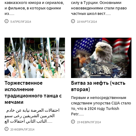
кавказского юмора и сериалов,
силу в Турции. Основными
и фильмов, в которых одними
нововведениями стали право
из......
частных школ вест......
5 АПРЕЛЯ'2014
18 МАРТА'2014
Торжественное
Битва за нефть (часть
исполнение
вторая)
традиционного танца с
Первым и непосредственным
мечами
следствием упорства США стало
то, что в 1924 году Turkish
احتفالات العرضة نيابة عن خادم
Petr......
الحرمين الشريفين رعى سمو
النائب الثاني احتفالات الع......
19 ФЕВРАЛЯ'2014
20 ФЕВРАЛЯ'2014