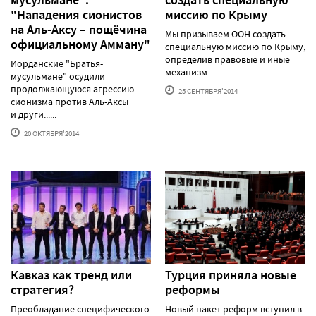
"Нападения сионистов
миссию по Крыму
на Аль-Аксу – пощёчина
Мы призываем ООН создать
официальному Амману"
специальную миссию по Крыму,
определив правовые и иные
Иорданские "Братья-
механизм......
мусульмане" осудили
продолжающуюся агрессию
25 СЕНТЯБРЯ'2014
сионизма против Аль-Аксы
и други......
20 ОКТЯБРЯ'2014
Кавказ как тренд или
Турция приняла новые
стратегия?
реформы
Преобладание специфического
Новый пакет реформ вступил в