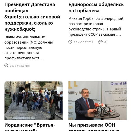
Президент Дагестана
Единороссы обиделись
пообещал
на Горбачева
&quot;столько силовой
Михаил Горбачев в очередной
поддержки, сколько
раз раскритиковал
нужно&quot;
руководство страны. Первый
президент СССР высказал ......
Главы муниципальных
образований (МО) должны
25 ИЮЛЯ'2011
8
нести персональную
ответственность за
профилактику экст......
2 АВГУСТА'2011
Иорданские "Братья-
Мы призываем ООН
мусульмане":
создать специальную