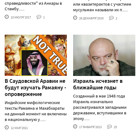
справедливости" из Анкары в
или квазитерактов с участием
Стамбу......
мусульман называли их п......
10 ИЮЛЯ'2017
1
26 ДЕКАБРЯ'2019
2
В Саудовской Аравии не
Израиль исчезнет в
будут изучать Рамаяну -
ближайшие годы
опровержение
Созданный в мае 1948 года
Израиль изначально
Индийские мифологические
рассматривался западными
тексты Рамаяна и Махабхараты
державами, вступившими в
на данный момент не включены
эпоху......
в национальную у......
17 ЯНВАРЯ'2013
25
12 МАЯ'2021