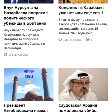
Внук Нурсултана
Конфликт в Карабахе:
Назарбаева попросил
уже нет или еще есть?
политического
Визит в Шушу президента
убежища в Британии
Азербайджана Ильхама Алиева,
состоявшийся сегодня, 15
Внук первого президента
января 2020 года, был......
Казахстана Нурсултана
Назарбаева попросил
15 ЯНВАРЯ'2021
1
политического убежища в
Великобри......
13 ФЕВРАЛЯ'2020
Президент
Саудовская Аравия
Азербайджана назвал
помиловала убийц