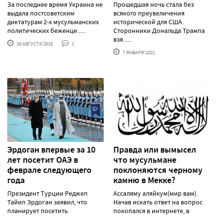
За последнее время Украина не
Прошедшая ночь стала без
выдала постсоветским
всякого преувеличения
диктатурам 2-х мусульманских
исторической для США.
политических беженце......
Сторонники Дональда Трампа
взя......
26 АВГУСТА'2016
1
7 ЯНВАРЯ'2021
Эрдоган впервые за 10
Правда или вымысел
лет посетит ОАЭ в
что мусульмане
феврале следующего
поклоняются черному
года
камню в Мекке?
Президент Турции Реджеп
Ассаляму аляйкум(мир вам).
Тайип Эрдоган заявил, что
Начав искать ответ на вопрос
планирует посетить
покопался в интернете, в