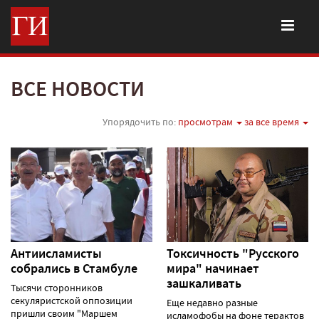
ВСЕ НОВОСТИ
Упорядочить по:
просмотрам
за все время
Антиисламисты
Токсичность "Русского
собрались в Стамбуле
мира" начинает
зашкаливать
Тысячи сторонников
секуляристской оппозиции
Еще недавно разные
пришли своим "Маршем
исламофобы на фоне терактов