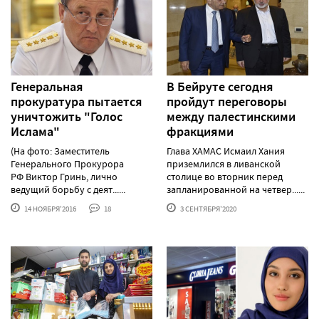
Генеральная
В Бейруте сегодня
прокуратура пытается
пройдут переговоры
уничтожить "Голос
между палестинскими
Ислама"
фракциями
(На фото: Заместитель
Глава ХАМАС Исмаил Хания
Генерального Прокурора
приземлился в ливанской
РФ Виктор Гринь, лично
столице во вторник перед
ведущий борьбу с деят......
запланированной на четвер......
14 НОЯБРЯ'2016
18
3 СЕНТЯБРЯ'2020