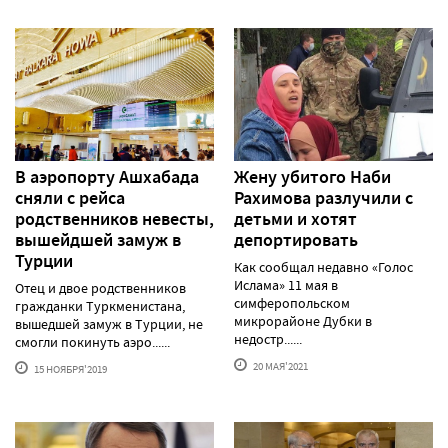
В аэропорту Ашхабада
Жену убитого Наби
сняли с рейса
Рахимова разлучили с
родственников невесты,
детьми и хотят
вышейдшей замуж в
депортировать
Турции
Как сообщал недавно «Голос
Ислама» 11 мая в
Отец и двое родственников
симферопольском
гражданки Туркменистана,
микрорайоне Дубки в
вышедшей замуж в Турции, не
недостр......
смогли покинуть аэро......
20 МАЯ'2021
15 НОЯБРЯ'2019