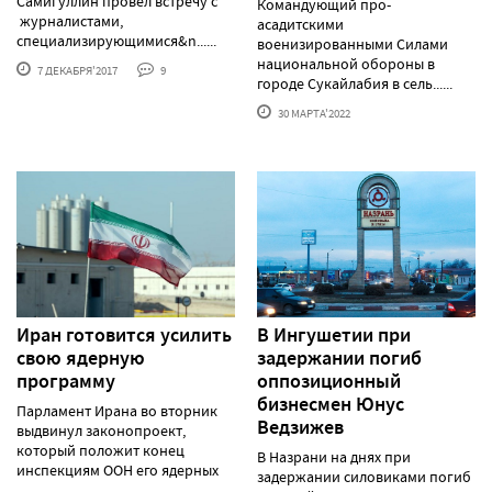
Самигуллин провел встречу с
Командующий про-
журналистами,
асадитскими
специализирующимися&n......
военизированными Силами
национальной обороны в
7 ДЕКАБРЯ'2017
9
городе Сукайлабия в сель......
30 МАРТА'2022
Иран готовится усилить
В Ингушетии при
свою ядерную
задержании погиб
программу
оппозиционный
бизнесмен Юнус
Парламент Ирана во вторник
Ведзижев
выдвинул законопроект,
который положит конец
В Назрани на днях при
инспекциям ООН его ядерных
задержании силовиками погиб
......