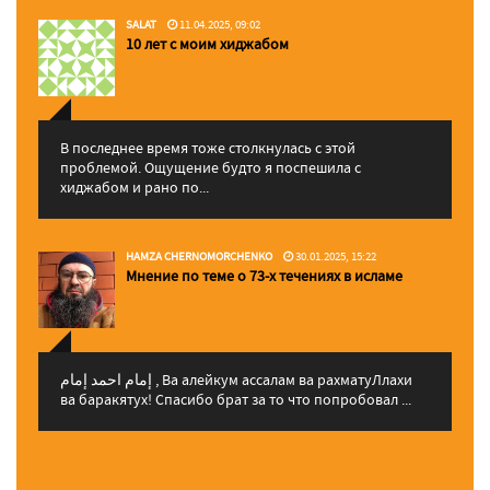
SALAT
11.04.2025, 09:02
10 лет с моим хиджабом
В последнее время тоже столкнулась с этой
проблемой. Ощущение будто я поспешила с
хиджабом и рано по...
HAMZA CHERNOMORCHENKO
30.01.2025, 15:22
Мнение по теме о 73-х течениях в исламе
إمام احمد إمام , Ва алейкум ассалам ва рахматуЛлахи
ва баракятух! Спасибо брат за то что попробовал ...