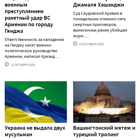
военным
Джамаля Хашакджи
преступлением
Суд Саудовской Аравии в
ракетный удар ВС
понедельник отменил пять
Армении по городу
смертных приговоров,
Гянджа
вынесенных ранее убийцам
журн......
Ответственность за нападение
8 СЕНТЯБРЯ'2020
на Гянджу несет военно-
политическое руководство
Армении, написал презид......
11 ОКТЯБРЯ'2020
Украина не выдала двух
Вашингтонский мятеж и
мусульман
турецкий тролинг