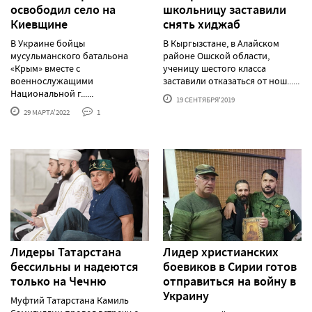
освободил село на
школьницу заставили
Киевщине
снять хиджаб
В Украине бойцы
В Кыргызстане, в Алайском
мусульманского батальона
районе Ошской области,
«Крым» вместе с
ученицу шестого класса
военнослужащими
заставили отказаться от нош......
Национальной г......
19 СЕНТЯБРЯ'2019
29 МАРТА'2022
1
Лидеры Татарстана
Лидер христианских
бессильны и надеются
боевиков в Сирии готов
только на Чечню
отправиться на войну в
Украину
Муфтий Татарстана Камиль