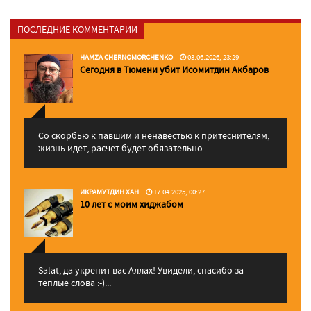
ПОСЛЕДНИЕ КОММЕНТАРИИ
HAMZA CHERNOMORCHENKO
03.06.2026, 23:29
Сегодня в Тюмени убит Исомитдин Акбаров
Со скорбью к павшим и ненавестью к притеснителям,
жизнь идет, расчет будет обязательно. ...
ИКРАМУТДИН ХАН
17.04.2025, 00:27
10 лет с моим хиджабом
Salat, да укрепит вас Аллаx! Увидели, спасибо за
теплые слова :-)...