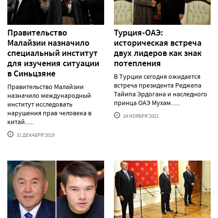
Правительство
Турция-ОАЭ:
Малайзии назначило
историческая встреча
специальный институт
двух лидеров как знак
для изучения ситуации
потепления
в Синьцзяне
В Турции сегодня ожидается
встреча президента Реджепа
Правительство Малайзии
Тайипа Эрдогана и наследного
назначило международный
принца ОАЭ Мухам......
институт исследовать
нарушения прав человека в
24 НОЯБРЯ'2021
китай......
31 ДЕКАБРЯ'2019