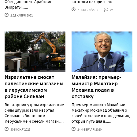
Объединенные Арабские
котором находил час......
Эмираты ......
7 НОЯБРЯ'2012
26
2 ДЕКАБРЯ'2021
Израильтяне сносят
Малайзия: премьер-
палестинские магазины
министр Махатхир
в иерусалимском
Мохамад подал в
районе Сильван
отставку
Во вторник утром израильские
Премьер-министр Малайзии
силы штурмовали квартал
Махатхир Мохамад объявил о
Сильван в Восточном
своей отставке в понедельник,
Иерусалиме и снесли магази......
открыв путь для в......
30 ИЮНЯ'2021
24 ФЕВРАЛЯ'2020