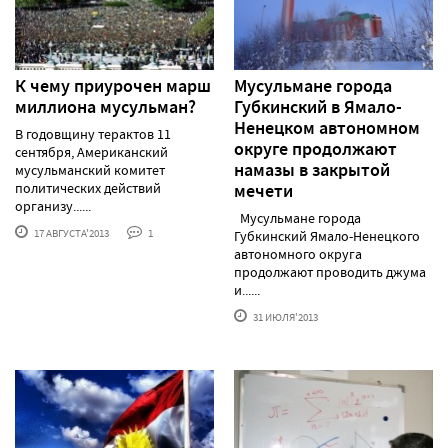
К чему приурочен марш
Мусульмане города
миллиона мусульман?
Губкинский в Ямало-
Ненецком автономном
В годовщину терактов 11
округе продолжают
сентября, Американский
намазы в закрытой
мусульманский комитет
политических действий
мечети
организу......
Мусульмане города
17 АВГУСТА'2013
1
Губкинский Ямало-Ненецкого
автономного округа
продолжают проводить джума
и......
31 ИЮЛЯ'2013