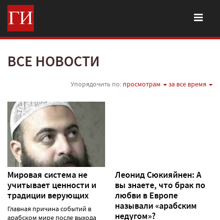
ВСЕ НОВОСТИ
Упорядочить по:
просмотрам
за все время
Мировая система не
Леонид Сюкияйнен: А
учитывает ценности и
вы знаете, что брак по
традиции верующих
любви в Европе
называли «арабским
Главная причина событий в
недугом»?
арабском мире после выхода