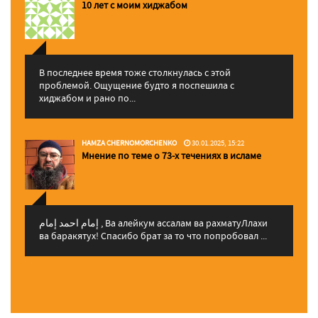
10 лет с моим хиджабом
В последнее время тоже столкнулась с этой
проблемой. Ощущение будто я поспешила с
хиджабом и рано по...
HAMZA CHERNOMORCHENKO
30.01.2025, 15:22
Мнение по теме о 73-х течениях в исламе
إمام احمد إمام , Ва алейкум ассалам ва рахматуЛлахи
ва баракятух! Спасибо брат за то что попробовал ...