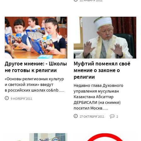
12 ЯНВАРЯ'2012
Другое мнение: - Школы
Муфтий поменял своё
не готовы к религии
мнение о законе о
религии
«Основы религиозных культур
и светской этики» введут
Недавно глава Духовного
в российских школах со&nb......
управления мусульман
Казахстана Абсаттар
9 НОЯБРЯ'2011
ДЕРБИСАЛИ (на снимке)
посетил Москв......
27 ОКТЯБРЯ'2011
2