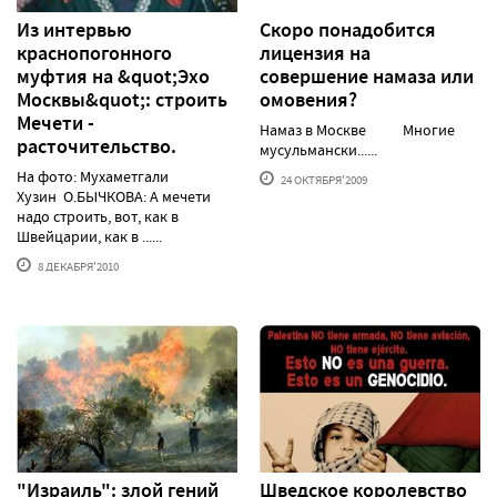
Из интервью
Скоро понадобится
краснопогонного
лицензия на
муфтия на &quot;Эхо
совершение намаза или
Москвы&quot;: строить
омовения?
Мечети -
Намаз в Москве Многие
расточительство.
мусульмански......
На фото: Мухаметгали
24 ОКТЯБРЯ'2009
Хузин О.БЫЧКОВА: А мечети
надо строить, вот, как в
Швейцарии, как в ......
8 ДЕКАБРЯ'2010
"Израиль": злой гений
Шведское королевство