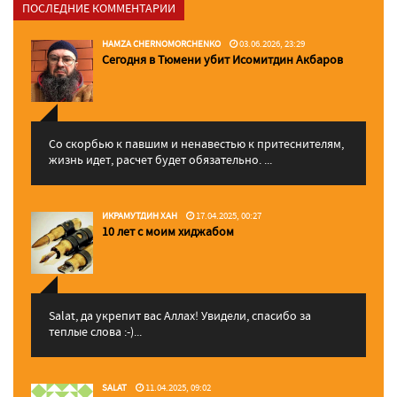
ПОСЛЕДНИЕ КОММЕНТАРИИ
HAMZA CHERNOMORCHENKO
03.06.2026, 23:29
Сегодня в Тюмени убит Исомитдин Акбаров
Со скорбью к павшим и ненавестью к притеснителям,
жизнь идет, расчет будет обязательно. ...
ИКРАМУТДИН ХАН
17.04.2025, 00:27
10 лет с моим хиджабом
Salat, да укрепит вас Аллаx! Увидели, спасибо за
теплые слова :-)...
SALAT
11.04.2025, 09:02