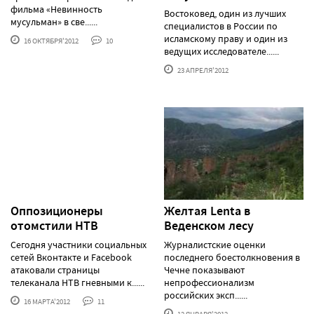
фильма «Невинность
Востоковед, один из лучших
мусульман» в све......
специалистов в России по
исламскому праву и один из
16 ОКТЯБРЯ'2012
10
ведущих исследователе......
23 АПРЕЛЯ'2012
Оппозиционеры
Желтая Lenta в
отомстили НТВ
Веденском лесу
Сегодня участники социальных
Журналистские оценки
сетей Вконтакте и Facebook
последнего боестолкновения в
атаковали страницы
Чечне показывают
телеканала НТВ гневными к......
непрофессионализм
российских эксп......
16 МАРТА'2012
11