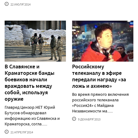
22 ИЮЛЯ'2014
В Славянске и
Российскому
Краматорске банды
телеканалу в эфире
боевиков начали
передали награду «за
враждовать между
ложь и ахинею»
собой, используя
Во время прямого включения
оружие
российского телеканала
«Россия24» с Майдана
Главред Цензор.НЕТ Юрий
Независимости ма......
Бутусов обнародовал
информацию из Славянска и
9 ДЕКАБРЯ'2013
Краматорска, согла......
21 АПРЕЛЯ'2014