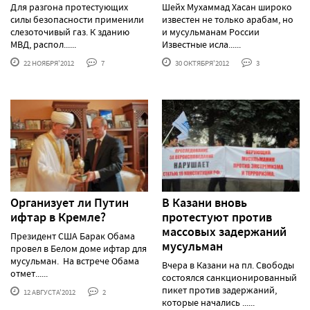
Для разгона протестующих
Шейх Мухаммад Хасан широко
силы безопасности применили
известен не только арабам, но
слезоточивый газ. К зданию
и мусульманам России
МВД, распол......
Известные исла......
22 НОЯБРЯ'2012
7
30 ОКТЯБРЯ'2012
3
Организует ли Путин
В Казани вновь
ифтар в Кремле?
протестуют против
массовых задержаний
Президент США Барак Обама
мусульман
провел в Белом доме ифтар для
мусульман. На встрече Обама
Вчера в Казани на пл. Свободы
отмет......
состоялся санкционированный
пикет против задержаний,
12 АВГУСТА'2012
2
которые начались ......