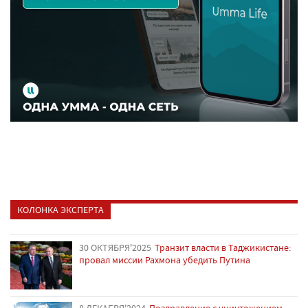
КОЛОНКА ЭКСПЕРТА
30 ОКТЯБРЯ'2025
Транзит власти в Таджикистане:
провал миссии Рахмона убедить Путина
8 ДЕКАБРЯ'2024
Поздравление с уничтожением