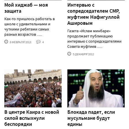
Мой хиджаб — моя
Интервью с
защита
сопредседателем СМР,
муфтием Нафигуллой
Как-то пришлось работать в
Ашировым
школе с удивительными и
чуткими ребятами самых
Газета «Ислам минбаре»
разных возрастов ......
продолжает публикацию
интервью с сопредседателями
8 ФЕВРАЛЯ'2013
4
Совета муфтиев ......
5 ДЕКАБРЯ'2012
В центре Каира с новой
Блокада падет, если
силой вспыхнули
мусульмане будут
беспорядки
едины