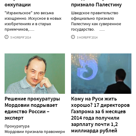
оккупации
признало Палестину
"Израильское" зло весьма
Шведское правительство
изощренно. Искусное в новых
официально признало
изобретениях и в старых
Палестину как суверенное
приемчиков,......
государство. ......
5 НОЯБРЯ'2014
3 НОЯБРЯ'2014
Решение прокуратуры
Кому на Руси жить
Мордовии подрывает
хорошо? 17 директоров
единство России –
Газпрома за 6 месяцев
эксперт
2014 года получили
зарплату почти 1,2
Прокуратура
миллиарда рублей
Мордовии признала правомерным