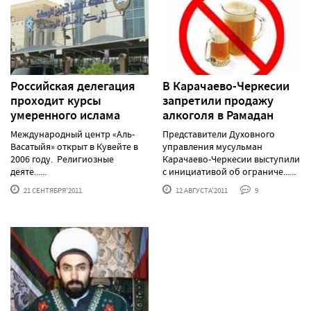
Российская делегация
В Карачаево-Черкесии
проходит курсы
запретили продажу
умеренного ислама
алкоголя в Рамадан
Международный центр «Аль-
Представители Духовного
Васатыйя» открыт в Кувейте в
управления мусульман
2006 году. Религиозные
Карачаево-Черкесии выступили
деяте......
с инициативой об ограниче......
21 СЕНТЯБРЯ'2011
12 АВГУСТА'2011
9