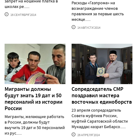
запрет на ношение платка в
Расходы «Газпрома» на
школах ре......
вознаграждение членов
правления за первые шесть
16 СЕНТЯБРЯ'2014
месяце......
14 АВГУСТА'2014
Мигранты должны
Сопредседатель СМР
будут знать 19 дат и 50
поздравил мастера
персоналий из истории
восточных единоборств
России
23 апреля сопредседатель
Совета муфтиев России,
Мигранты, желающие работать
муфтий Саратовской области
в России, должны будут
Мукаддас-хазрат Бибарсо......
выучить 19 дат и 50 персоналий
из рус......
26 АПРЕЛЯ'2014