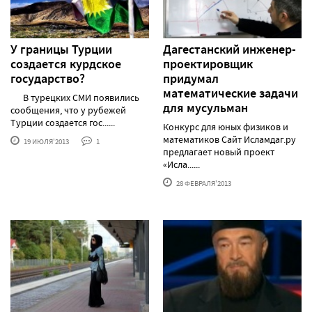
У границы Турции
Дагестанский инженер-
создается курдское
проектировщик
государство?
придумал
математические задачи
В турецких СМИ появились
для мусульман
сообщения, что у рубежей
Турции создается гос......
Конкурс для юных физиков и
математиков Сайт Исламдаг.ру
19 ИЮЛЯ'2013
1
предлагает новый проект
«Исла......
28 ФЕВРАЛЯ'2013