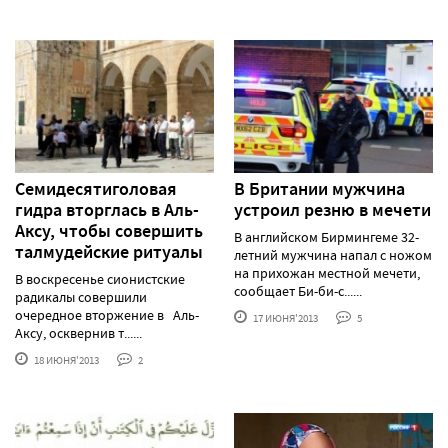
Семидесятиголовая
В Британии мужчина
гидра вторглась в Аль-
устроил резню в мечети
Аксу, чтобы совершить
В английском Бирмингеме 32-
талмудейские ритуалы
летний мужчина напал с ножом
на прихожан местной мечети,
В воскресенье сионистские
сообщает Би-би-с......
радикалы совершили
очередное вторжение в Аль-
17 ИЮНЯ'2013
5
Аксу, осквернив т......
18 ИЮНЯ'2013
2