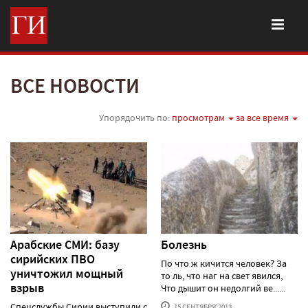
ВСЕ НОВОСТИ
Упорядочить по:
просмотрам
за все время
Арабские СМИ: базу
Болезнь
сирийских ПВО
По что ж кичится человек? За
уничтожил мощный
то ль, что наг на свет явился,
взрыв
Что дышит он недолгий ве......
Спецслужбы Сирии выступили с
15 СЕНТЯБРЯ'2013