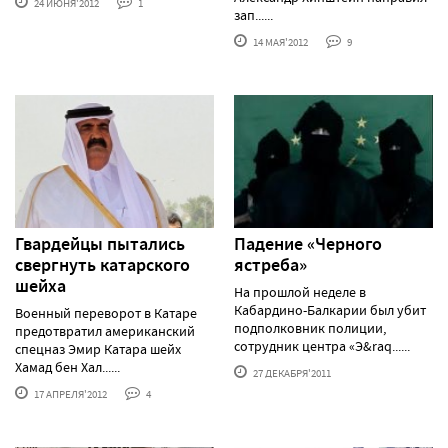
24 ИЮНЯ'2012
1
зап......
14 МАЯ'2012
9
Гвардейцы пытались
Падение «Черного
свергнуть катарского
ястреба»
шейха
На прошлой неделе в
Кабардино-Балкарии был убит
Военный переворот в Катаре
подполковник полиции,
предотвратил американский
сотрудник центра «Э&raq......
спецназ Эмир Катара шейх
Хамад бен Хал......
27 ДЕКАБРЯ'2011
17 АПРЕЛЯ'2012
4