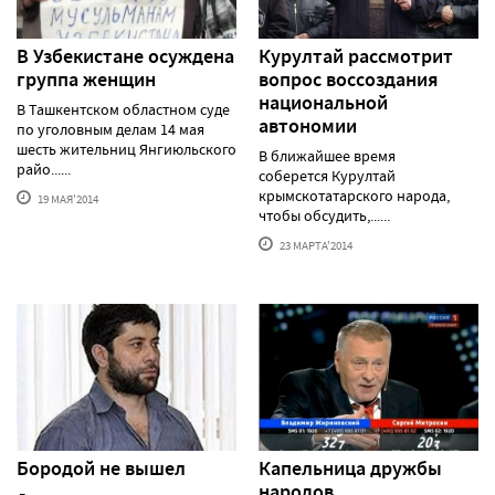
В Узбекистане осуждена
Курултай рассмотрит
группа женщин
вопрос воссоздания
национальной
В Ташкентском областном суде
автономии
по уголовным делам 14 мая
шесть жительниц Янгиюльского
В ближайшее время
райо......
соберется Курултай
крымскотатарского народа,
19 МАЯ'2014
чтобы обсудить,......
23 МАРТА'2014
Бородой не вышел
Капельница дружбы
народов