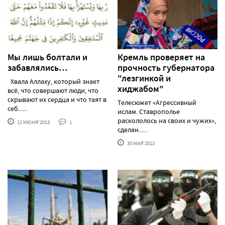
Мы лишь болтали и
Кремль проверяет на
забавлялись…
прочность губернатора
"лезгинкой и
Хвала Аллаху, который знает
хиджабом"
всё, что совершают люди, что
скрывают их сердца и что таят в
Телесюжет «Агрессивный
себ......
ислам. Ставрополье
раскололось на своих и чужих»,
11 ИЮНЯ'2013
1
сделан......
30 МАЯ'2013