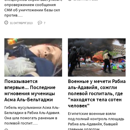
опровержением сообщения
СМИ об уничтожении базы сил
против......
31 ОКТЯБРЯ'2013
7
Показывается
Военные у мечети Рабиа
впервые... Последние
аль-Адавийя, сожгли
мгновения мученицы
полевой госпиталь, где
Асма Аль-Бельтаджи
"находятся тела сотен
человек"
Гибель мусульманки Асма Аль-
Бельтаджи в Рабиа Аль-Адавия.
Египетские военные взяли
Она шла помогать раненым в
под полный контроль площадь
полевой госпит......
Рабиа аль-Адавийя, бывшей
главным оплотом......