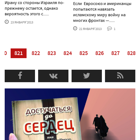
Ирану со стороны Израиля по-
Если Евросоюз и американцы
прежнему остается, однако
попытаются навязать
вероятность этого с......
исламскому миру войну на
многих фронтах —......
23 ЯНВАРЯ'2013
21 ЯНВАРЯ'2013
1
820
821
822
823
824
825
826
827
828