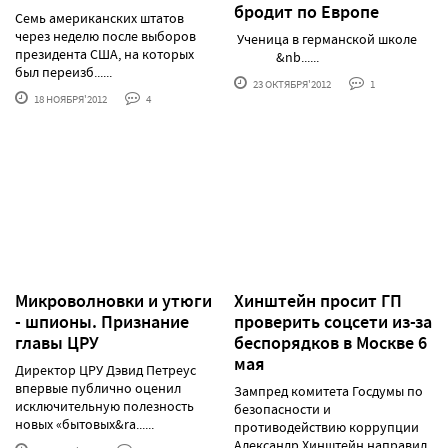
бродит по Европе
Семь американских штатов
через неделю после выборов
Ученица в германской школе
президента США, на которых
&nb......
был переизб......
23 ОКТЯБРЯ'2012
1
18 НОЯБРЯ'2012
4
Микроволновки и утюги
Хинштейн просит ГП
- шпионы. Признание
проверить cоцсети из-за
главы ЦРУ
беспорядков в Москве 6
мая
Директор ЦРУ Дэвид Петреус
впервые публично оценил
Зампред комитета Госдумы по
исключительную полезность
безопасности и
новых «бытовых&ra......
противодействию коррупции
Александр Хинштейн направил