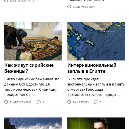
14 СЕНТЯБРЯ'2013
15 АВГУСТА'2013
Как живут сирийские
Интернациональный
беженцы?
заплыв в Египте
Число сирийских беженцев, по
В Египте пройдет
данным ООН, достигло 1,6
экстремальный заплыв в память
миллиона человек. Сирийцы,
о жертвах Геноцида
покидая «небе......
крымскотатарского народа ......
11 АВГУСТА'2013
1
14 МАЯ'2013
5