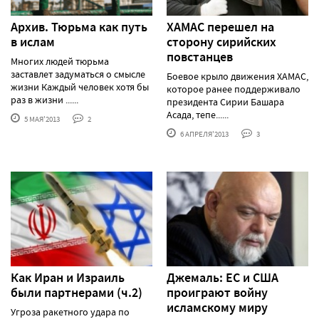
Архив. Тюрьма как путь
ХАМАС перешел на
в ислам
сторону сирийских
повстанцев
Многих людей тюрьма
заставлет задуматься о смысле
Боевое крыло движения ХАМАС,
жизни Каждый человек хотя бы
которое ранее поддерживало
раз в жизни ......
президента Сирии Башара
Асада, тепе......
5 МАЯ'2013
2
6 АПРЕЛЯ'2013
3
Как Иран и Израиль
Джемаль: ЕС и США
были партнерами (ч.2)
проиграют войну
исламскому миру
Угроза ракетного удара по