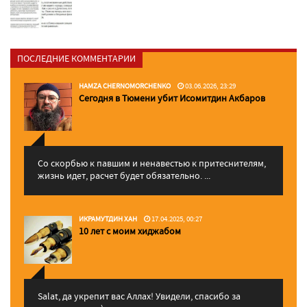
ПОСЛЕДНИЕ КОММЕНТАРИИ
HAMZA CHERNOMORCHENKO
03.06.2026, 23:29
Сегодня в Тюмени убит Исомитдин Акбаров
Со скорбью к павшим и ненавестью к притеснителям,
жизнь идет, расчет будет обязательно. ...
ИКРАМУТДИН ХАН
17.04.2025, 00:27
10 лет с моим хиджабом
Salat, да укрепит вас Аллаx! Увидели, спасибо за