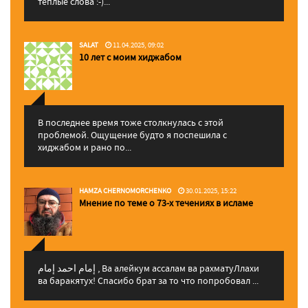
теплые слова :-)...
SALAT
11.04.2025, 09:02
10 лет с моим хиджабом
В последнее время тоже столкнулась с этой
проблемой. Ощущение будто я поспешила с
хиджабом и рано по...
HAMZA CHERNOMORCHENKO
30.01.2025, 15:22
Мнение по теме о 73-х течениях в исламе
إمام احمد إمام , Ва алейкум ассалам ва рахматуЛлахи
ва баракятух! Спасибо брат за то что попробовал ...