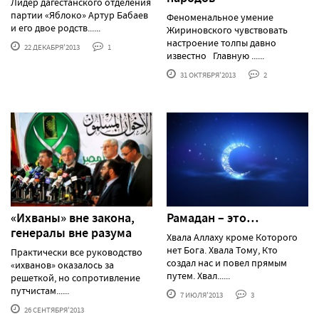
Лидер дагестанского отделения
партии «Яблоко» Артур Бабаев
Феноменальное умение
и его двое родств......
Жириновского чувствовать
настроение толпы давно
22 ДЕКАБРЯ'2013
1
известно Главную ......
31 ОКТЯБРЯ'2013
2
«Ихваны» вне закона,
Рамадан – это…
генералы вне разума
Хвала Аллаху кроме Которого
нет Бога. Хвала Тому, Кто
Практически все руководство
создал нас и повел прямым
«ихванов» оказалось за
путем. Хвал......
решеткой, но сопротивление
путчистам......
7 ИЮЛЯ'2013
3
26 СЕНТЯБРЯ'2013