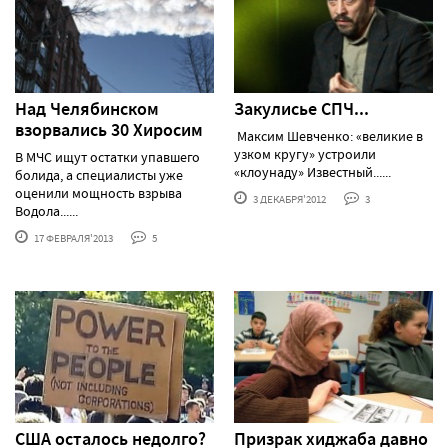
Над Челябинском
Закулисье СПЧ...
взорвались 30 Хиросим
Максим Шевченко: «великие в
узком кругу» устроили
В МЧС ищут остатки упавшего
«клоунаду» Известный......
болида, а специалисты уже
оценили мощность взрыва
3 ДЕКАБРЯ'2012
3
Водола......
17 ФЕВРАЛЯ'2013
5
США осталось недолго?
Призрак хиджаба давно