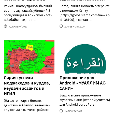
Рамиль Шамсутдинов, бывший
Сегодняшняя новость о теракте
военнослужащий, убивший 8
в немецком Ханау
сослуживцев в воинской части
(https://golosislama.com/news.php
в Забайкалье, при......
id=38100), к сожал......
7 ДЕКАБРЯ'2020
20 ФЕВРАЛЯ'2020
Сирия: успехи
Приложение для
моджахедов и курдов,
Android «МУАЛЛИМ АС-
неудачи асадитов и
САНИ»
ИГИЛ
Вышло в свет приложение
Муаллим Сани (Второй учитель)
(На фото - карта боевых
для Android устройств.
действий в Алеппо, зелеными
кружками отмечены районы
2 АВГУСТА'2017