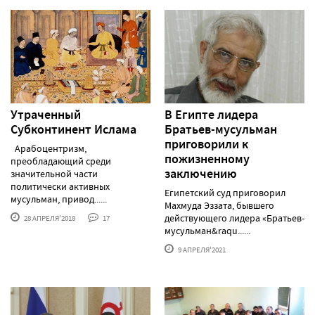
Утраченный
В Египте лидера
Субконтинент Ислама
Братьев-мусульман
приговорили к
Арабоцентризм,
пожизненному
преобладающий среди
заключению
значительной части
политически активных
Египетский суд приговорил
мусульман, привод......
Махмуда Эззата, бывшего
действующего лидера «Братьев-
28 АПРЕЛЯ'2018
17
мусульман&raqu......
9 АПРЕЛЯ'2021