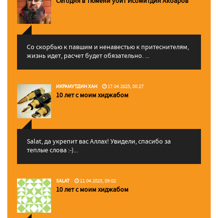
Сегодня в Тюмени убит Исомитдин Акбаров
Со скорбью к павшим и ненавестью к притеснителям,
жизнь идет, расчет будет обязательно. ...
ИКРАМУТДИН ХАН
17.04.2025, 00:27
10 лет с моим хиджабом
Salat, да укрепит вас Аллаx! Увидели, спасибо за
теплые слова :-)...
SALAT
11.04.2025, 09:02
10 лет с моим хиджабом