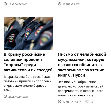
18 АВГУСТА'2020
18 ЯНВАРЯ'2022
В Крыму российские
Письмо от челябинской
силовики проводят
мусульманки, которую
"опросы" среди
пытаются обвинить в
активистов и их соседей
экстремизме за чтение
книг С. Нурси
Вчера, 23 декабря, российские
силовики пришли с «опросом»
Это письмо - обращение
о крымском имаме Сервере
девушки, которая из-за своей
Теми......
доверчивости и неопытности
попала в сложную ситу......
24 ДЕКАБРЯ'2020
27 АПРЕЛЯ'2012
19