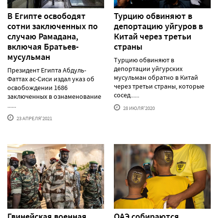
В Египте освободят
Турцию обвиняют в
сотни заключенных по
депортацию уйгуров в
случаю Рамадана,
Китай через третьи
включая Братьев-
страны
мусульман
Турцию обвиняют в
депортации уйгурских
Президент Египта Абдуль-
мусульман обратно в Китай
Фаттах ас-Сиси издал указ об
через третьи страны, которые
освобождении 1686
сосед......
заключенных в ознаменование
......
28 ИЮЛЯ'2020
23 АПРЕЛЯ'2021
Гвинейская военная
ОАЭ собираются