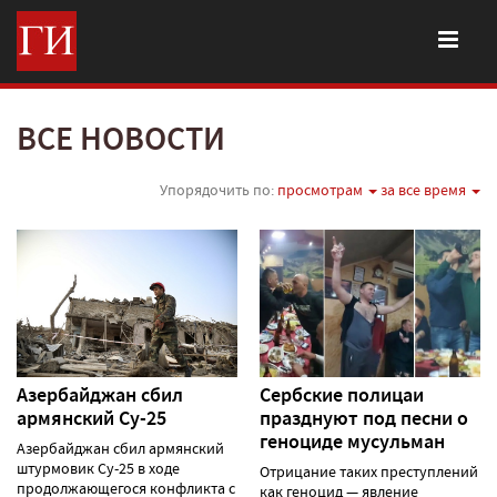
ВСЕ НОВОСТИ
Упорядочить по:
просмотрам
за все время
Азербайджан сбил
Сербские полицаи
армянский Су-25
празднуют под песни о
геноциде мусульман
Азербайджан сбил армянский
штурмовик Су-25 в ходе
Отрицание таких преступлений
продолжающегося конфликта с
как геноцид — явление