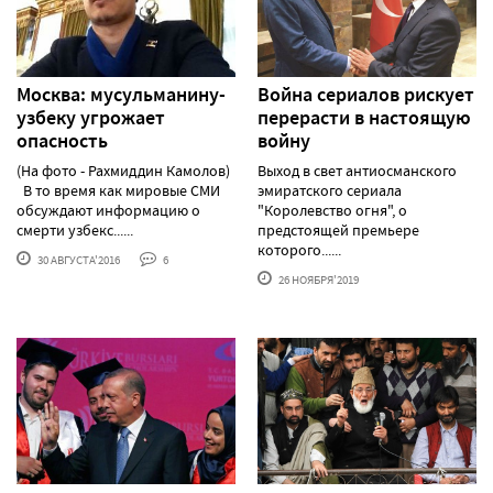
Москва: мусульманину-
Война сериалов рискует
узбеку угрожает
перерасти в настоящую
опасность
войну
(На фото - Рахмиддин Камолов)
Выход в свет антиосманского
В то время как мировые СМИ
эмиратского сериала
обсуждают информацию о
"Королевство огня", о
смерти узбекс......
предстоящей премьере
которого......
30 АВГУСТА'2016
6
26 НОЯБРЯ'2019