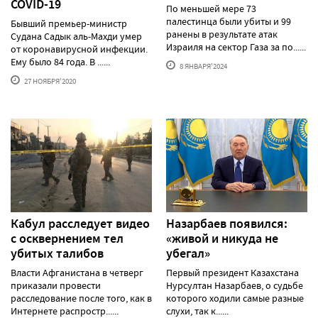
COVID-19
По меньшей мере 73
палестинца были убиты и 99
Бывший премьер-министр
ранены в результате атак
Судана Садык аль-Махди умер
Израиля на сектор Газа за по......
от коронавирусной инфекции.
Ему было 84 года. В ......
8 ЯНВАРЯ'2024
27 НОЯБРЯ'2020
Кабул расследует видео
Назарбаев появился:
с осквернением тел
«живой и никуда не
убитых талибов
убегал»
Власти Афганистана в четверг
Первый президент Казахстана
приказали провести
Нурсултан Назарбаев, о судьбе
расследование после того, как в
которого ходили самые разные
Интернете распростр......
слухи, так к......