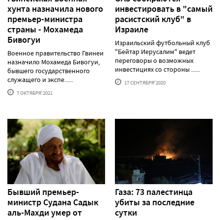
хунта назначила нового
инвестировать в "самый
премьер-министра
расистский клуб" в
страны - Мохамеда
Израиле
Бивогуи
Израильский футбольный клуб
"Бейтар Иерусалим" ведет
Военное правительство Гвинеи
переговоры о возможных
назначило Мохамеда Бивогуи,
инвестициях со стороны ......
бывшего государственного
служащего и экспе......
17 СЕНТЯБРЯ'2020
7 ОКТЯБРЯ'2021
Бывший премьер-
Газа: 73 палестинца
министр Судана Садык
убиты за последние
аль-Махди умер от
сутки