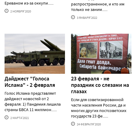
Ереваном из-за оккупи......
распространенное, и кто им
только не заним......
2 НОЯБРЯ'2020
3 ЯНВАРЯ'2022
Дайджест "Голоса
23 февраля - не
Ислама" - 2 февраля
праздник со слезами на
глазах
Голос Ислама представляет
дайджест новостей от 2
Если для советизированной
февраля: 1) Пандемия лишила
части населения России, да и
страны БВСА 11 миллион......
многих других постсоветских
государств 23 фе......
2 МАРТА'2021
24 ФЕВРАЛЯ'2020