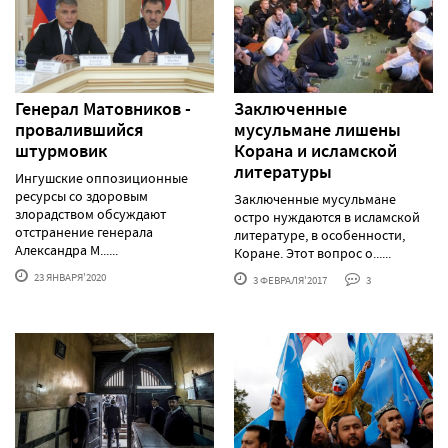
Генерал Матовников -
Заключенные
провалившийся
мусульмане лишены
штурмовик
Корана и исламской
литературы
Ингушские оппозиционные
ресурсы со здоровым
Заключенные мусульмане
злорадством обсуждают
остро нуждаются в исламской
отстранение генерала
литературе, в особенности,
Александра М......
Коране. Этот вопрос о......
23 ЯНВАРЯ'2020
3 ФЕВРАЛЯ'2017
3