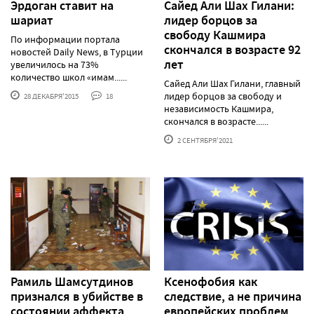
Эрдоган ставит на
Сайед Али Шах Гилани:
шариат
лидер борцов за
свободу Кашмира
По информации портала
скончался в возрасте 92
новостей Daily News, в Турции
лет
увеличилось на 73%
количество школ «имам......
Сайед Али Шах Гилани, главный
лидер борцов за свободу и
28 ДЕКАБРЯ'2015
18
независимость Кашмира,
скончался в возрасте......
2 СЕНТЯБРЯ'2021
Рамиль Шамсутдинов
Ксенофобия как
признался в убийстве в
следствие, а не причина
состоянии аффекта
европейских проблем