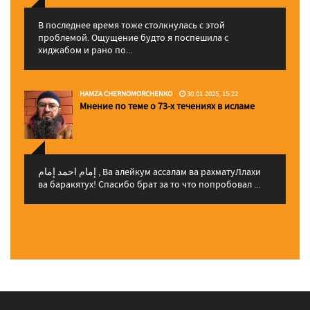
В последнее время тоже столкнулась с этой
проблемой. Ощущение будто я поспешила с
хиджабом и рано по...
HAMZA CHERNOMORCHENKO
30.01.2025, 15:22
Мнение по теме о 73-х течениях в исламе
إمام احمد إمام , Ва алейкум ассалам ва рахматуЛлахи
ва баракятух! Спасибо брат за то что попробовал ...