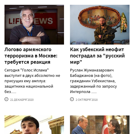
Логово армянского
Как узбекский неофит
терроризма в Москве:
пострадал за "русский
требуется реакция
мир"
Сегодня "Голос Ислама"
Руслан Жуманазарович
выступит в двух абсолютно не
Бабаджанов (на фото),
присущих ему амплуа:
гражданин Узбекистана,
защитника национальной
задержанный по запросу
без......
Интерпола ......
21 ДЕКАБРЯ'2020
2 ОКТЯБРЯ'2018