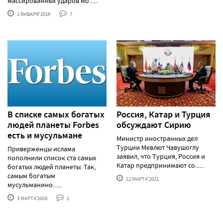
массированных ударов мо......
1 ЯНВАРЯ'2016
7
В списке самых богатых
Россия, Катар и Турция
людей планеты Forbes
обсуждают Сирию
есть и мусульмане
Министр иностранных дел
Турции Мевлют Чавушоглу
Приверженцы ислама
заявил, что Турция, Россия и
пополнили список ста самых
Катар предпринимают со......
богатых людей планеты. Так,
самым богатым
12 МАРТА'2021
мусульманино......
3 МАРТА'2016
2