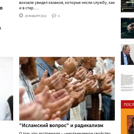
вокзале увидел казаков, которые несли службу, как
о
и в стар......
29 ЯНВАРЯ'2013
4
д
ПОСЛ
"Исламский вопрос" и радикализм
О том, что экстремизм – «неотъемлемое свойство