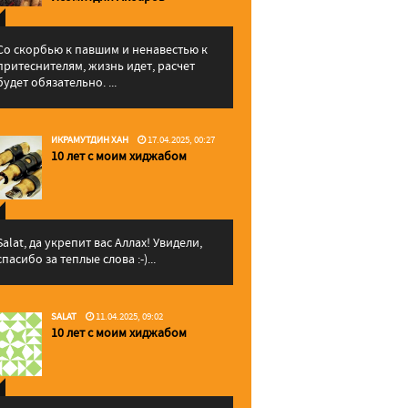
Со скорбью к павшим и ненавестью к
притеснителям, жизнь идет, расчет
будет обязательно. ...
ИКРАМУТДИН ХАН
17.04.2025, 00:27
10 лет с моим хиджабом
Salat, да укрепит вас Аллаx! Увидели,
спасибо за теплые слова :-)...
SALAT
11.04.2025, 09:02
10 лет с моим хиджабом