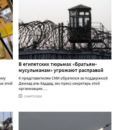
В египетских тюрьмах «Братьям-
мусульманам» угрожают расправой
ому
К представителям СМИ обратился за поддержкой
ых этой
Джихад аль-Хаддад, экс-пресс-секретарь этой
организации......
2 МАРТА'2016