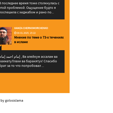
В последнее время тоже столкнулась с
этой проблемой. Ощущение будто я
поспешила с хиджабом и рано по...
HAMZA CHERNOMORCHENKO
30.01.2025, 15:22
Мнение по теме о 73-х течениях
в исламе
إمام احمد إما , Ва алейкум ассалам ва
рахматуЛлахи ва баракятух! Спасибо
брат за то что попробовал ...
 by golosislama