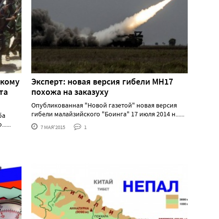
скому
Эксперт: новая версия гибели МН17
та
похожа на заказуху
Опубликованная "Новой газетой" новая версия
гибели малайзийского "Боинга" 17 июля 2014 н......
ба
....
7 МАЯ'2015
1