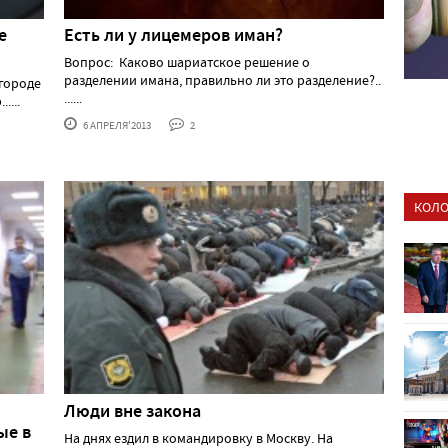
е
Есть ли у лицемеров иман?
Вопрос: Каково шариатское решение о
разделении имана, правильно ли это разделение?..
городе
......
....
6 АПРЕЛЯ'2013
2
КОЛО
Люди вне закона
ые в
На днях ездил в командировку в Москву. На