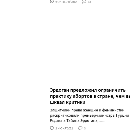
6 ОКТЯБРЯ'2012
13
Эрдоган предложил ограничить
практику абортов в стране, чем 
шквал критики
Защитники права женщин и феминистки
раскритиковали премьер-министра Турции
Реджепа Тайипа Эрдогана, ......
2 ИЮНЯ'2012
3