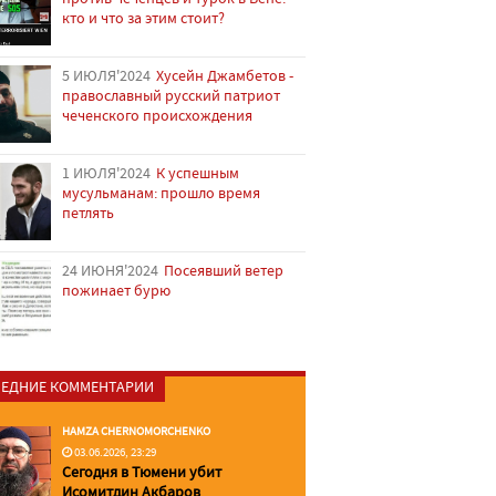
кто и что за этим стоит?
5 ИЮЛЯ'2024
Хусейн Джамбетов -
православный русский патриот
чеченского происхождения
1 ИЮЛЯ'2024
К успешным
мусульманам: прошло время
петлять
24 ИЮНЯ'2024
Посеявший ветер
пожинает бурю
ЕДНИЕ КОММЕНТАРИИ
HAMZA CHERNOMORCHENKO
03.06.2026, 23:29
Сегодня в Тюмени убит
Исомитдин Акбаров