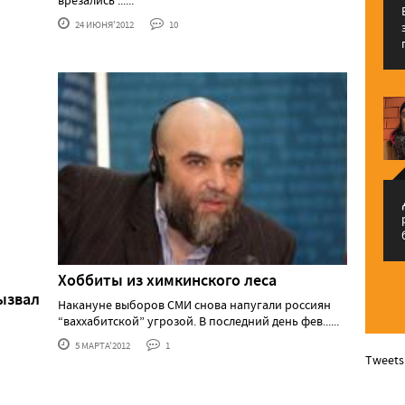
врезались ......
24 ИЮНЯ'2012
10
م
Хоббиты из химкинского леса
вызвал
Накануне выборов СМИ снова напугали россиян
“ваххабитской” угрозой. В последний день фев......
5 МАРТА'2012
1
Tweets