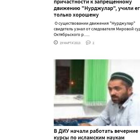
причастности к запрещенному
движению "Нурджулар", учили ег
только хорошему
О существовании движения "Нурджулар"
свидетель узнал от следователя Мировой су
Октябрьского р......
19 МАРТА'2013
2
В ДИУ начали работать вечерние
курсы по исламским наукам