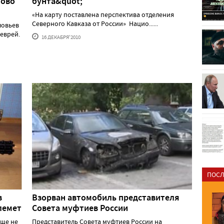
ново
бунта&quot;
«На карту поставлена перспектива отделения
Северного Кавказа от России» Нацио......
ловьев
 еврей.
16 ДЕКАБРЯ'2010
ПОСЛ
в
Взорван автомобиль представителя
лемет
Совета муфтиев России
еще не
Представитель Совета муфтиев России на