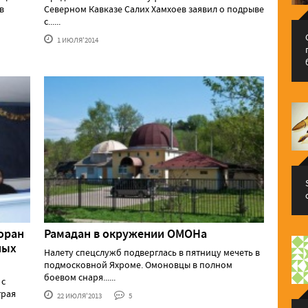
в
Северном Кавказе Салих Хамхоев заявил о подрыве
с......
1 ИЮЛЯ'2014
оран
Рамадан в окружении ОМОНа
ных
Налету спецслужб подверглась в пятницу мечеть в
подмосковной Яхроме. Омоновцы в полном
боевом снаря......
 с
трая
22 ИЮЛЯ'2013
5