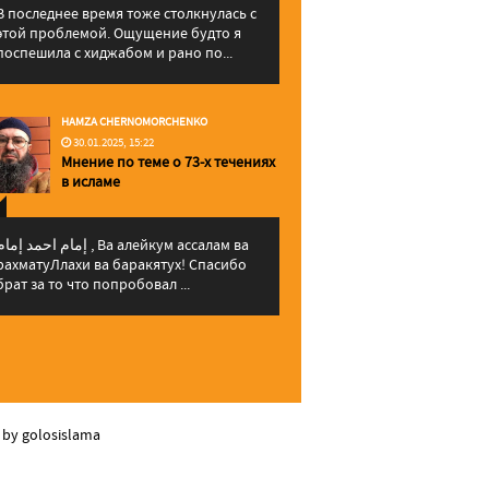
В последнее время тоже столкнулась с
этой проблемой. Ощущение будто я
поспешила с хиджабом и рано по...
HAMZA CHERNOMORCHENKO
30.01.2025, 15:22
Мнение по теме о 73-х течениях
в исламе
إمام احمد إما , Ва алейкум ассалам ва
рахматуЛлахи ва баракятух! Спасибо
брат за то что попробовал ...
 by golosislama