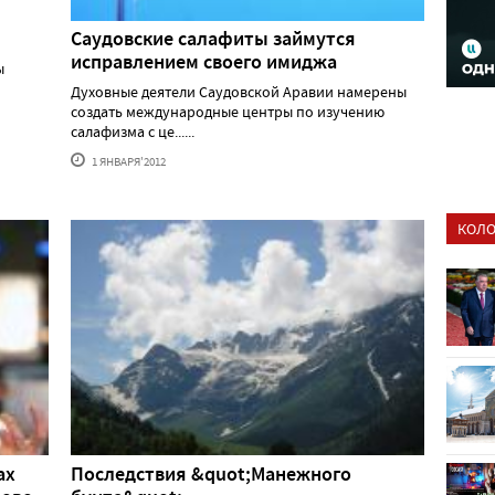
Саудовские салафиты займутся
исправлением своего имиджа
ы
Духовные деятели Саудовской Аравии намерены
создать международные центры по изучению
салафизма с це......
1 ЯНВАРЯ'2012
КОЛО
ах
Последствия &quot;Манежного