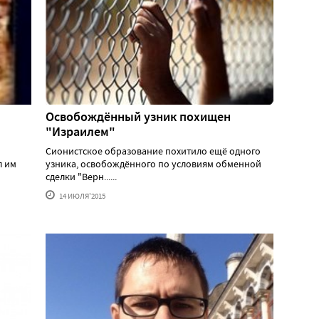
Освобождённый узник похищен
"Израилем"
Сионистское образование похитило ещё одного
л им
узника, освобождённого по условиям обменной
сделки "Верн......
14 ИЮЛЯ'2015