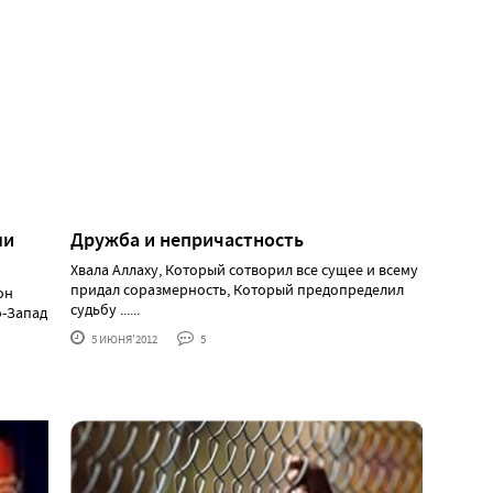
ли
Дружба и непричастность
Хвала Аллаху, Который сотворил все сущее и всему
придал соразмерность, Который предопределил
он
судьбу ......
о-Запад
5 ИЮНЯ'2012
5