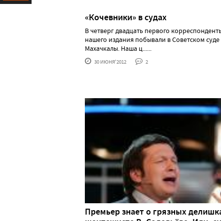
Ресурс
«Кочевники» в судах
В четверг двадцать первого корреспондент
нашего издания побывали в Советском суде
Махачкалы. Наша ц......
30 ИЮНЯ'2012
2
Премьер знает о грязных делишк