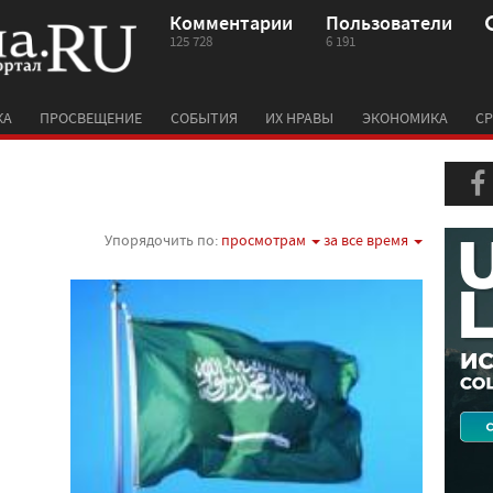
Комментарии
Пользователи
125 728
6 191
КА
ПРОСВЕЩЕНИЕ
СОБЫТИЯ
ИХ НРАВЫ
ЭКОНОМИКА
СР
Упорядочить по:
просмотрам
за все время