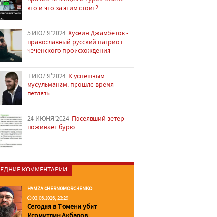
кто и что за этим стоит?
5 ИЮЛЯ'2024
Хусейн Джамбетов -
православный русский патриот
чеченского происхождения
1 ИЮЛЯ'2024
К успешным
мусульманам: прошло время
петлять
24 ИЮНЯ'2024
Посеявший ветер
пожинает бурю
ЕДНИЕ КОММЕНТАРИИ
HAMZA CHERNOMORCHENKO
03.06.2026, 23:29
Сегодня в Тюмени убит
Исомитдин Акбаров