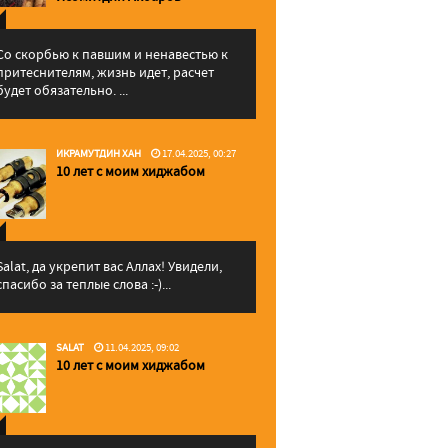
Со скорбью к павшим и ненавестью к
притеснителям, жизнь идет, расчет
будет обязательно. ...
ИКРАМУТДИН ХАН
17.04.2025, 00:27
10 лет с моим хиджабом
Salat, да укрепит вас Аллаx! Увидели,
спасибо за теплые слова :-)...
SALAT
11.04.2025, 09:02
10 лет с моим хиджабом