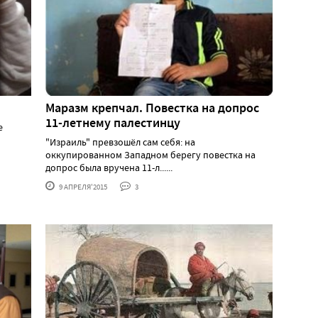
Маразм крепчал. Повестка на допрос
11-летнему палестинцу
е
"Израиль" превзошёл сам себя: на
оккупированном Западном берегу повестка на
допрос была вручена 11-л......
9 АПРЕЛЯ'2015
3