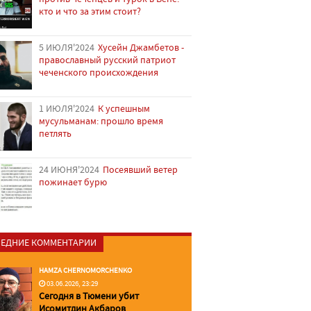
кто и что за этим стоит?
5 ИЮЛЯ'2024
Хусейн Джамбетов -
православный русский патриот
чеченского происхождения
1 ИЮЛЯ'2024
К успешным
мусульманам: прошло время
петлять
24 ИЮНЯ'2024
Посеявший ветер
пожинает бурю
ЕДНИЕ КОММЕНТАРИИ
HAMZA CHERNOMORCHENKO
03.06.2026, 23:29
Сегодня в Тюмени убит
Исомитдин Акбаров