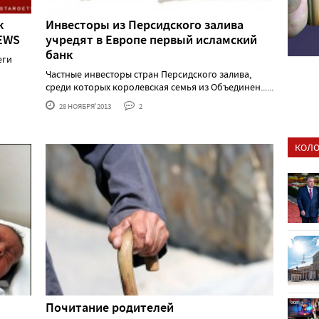
к
Инвесторы из Персидского залива
NEWS
учредят в Европе первый исламский
банк
еги
Частные инвесторы стран Персидского залива,
среди которых королевская семья из Объединен......
28 НОЯБРЯ'2013
2
КОЛО
Почитание родителей