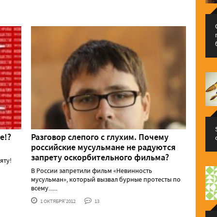
е!?
Разговор слепого с глухим. Почему
российские мусульмане не радуются
запрету оскорбительного фильма?
яту!
В России запретили фильм «Невинность
мусульман», который вызвал бурные протесты по
всему......
1 ОКТЯБРЯ'2012
13