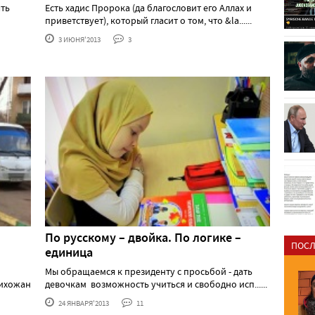
ять
Есть хадис Пророка (да благословит его Аллах и
приветствует), который гласит о том, что &la......
3 ИЮНЯ'2013
3
По русскому – двойка. По логике –
ПОСЛ
единица
Мы обращаемся к президенту с просьбой - дать
рихожан
девочкам возможность учиться и свободно исп......
24 ЯНВАРЯ'2013
11