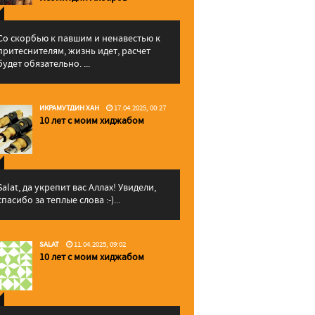
Со скорбью к павшим и ненавестью к
притеснителям, жизнь идет, расчет
будет обязательно. ...
ИКРАМУТДИН ХАН
17.04.2025, 00:27
10 лет с моим хиджабом
Salat, да укрепит вас Аллаx! Увидели,
спасибо за теплые слова :-)...
SALAT
11.04.2025, 09:02
10 лет с моим хиджабом