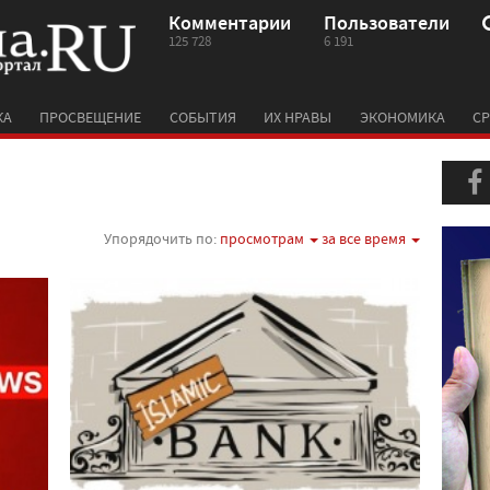
Комментарии
Пользователи
125 728
6 191
КА
ПРОСВЕЩЕНИЕ
СОБЫТИЯ
ИХ НРАВЫ
ЭКОНОМИКА
СР
Упорядочить по:
просмотрам
за все время