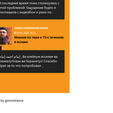
В последнее время тоже столкнулась с
этой проблемой. Ощущение будто я
поспешила с хиджабом и рано по...
HAMZA CHERNOMORCHENKO
30.01.2025, 15:22
Мнение по теме о 73-х течениях
в исламе
إمام احمد إما , Ва алейкум ассалам ва
рахматуЛлахи ва баракятух! Спасибо
брат за то что попробовал ...
 by golosislama