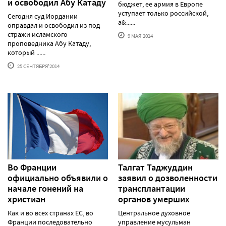
и освободил Абу Катаду
бюджет, ее армия в Европе
уступает только российской,
Сегодня суд Иордании
а&......
оправдал и освободил из под
стражи исламского
9 МАЯ'2014
проповедника Абу Катаду,
который ......
25 СЕНТЯБРЯ'2014
Во Франции
Талгат Таджуддин
официально объявили о
заявил о дозволенности
начале гонений на
трансплантации
христиан
органов умерших
Как и во всех странах ЕС, во
Центральное духовное
Франции последовательно
управление мусульман