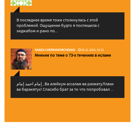
В последнее время тоже столкнулась с этой
проблемой. Ощущение будто я поспешила с
хиджабом и рано по...
HAMZA CHERNOMORCHENKO
30.01.2025, 15:22
Мнение по теме о 73-х течениях в исламе
إمام احمد إمام , Ва алейкум ассалам ва рахматуЛлахи
ва баракятух! Спасибо брат за то что попробовал ...