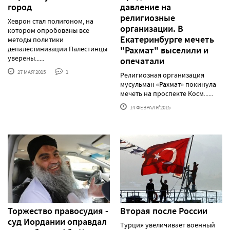
город
давление на
религиозные
Хеврон стал полигоном, на
организации. В
котором опробованы все
Екатеринбурге мечеть
методы политики
депалестинизации Палестинцы
"Рахмат" выселили и
уверены......
опечатали
27 МАЯ'2015
1
Религиозная организация
мусульман «Рахмат» покинула
мечеть на проспекте Косм......
14 ФЕВРАЛЯ'2015
Торжество правосудия -
Вторая после России
суд Иордании оправдал
Турция увеличивает военный