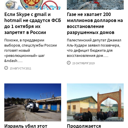
Если Skype с gmail и
Газе не хватает 200
hotmail не сдадутся ФСБ
миллионов долларов на
до 1 октября их
восстановление
запретят в России
разрушенных домов
Похоже, в преддверии
Палестинский депутат Джамал
выборов, спецслужбы России
Аль-Худари заявил позавчера,
готовят новый
что дефицит бюджета для
«революционный» шаг
восстановления дом......
&ndash......
23 ОКТЯБРЯ'2019
15 АВГУСТА'2011
Израиль убил этот
Продолжается