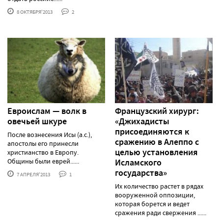
8 ОКТЯБРЯ'2013
2
Евроислам — волк в
Французский хирург:
овечьей шкуре
«Джихадисты
присоединяются к
После вознесения Исы (а.с.),
сражению в Алеппо с
апостолы его принесли
целью установления
христианство в Европу.
Общины были еврей......
Исламского
государства»
7 АПРЕЛЯ'2013
1
Их количество растет в рядах
вооруженной оппозиции,
которая борется и ведет
сражения ради свержения ......