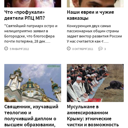
Что «профукали»
Наши евреи и чужие
деятели РПЦ МП?
кавказцы
"Святейший патриарх остро и
Конкуренция двух самых
нелицеприятно заявил в
пассионарных общин страны
Богородске, что блогосфера
задает вектор развития России
почти потеряна, 28 дек......
У нас считается как-т......
5 ЯНВАРЯ'2012
8 ОКТЯБРЯ'2011
3
Священник, изучавший
Мусульмане в
теологию и
аннексированном
получивший диплом о
Крыму: этнические
высшем образовании,
чистки и возможность