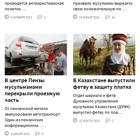
проводится антихристианская
призвало мусульман выразить
политик......
свою положительную по......
6 НОЯБРЯ'2013
1
19 ИЮНЯ'2013
14
В центре Пензы
В Казахстане выпустили
мусульманами
фетву в защиту платка
перекрыли проезжую
Отдел шариата и фетв
часть
Духовного управления
мусульман Казахстана (ДУМК)
От пензенской мечети
выпустил фетву по пов......
эвакуировали автотранпорт
Один из пензенских
22 МАРТА'2013
1
информационны......
2 ИЮНЯ'2013
6