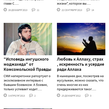
главе С......
жизни", которое вы......
28 ДЕКАБРЯ'2013
11
22 СЕНТЯБРЯ'2013
14
"Исповедь ингушского
Любовь к Аллаху, страх
моджахеда" от
, искренность и усердие
Комсомольской Правды
ради Аллаха
СМИ наперегонки рапортуют о
В нынешнее дни, посмотрев на
эксклюзивном интервью с
мусульман, можно сказать, что
бывшим боевиком. А боевик,
очень многие из них
только успевает ходит......
придерживаются таког......
3 АПРЕЛЯ'2013
2
25 ДЕКАБРЯ'2012
3