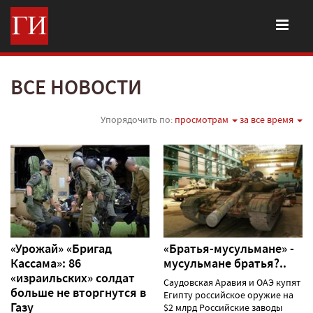
ВСЕ НОВОСТИ
Упорядочить по:
просмотрам
за все время
«Урожай» «Бригад
«Братья-мусульмане» -
Кассама»: 86
мусульмане братья?..
«израильских» солдат
Саудовская Аравия и ОАЭ купят
больше не вторгнутся в
Египту российское оружие на
Газу
$2 млрд Российские заводы