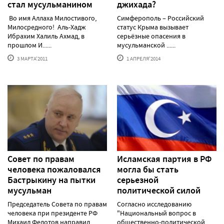
стал мусульманином
джихада?
Во имя Аллаха Милостивого,
Симферополь – Российский
Милосредного! Аль-Хадж
статус Крыма вызывает
Ибрахим Халиль Ахмад, в
серьёзные опасения в
прошлом И......
мусульманской ......
3 МАРТА'2011
1 АПРЕЛЯ'2014
Совет по правам
Исламская партия в РФ
человека пожаловался
могла бы стать
Бастрыкину на пытки
серьезной
мусульман
политической силой
Председатель Совета по правам
Согласно исследованию
человека при президенте РФ
"Национальный вопрос в
Михаил Федотов направил
общественно-политической