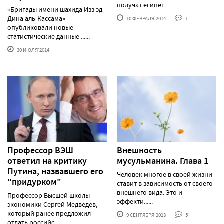
получат египет......
«Бригады имени шахида Изз эд-
Дина аль-Кассама»
10 ФЕВРАЛЯ'2014
1
опубликовали новые
статистические данные ......
30 ИЮЛЯ'2014
Профессор ВЭШ
Внешность
ответил на критику
мусульманина. Глава 1
Путина, назвавшего его
Человек многое в своей жизни
"придурком"
ставит в зависимость от своего
внешнего вида. Это и
Профессор Высшей школы
эффекти......
экономики Сергей Медведев,
который ранее предложил
9 СЕНТЯБРЯ'2013
5
отдать российс......