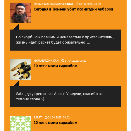
HAMZA CHERNOMORCHENKO
03.06.2026, 23:29
Сегодня в Тюмени убит Исомитдин Акбаров
Со скорбью к павшим и ненавестью к притеснителям,
жизнь идет, расчет будет обязательно. ...
ИКРАМУТДИН ХАН
17.04.2025, 00:27
10 лет с моим хиджабом
Salat, да укрепит вас Аллаx! Увидели, спасибо за
теплые слова :-)...
SALAT
11.04.2025, 09:02
10 лет с моим хиджабом