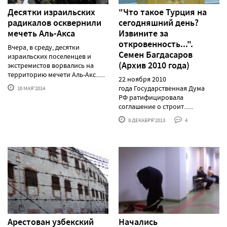
Десятки израильских
"Что такое Турция на
радикалов осквернили
сегодняшний день?
мечеть Аль-Акса
Извините за
откровенность...".
Вчера, в среду, десятки
Семен Багдасаров
израильских поселенцев и
(Архив 2010 года)
экстремистов ворвались на
территорию мечети Аль-Акс......
22 ноября 2010
года Государственная Дума
16 МАЯ'2014
РФ ратифицировала
соглашение о строит......
8 ДЕКАБРЯ'2013
4
Арестован узбекский
Начались