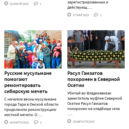
зарегистрированных и
22 ИЮЛЯ'2015
1
действующ......
27 МАЯ'2015
1
Русские мусульмане
Расул Гамзатов
помогают
похоронен в Северной
ремонтировать
Осетии
сибирскую мечеть
Убитый во Владикавказе
заместитель муфтия Северной
С началом весны мусульмане
Осетии Расул Гамзатов
города Тара в Омской области
похоронен на кладбище села
продолжили реконструкцию
......
местной мечети. О......
19 АВГУСТА'2014
26 МАРТА'2015
2