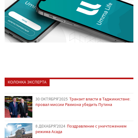
КОЛОНКА ЭКСПЕРТА
30 ОКТЯБРЯ'2025
Транзит власти в Таджикистане:
провал миссии Рахмона убедить Путина
8 ДЕКАБРЯ'2024
Поздравление с уничтожением
режима Асада