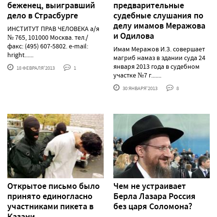
беженец, выигравший
предварительные
дело в Страсбурге
судебные слушания по
делу имамов Меражова
ИНСТИТУТ ПРАВ ЧЕЛОВЕКА а/я
и Одилова
№ 765, 101000 Москва. тел./
факс: (495) 607-5802. е-mail:
Имам Меражов И.З. совершает
hright......
магриб намаз в здании суда 24
января 2013 года в судебном
18 ФЕВРАЛЯ'2013
1
участке №7 г.......
30 ЯНВАРЯ'2013
8
Открытое письмо было
Чем не устраивает
принято единогласно
Берла Лазара Россия
участниками пикета в
без царя Соломона?
Казани