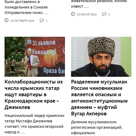
жевательной резинки, копию
было доставлено в
извест......
понедельник в Сомали.
Отправителем помо......
23 ИЮЛЯ'2015
2
13 ОКТЯБРЯ'2016
1
Коллаборационисты из
Разделение мусульман
числа крымских татар
России чиновниками
ищут квартиры в
является опасным и
Краснодарском крае –
антиконституционным
Джемилев
деянием – муфтий
Вугар Акперов
Национальный лидер крымских
татар Мустафа Джемилев
Деление мусульманских
считает, что крымскотатарский
религиозных организаций,
народ о......
официально