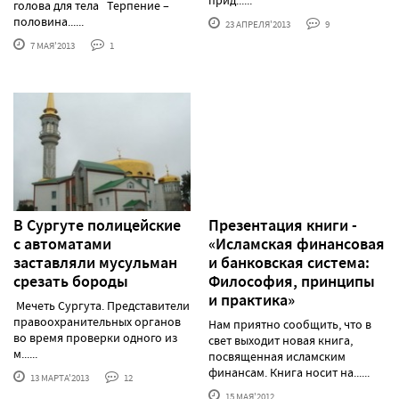
голова для тела Терпение –
половина......
23 АПРЕЛЯ'2013
9
7 МАЯ'2013
1
В Сургуте полицейские
Презентация книги -
с автоматами
«Исламская финансовая
заставляли мусульман
и банковская система:
срезать бороды
Философия, принципы
и практика»
Мечеть Сургута. Представители
правоохранительных органов
Нам приятно сообщить, что в
во время проверки одного из
свет выходит новая книга,
м......
посвященная исламским
финансам. Книга носит на......
13 МАРТА'2013
12
15 МАЯ'2012