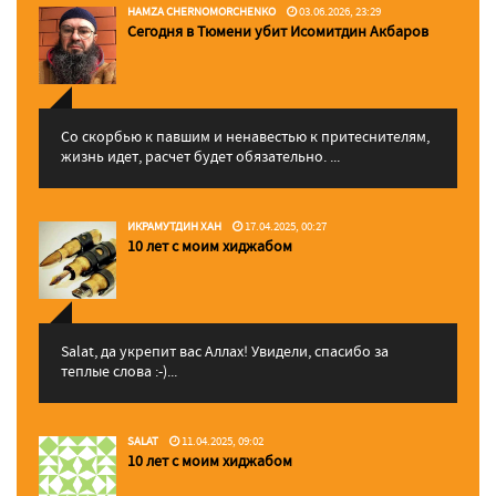
HAMZA CHERNOMORCHENKO
03.06.2026, 23:29
Сегодня в Тюмени убит Исомитдин Акбаров
Со скорбью к павшим и ненавестью к притеснителям,
жизнь идет, расчет будет обязательно. ...
ИКРАМУТДИН ХАН
17.04.2025, 00:27
10 лет с моим хиджабом
Salat, да укрепит вас Аллаx! Увидели, спасибо за
теплые слова :-)...
SALAT
11.04.2025, 09:02
10 лет с моим хиджабом