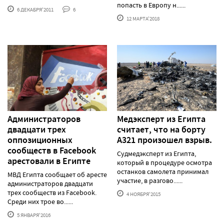
попасть в Европу н......
6 ДЕКАБРЯ'2011
6
12 МАРТА'2018
Администраторов
Медэксперт из Египта
двадцати трех
считает, что на борту
оппозиционных
А321 произошел взрыв.
сообществ в Facebook
Судмедэксперт из Египта,
арестовали в Египте
который в процедуре осмотра
останков самолета принимал
МВД Египта сообщает об аресте
участие, в разгово......
администраторов двадцати
трех сообществ из Facebook.
4 НОЯБРЯ'2015
Среди них трое во......
5 ЯНВАРЯ'2016