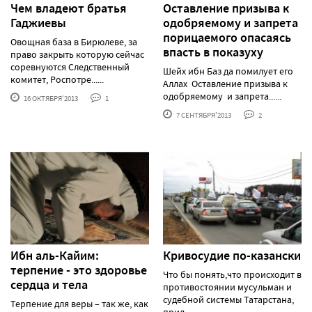
Чем владеют братья
Оставление призыва к
Гаджиевы
одобряемому и запрета
порицаемого опасаясь
Овощная база в Бирюлеве, за
впасть в показуху
право закрыть которую сейчас
соревнуются Следственный
Шейх ибн Баз да помилует его
комитет, Роспотре......
Аллах Оставление призыва к
одобряемому и запрета......
16 ОКТЯБРЯ'2013
1
7 СЕНТЯБРЯ'2013
2
Ибн аль-Кайим:
Кривосудие по-казански
терпение - это здоровье
Что бы понять,что происходит в
сердца и тела
противостоянии мусульман и
судебной системы Татарстана,
Терпение для веры – так же, как
прид......