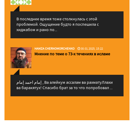
В последнее время тоже столкнулась с этой
проблемой. Ощущение будто я поспешила с
хиджабом и рано по...
HAMZA CHERNOMORCHENKO
30.01.2025, 15:22
Мнение по теме о 73-х течениях в исламе
إمام احمد إمام , Ва алейкум ассалам ва рахматуЛлахи
ва баракятух! Спасибо брат за то что попробовал ...