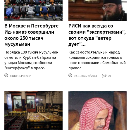
В Москве и Петербурге
РИСИ как всегда со
Ид-намаз совершили
своими "экспертизами",
около 250 тысяч
вот откуда "ветер
мусульман
дует"...
Порядка 130 тысяч мусульман
Как самостоятельный народ
отметили Курбан-байрам на
кряшены сохранятся только в
улицах Москвы, сообщили
лоне православия Самобытный
"Интерфаксу" в пресс-......
правос......
8 ОКТЯБРЯ'2014
16 ДЕКАБРЯ'2013
21