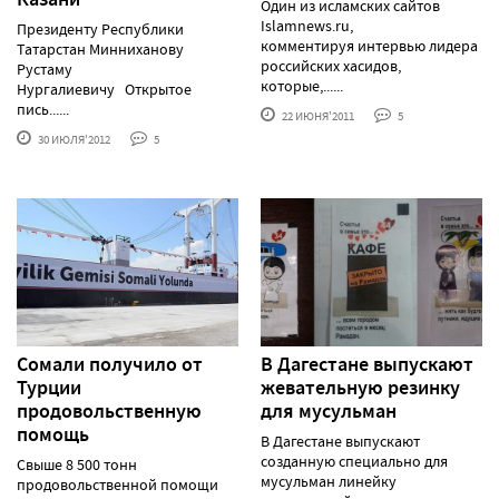
Один из исламских сайтов
Islamnews.ru,
Президенту Республики
комментируя интервью лидера
Татарстан Минниханову
российских хасидов,
Рустаму
которые,......
Нургалиевичу Открытое
пись......
22 ИЮНЯ'2011
5
30 ИЮЛЯ'2012
5
Сомали получило от
В Дагестане выпускают
Турции
жевательную резинку
продовольственную
для мусульман
помощь
В Дагестане выпускают
созданную специально для
Свыше 8 500 тонн
мусульман линейку
продовольственной помощи