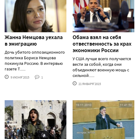
Жанна Немцова уехала
Обама взял на себя
в эмиграцию
отвественность за крах
экономики России
Дочь убитого оппозиционного
политика Бориса Немцова
У США лучше всего получается
покинула Россию. В интервью
вести за собой, когда они
газете T......
объединяют военную мощь с
сильной......
9 ИЮНЯ'2015
1
21 ЯНВАРЯ'2015