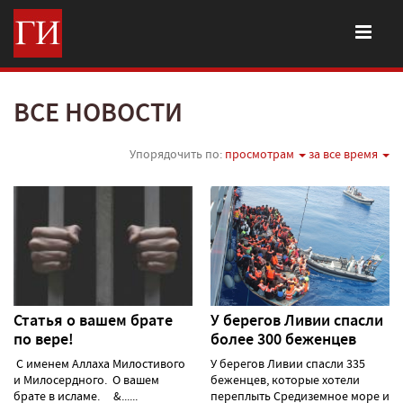
ВСЕ НОВОСТИ
Упорядочить по:
просмотрам
за все время
Статья о вашем брате
У берегов Ливии спасли
по вере!
более 300 беженцев
С именем Аллаха Милостивого
У берегов Ливии спасли 335
и Милосердного. О вашем
беженцев, которые хотели
брате в исламе. &......
переплыть Средиземное море и