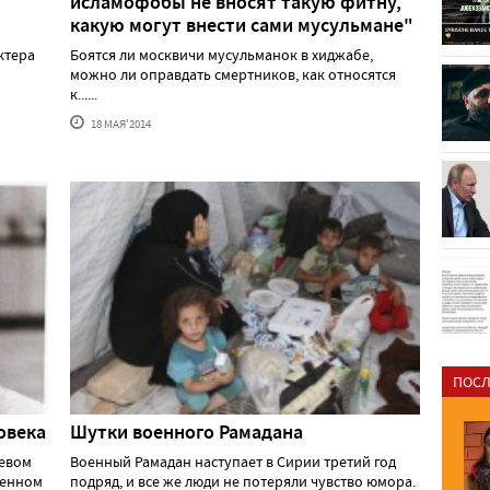
исламофобы не вносят такую фитну,
какую могут внести сами мусульмане"
ктера
Боятся ли москвичи мусульманок в хиджабе,
можно ли оправдать смертников, как относятся
к......
18 МАЯ'2014
ПОСЛ
овека
Шутки военного Рамадана
шевом
Военный Рамадан наступает в Сирии третий год
ленном
подряд, и все же люди не потеряли чувство юмора.