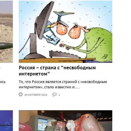
е
Россия – страна с "несвободным
интернетом"
ись
То, что Россия является страной с «несвободным
интернетом», стало известно и......
29 ОКТЯБРЯ'2015
1