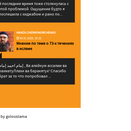
В последнее время тоже столкнулась с
этой проблемой. Ощущение будто я
поспешила с хиджабом и рано по...
HAMZA CHERNOMORCHENKO
30.01.2025, 15:22
Мнение по теме о 73-х течениях
в исламе
إمام احمد إما , Ва алейкум ассалам ва
рахматуЛлахи ва баракятух! Спасибо
брат за то что попробовал ...
 by golosislama