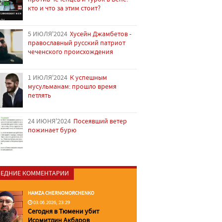
кто и что за этим стоит?
5 ИЮЛЯ'2024
Хусейн Джамбетов -
православный русский патриот
чеченского происхождения
1 ИЮЛЯ'2024
К успешным
мусульманам: прошло время
петлять
24 ИЮНЯ'2024
Посеявший ветер
пожинает бурю
ЕДНИЕ КОММЕНТАРИИ
HAMZA CHERNOMORCHENKO
03.06.2026, 23:29
Сегодня в Тюмени убит
Исомитдин Акбаров