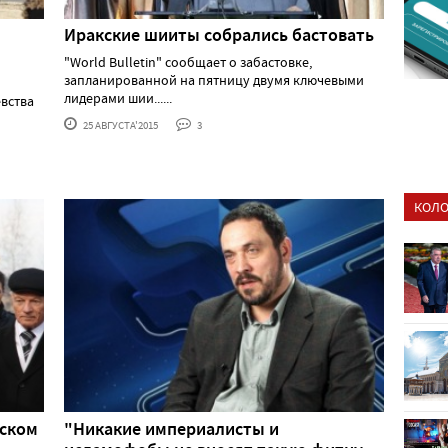
Иракские шииты собрались бастовать
"World Bulletin" сообщает о забастовке,
запланированной на пятницу двумя ключевыми
лидерами шии......
вства
25 АВГУСТА'2015
3
КОЛО
вском
"Никакие империалисты и