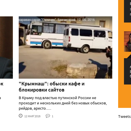
م
ок
"Крымнаш": обыски кафе и
блокировки сайтов
а
В Крыму под властью путинской России не
проходит и нескольких дней без новых обысков,
рейдов, аресто......
Tweets
12 МАЯ'2016
1