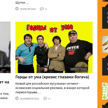
Шутки......
19 ИЮЛЯ'2013
3
Горцы от ума (кризис глазами богача)
ет на
Новый для российских мусульман сегмент -
исламская социальная реклама, в жанре которой
первооткрыва......
о том,
жника
26 ФЕВРАЛЯ'2012
4