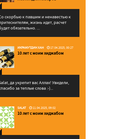
Со скорбью к павшим и ненавестью к
притеснителям, жизнь идет, расчет
будет обязательно. ...
ИКРАМУТДИН ХАН
17.04.2025, 00:27
10 лет с моим хиджабом
Salat, да укрепит вас Аллаx! Увидели,
спасибо за теплые слова :-)...
SALAT
11.04.2025, 09:02
10 лет с моим хиджабом