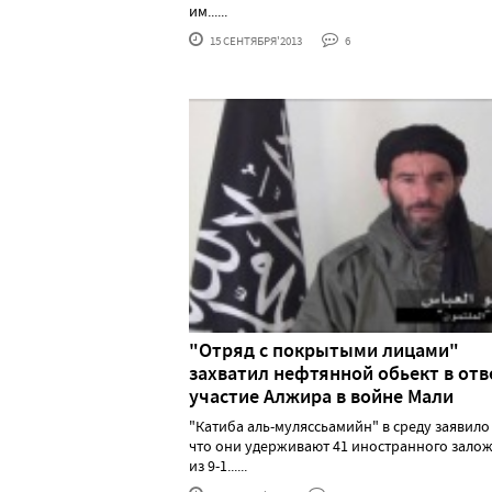
им......
15 СЕНТЯБРЯ'2013
6
"Отряд с покрытыми лицами"
захватил нефтянной обьект в отв
участие Алжира в войне Мали
"Катиба аль-муляссьамийн" в среду заявило 
что они удерживают 41 иностранного зало
из 9-1......