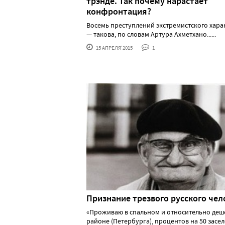
трэнде. Так почему нарастает
конфронтация?
Восемь преступлений экстремистского хара
— такова, по словам Артура Ахметхано......
15 АПРЕЛЯ'2015
1
Признание трезвого русского чел
«Проживаю в спальном и относительно де
районе (Петербурга), процентов на 50 засе