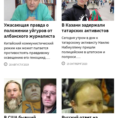
Ужасающая правда о
В Казани задержали
положении уйгуров от
татарских активистов
албанского журналиста
Сегодня утром в дом к
татарскому активисту Наилю
Китайский коммунистический
Набиуллину пришли
режим как может пытается
полицейские в штатском и
противостоять правдивому
попроси......
освещению его геноциид......
15 ОКТЯБРЯ'2020
28 АВГУСТА'2019
В США бывший
Русский ответ на