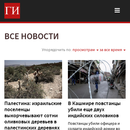
ВСЕ НОВОСТИ
Упорядочить по:
просмотрам
за все время
Палестина: израильские
В Кашмире повстанцы
поселенцы
убили еще двух
выкорчевывают сотни
индийских силовиков
оливковых деревьев в
Повстанцы убили офицера и
палестинских деревнях
солдата индийской армии во