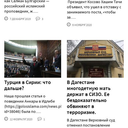
как Салма́н Булга́рский —
Президент Косово Хашим Тачи
российский исламский
объявил, что ушел в отставку с
проповедник, ж......
занимаемого поста, «чтобы
за......
7 ДЕКАБРЯ'2019
3
6 НОЯБРЯ'2020
Турция в Сирии: что
В Дагестане
дальше?
многодетную мать
держат в СИЗО. Ее
Наша прошлая статья о
бездоказательно
поведении Анкары в Идлибе
обвиняют в
(https://golosislama.com/news.php?
id=38046) была по......
терроризме.
12 ФЕВРАЛЯ'2020
1
В Дагестане Верховный суд
отменил постановление