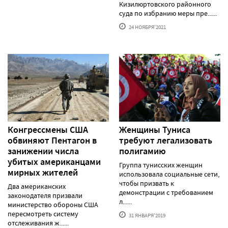
Кизилюртовского районного
суда по избранию меры пре......
24 НОЯБРЯ'2021
Конгрессмены США
Женщины Туниса
обвиняют Пентагон в
требуют легализовать
занижении числа
полигамию
убитых американцами
Группа тунисских женщин
мирных жителей
использовала социальные сети,
чтобы призвать к
Два американских
демонстрации с требованием
законодателя призвали
л......
министерство обороны США
пересмотреть систему
31 ЯНВАРЯ'2019
отслеживания ж......