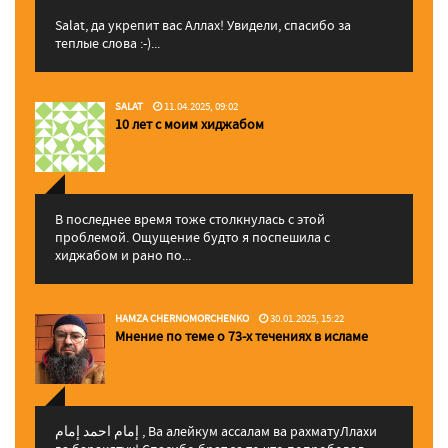
Salat, да укрепит вас Аллаx! Увидели, спасибо за
теплые слова :-)...
SALAT
11.04.2025, 09:02
10 лет с моим хиджабом
В последнее время тоже столкнулась с этой
проблемой. Ощущение будто я поспешила с
хиджабом и рано по...
HAMZA CHERNOMORCHENKO
30.01.2025, 15:22
Мнение по теме о 73-х течениях в исламе
إمام احمد إمام , Ва алейкум ассалам ва рахматуЛлахи