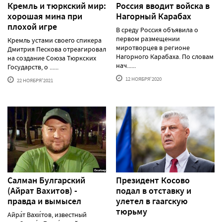
Кремль и тюркский мир:
Россия вводит войска в
хорошая мина при
Нагорный Карабах
плохой игре
В среду Россия объявила о
первом размещении
Кремль устами своего спикера
миротворцев в регионе
Дмитрия Пескова отреагировал
Нагорного Карабаха. По словам
на создание Союза Тюркских
нач......
Государств, о ......
12 НОЯБРЯ'2020
22 НОЯБРЯ'2021
Салман Булгарский
Президент Косово
(Айрат Вахитов) -
подал в отставку и
правда и вымысел
улетел в гаагскую
тюрьму
Айра́т Вахи́тов, известный