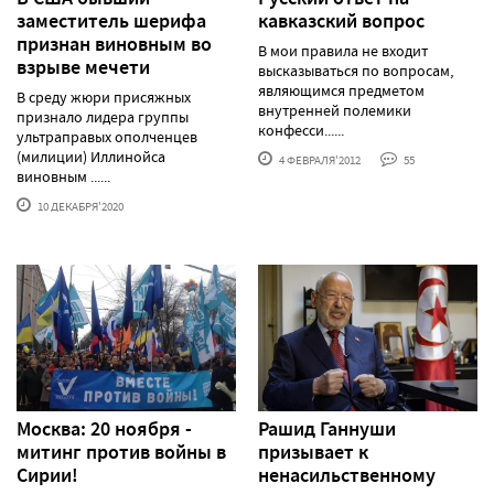
заместитель шерифа
кавказский вопрос
признан виновным во
В мои правила не входит
взрыве мечети
высказываться по вопросам,
являющимся предметом
В среду жюри присяжных
внутренней полемики
признало лидера группы
конфесси......
ультраправых ополченцев
(милиции) Иллинойса
4 ФЕВРАЛЯ'2012
55
виновным ......
10 ДЕКАБРЯ'2020
Москва: 20 ноября -
Рашид Ганнуши
митинг против войны в
призывает к
Сирии!
ненасильственному