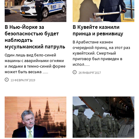
В Нью-Йорке за
В Кувейте казнили
безопасностью будет
принца и ревнивицу
наблюдать
В Арабистане казнен
мусульманский патруль
очередной принц, на этот раз
кувейтский. Смертный
Один лишь вид бело-синей
приговор был приведен в
машины с аварийными огнями
испол......
и людьми в темно-синей форме
может быть весьма ......
26 ЯНВАРЯ'2017
13 ФЕВРАЛЯ'2019