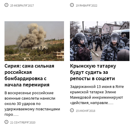
25 ФЕВРАЛЯ'2017
19 ЯНВАРЯ'2022
Сирия: сама сильная
Крымскую татарку
российская
будут судить за
бомбардировка с
репосты в соцсети
начала перемирия
Задержанной 13 июня в Ялте
крымской татарке Элине
В воскресенье российские
Мамедовой инкриминируют
военные самолеты нанесли
«действия, направле......
около 30 ударов по
удерживаемому повстанцами
15 ИЮНЯ'2018
горо......
21 СЕНТЯБРЯ'2020