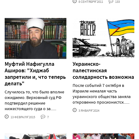
8 СЕНТЯБРЯ'2011
133
Муфтий Нафигулла
Украинско-
Аширов: "Хиджаб
палестинская
запретили и, что теперь
солидарность возможна
делать"
После событий 7 октября в
Израиле немалая часть
Случилось то, что было вполне
украинского общества заняла
ожидаемо. Верховный суд РФ
откровенно просионистск......
подтвердил решение
нижестоящего суда о за......
3 ЯНВАРЯ'2024
13 ФЕВРАЛЯ'2015
7