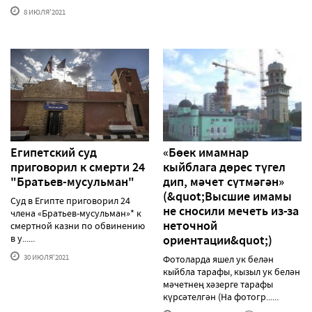
8 ИЮЛЯ'2021
Египетский суд
«Бөек имамнар
приговорил к смерти 24
кыйблага дөрес түгел
"Братьев-мусульман"
дип, мәчет сүтмәгән»
(&quot;Высшие имамы
Суд в Египте приговорил 24
не сносили мечеть из-за
члена «Братьев-мусульман»* к
неточной
смертной казни по обвинению
в у......
ориентации&quot;)
30 ИЮЛЯ'2021
Фотоларда яшел ук белән
кыйбла тарафы, кызыл ук белән
мәчетнең хәзерге тарафы
күрсәтелгән (На фотогр......