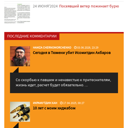
24 ИЮНЯ'2024
Посеявший ветер пожинает бурю
ПОСЛЕДНИЕ КОММЕНТАРИИ
HAMZA CHERNOMORCHENKO
03.06.2026, 23:29
Сегодня в Тюмени убит Исомитдин Акбаров
Со скорбью к павшим и ненавестью к притеснителям,
жизнь идет, расчет будет обязательно. ...
ИКРАМУТДИН ХАН
17.04.2025, 00:27
10 лет с моим хиджабом