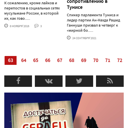
сопротивлению в
К сожалению, кроме лайков и
Тунисе
перепостов в социальных сетях
мусульмане России, в которой
Спикер парламента Туниса и
их, как гово......
лидер партии Ан-Нахда Рашид
Ганнуши призвал в четверг к
8 НОЯБРЯ'2016
3
«мирной бо......
24 СЕНТЯБРЯ'2021
2
63
64
65
66
67
68
69
70
71
72