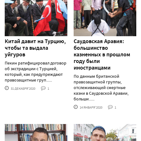
Китай давит на Турцию,
Саудовская Аравия:
чтобы та выдала
большинство
уйгуров
казненных в прошлом
году были
Пекин ратифицировал договор
иностранцами
об экстрадиции с Турцией,
который, как предупреждают
По данным британской
правозащитные груп......
правозащитной группы,
отслеживающей смертные
31 ДЕКАБРЯ'2020
1
казни в Саудовской Аравии,
больши......
14 ЯНВАРЯ'2020
1