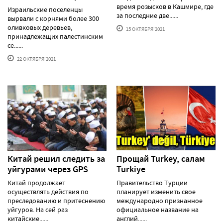
время розысков в Кашмире, где
Израильские поселенцы
за последние две......
вырвали с корнями более 300
оливковых деревьев,
15 ОКТЯБРЯ'2021
принадлежащих палестинским
се......
22 ОКТЯБРЯ'2021
Китай решил следить за
Прощай Turkey, салам
уйгурами через GPS
Turkiye
Китай продолжает
Правительство Турции
осуществлять действия по
планирует изменить свое
преследованию и притеснению
международно признанное
уйгуров. На сей раз
официальное название на
китайские......
англий......