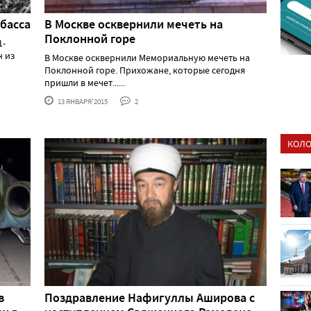
басса
В Москве осквернили мечеть на
Поклонной горе
1-
н из
В Москве осквернили Мемориальную мечеть на
Поклонной горе. Прихожане, которые сегодня
пришли в мечет......
13 ЯНВАРЯ'2015
2
КОЛО
в
Поздравление Нафигуллы Аширова с