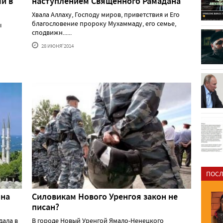
и в
наступлением Священного Рамадана
Хвала Аллаху, Господу миров, приветствия и Его
благословение пророку Мухаммаду, его семье,
ы
сподвижн......
28 ИЮНЯ'2014
ПОСЛ
 на
Силовикам Нового Уренгоя закон не
писан?
дала в
В городе Новый Уренгой Ямало-Ненецкого