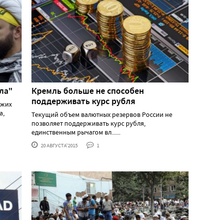
ла"
Кремль больше не способен
поддерживать курс рубля
джих
а,
Текущий объем валютных резервов России не
позволяет поддерживать курс рубля,
единственным рычагом вл......
20 АВГУСТА'2015
1