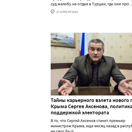
суд жалобу на отдых в Турции, где они про....
27 АПРЕЛЯ'2014
Тайны карьерного взлета нового 
Крыма Сергея Аксенова, политика
поддержкой электората
В то, что Сергей Аксенов станет премьер-
министром Крыма, еще месяц назад в респу
не смог бы п......