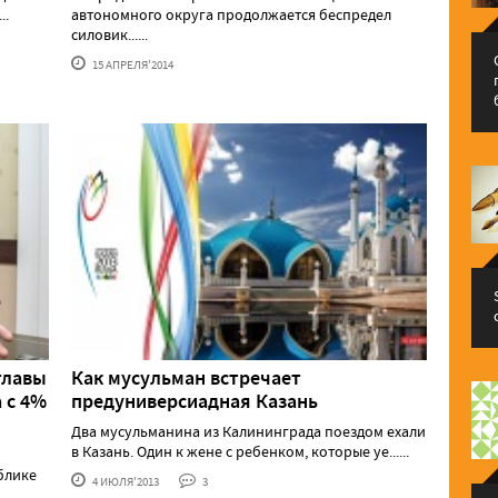
..
автономного округа продолжается беспредел
силовик......
15 АПРЕЛЯ'2014
главы
Как мусульман встречает
 с 4%
предуниверсиадная Казань
Два мусульманина из Калининграда поездом ехали
в Казань. Один к жене с ребенком, которые уе......
блике
4 ИЮЛЯ'2013
3