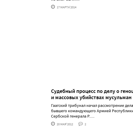
17 МАРТА'2014
Судебный процесс по делу о гено
и массовых убийствах мусульман
Гаагский трибунал начал рассмотрение дел
бывшего командующего Армией Республик
Сербской генерала Р......
20 МАЯ'2012
2