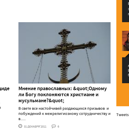
م
циде
Мнение православных: &quot;Одному
ли Богу поклоняются христиане и
мусульмане?&quot;
а
и
В свете все настойчивей раздающихся призывов и
побуждений к межрелигиозному сотрудничеству и
Tweets
в......
31 ДЕКАБРЯ'2011
6