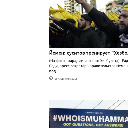
Йемен: хуситов тренирует "Хезбо
(На фото - парад ливанского Хизбулата) Ра
Бади, пресс-секретарь правительства Йемен
под......
25 ФЕВРАЛЯ'2016