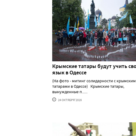
Крымские татары будут учить св
язык в Одессе
(На фото - митинг солидарности с крымски
татарами в Одессе) Крымские татары,
вынужденные п......
24 ОКТЯБРЯ'2016