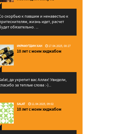
Со скорбью к павшим и ненавестью к
притеснителям, жизнь идет, расчет
будет обязательно. ...
ИКРАМУТДИН ХАН
17.04.2025, 00:27
10 лет с моим хиджабом
Salat, да укрепит вас Аллаx! Увидели,
спасибо за теплые слова :-)...
SALAT
11.04.2025, 09:02
10 лет с моим хиджабом