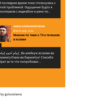
В последнее время тоже столкнулась с
этой проблемой. Ощущение будто я
поспешила с хиджабом и рано по...
HAMZA CHERNOMORCHENKO
30.01.2025, 15:22
Мнение по теме о 73-х течениях
в исламе
إمام احمد إما , Ва алейкум ассалам ва
рахматуЛлахи ва баракятух! Спасибо
брат за то что попробовал ...
 by golosislama