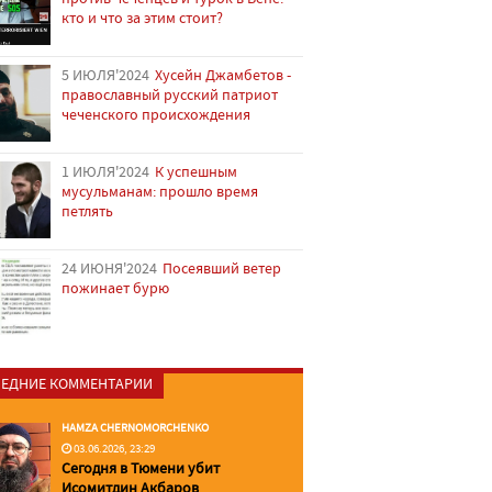
кто и что за этим стоит?
5 ИЮЛЯ'2024
Хусейн Джамбетов -
православный русский патриот
чеченского происхождения
1 ИЮЛЯ'2024
К успешным
мусульманам: прошло время
петлять
24 ИЮНЯ'2024
Посеявший ветер
пожинает бурю
ЕДНИЕ КОММЕНТАРИИ
HAMZA CHERNOMORCHENKO
03.06.2026, 23:29
Сегодня в Тюмени убит
Исомитдин Акбаров