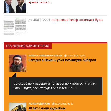
время петлять
24 ИЮНЯ'2024
Посеявший ветер пожинает бурю
ПОСЛЕДНИЕ КОММЕНТАРИИ
HAMZA CHERNOMORCHENKO
03.06.2026, 23:29
Сегодня в Тюмени убит Исомитдин Акбаров
Со скорбью к павшим и ненавестью к притеснителям,
жизнь идет, расчет будет обязательно. ...
ИКРАМУТДИН ХАН
17.04.2025, 00:27
10 лет с моим хиджабом