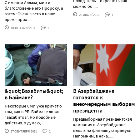
поход. Цель – окрестить как
С именем Аллаха, мир и
можно бо......
благословение его Пророку, а
затем: Очень часто в наше
28 ИЮЛЯ'2013
1
время прих......
10 ФЕВРАЛЯ'2014
2
&quot;Вахабиты&quot;
В Азербайджане
в Баймаке?
готовятся к
внеочередным выборам
Некоторые СМИ уже кричат о
президента
том, как в РБ. Баймаке ловят
"вахабитов". Но подобные
Предвыборная президентская
действия, я думаю, ......
кампания в Азербайджане
вышла на финишную прямую.
27 СЕНТЯБРЯ'2011
1
Напомним, в нача......