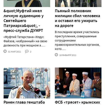
&quot;Муфтий имел
Пьяный полковник
личную аудиенцию у
милиции сбил человека
Святейшего
и оставил его умирать
Патриарха&quot;, -
на дороге
пресс-служба ДУМРТ
В последнее время участились
преступления, совершаемые
«Муфтий Татарстана» Илдус
сотрудниками
Файзов, «избранный» на свою
правоохранительных органов,
должность при мощном а......
кото......
31 МАЯ'2011
2
18 ЯНВАРЯ'2011
Ранен глава генштаба
ФСБ «трясет» крымских