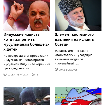
Индусские нацисты
Элемент системного
хотят запретить
давления на ислам в
мусульманам больше 2-
Осетии
х детей
«Опасны именно такие
«политологи»... уводящие
Не прекращаются провокации
внимание людей от
индусских нацистов против
«тяжелейшей ......
мусульман Индии - ее коренных
граждан, религии ......
20 АВГУСТА'2015
22 СЕНТЯБРЯ'2015
5