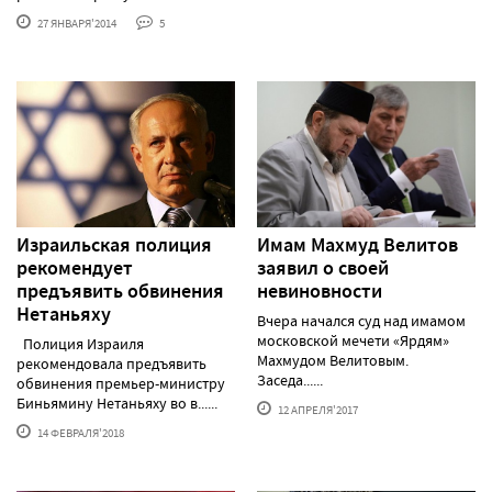
27 ЯНВАРЯ'2014
5
Израильская полиция
Имам Махмуд Велитов
рекомендует
заявил о своей
предъявить обвинения
невиновности
Нетаньяху
Вчера начался суд над имамом
московской мечети «Ярдям»
Полиция Израиля
Махмудом Велитовым.
рекомендовала предъявить
Заседа......
обвинения премьер-министру
Биньямину Нетаньяху во в......
12 АПРЕЛЯ'2017
14 ФЕВРАЛЯ'2018