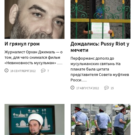
И грянул гром
Дождались: Pussy Riot у
мечети
Журналист Орхан Джемаль — о
том, для чего снимался фильм
Перформанс дополз до
«Невиновность мусульман» ......
мусульманских святынь На
плакате была цитата
16 СЕНТЯБРЯ'2012
7
представителя Совета муфтиев
Росси......
17 АВГУСТА'2012
15