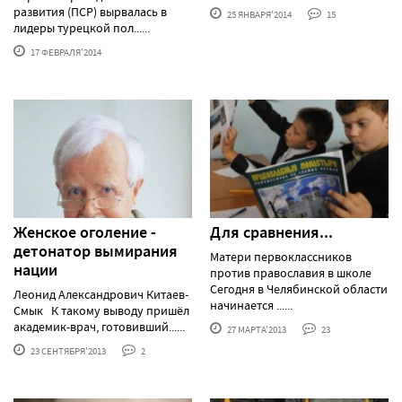
развития (ПСР) вырвалась в
25 ЯНВАРЯ'2014
15
лидеры турецкой пол......
17 ФЕВРАЛЯ'2014
Женское оголение -
Для сравнения...
детонатор вымирания
Матери первоклассников
нации
против православия в школе
Сегодня в Челябинской области
Леонид Александрович Китаев-
начинается ......
Смык К такому выводу пришёл
академик-врач, готовивший......
27 МАРТА'2013
23
23 СЕНТЯБРЯ'2013
2