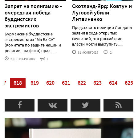
Запрет на полигамию -
Скотланд-Ярд: Ковтун и
очередная победа
Луговой убили
буддистских
Литвиненко
экстремистов
Представить полиции Лондона
заявил в ходе открытых
Бурманские буддистские
слушаний, что российские
экстремисты из "Ма Ба СА"
власти могли выступить......
(Комитета по защите нации и
религии - на фото) праз......
31 ИЮЛЯ'2015
2
2 СЕНТЯБРЯ'2015
1
617
618
619
620
621
622
623
624
625