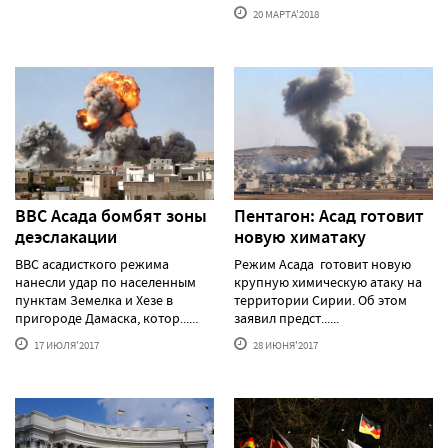
20 МАРТА'2018
ВВС Асада бомбят зоны
Пентагон: Асад готовит
деэслакации
новую химатаку
ВВС асадисткого режима
Режим Асада готовит новую
нанесли удар по населенным
крупную химическую атаку на
пунктам Земелка и Хезе в
территории Сирии. Об этом
пригороде Дамаска, котор......
заявил предст......
17 ИЮЛЯ'2017
28 ИЮНЯ'2017