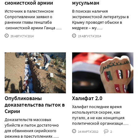
сионистской армии
мусульман
Источник в палестинском
В поисках наличия
Сопротивлении заявил о
экстремистской литературы в
ранении главы генштаба
Крыму проводят обыски в
сионистской армии Ганца ......
медресе – му......
26 АВГУСТА'2014
19 АВГУСТА'2014
Опубликованы
Халифат 2.0
доказательства пыток в
Халифат последнее время
Сирии
используется скорее, как
пугало, а не как концепция
Доказательств массовых
политической организаци......
убийств и пыток достаточно
для обвинения сирийского
14 МАРТА'2012
2
режима в преступлениях ......