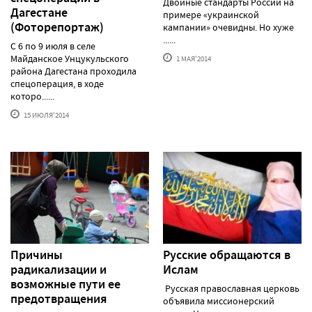
Двойные стандарты России на
Дагестане
примере «украинской
(Фоторепортаж)
кампании» очевидны. Но хуже
......
С 6 по 9 июля в селе
Майданское Унцукульского
1 МАЯ'2014
района Дагестана проходила
спецоперация, в ходе
которо......
15 ИЮЛЯ'2014
Причины
Русские обращаются в
радикализации и
Ислам
возможные пути ее
Русская православная церковь
предотвращения
объявила миссионерский