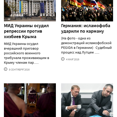
МИД Украины осудил
Германия: исламофоба
репрессии против
ударили по карману
хизбиев Крыма
(На фото - одна из
демонстраций исламофобской
МИД Украины осудил
PEGIDA в Германии) Судебный
вчерашний приговор
процесс над Лутцем ......
российского военного
трибунала проживающим в
4 МАЯ'2016
Крыму членам пар......
8 СЕНТЯБРЯ'2016