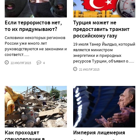
Если террористов нет,
Турция может не
то их придумывают?
предоставить транзит
российскому газу
Силовики некоторых регионов
России уже много лет
19 июля Танер Йылдыз, который
руководствуются не законами и
является министром
соответст......
энергетики и природных
ресурсов Турции, объявил о......
22 ИЮЛЯ'2015
4
21 ИЮЛЯ'2015
Как проходят
Империя лицемерия
спецоперации в