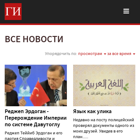
ВСЕ НОВОСТИ
Упорядочить по:
просмотрам
за все время
Реджеп Эрдоган -
Язык как улика
Перерождение Империи
Недавно на посту полицейский
по системе Давутоглу
проверял документы одного из
моих друзей. Увидев в его
Реджеп Теййиб Эрдоган и его
план......
партия Справедливости и