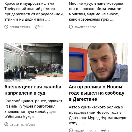
Красота и мудрость ислама
Многие мусульмане, которые
Требующий знаний должен
не совершают обязательные
придерживаться определенной
молитвы, видимо не знают,
этики и мы дадим вам ......
какой серьёзный грех ......
3 ЯНВАРЯ'2013
1
20 АПРЕЛЯ'2009
Апелляционная жалоба
Автор ролика о Новом
направлена в суд
годе вышел на свободу
в Дагестане
Как сообщалось ранее, адвокат
Равиль Тугушев подготовил
Автор критического ролика о
апелляционную жалобу для
праздновании Нового года в
«Общины Мусул......
Дагестане Мурад Нурмагомедов
отпу......
15 СЕНТЯБРЯ'2015
28 АПРЕЛЯ'2015
1