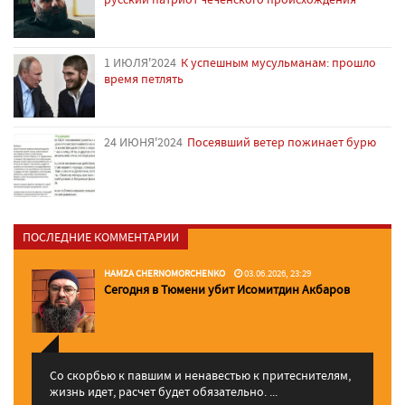
1 ИЮЛЯ'2024
К успешным мусульманам: прошло
время петлять
24 ИЮНЯ'2024
Посеявший ветер пожинает бурю
ПОСЛЕДНИЕ КОММЕНТАРИИ
HAMZA CHERNOMORCHENKO
03.06.2026, 23:29
Сегодня в Тюмени убит Исомитдин Акбаров
Со скорбью к павшим и ненавестью к притеснителям,
жизнь идет, расчет будет обязательно. ...