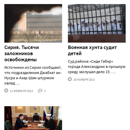
Сирия. Тысячи
Военная хунта судит
заложников
детей
освобождены
Суд района «Сиди Габер»
города Александрии в прошлую
Источники из Сирии сообщают,
среду заслушал дело 15 ......
что подразделения Джабхат ан-
Нусра и Ахар Шам штурмом
28 НОЯБРЯ'2013
овлад......
11 ФЕВРАЛЯ'2014
2