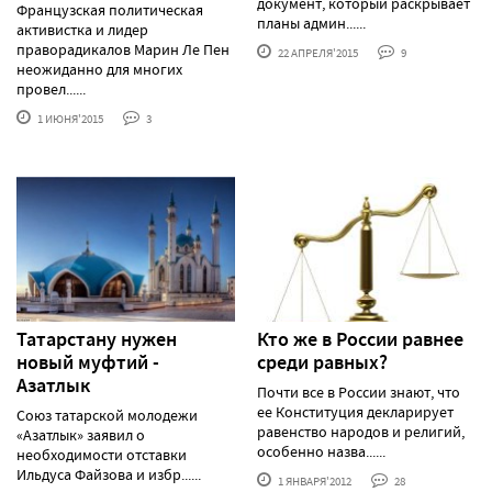
документ, который раскрывает
Французская политическая
планы админ......
активистка и лидер
праворадикалов Марин Ле Пен
22 АПРЕЛЯ'2015
9
неожиданно для многих
провел......
1 ИЮНЯ'2015
3
Татарстану нужен
Кто же в России равнее
новый муфтий -
среди равных?
Азатлык
Почти все в России знают, что
ее Конституция декларирует
Союз татарской молодежи
равенство народов и религий,
«Азатлык» заявил о
особенно назва......
необходимости отставки
Ильдуса Файзова и избр......
1 ЯНВАРЯ'2012
28