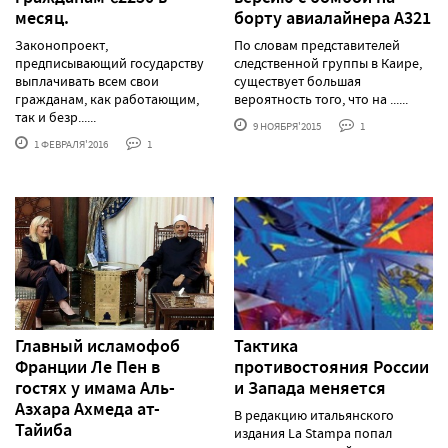
месяц.
борту авиалайнера А321
Законопроект,
По словам представителей
предписывающий государству
следственной группы в Каире,
выплачивать всем свои
существует большая
гражданам, как работающим,
вероятность того, что на ......
так и безр......
9 НОЯБРЯ'2015
1
1 ФЕВРАЛЯ'2016
1
Главный исламофоб
Тактика
Франции Ле Пен в
противостояния России
гостях у имама Аль-
и Запада меняется
Азхара Ахмеда ат-
В редакцию итальянского
Тайиба
издания La Stampa попал