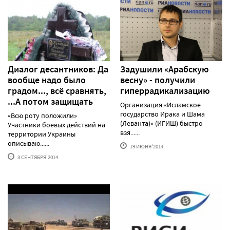
Диалог десантников: Да
Задушили «Арабскую
вообще надо было
весну» - получили
градом..., всё сравнять,
гиперрадикализацию
...А потом защищать
Организация «Исламское
государство Ирака и Шама
«Всю роту положили»
(Леванта)» (ИГИШ) быстро
Участники боевых действий на
взя......
территории Украины
описываю......
19 ИЮНЯ'2014
3 СЕНТЯБРЯ'2014