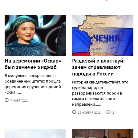
На церемонии «Оскар»
Разделяй и властвуй:
был замечен хиджаб
зачем стравливают
народы в России
В минувшее воскресенье в
Соединенных Штатах прошла
История свидетельствует, что
церемония вручения премий
судьбы народов
«Оска......
разворачиваются порой в
самом нежелательном
7 МАРТА'2014
направлени......
15 НОЯБРЯ'2012
2