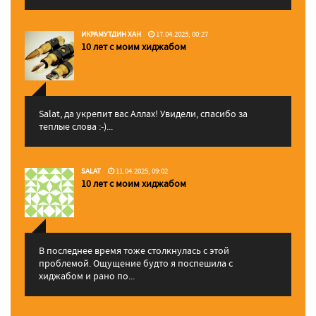
ИКРАМУТДИН ХАН
17.04.2025, 00:27
10 лет с моим хиджабом
Salat, да укрепит вас Аллаx! Увидели, спасибо за
теплые слова :-)...
SALAT
11.04.2025, 09:02
10 лет с моим хиджабом
В последнее время тоже столкнулась с этой
проблемой. Ощущение будто я поспешила с
хиджабом и рано по...