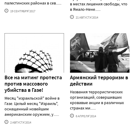
палестинских районах в сев......
в местах лишения свободы, что
в Ямало-Нене......
19 СЕНТЯБРЯ'2017
21 АВГУСТА'2014
Все на митинг протеста
Армянский терроризм в
против массового
действии
убийства в Газе!
Названия террористических
организаций, совершивших
Месяц "израильской" войне в
кровавые акции в различных
Газе. Целый месяц "Израиль",
странах ми......
оснащенный новейшим
американским оружием, у......
6 АПРЕЛЯ'2014
2 АВГУСТА'2014