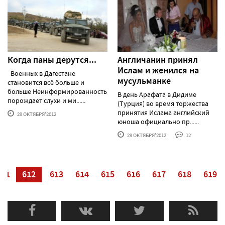
Когда паны дерутся...
Англичанин принял
Ислам и женился на
Военных в Дагестане
мусульманке
становится всё больше и
больше Неинформированность
В день Арафата в Дидиме
порождает слухи и ми......
(Турция) во время торжества
принятия Ислама английский
29 ОКТЯБРЯ'2012
юноша официально пр......
29 ОКТЯБРЯ'2012
12
611
612
613
614
615
616
617
618
619