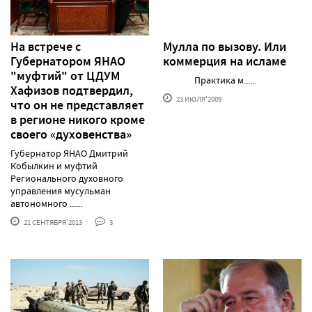
На встрече с
Мулла по вызову. Или
Губернатором ЯНАО
коммерция на исламе
"муфтий" от ЦДУМ
Практика м......
Хафизов подтвердил,
23 ИЮЛЯ'2009
что он не представляет
в регионе никого кроме
своего «духовенства»
Губернатор ЯНАО Дмитрий
Кобылкин и муфтий
Регионального духовного
управления мусульман
автономного ......
21 СЕНТЯБРЯ'2013
3