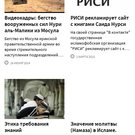
Видеокадры: бегство
РИСИ рекламирует сайт
вооруженных сил Нури
с книгами Саида Нурси
аль-Малики из Мосула
На своей странице "В контакте"
государственная
Бегство из Мосула иракской
исламофобская организация
правительственной армии во
"РИСИ" рекламирует сайт с к......
время стремительного
наступления подразделений......
2 МАРТА'2013
16 ИЮНЯ'2014
Этика требования
Значение молитвы
знаний
(Намаза) в Исламе.