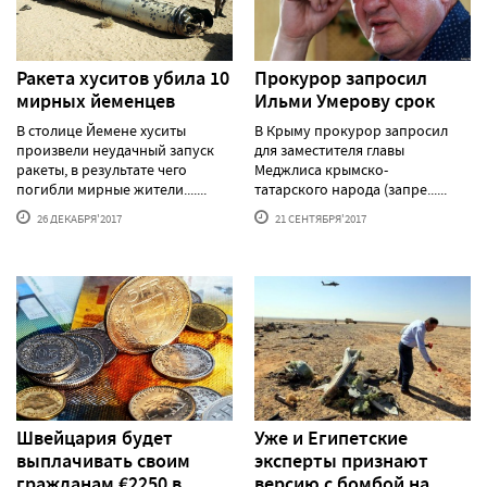
Ракета хуситов убила 10
Прокурор запросил
мирных йеменцев
Ильми Умерову срок
В столице Йемене хуситы
В Крыму прокурор запросил
произвели неудачный запуск
для заместителя главы
ракеты, в результате чего
Меджлиса крымско-
погибли мирные жители.......
татарского народа (запре......
26 ДЕКАБРЯ'2017
21 СЕНТЯБРЯ'2017
Швейцария будет
Уже и Египетские
выплачивать своим
эксперты признают
гражданам €2250 в
версию с бомбой на