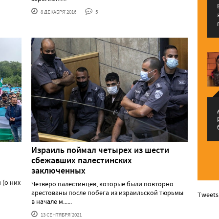
8 ДЕКАБРЯ'2016
5
م
Израиль поймал четырех из шести
сбежавших палестинских
заключенных
 (о них
Четверо палестинцев, которые были повторно
арестованы после побега из израильской тюрьмы
Tweets
в начале м......
13 СЕНТЯБРЯ'2021