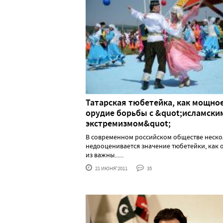
Татарская тюбетейка, как мощно
орудие борьбы с &quot;исламски
экстремизмом&quot;
В современном российском обществе неско
недооценивается значение тюбетейки, как 
из важны......
21 ИЮНЯ'2011
35