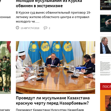
е
Молодой мусульманин из Курска
обвинен в экстремизме
В Курске суд вынес обвинительный приговор 19-
аконных
летнему жителю областного центра и отправил
молодого че......
13 АВГУСТА'2018
2
ПОСЛ
Проведут ли мусульмане Казахстана
красную черту перед Назарбаевым?
ригаду
Президент Казахстана Нурсултан Назарбаев