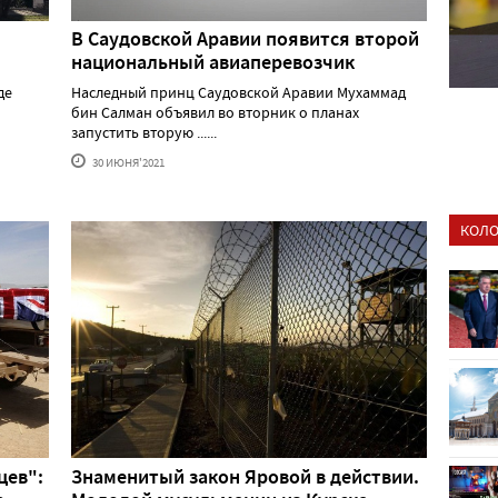
В Саудовской Аравии появится второй
национальный авиаперевозчик
де
Наследный принц Саудовской Аравии Мухаммад
бин Салман объявил во вторник о планах
запустить вторую ......
30 ИЮНЯ'2021
КОЛО
цев":
Знаменитый закон Яровой в действии.