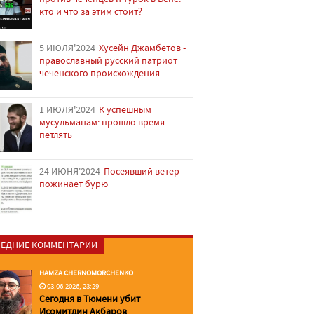
кто и что за этим стоит?
5 ИЮЛЯ'2024
Хусейн Джамбетов -
православный русский патриот
чеченского происхождения
1 ИЮЛЯ'2024
К успешным
мусульманам: прошло время
петлять
24 ИЮНЯ'2024
Посеявший ветер
пожинает бурю
ЕДНИЕ КОММЕНТАРИИ
HAMZA CHERNOMORCHENKO
03.06.2026, 23:29
Сегодня в Тюмени убит
Исомитдин Акбаров