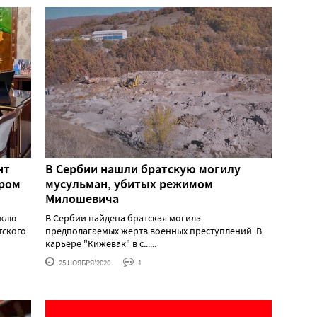
нт
В Сербии нашли братскую могилу
тром
мусульман, убитых режимом
Милошевича
джлю
В Сербии найдена братская могила
тского
предполагаемых жертв военных преступлений. В
карьере "Кижевак" в с......
25 НОЯБРЯ'2020
1