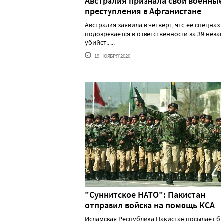
Австралия признала свои военны
преступления в Афганистане
Австралия заявила в четверг, что ее спецназ
подозревается в ответственности за 39 нез
убийст......
19 НОЯБРЯ'2020
"Суннитское НАТО": Пакистан
отправил войска на помощь КСА
Исламская Республика Пакистан посылает б