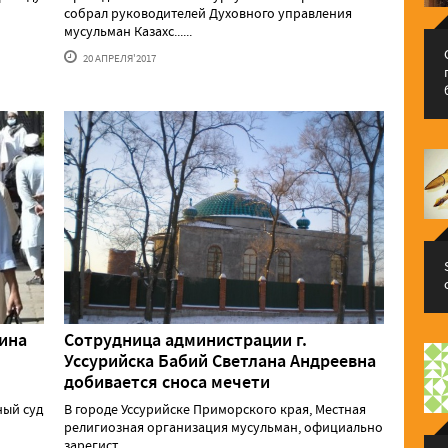
собрал руководителей Духовного управления
мусульман Казахс......
20 АПРЕЛЯ'2017
ина
Сотрудница администрации г.
Уссурийска Бабий Светлана Андреевна
добивается сноса мечети
ный суд
В городе Уссурийске Приморского края, Местная
религиозная организация мусульман, официально
зарегист......