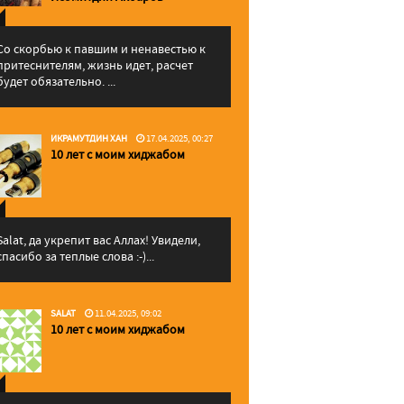
Со скорбью к павшим и ненавестью к
притеснителям, жизнь идет, расчет
будет обязательно. ...
ИКРАМУТДИН ХАН
17.04.2025, 00:27
10 лет с моим хиджабом
Salat, да укрепит вас Аллаx! Увидели,
спасибо за теплые слова :-)...
SALAT
11.04.2025, 09:02
10 лет с моим хиджабом