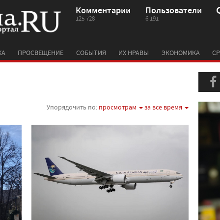
Комментарии
Пользователи
125 728
6 191
КА
ПРОСВЕЩЕНИЕ
СОБЫТИЯ
ИХ НРАВЫ
ЭКОНОМИКА
СР
Упорядочить по:
просмотрам
за все время