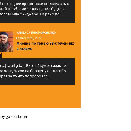
В последнее время тоже столкнулась с
этой проблемой. Ощущение будто я
поспешила с хиджабом и рано по...
HAMZA CHERNOMORCHENKO
30.01.2025, 15:22
Мнение по теме о 73-х течениях
в исламе
إمام احمد إما , Ва алейкум ассалам ва
рахматуЛлахи ва баракятух! Спасибо
брат за то что попробовал ...
 by golosislama