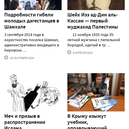
Подробности гибели
Шейх Изз ад-Дин аль-
молодых дагестанцев в
Кассам — первый
Шамхале
муджахид Палестины
3 сентября 2014 года в
12 ноября 1935 года 35-
окрестностях поселка Шамхал,
летний мужчина с пепельной
административно входящего в
бородой, одетый в тр......
Кировски......
6 АПРЕЛЯ'2013
18 СЕНТЯБРЯ'2014
Меч и призыв в
В Крыму изымут
распространении
учебник,
Ислама
оправдывающий