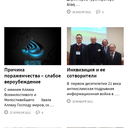
&laq......
26 ИЮЛЯ'2012
3
Причина
Инквизиция и ее
пораженчества – слабое
сотворители
вероубеждение
В первом десятилетии 21 века
антиисламская подрывная
С именем Аллаха
информационная война в ......
Всемилостивого и
Милостивейшего. Хвала
29 ЯНВАРЯ'2011
Аллаху Господу миров, ск......
27 АПРЕЛЯ'2011
6