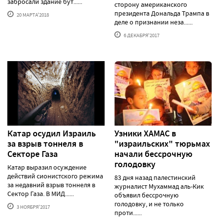
забросали здание бут......
сторону американского
президента Дональда Трампа в
20 МАРТА'2018
деле о признании неза......
6 ДЕКАБРЯ'2017
Катар осудил Израиль
Узники ХАМАС в
за взрыв тоннеля в
"израильских" тюрьмах
Секторе Газа
начали бессрочную
голодовку
Катар выразил осуждение
действий сионистского режима
83 дня назад палестинский
за недавний взрыв тоннеля в
журналист Мухаммад аль-Кик
Сектор Газа. В МИД......
объявил бессрочную
голодовку, и не только
3 НОЯБРЯ'2017
проти......