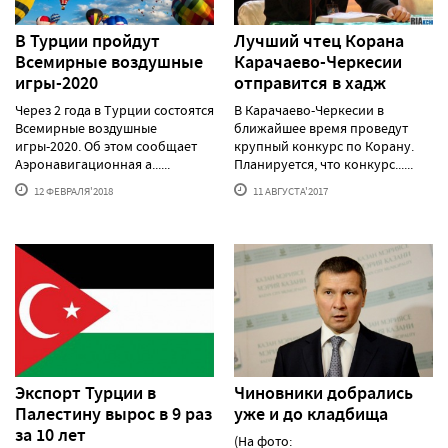
В Турции пройдут
Лучший чтец Корана
Всемирные воздушные
Карачаево-Черкесии
игры-2020
отправится в хадж
Через 2 года в Турции состоятся
В Карачаево-Черкесии в
Всемирные воздушные
ближайшее время проведут
игры-2020. Об этом сообщает
крупный конкурс по Корану.
Аэронавигационная а......
Планируется, что конкурс......
12 ФЕВРАЛЯ'2018
11 АВГУСТА'2017
Экспорт Турции в
Чиновники добрались
Палестину вырос в 9 раз
уже и до кладбища
за 10 лет
(На фото: