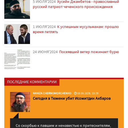
5 ИЮЛЯ'2024
Хусейн Джамбетов - православный
русский патриот чеченского происхождения
1 ИЮЛЯ'2024
К успешным мусульманам: прошло
время петлять
24 ИЮНЯ'2024
Посеявший ветер пожинает бурю
ПОСЛЕДНИЕ КОММЕНТАРИИ
HAMZA CHERNOMORCHENKO
03.06.2026, 23:29
Сегодня в Тюмени убит Исомитдин Акбаров
Со скорбью к павшим и ненавестью к притеснителям,