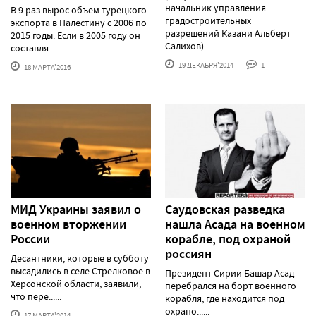
начальник управления
В 9 раз вырос объем турецкого
градостроительных
экспорта в Палестину с 2006 по
разрешений Казани Альберт
2015 годы. Если в 2005 году он
Салихов)......
составля......
19 ДЕКАБРЯ'2014
1
18 МАРТА'2016
МИД Украины заявил о
Саудовская разведка
военном вторжении
нашла Асада на военном
России
корабле, под охраной
россиян
Десантники, которые в субботу
высадились в селе Стрелковое в
Президент Сирии Башар Асад
Херсонской области, заявили,
перебрался на борт военного
что пере......
корабля, где находится под
охрано......
17 МАРТА'2014