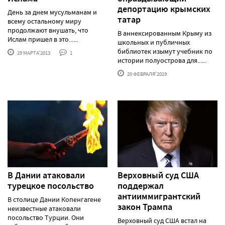
депортацию крымских
День за днем мусульманам и
татар
всему остальному миру
продолжают внушать, что
В аннексированным Крыму из
Ислам пришел в это......
школьных и публичных
библиотек изымут учебник по
29 МАРТА'2013
1
истории полуострова для......
20 ФЕВРАЛЯ'2019
В Дании атаковали
Верховный суд США
турецкое посольство
поддержал
антииммигрантский
В столице Дании Копенгагене
закон Трампа
неизвестные атаковали
посольство Турции. Они
Верховный суд США встал на