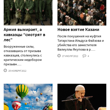
Армия вымирает, а
Новое взятие Казани
кавказцы “смотрят в
После покушения на муфтия
лес”
Татарстана Ильдуса Файзова и
убийства его заместителя
Вооруженные силы,
Валиуллы Якупова в р......
отказавшись от призыва
кавказцев, столкнулись с
27 ИЮЛЯ'2012
4
критическим недобором
призывн......
25 НОЯБРЯ'2012