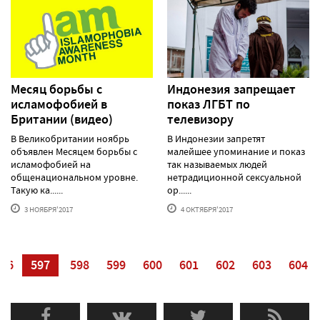
Месяц борьбы с
Индонезия запрещает
исламофобией в
показ ЛГБТ по
Британии (видео)
телевизору
В Великобритании ноябрь
В Индонезии запретят
объявлен Месяцем борьбы с
малейшее упоминание и показ
исламофобией на
так называемых людей
общенациональном уровне.
нетрадиционной сексуальной
Такую ка......
ор......
3 НОЯБРЯ'2017
4 ОКТЯБРЯ'2017
596
597
598
599
600
601
602
603
604