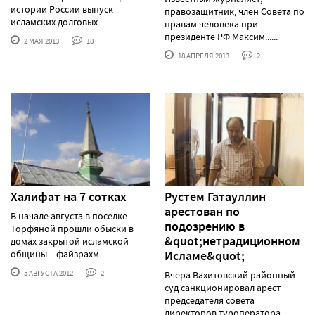
истории России выпуск
правозащитник, член Совета по
исламских долговых......
правам человека при
президенте РФ Максим......
2 МАЯ'2013
18
18 АПРЕЛЯ'2013
2
Халифат на 7 сотках
Рустем Гатауллин
арестован по
В начале августа в поселке
подозрению в
Торфяной прошли обыски в
&quot;нетрадиционном
домах закрытой исламской
общины – файзрахм......
Исламе&quot;
5 АВГУСТА'2012
2
Вчера Вахитовский районный
суд санкционировал арест
председателя совета
директоров туроператора