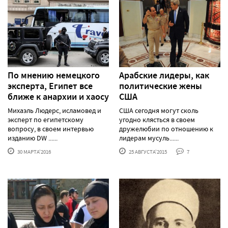
По мнению немецкого
Арабские лидеры, как
эксперта, Египет все
политические жены
ближе к анархии и хаосу
США
Михаэль Людерс, исламовед и
США сегодня могут сколь
эксперт по египетскому
угодно клясться в своем
вопросу, в своем интервью
дружелюбии по отношению к
изданию DW ......
лидерам мусуль......
30 МАРТА'2016
25 АВГУСТА'2015
7