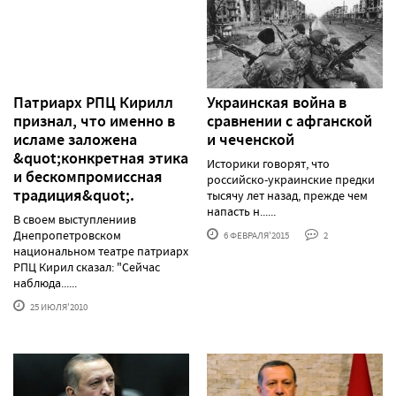
Патриарх РПЦ Кирилл
Украинская война в
признал, что именно в
сравнении с афганской
исламе заложена
и чеченской
&quot;конкретная этика
Историки говорят, что
и бескомпромиссная
российско-украинские предки
традиция&quot;.
тысячу лет назад, прежде чем
напасть н......
В своем выступлениив
Днепропетровском
6 ФЕВРАЛЯ'2015
2
национальном театре патриарх
РПЦ Кирил сказал: "Сейчас
наблюда......
25 ИЮЛЯ'2010