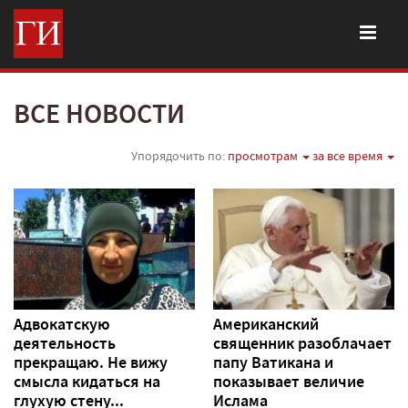
ВСЕ НОВОСТИ
Упорядочить по:
просмотрам
за все время
Адвокатскую
Американский
деятельность
священник разоблачает
прекращаю. Не вижу
папу Ватикана и
смысла кидаться на
показывает величие
глухую стену...
Ислама