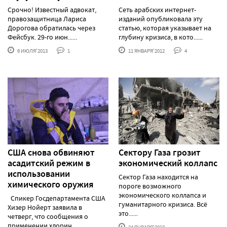
Срочно! Известный адвокат,
Сеть арабских интернет-
правозащитница Лариса
изданий опубликовала эту
Дорогова обратилась через
статью, которая указывает на
Фейсбук. 29-го июн......
глубину кризиса, в кото......
6 ИЮЛЯ'2013
1
11 ЯНВАРЯ'2012
4
США снова обвиняют
Сектору Газа грозит
асадитский режим в
экономический коллапс
использовании
Сектор Газа находится на
химического оружия
пороге возможного
экономического коллапса и
Спикер Госдепартамента США
гуманитарного кризиса. Всё
Хизер Нойерт заявила в
это......
четверг, что сообщения о
применении хлорин......