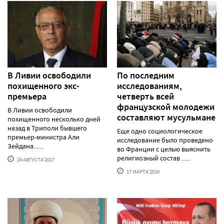
В Ливии освободили
По последним
похищенного экс-
исследованиям,
премьера
четверть всей
французской молодежи
В Ливии освободили
составляют мусульмане
похищенного несколько дней
назад в Триполи бывшего
Еще одно социологическое
премьер-министра Али
исследование было проведено
Зейдана.......
во Франции с целью выяснить
религиозный состав ......
24 АВГУСТА'2017
17 МАРТА'2016