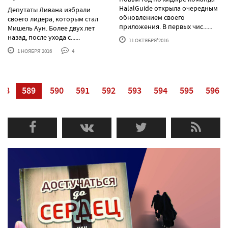
HalalGuide открыла очередным
Депутаты Ливана избрали
обновлением своего
своего лидера, которым стал
приложения. В первых чис......
Мишель Аун. Более двух лет
назад, после ухода с......
11 ОКТЯБРЯ'2016
1 НОЯБРЯ'2016
4
588
589
590
591
592
593
594
595
596