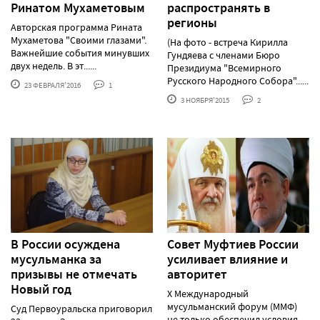
Ринатом Мухаметовым
распространять в
регионы
Авторская программа Рината
Мухаметова "Своими глазами".
(На фото - встреча Кирилла
Важнейшие события минувших
Гундяева с членами Бюро
двух недель. В эт......
Президиума "Всемирного
Русского Народного Собора"......
23 ФЕВРАЛЯ'2016
1
3 НОЯБРЯ'2015
2
В России осуждена
Совет Муфтиев России
мусульманка за
усиливает влияние и
призывы не отмечать
авторитет
Новый год
X Международный
мусульманский форум (ММФ)
Суд Первоуральска приговорил
не только обеспечил условия