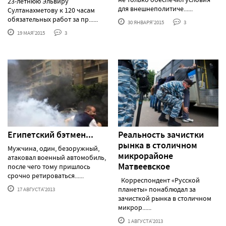
23-летнюю Эльвиру
для внешнеполитиче......
Султанахметову к 120 часам
обязательных работ за пр......
30 ЯНВАРЯ'2015
3
19 МАЯ'2015
3
Египетский бэтмен...
Реальность зачистки
рынка в столичном
Мужчина, один, безоружный,
микрорайоне
атаковал военный автомобиль,
Матвеевское
после чего тому пришлось
срочно ретироваться......
Корреспондент «Русской
планеты» понаблюдал за
17 АВГУСТА'2013
зачисткой рынка в столичном
микрор......
1 АВГУСТА'2013