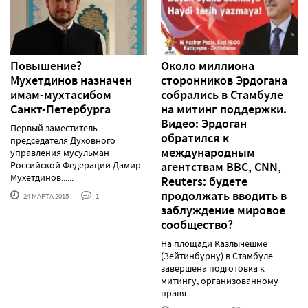
Повышение?
Около миллиона
Мухетдинов назначен
сторонников Эрдогана
имам-мухтасибом
собрались в Стамбуле
Санкт-Петербурга
на митинг поддержки.
Видео: Эрдоган
Первый заместитель
обратился к
председателя Духовного
международным
управления мусульман
Российской Федерации Дамир
агентствам BBC, CNN,
Мухетдинов......
Reuters: будете
продолжать вводить в
24 МАРТА'2015
1
заблуждение мировое
сообщество?
На площади Казлычешме
(Зейтинбурну) в Стамбуле
завершена подготовка к
митингу, организованному
правя......