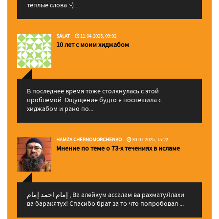
теплые слова :-)...
SALAT
11.04.2025, 09:02
10 лет с моим хиджабом
В последнее время тоже столкнулась с этой
проблемой. Ощущение будто я поспешила с
хиджабом и рано по...
HAMZA CHERNOMORCHENKO
30.01.2025, 15:22
Мнение по теме о 73-х течениях в исламе
إمام احمد إمام , Ва алейкум ассалам ва рахматуЛлахи
ва баракятух! Спасибо брат за то что попробовал ...