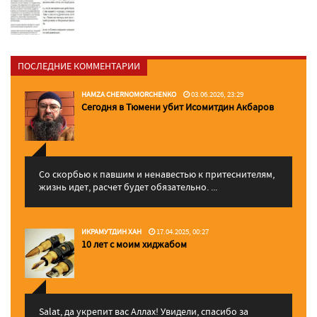
ПОСЛЕДНИЕ КОММЕНТАРИИ
HAMZA CHERNOMORCHENKO
03.06.2026, 23:29
Сегодня в Тюмени убит Исомитдин Акбаров
Со скорбью к павшим и ненавестью к притеснителям,
жизнь идет, расчет будет обязательно. ...
ИКРАМУТДИН ХАН
17.04.2025, 00:27
10 лет с моим хиджабом
Salat, да укрепит вас Аллаx! Увидели, спасибо за