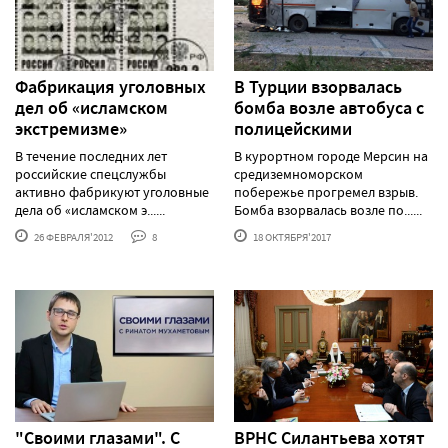
Фабрикация уголовных
В Турции взорвалась
дел об «исламском
бомба возле автобуса с
экстремизме»
полицейскими
В течение последних лет
В курортном городе Мерсин на
российские спецслужбы
средиземноморском
активно фабрикуют уголовные
побережье прогремел взрыв.
дела об «исламском э......
Бомба взорвалась возле по......
26 ФЕВРАЛЯ'2012
8
18 ОКТЯБРЯ'2017
"Своими глазами". С
ВРНC Силантьева хотят