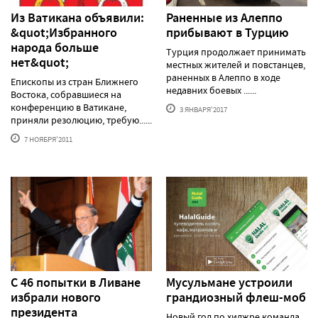
Из Ватикана объявили:
Раненные из Алеппо
&quot;Избранного
прибывают в Турцию
народа больше
Турция продолжает принимать
нет&quot;
местных жителей и повстанцев,
раненных в Алеппо в ходе
Епископы из стран Ближнего
недавних боевых ......
Востока, собравшиеся на
конференцию в Ватикане,
3 ЯНВАРЯ'2017
приняли резолюцию, требую......
7 НОЯБРЯ'2011
С 46 попытки в Ливане
Мусульмане устроили
избрали нового
грандиозный флеш-моб
президента
Новый год по хиджре команда