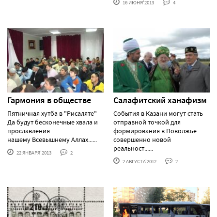
16 ИЮНЯ'2013
4
Гармония в обществе
Салафитский ханафизм
Пятничная хутба в "Рисаляте"
События в Казани могут стать
Да будут бесконечные хвала и
отправной точкой для
прославления
формирования в Поволжье
нашему Всевышнему Аллах......
совершенно новой
реальност......
22 ЯНВАРЯ'2013
2
2 АВГУСТА'2012
2