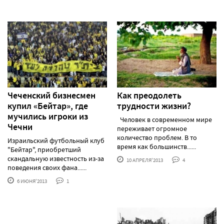
Чеченский бизнесмен
Как преодолеть
купил «Бейтар», где
трудности жизни?
мучились игроки из
Человек в современном мире
Чечни
переживает огромное
количество проблем. В то
Израильский футбольный клуб
время как большинств......
"Бейтар", приобретший
скандальную известность из-за
10 АПРЕЛЯ'2013
4
поведения своих фана......
6 ИЮНЯ'2013
1