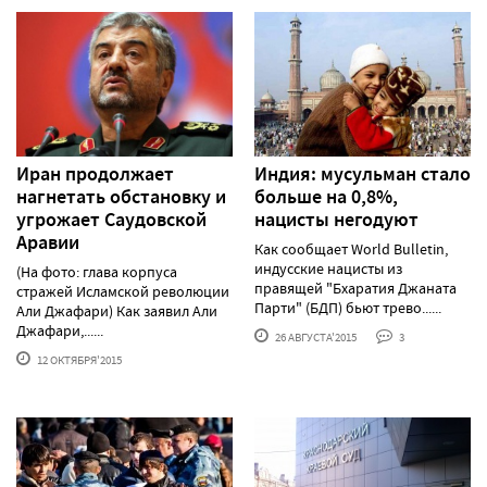
Иран продолжает
Индия: мусульман стало
нагнетать обстановку и
больше на 0,8%,
угрожает Саудовской
нацисты негодуют
Аравии
Как сообщает World Bulletin,
индусские нацисты из
(На фото: глава корпуса
правящей "Бхаратия Джаната
стражей Исламской революции
Парти" (БДП) бьют трево......
Али Джафари) Как заявил Али
Джафари,......
26 АВГУСТА'2015
3
12 ОКТЯБРЯ'2015