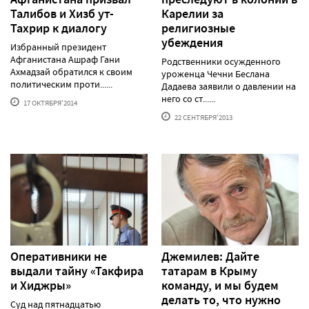
Талибов и Хизб ут-
Карелии за
Тахрир к диалогу
религиозные
убеждения
Избранный президент
Афганистана Ашраф Гани
Родственники осужденного
Ахмадзай обратился к своим
уроженца Чечни Беслана
политическим проти......
Дадаева заявили о давлении на
него со ст......
17 ОКТЯБРЯ'2014
22 СЕНТЯБРЯ'2013
Оперативники не
Джемилев: Дайте
выдали тайну «Такфира
татарам в Крыму
и Хиджры»
команду, и мы будем
делать то, что нужно
Суд над пятнадцатью