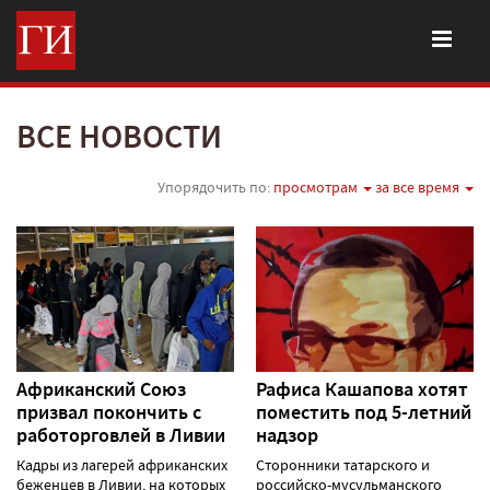
ВСЕ НОВОСТИ
Упорядочить по:
просмотрам
за все время
Африканский Союз
Рафиса Кашапова хотят
призвал покончить с
поместить под 5-летний
работорговлей в Ливии
надзор
Кадры из лагерей африканских
Сторонники татарского и
беженцев в Ливии, на которых
российско-мусульманского