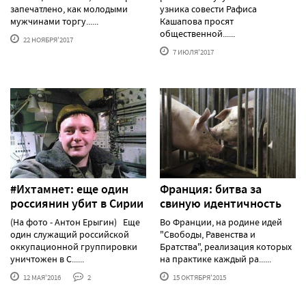
запечатлено, как молодыми
узника совести Рафиса
мужчинами торгу......
Кашапова просят
общественной......
22 НОЯБРЯ'2017
7 ИЮЛЯ'2017
#Ихтамнет: еще один
Франция: битва за
россиянин убит в Сирии
свиную идентичность
(На фото - Антон Ерыгин) Еще
Во Франции, на родине идей
один служащий российской
"Свободы, Равенства и
оккупационной группировки
Братства", реализация которых
уничтожен в С......
на практике каждый ра......
12 МАЯ'2016
2
15 ОКТЯБРЯ'2015