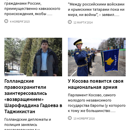
гражданами России,
"Между российскими войсками
преимущественно кавказского
и крымскими татарами пока ни
происхождения, якобы ......
мира, ни войны", – заявил......
4 НОЯБРЯ'2015
12 МАРТА'2014
Голландские
У Косова появится своя
правоохранители
национальная армия
заинтересовались
Парламент Косово, самого
«возвращением»
молодого независимого
Шарофиддина Гадоева в
государства Европы (у которого
Таджикистан
к тому же большинство......
13 НОЯБРЯ'2018
Голландские дипломаты и
полиция занялись
расследованием т.н.