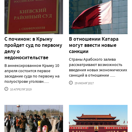
С почином: в Крыму
В отношении Катара
пройдет суд по первому
могут ввести новые
делу о
санкции
недоносительстве
Страны Арабского залива
рассматривают возможность
В аннексированном Крыму 10
введения новых экономических
апреля состоится первое
санкций в отношении ......
заседание суда по первому на
полуострове уголовн......
29 ИЮНЯ'2017
10 АПРЕЛЯ'2019