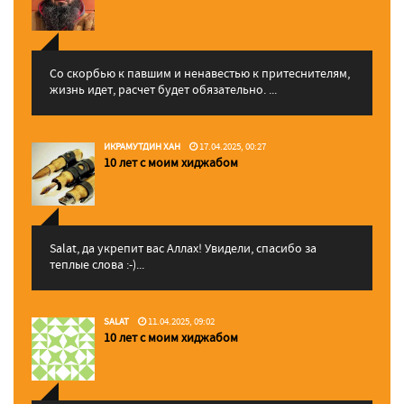
Со скорбью к павшим и ненавестью к притеснителям,
жизнь идет, расчет будет обязательно. ...
ИКРАМУТДИН ХАН
17.04.2025, 00:27
10 лет с моим хиджабом
Salat, да укрепит вас Аллаx! Увидели, спасибо за
теплые слова :-)...
SALAT
11.04.2025, 09:02
10 лет с моим хиджабом