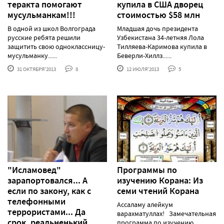
теракта помогают
купила в США дворец
мусульманкам!!!
стоимостью $58 млн
В одной из школ Волгограда
Младшая дочь президента
русские ребята решили
Узбекистана 34-летняя Лола
защитить свою одноклассницу-
Тилляева-Каримова купила в
мусульманку......
Беверли-Хиллз......
31 ОКТЯБРЯ'2013
8
12 ИЮЛЯ'2013
5
"Исламовед"
Программы по
зарапортовался... А
изучению Корана: Из
если по закону, как с
семи чтений Корана
телефонными
Ассаламу алейкум
террористами... Да
варахматуллах! Замечательная
срок, реальненький...
программа по изучению