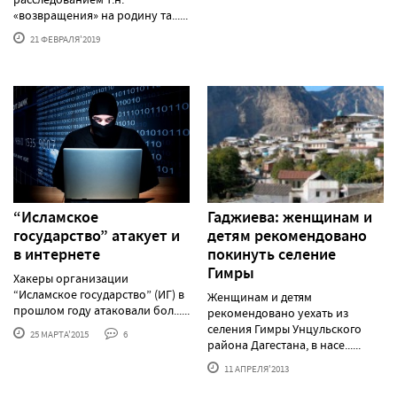
«возвращения» на родину та......
21 ФЕВРАЛЯ'2019
“Исламское
Гаджиева: женщинам и
государство” атакует и
детям рекомендовано
в интернете
покинуть селение
Гимры
Хакеры организации
“Исламское государство” (ИГ) в
Женщинам и детям
прошлом году атаковали бол......
рекомендовано уехать из
селения Гимры Унцульского
25 МАРТА'2015
6
района Дагестана, в насе......
11 АПРЕЛЯ'2013