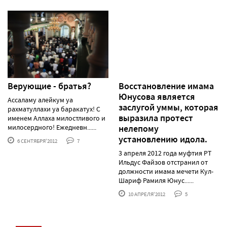
Верующие - братья?
Восстановление имама
Юнусова является
Ассаламу алейкум уа
заслугой уммы, которая
рахматуллахи уа баракатух! С
выразила протест
именем Аллаха милостливого и
милосердного! Ежедневн......
нелепому
установлению идола.
6 СЕНТЯБРЯ'2012
7
3 апреля 2012 года муфтия РТ
Ильдус Файзов отстранил от
должности имама мечети Кул-
Шариф Рамиля Юнус......
10 АПРЕЛЯ'2012
5