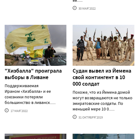
30 МАЯ'2022
"Хизбалла" проиграла
Судан вывел из Йемена
выборы в Ливане
свой контингент в 10
000 солдат
Поддерживаемая
Ираном «Хизбалла» и ее
Похоже, что из Йемена домой
союзники потеряли
могут возвращаются не только
большинство в ливанск......
эмиратовские солдаты. По
меньшей мере 10 0......
17 МАЯ'2022
31 ОКТЯБРЯ'2019