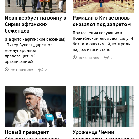
Иран вербует на войну в
Рамадан в Китае вновь
Сирии афганских
оказался под запретом
беженцев
Притеснения верующих в
Поднебесной набирают силу. И
(На фото - афганские беженцы)
без того ощутимый, контроль
Питер Букерт, директор
над религией стано......
международной
правозащитной
18 ИЮНЯ'2015
2
организации&......
29 ЯНВАРЯ'2016
2
Новый президент
Уроженца Чечни
Афганистана призвал
преследуют в колонии в