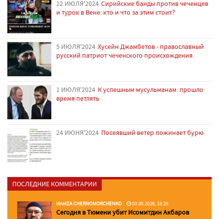
12 ИЮЛЯ'2024
Сирийские банды против чеченцев
и турок в Вене: кто и что за этим стоит?
5 ИЮЛЯ'2024
Хусейн Джамбетов - православный
русский патриот чеченского происхождения
1 ИЮЛЯ'2024
К успешным мусульманам: прошло
время петлять
24 ИЮНЯ'2024
Посеявший ветер пожинает бурю
ПОСЛЕДНИЕ КОММЕНТАРИИ
HAMZA CHERNOMORCHENKO
03.06.2026, 23:29
Сегодня в Тюмени убит Исомитдин Акбаров