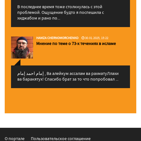
В последнее время тоже столкнулась с этой
проблемой. Ощущение будто я поспешила с
хиджабом и рано по...
HAMZA CHERNOMORCHENKO
30.01.2025, 15:22
Мнение по теме о 73-х течениях в исламе
إمام احمد إمام , Ва алейкум ассалам ва рахматуЛлахи
ва баракятух! Спасибо брат за то что попробовал ...
О портале
Пользовательское соглашение