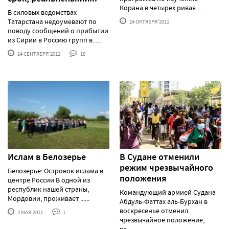
Корана в четырех ривая......
В силовых ведомствах
Татарстана недоумевают по
24 ОКТЯБРЯ'2011
поводу сообщений о прибытии
из Сирии в Россию групп в......
14 СЕНТЯБРЯ'2012
18
Ислам в Белозерье
В Судане отменили
режим чрезвычайного
Белозерье: Островок ислама в
положения
центре России В одной из
республик нашей страны,
Командующий армией Судана
Мордовии, проживает ......
Абдуль-Фаттах аль-Бурхан в
воскресенье отменил
2 МАЯ'2011
1
чрезвычайное положение,
вв......