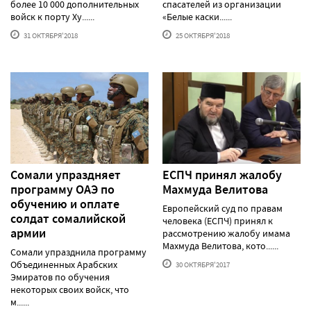
более 10 000 дополнительных
спасателей из организации
войск к порту Ху......
«Белые каски......
31 ОКТЯБРЯ'2018
25 ОКТЯБРЯ'2018
Сомали упраздняет
ЕСПЧ принял жалобу
программу ОАЭ по
Махмуда Велитова
обучению и оплате
Европейский суд по правам
солдат сомалийской
человека (ЕСПЧ) принял к
армии
рассмотрению жалобу имама
Махмуда Велитова, кото......
Сомали упразднила программу
Объединенных Арабских
30 ОКТЯБРЯ'2017
Эмиратов по обучения
некоторых своих войск, что
м......