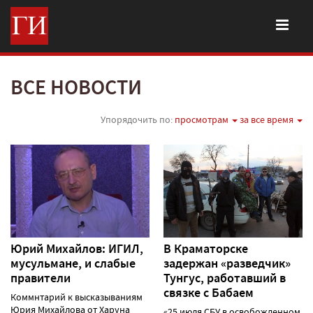
ВСЕ НОВОСТИ
Упорядочить по:
просмотрам
за все время
Юрий Михайлов: ИГИЛ,
В Краматорске
мусульмане, и слабые
задержан «разведчик»
правители
Тунгус, работавший в
связке с Бабаем
Коммнтарий к высказываниям
Юрия Михайлова от Харуна
«25 июля СБУ в освобожденном