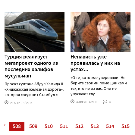
Турция реализует
Ненависть уже
мегапроект одного из
проявилась у них на
последних халифов
устах...
мусульман
«О те, которые уверовали! Не
берите своими помощниками
Проект султана Абдул Хамида II
тех, кто не из вас. Они не
«Хиджазская железная дорога»,
упускают слу......
которая соединит Стамбул с ......
4 АВГУСТА'2013
4
23 АПРЕЛЯ'2014
07
508
509
510
511
512
513
514
515