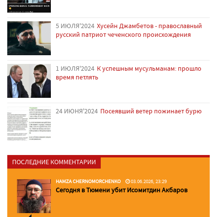
5 ИЮЛЯ'2024
Хусейн Джамбетов - православный
русский патриот чеченского происхождения
1 ИЮЛЯ'2024
К успешным мусульманам: прошло
время петлять
24 ИЮНЯ'2024
Посеявший ветер пожинает бурю
ПОСЛЕДНИЕ КОММЕНТАРИИ
HAMZA CHERNOMORCHENKO
03.06.2026, 23:29
Сегодня в Тюмени убит Исомитдин Акбаров