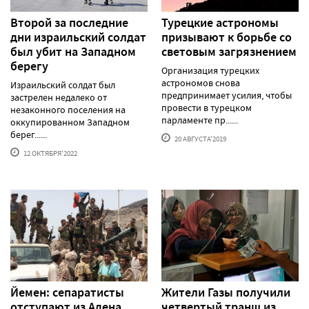
Второй за последние
Турецкие астрономы
дни израильский солдат
призывают к борьбе со
был убит на Западном
световым загрязнением
берегу
Организация турецких
астрономов снова
Израильский солдат был
предпринимает усилия, чтобы
застрелен недалеко от
провести в турецком
незаконного поселения на
парламенте пр......
оккупированном Западном
берег......
20 АВГУСТА'2019
12 ОКТЯБРЯ'2022
Йемен: сепаратисты
Жители Газы получили
отступают из Адена
четвертый транш из