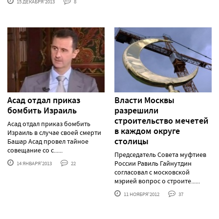
15 ДЕКАБРЯ'2013
8
Асад отдал приказ
Власти Москвы
бомбить Израиль
разрешили
строительство мечетей
Асад отдал приказ бомбить
в каждом округе
Израиль в случае своей смерти
столицы
Башар Асад провел тайное
совещание со с......
Председатель Совета муфтиев
России Равиль Гайнутдин
14 ЯНВАРЯ'2013
22
согласовал с московской
мэрией вопрос о строите......
11 НОЯБРЯ'2012
37