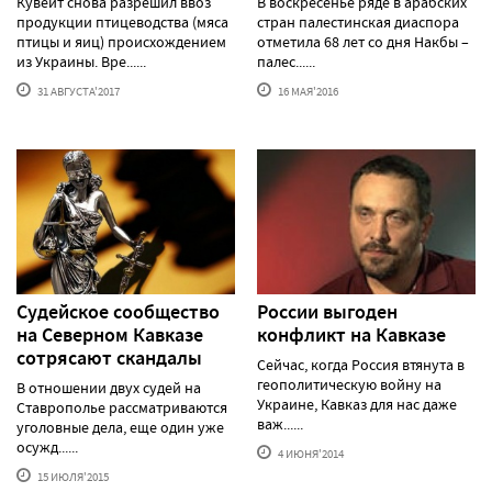
Кувейт снова разрешил ввоз
В воскресенье ряде в арабских
продукции птицеводства (мяса
стран палестинская диаспора
птицы и яиц) происхождением
отметила 68 лет со дня Накбы –
из Украины. Вре......
палес......
31 АВГУСТА'2017
16 МАЯ'2016
Судейское сообщество
России выгоден
на Северном Кавказе
конфликт на Кавказе
сотрясают скандалы
Сейчас, когда Россия втянута в
геополитическую войну на
В отношении двух судей на
Украине, Кавказ для нас даже
Ставрополье рассматриваются
важ......
уголовные дела, еще один уже
осужд......
4 ИЮНЯ'2014
15 ИЮЛЯ'2015