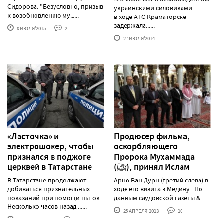
Сидорова: "Безусловно, призыв
украинскими силовиками
к возобновлению му......
в ходе АТО Краматорске
задержала......
8 ИЮЛЯ'2015
2
27 ИЮЛЯ'2014
«Ласточка» и
Продюсер фильма,
электрошокер, чтобы
оскорбляющего
признался в поджоге
Пророка Мухаммада
церквей в Татарстане
(ﷺ), принял Ислам
В Татарстане продолжают
Арно Ван Дурн (третий слева) в
добиваться признательных
ходе его визита в Медину По
показаний при помощи пыток.
данным саудовской газеты &......
Несколько часов назад ......
25 АПРЕЛЯ'2013
10