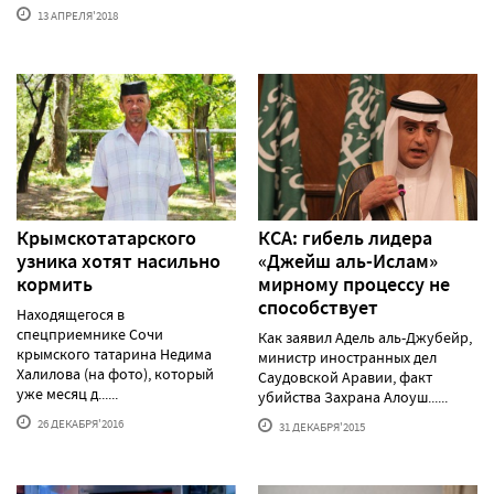
13 АПРЕЛЯ'2018
Крымскотатарского
КСА: гибель лидера
узника хотят насильно
«Джейш аль-Ислам»
кормить
мирному процессу не
способствует
Находящегося в
спецприемнике Сочи
Как заявил Адель аль-Джубейр,
крымского татарина Недима
министр иностранных дел
Халилова (на фото), который
Саудовской Аравии, факт
уже месяц д......
убийства Захрана Алоуш......
26 ДЕКАБРЯ'2016
31 ДЕКАБРЯ'2015