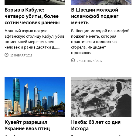
Взрыв в Кабуле:
В Швеции молодой
четверо убиты, более
исламофоб поджег
сотни человек ранены
мечеть
Мощный взрыв потряс
В Швеции молодой исламофоб
афганскую столицу Кабул, убив
поджег мечеть, которая
по меньшей мере четырех
практически полностью
человек и ранив десятки д......
сгорела. Инцидент
произошел......
15 ЯНВАРЯ'2019
27 СЕНТЯБРЯ'2017
Кувейт разрешил
Накба: 68 лет со дня
Украине ввоз птиц
Исхода