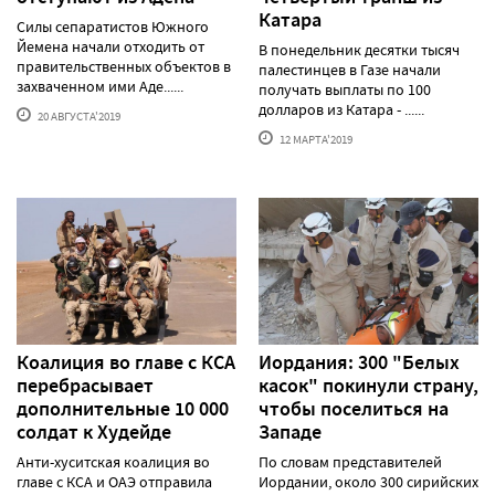
Катара
Силы сепаратистов Южного
Йемена начали отходить от
В понедельник десятки тысяч
правительственных объектов в
палестинцев в Газе начали
захваченном ими Аде......
получать выплаты по 100
долларов из Катара - ......
20 АВГУСТА'2019
12 МАРТА'2019
Коалиция во главе с КСА
Иордания: 300 "Белых
перебрасывает
касок" покинули страну,
дополнительные 10 000
чтобы поселиться на
солдат к Худейде
Западе
Анти-хуситская коалиция во
По словам представителей
главе с КСА и ОАЭ отправила
Иордании, около 300 сирийских