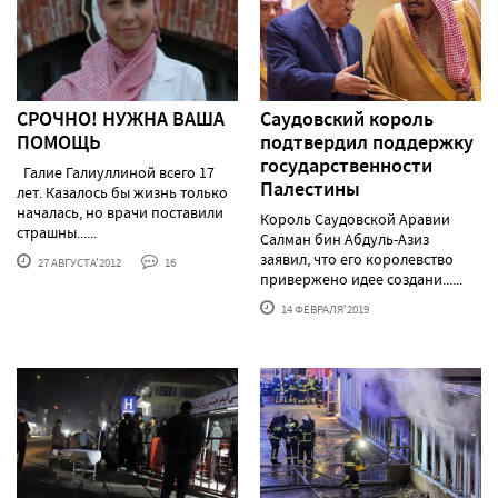
СРОЧНО! НУЖНА ВАША
Саудовский король
ПОМОЩЬ
подтвердил поддержку
государственности
Галие Галиуллиной всего 17
Палестины
лет. Казалось бы жизнь только
началась, но врачи поставили
Король Саудовской Аравии
страшны......
Салман бин Абдуль-Азиз
заявил, что его королевство
27 АВГУСТА'2012
16
привержено идее создани......
14 ФЕВРАЛЯ'2019