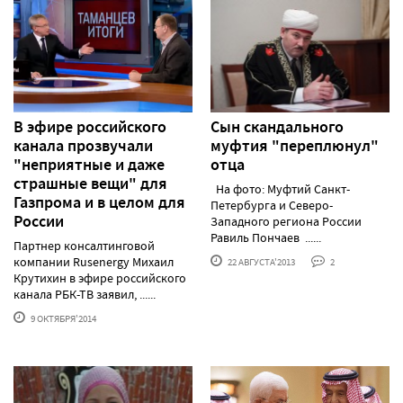
В эфире российского
Сын скандального
канала прозвучали
муфтия "переплюнул"
"неприятные и даже
отца
страшные вещи" для
На фото: Муфтий Санкт-
Газпрома и в целом для
Петербурга и Северо-
России
Западного региона России
Равиль Пончаев ......
Партнер консалтинговой
компании Rusenergy Михаил
22 АВГУСТА'2013
2
Крутихин в эфире российского
канала РБК-ТВ заявил, ......
9 ОКТЯБРЯ'2014