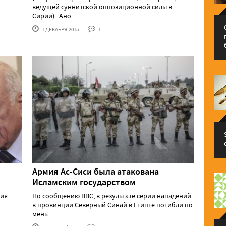
ведущей суннитской оппозиционной силы в
Сирии) Ано......
1 ДЕКАБРЯ'2015
1
Армия Ас-Сиси была атакована
Исламским государством
ния
По сообщению BBC, в результате серии нападений
в провинции Северный Синай в Египте погибли по
мень......