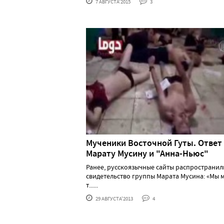
7 АВГУСТА'2015
3
Мученики Восточной Гуты. Ответ
Марату Мусину и "Анна-Ньюс"
Ранее, русскоязычные сайты распространил
свидетельство группы Марата Мусина: «Мы
т......
29 АВГУСТА'2013
4