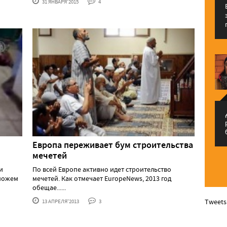
31 ЯНВАРЯ'2015
4
م
Европа переживает бум строительства
мечетей
и
По всей Европе активно идет строительство
 можем
мечетей. Как отмечает EuropeNews, 2013 год
обещае......
Tweets
13 АПРЕЛЯ'2013
3