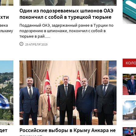
Один из подозреваемых шпионов ОАЭ
охти
покончил с собой в турецкой тюрьме
века
Подданный ОАЭ, задержанный ранее в Турции по
Ильхаму
подозрению в шпионаже, покончил с собой в
тюрьме в рай......
29 АПРЕЛЯ'2019
КОЛО
дет
Российские выборы в Крыму Анкара не