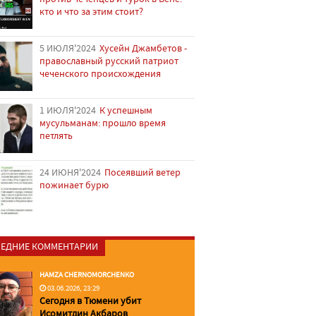
кто и что за этим стоит?
5 ИЮЛЯ'2024
Хусейн Джамбетов -
православный русский патриот
чеченского происхождения
1 ИЮЛЯ'2024
К успешным
мусульманам: прошло время
петлять
24 ИЮНЯ'2024
Посеявший ветер
пожинает бурю
ЕДНИЕ КОММЕНТАРИИ
HAMZA CHERNOMORCHENKO
03.06.2026, 23:29
Сегодня в Тюмени убит
Исомитдин Акбаров