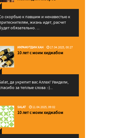
Со скорбью к павшим и ненавестью к
притеснителям, жизнь идет, расчет
будет обязательно. ...
ИКРАМУТДИН ХАН
17.04.2025, 00:27
10 лет с моим хиджабом
Salat, да укрепит вас Аллаx! Увидели,
спасибо за теплые слова :-)...
SALAT
11.04.2025, 09:02
10 лет с моим хиджабом