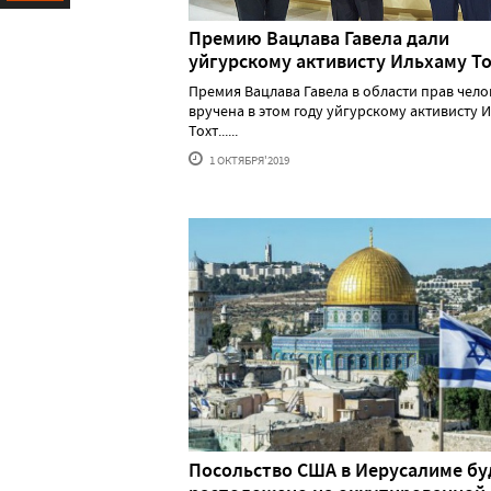
Ресурс
Премию Вацлава Гавела дали
уйгурскому активисту Ильхаму Т
Премия Вацлава Гавела в области прав чело
вручена в этом году уйгурскому активисту 
Тохт......
1 ОКТЯБРЯ'2019
Посольство США в Иерусалиме бу