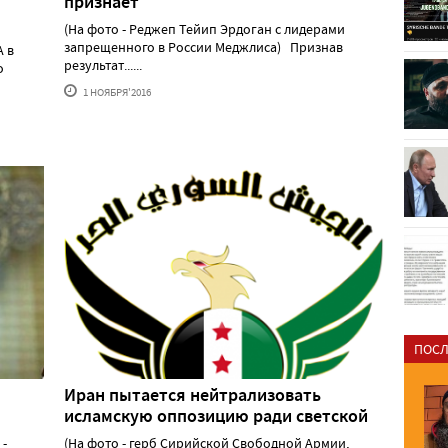
признает
(На фото - Реджеп Тейип Эрдоган с лидерами
запрещенного в России Меджлиса) Признав
А в
результат......
о
1 НОЯБРЯ'2016
ПОСЛ
Иран пытается нейтрализовать
исламскую оппозицию ради светской
 -
(На фото - герб Сирийской Свободной Армии,