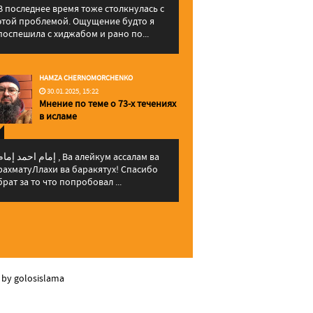
В последнее время тоже столкнулась с
этой проблемой. Ощущение будто я
поспешила с хиджабом и рано по...
HAMZA CHERNOMORCHENKO
30.01.2025, 15:22
Мнение по теме о 73-х течениях
в исламе
إمام احمد إما , Ва алейкум ассалам ва
рахматуЛлахи ва баракятух! Спасибо
брат за то что попробовал ...
 by golosislama