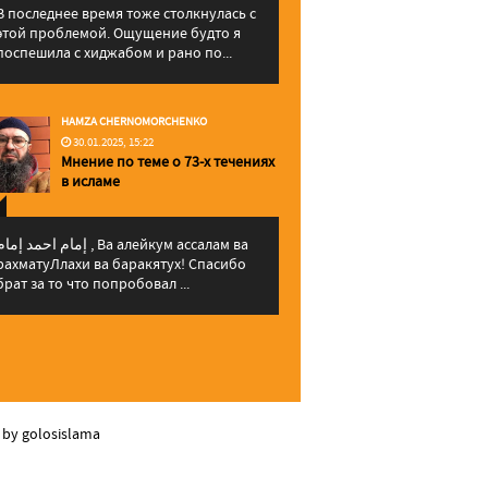
В последнее время тоже столкнулась с
этой проблемой. Ощущение будто я
поспешила с хиджабом и рано по...
HAMZA CHERNOMORCHENKO
30.01.2025, 15:22
Мнение по теме о 73-х течениях
в исламе
إمام احمد إما , Ва алейкум ассалам ва
рахматуЛлахи ва баракятух! Спасибо
брат за то что попробовал ...
 by golosislama