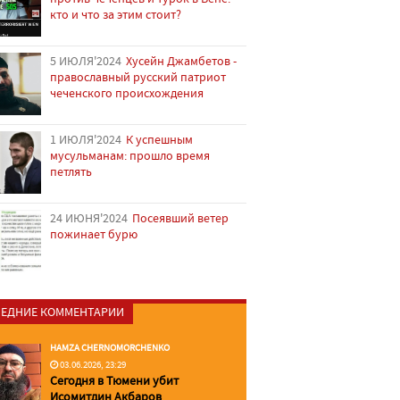
кто и что за этим стоит?
5 ИЮЛЯ'2024
Хусейн Джамбетов -
православный русский патриот
чеченского происхождения
1 ИЮЛЯ'2024
К успешным
мусульманам: прошло время
петлять
24 ИЮНЯ'2024
Посеявший ветер
пожинает бурю
ЕДНИЕ КОММЕНТАРИИ
HAMZA CHERNOMORCHENKO
03.06.2026, 23:29
Сегодня в Тюмени убит
Исомитдин Акбаров