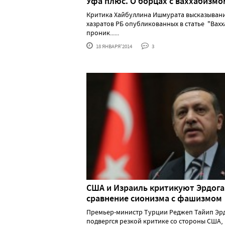
Уфа плюс. О борцах с ваххабизмо
Критика Хайбуллина Ишмурата высказыван
хазратов РБ опубликованных в статье "Вах
проник......
18 ЯНВАРЯ'2014
3
США и Израиль критикуют Эрдога
сравнение сионизма с фашизмом
Премьер-министр Турции Реджеп Тайип Эр
подвергся резкой критике со стороны США,