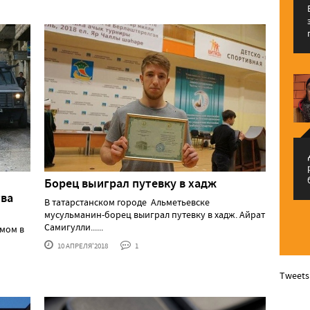
م
Борец выиграл путевку в хадж
тва
В татарстанском городе Альметьевске
мусульманин-борец выиграл путевку в хадж. Айрат
Самигулли......
змом в
10 АПРЕЛЯ'2018
1
Tweets