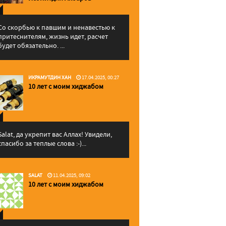
Со скорбью к павшим и ненавестью к
притеснителям, жизнь идет, расчет
будет обязательно. ...
ИКРАМУТДИН ХАН
17.04.2025, 00:27
10 лет с моим хиджабом
Salat, да укрепит вас Аллаx! Увидели,
спасибо за теплые слова :-)...
SALAT
11.04.2025, 09:02
10 лет с моим хиджабом