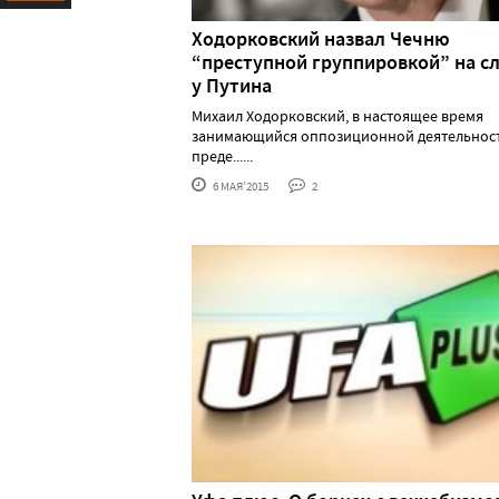
Ресурс
Ходорковский назвал Чечню
“преступной группировкой” на с
у Путина
Михаил Ходорковский, в настоящее время
занимающийся оппозиционной деятельност
преде......
6 МАЯ'2015
2