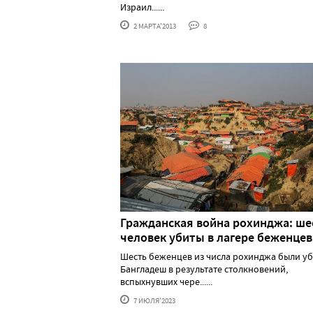
Израил......
2 МАРТА'2013
8
Гражданская война рохинджа: ше
человек убиты в лагере беженцев
Шесть беженцев из числа рохинджа были уб
Бангладеш в результате столкновений,
вспыхнувших чере......
7 ИЮЛЯ'2023