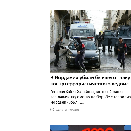
В Иордании убили бывшего главу
контртеррористического ведомс
Генерал Хабис Ханайнех, который ранее
возглавлял ведомство по борьбе с террори
Иордании, был ......
24 ОКТЯБРЯ'2018