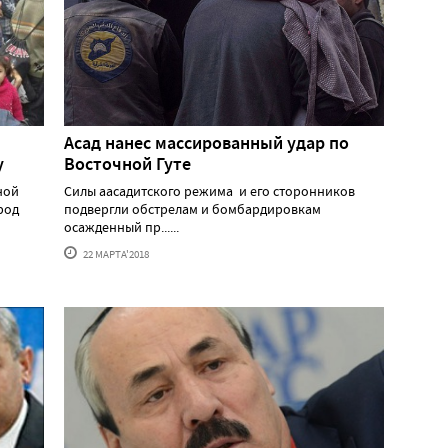
Асад нанес массированный удар по
у
Восточной Гуте
ной
Силы аасадитского режима и его сторонников
род
подвергли обстрелам и бомбардировкам
осажденный пр......
22 МАРТА'2018