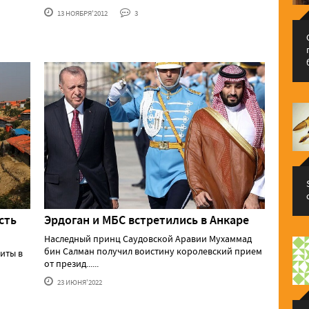
13 НОЯБРЯ'2012
3
сть
Эрдоган и МБС встретились в Анкаре
Наследный принц Саудовской Аравии Мухаммад
бин Салман получил воистину королевский прием
иты в
от презид......
23 ИЮНЯ'2022