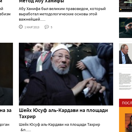
м
Метод Абу Ханифы
ий
Абу Ханифа был великим правоведом, который
хабизм
выработал методологические основы этой
важнейшей......
1 МАЯ'2013
5
ПОСЛ
на за
Шейх Юсуф аль-Кардави на площади
Тахрир
доган
Шейх Юсуф аль-Кардави на площади Тахрир
&n......