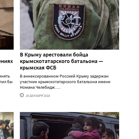
В Крыму арестовали бойца
ениях
крымскотатарского батальона —
крымская ФСБ
инять
В аннексированном Россией Крыму задержан
пил бы
участник крымскотатарского батальона имени
Номана Челебидж......
20 ДЕКАБРЯ'2018