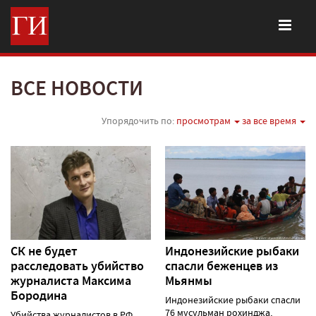
ВСЕ НОВОСТИ
Упорядочить по:
просмотрам
за все время
СК не будет
Индонезийские рыбаки
расследовать убийство
спасли беженцев из
журналиста Максима
Мьянмы
Бородина
Индонезийские рыбаки спасли
76 мусульман рохинджа,
Убийства журналистов в РФ