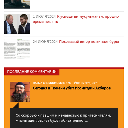
1 ИЮЛЯ'2024
К успешным мусульманам: прошло
время петлять
24 ИЮНЯ'2024
Посеявший ветер пожинает бурю
ПОСЛЕДНИЕ КОММЕНТАРИИ
HAMZA CHERNOMORCHENKO
03.06.2026, 23:29
Сегодня в Тюмени убит Исомитдин Акбаров
Со скорбью к павшим и ненавестью к притеснителям,
жизнь идет, расчет будет обязательно. ...