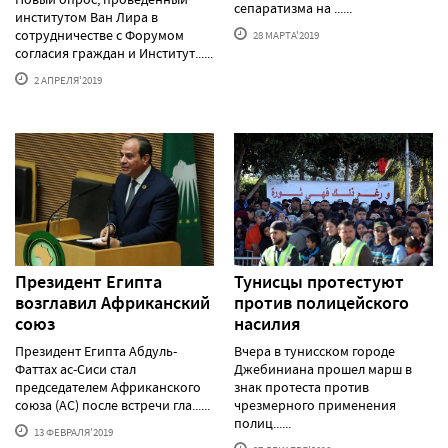
сепаратизма на ......
институтом Ван Лира в
сотрудничестве с Форумом
28 МАРТА'2019
согласия граждан и Институт......
2 АПРЕЛЯ'2019
Президент Египта
Тунисцы протестуют
возглавил Африканский
против полицейского
союз
насилия
Президент Египта Абдуль-
Вчера в тунисском городе
Фаттах ас-Сиси стал
Джебиниана прошел марш в
председателем Африканского
знак протеста против
союза (АС) после встречи гла......
чрезмерного применения
полиц......
13 ФЕВРАЛЯ'2019