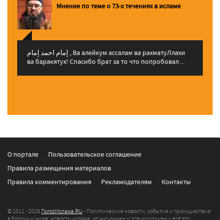
Мнение по теме о 73-х течениях в исламе
إمام احمد إمام , Ва алейкум ассалам ва рахматуЛлахи
ва баракятух! Спасибо брат за то что попробовал ...
О портале
Пользовательское соглашение
Правила размещения материалов
Правила комментирования
Рекламодателям
Контакты
© 2011 - 2026
ГолосИслама.RU
- Политические новости, события и происшествия
в России и мире, новости ислама, от мусульман и для мусульман – всё это