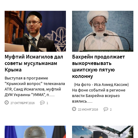
Муфтий Исмагилов дал
Бахрейн продолжает
советы мусульманам
выкорчевывать
Крыма
шиитскую пятую
колонну
Выступая в программе
"Крымский вопрос" телеканала
(На фото - Иса Ахмед Кассим)
ATR, Саид Исмагилов, муфтий
На фоне событий в регионе
ДУМ Украины "УММА", п......
власти Бахрейна всерьез
взялись......
27 ОКТЯБРЯ'2016
1
22 ИЮНЯ'2016
2