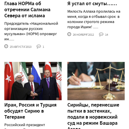
Глава НОРМа об
Я устал от смуты……
отречении Салмана
Милость Аллаха пролилась на
Севера от ислама
меня, когда я отбывал срок в
колонии строгого режима
Председатель «Национальной
города Ишим! ......
организации русских
мусульман» (НОРМ) опроверг
26 НОЯБРЯ'2012
14
ин......
25 АВГУСТА'2013
1
Иран, Россия и Турция
Сирийцы, перенесшие
обсудят Сирию в
пытки в застенках,
Тегеране
подали в норвежский
суд на режим Башара
Российский президент
Асада