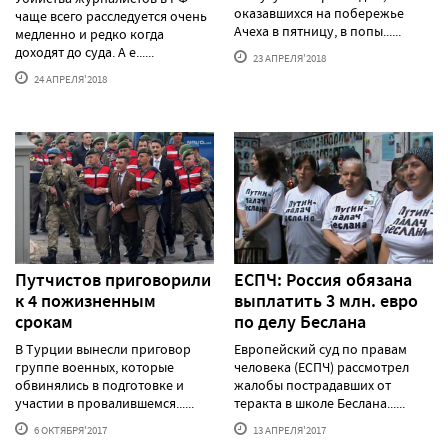
оказавшихся на побережье
чаще всего расследуется очень
Ачеха в пятницу, в попы......
медленно и редко когда
доходят до суда. А е......
23 АПРЕЛЯ'2018
24 АПРЕЛЯ'2018
Путчистов приговорили
ЕСПЧ: Россия обязана
к 4 пожизненным
выплатить 3 млн. евро
срокам
по делу Беслана
В Турции вынесли приговор
Европейский суд по правам
группе военных, которые
человека (ЕСПЧ) рассмотрел
обвинялись в подготовке и
жалобы пострадавших от
участии в провалившемся......
теракта в школе Беслана......
6 ОКТЯБРЯ'2017
13 АПРЕЛЯ'2017