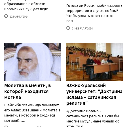
образование в области
Готова ли Россия мобилизовать
исламских наук, для веде......
террористов в случае войны?
Чтобы узнать ответ на этот
12 МАРТА'2014
воп......
5 ФЕВРАЛЯ'2014
Молитва в мечети, в
Южно-Уральский
которой находится
университет: "Доктрина
могила
ислама – сатанинская
религия"
Шейх ибн Усейминда помилует
его Аллах Всевышний Молитва в
«Доктрина ислама –
мечети, в которой находится
сатанинская религия. Если бы
могила&......
многие мусульмане узнали об
этом, то о......