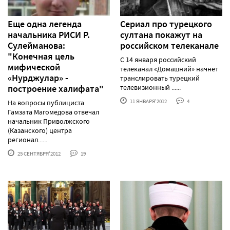
Еще одна легенда
Сериал про турецкого
начальника РИСИ Р.
султана покажут на
Сулейманова:
российском телеканале
"Конечная цель
С 14 января российский
мифической
телеканал «Домашний» начнет
«Нурджулар» -
транслировать турецкий
построение халифата"
телевизионный ......
11 ЯНВАРЯ'2012
4
На вопросы публициста
Гамзата Магомедова отвечал
начальник Приволжского
(Казанского) центра
регионал......
25 СЕНТЯБРЯ'2012
19