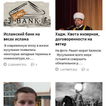
Исламский банк на
Хадж. Квота мизерная,
весах ислама
договоренности на
ветер
В современную эпоху в жизни
мусульман появились
На фото: Рашит хазрат Халиков.
некоторые западные термины и
Мусульмане всего мира
номенклатура, ко......
готовятся совершить
обязательное р......
12 ДЕКАБРЯ'2012
3
1 ОКТЯБРЯ'2012
10