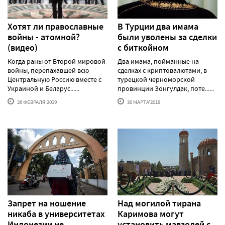
Хотят ли православные
В Турции два имама
войны - атомной?
были уволены за сделки
(видео)
с биткойном
Когда раны от Второй мировой
Два имама, пойманные на
войны, перепахавшей всю
сделках с криптовалютами, в
Центральную Россию вместе с
турецкой черноморской
Украиной и Беларус......
провинции Зонгулдак, поте......
26 ФЕВРАЛЯ'2019
30 МАРТА'2018
Запрет на ношение
Над могилой тирана
никаба в университетах
Каримова могут
Индонезии не
установить мавзолей с