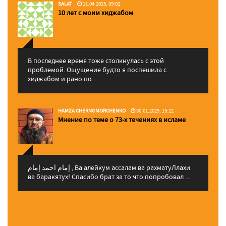
SALAT
11.04.2025, 09:02
10 лет с моим хиджабом
В последнее время тоже столкнулась с этой
проблемой. Ощущение будто я поспешила с
хиджабом и рано по...
HAMZA CHERNOMORCHENKO
30.01.2025, 15:22
Мнение по теме о 73-х течениях в исламе
إمام احمد إمام , Ва алейкум ассалам ва рахматуЛлахи
ва баракятух! Спасибо брат за то что попробовал ...