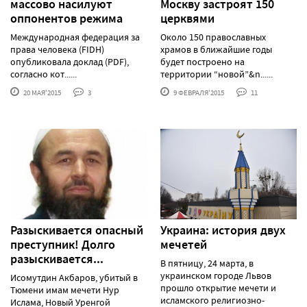
массово насилуют
Москву застроят 150
оппонентов режима
церквями
Международная федерация за
Около 150 православных
права человека (FIDH)
храмов в ближайшие годы
опубликовала доклад (PDF),
будет построено на
согласно кот......
территории “новой”&n......
20 МАЯ'2015
3
9 ФЕВРАЛЯ'2015
11
Разыскивается опасный
Украина: история двух
преступник! Долго
мечетей
разыскивается...
В пятницу, 24 марта, в
украинском городе Львов
Исомутдин Акбаров, убитый в
прошло открытие мечети и
Тюмени имам мечети Нур
исламского религиозно-
Ислама, Новый Уренгой