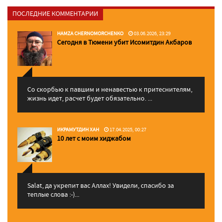
ПОСЛЕДНИЕ КОММЕНТАРИИ
HAMZA CHERNOMORCHENKO
03.06.2026, 23:29
Сегодня в Тюмени убит Исомитдин Акбаров
Со скорбью к павшим и ненавестью к притеснителям,
жизнь идет, расчет будет обязательно. ...
ИКРАМУТДИН ХАН
17.04.2025, 00:27
10 лет с моим хиджабом
Salat, да укрепит вас Аллаx! Увидели, спасибо за
теплые слова :-)...