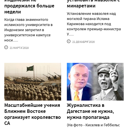
продержался больше
минаретами
недели
Установление мавзолея над
могилой тирана Ислама
Когда глава знаменитого
Каримова находится под
исламского университета в
контролем премьер-министра
Индонезии запретил в
У......
университетском кампусе
носи......
21 ДЕКАБРЯ'2016
21 МАРТА'2018
Масштабнейшие учения
Журналистика в
Ближнем Востоке
Дагестане не нужна,
организует королевство
нужна пропаганда
СА
(На фото - Киселев и Геббельс