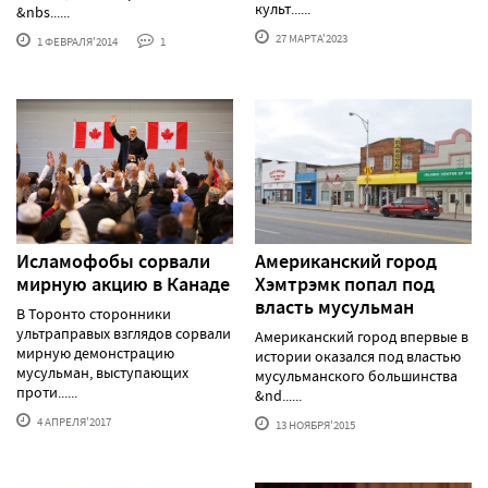
культ......
&nbs......
27 МАРТА'2023
1 ФЕВРАЛЯ'2014
1
Исламофобы сорвали
Американский город
мирную акцию в Канаде
Хэмтрэмк попал под
власть мусульман
В Торонто сторонники
ультраправых взглядов сорвали
Американский город впервые в
мирную демонстрацию
истории оказался под властью
мусульман, выступающих
мусульманского большинства
проти......
&nd......
4 АПРЕЛЯ'2017
13 НОЯБРЯ'2015