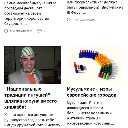
или "журналистика" должна
Самые масштабные учения за
быть правильной) Выступая на
последние десять лет
III Фору......
организует на своей
территории королевство
16 ДЕКАБРЯ'2015
Саудовска......
11 ФЕВРАЛЯ'2016
1
"Национальные
Мусульмане – мэры
традиции ингушей":
европейских городов
шляпка клоуна вместо
Мусульмане России,
хиджаба?
являющиеся в своем
большинстве коренными
Как ни пытается ингушское
жителями страны с
руководство создавать себе
многовековой историей,......
имидж дружелюбного к Исламу