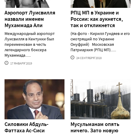
Аэропорт Луисвилля
РПЦ МП в Украине и
назвали именем
России: как аукнется,
Мухаммада Али
так и откликнется
Международный аэропорт
(На фото - Кирилл Гундяев и его
Луисвилля в Кентукки был
смотрящий по Украине
переименован в честь
Онуфрий) Московская
легендарного боксера
Патриархия (РПЦ МП)......
Мухаммада......
24 СЕНТЯБРЯ'2018
17 ЯНВАРЯ'2019
Силовики Абдуль-
Мусульманам опять
Фаттаха Ас-Сиси
ничего. Зато новую