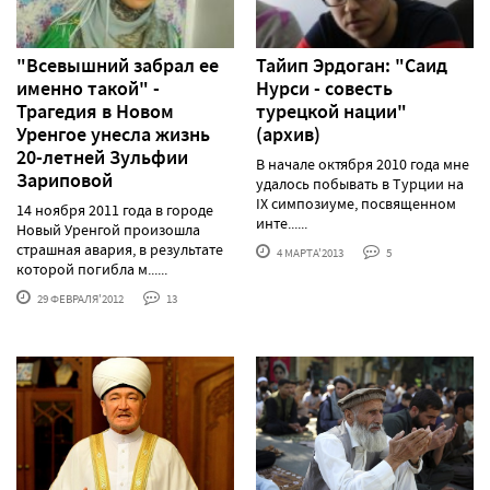
"Всевышний забрал ее
Тайип Эрдоган: "Саид
именно такой" -
Нурси - совесть
Трагедия в Новом
турецкой нации"
Уренгое унесла жизнь
(архив)
20-летней Зульфии
В начале октября 2010 года мне
Зариповой
удалось побывать в Турции на
IX симпозиуме, посвященном
14 ноября 2011 года в городе
инте......
Новый Уренгой произошла
страшная авария, в результате
4 МАРТА'2013
5
которой погибла м......
29 ФЕВРАЛЯ'2012
13