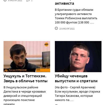
9 ИЮЛЯ'2021
1
активиста
В Британии судьи обязали
ультраправого активиста
Томми Робинсона выплатить
100 000 фунтов (138 000 ......
23 ИЮЛЯ'2021
Унцукуль и Тоттенхэм.
Убийцу чеченцев
Зверь в обличье толпы
выпустили и спрятали
В Унцукульском районе
(На фото - Сергей Аракчеев)
Дагестана в череде кровавых
Если мусульман, вроде старика
диверсий и спецопераций
Тагира Хасанова, которые
произошло поистине
никого па......
шокиру......