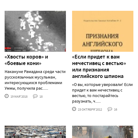
«Хвосты коров» и
«Если придет к вам
«боевые кони»
нечестивец с вестью»
или признания
Накануне Рамадана среди части
английского шпиона
русскоязычных мусульман,
интересующихся проблемами
«О вы, которые уверовали! Если
Уммы, получила рас......
придет к вам нечестивец с
вестью, то постарайтесь
19 МАЯ'2018
18
разузнать, ч......
23 ОКТЯБРЯ'2012
16