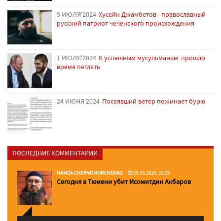
5 ИЮЛЯ'2024
Хусейн Джамбетов - православный
русский патриот чеченского происхождения
1 ИЮЛЯ'2024
К успешным мусульманам: прошло
время петлять
24 ИЮНЯ'2024
Посеявший ветер пожинает бурю
ПОСЛЕДНИЕ КОММЕНТАРИИ
HAMZA CHERNOMORCHENKO
03.06.2026, 23:29
Сегодня в Тюмени убит Исомитдин Акбаров