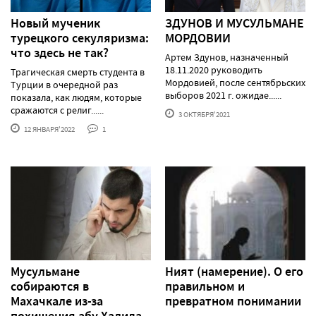
Новый мученик
ЗДУНОВ И МУСУЛЬМАНЕ
турецкого секуляризма:
МОРДОВИИ
что здесь не так?
Артем Здунов, назначенный
18.11.2020 руководить
Трагическая смерть студента в
Мордовией, после сентябрьских
Турции в очередной раз
выборов 2021 г. ожидае......
показала, как людям, которые
сражаются с религ......
3 ОКТЯБРЯ'2021
12 ЯНВАРЯ'2022
1
Мусульмане
Ният (намерение). О его
собираются в
правильном и
Махачкале из-за
превратном понимании
похищения абу Халида