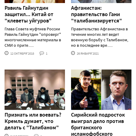
Равиль Гайнутдин
Афганистан:
защитил... Китай от
правительство Гани
"клеветы уйгуров"
"талибанизируется"
Глава Совета муфтиев России
Правительство Афганистана в
Равиль Гайнутдин "опроверг"
течение многих лет ведет
многочисленные материалы в
военную борьбу с Талибаном,
СМИ о прите......
но в последнее вре......
12 ОКТЯБРЯ'2018
1
26 ЯНВАРЯ'2021
Признать или воевать?
Сирийский подросток
Кремль думает, что
выиграл дело против
делать с "Талибаном"
британского
исламофобского