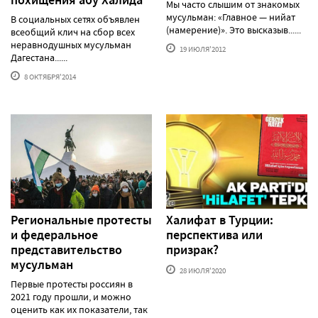
Мы часто слышим от знакомых
мусульман: «Главное — нийат
В социальных сетях объявлен
(намерение)». Это высказыв......
всеобщий клич на сбор всех
неравнодушных мусульман
19 ИЮЛЯ'2012
Дагестана......
8 ОКТЯБРЯ'2014
Региональные протесты
Халифат в Турции:
и федеральное
перспектива или
представительство
призрак?
мусульман
28 ИЮЛЯ'2020
Первые протесты россиян в
2021 году прошли, и можно
оценить как их показатели, так