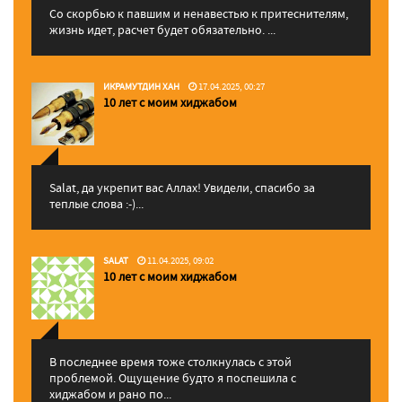
Со скорбью к павшим и ненавестью к притеснителям,
жизнь идет, расчет будет обязательно. ...
ИКРАМУТДИН ХАН
17.04.2025, 00:27
10 лет с моим хиджабом
Salat, да укрепит вас Аллаx! Увидели, спасибо за
теплые слова :-)...
SALAT
11.04.2025, 09:02
10 лет с моим хиджабом
В последнее время тоже столкнулась с этой
проблемой. Ощущение будто я поспешила с
хиджабом и рано по...