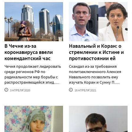
В Чечне из-за
Навальный и Коран: о
коронавируса ввели
стремлении к Истине и
комендантский час
противостоянии ей
Чечня продолжает лидировать
Скандал из-за требования
среди регионов РФ по
политзаключенного Алексея
радикальности мер борьбы с
Навального позволить ему
распространяющейся эпид......
изучать Коран и Сунну П......
3 АПРЕЛЯ'2020
16 АПРЕЛЯ'2021