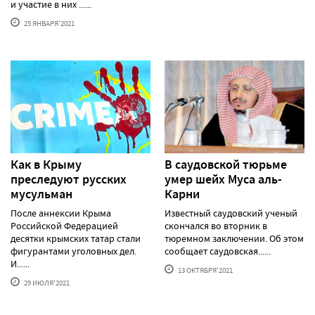
и участие в них ......
25 ЯНВАРЯ'2021
Как в Крыму
В саудовской тюрьме
преследуют русских
умер шейх Муса аль-
мусульман
Карни
После аннексии Крыма
Известный саудовский ученый
Российской Федерацией
скончался во вторник в
десятки крымских татар стали
тюремном заключении. Об этом
фигурантами уголовных дел.
сообщает саудовская......
И......
13 ОКТЯБРЯ'2021
29 ИЮЛЯ'2021