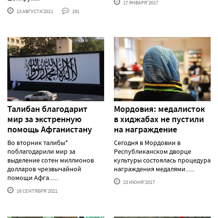
17 ЯНВАРЯ'2017
13 АВГУСТА'2011
191
Талибан благодарит
Мордовия: медалисток
мир за экстренную
в хиджабах не пустили
помощь Афганистану
на награждение
Во вторник талибы*
Сегодня в Мордовии в
поблагодарили мир за
Республиканском дворце
выделение сотен миллионов
культуры состоялась процедура
долларов чрезвычайной
награждения медалями......
помощи Афга......
23 ИЮНЯ'2017
16 СЕНТЯБРЯ'2021