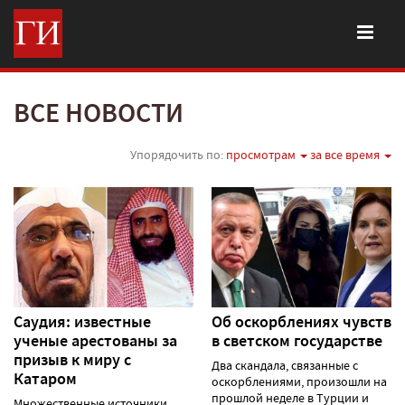
ВСЕ НОВОСТИ
Упорядочить по:
просмотрам
за все время
Саудия: известные
Об оскорблениях чувств
ученые арестованы за
в светском государстве
призыв к миру с
Два скандала, связанные с
Катаром
оскорблениями, произошли на
прошлой неделе в Турции и
Множественные источники