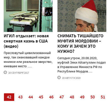
ИГИЛ отдыхает: новая
СНИМАТЬ ТИШАЙШЕГО
смертная казнь в США
МУФТИЯ МОРДОВИИ –
(видео)
КОМУ И ЗАЧЕМ ЭТО
НУЖНО?
Пресловутый цивилизованный
мир, так смаковавший каждое
Сегодня утром, 20.08.2020,
мнимое или реальное зверство,
муфтий Зяки Айзатуллин подал
имевшее место ......
в Управление Минюста РФ по
Республике Мордов......
20 СЕНТЯБРЯ'2017
20 АВГУСТА'2020
1
42
43
44
45
46
47
48
49
50
51