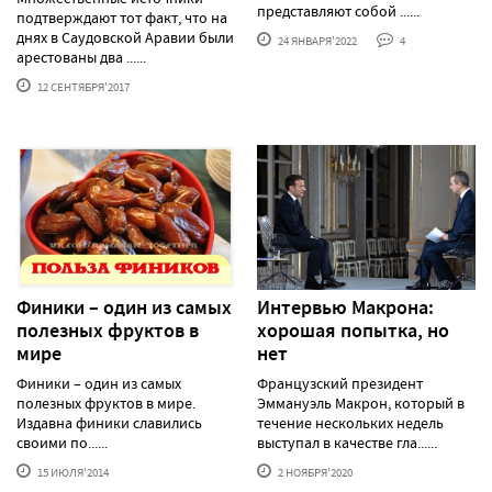
представляют собой ......
подтверждают тот факт, что на
днях в Саудовской Аравии были
24 ЯНВАРЯ'2022
4
арестованы два ......
12 СЕНТЯБРЯ'2017
Финики – один из самых
Интервью Макрона:
полезных фруктов в
хорошая попытка, но
мире
нет
Финики – один из самых
Французский президент
полезных фруктов в мире.
Эммануэль Макрон, который в
Издавна финики славились
течение нескольких недель
своими по......
выступал в качестве гла......
15 ИЮЛЯ'2014
2 НОЯБРЯ'2020