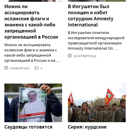
Можно ли
В Ингушетии был
ассоциировать
похищен и избит
исламские флаги и
сотрудник Amnesty
знамена с какой-либо
International
запрещенной
В Ингушетии похитили
организацией в России
исследователя международной
правозащитной организации
Можно ли ассоциировать
Amnesty International Ол......
исламские флаги и знамена с
какой-либо запрещенной
16 ОКТЯБРЯ'2018
организацией в России и на......
3 ЯНВАРЯ'2013
6
Саудовцы готовятся
Сирия: курдские