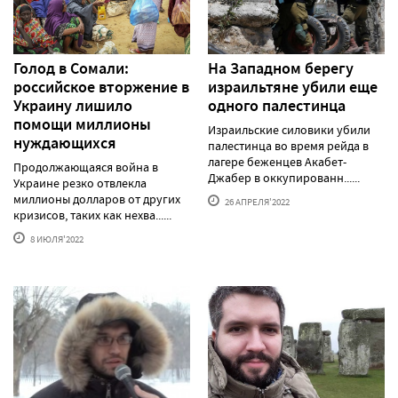
Голод в Сомали:
На Западном берегу
российское вторжение в
израильтяне убили еще
Украину лишило
одного палестинца
помощи миллионы
Израильские силовики убили
нуждающихся
палестинца во время рейда в
лагере беженцев Акабет-
Продолжающаяся война в
Джабер в оккупированн......
Украине резко отвлекла
миллионы долларов от других
26 АПРЕЛЯ'2022
кризисов, таких как нехва......
8 ИЮЛЯ'2022