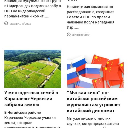
Коалиция мусульманских групп
в Нидерландах подала жалобу в
Независимая комиссия по
ООН на нидерландский
расследованию, созданная
парламентский комит......
Советом ООН по правам
человека после нападения
26 АПРЕЛЯ'2023
Изр......
8 ИЮНЯ'2022
У многодетных семей в
"Мягкая сила" по-
Карачаево-Черкесии
китайски: российским
забрали землю
журналистам угрожает
китайский дипломат
В Ногайском районе
Карачаево-Черкесии участки
Мы уже писали о многих
земли, которые
случаях, когда представители
предназначались многодетным