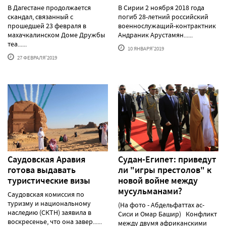
В Дагестане продолжается
В Сирии 2 ноября 2018 года
скандал, связанный с
погиб 28-летний российский
прошедшей 23 февраля в
военнослужащий-контрактник
махачкалинском Доме Дружбы
Андраник Арустамян......
теа......
10 ЯНВАРЯ'2019
27 ФЕВРАЛЯ'2019
Саудовская Аравия
Судан-Египет: приведут
готова выдавать
ли "игры престолов" к
туристические визы
новой войне между
мусульманами?
Саудовская комиссия по
туризму и национальному
(На фото - Абдельфаттах ас-
наследию (СКТН) заявила в
Сиси и Омар Башир) Конфликт
воскресенье, что она завер......
между двумя африканскими