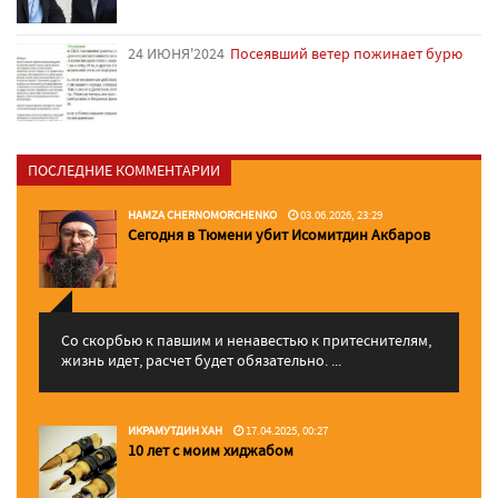
24 ИЮНЯ'2024
Посеявший ветер пожинает бурю
ПОСЛЕДНИЕ КОММЕНТАРИИ
HAMZA CHERNOMORCHENKO
03.06.2026, 23:29
Сегодня в Тюмени убит Исомитдин Акбаров
Со скорбью к павшим и ненавестью к притеснителям,
жизнь идет, расчет будет обязательно. ...
ИКРАМУТДИН ХАН
17.04.2025, 00:27
10 лет с моим хиджабом