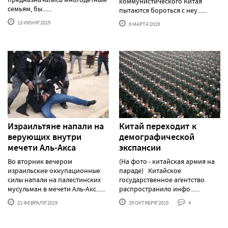
коммунистического Китая
семьям, бы......
пытаются бороться с неу......
13 ИЮНЯ'2019
6 МАРТА'2019
Израильтяне напали на
Китай переходит к
верующих внутри
демографической
мечети Аль-Акса
экспансии
Во вторник вечером
(На фото - китайская армия на
израильские оккупационные
параде) Китайское
силы напали на палестинских
государственное агентство
мусульман в мечети Аль-Акс......
распространило инфо......
21 ФЕВРАЛЯ'2019
29 ОКТЯБРЯ'2015
4