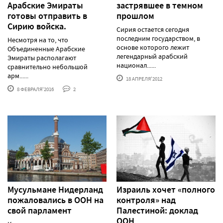
Арабские Эмираты
застрявшее в темном
готовы отправить в
прошлом
Сирию войска.
Сирия остается сегодня
последним государством, в
Несмотря на то, что
основе которого лежит
Объединенные Арабские
легендарный арабский
Эмираты располагают
национал......
сравнительно небольшой
арм......
18 АПРЕЛЯ'2012
8 ФЕВРАЛЯ'2016
2
Мусульмане Нидерланд
Израиль хочет «полного
пожаловались в ООН на
контроля» над
свой парламент
Палестиной: доклад
ООН