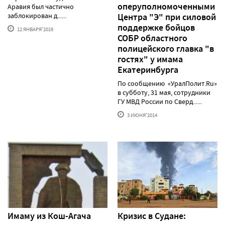
оперуполномоченными
Аравия был частично
заблокирован д......
Центра "Э" при силовой
поддержке бойцов
12 ЯНВАРЯ'2016
СОБР областного
полицейского главка "в
гостях" у имама
Екатеринбурга
По сообщению «УралПолит.Ru»
в субботу, 31 мая, сотрудники
ГУ МВД России по Сверд......
3 ИЮНЯ'2014
Имаму из Кош-Агача
Кризис в Судане: