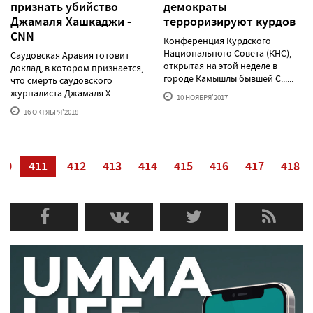
признать убийство
демократы
Джамаля Хашкаджи -
терроризируют курдов
CNN
Конференция Курдского
Национального Совета (КНС),
Саудовская Аравия готовит
открытая на этой неделе в
доклад, в котором признается,
городе Камышлы бывшей С......
что смерть саудовского
журналиста Джамаля Х......
10 НОЯБРЯ'2017
16 ОКТЯБРЯ'2018
10
411
412
413
414
415
416
417
418