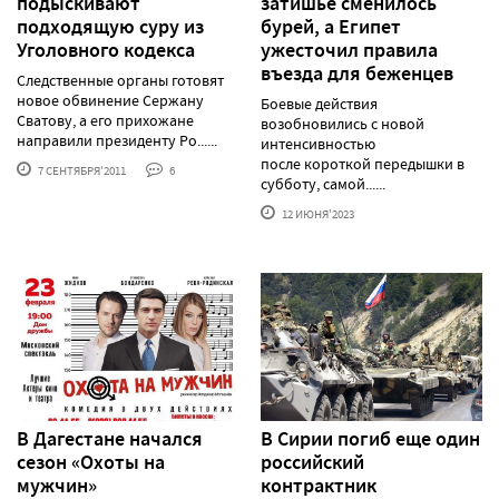
подыскивают
затишье сменилось
подходящую суру из
бурей, а Египет
Уголовного кодекса
ужесточил правила
въезда для беженцев
Следственные органы готовят
новое обвинение Сержану
Боевые действия
Сватову, а его прихожане
возобновились с новой
направили президенту Ро......
интенсивностью
после короткой передышки в
7 СЕНТЯБРЯ'2011
6
субботу, самой......
12 ИЮНЯ'2023
В Дагестане начался
В Сирии погиб еще один
сезон «Охоты на
российский
мужчин»
контрактник