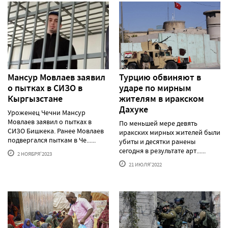
Мансур Мовлаев заявил
Турцию обвиняют в
о пытках в СИЗО в
ударе по мирным
Кыргызстане
жителям в иракском
Дахуке
Уроженец Чечни Мансур
Мовлаев заявил о пытках в
По меньшей мере девять
СИЗО Бишкека. Ранее Мовлаев
иракских мирных жителей были
подвергался пыткам в Че......
убиты и десятки ранены
сегодня в результате арт......
2 НОЯБРЯ'2023
21 ИЮЛЯ'2022