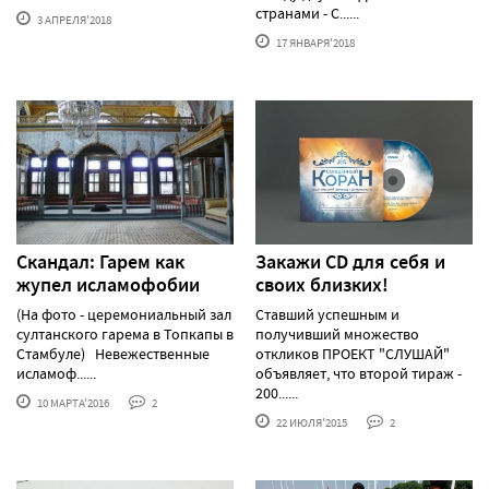
странами - С......
3 АПРЕЛЯ'2018
17 ЯНВАРЯ'2018
Скандал: Гарем как
Закажи CD для себя и
жупел исламофобии
своих близких!
(На фото - церемониальный зал
Ставший успешным и
султанского гарема в Топкапы в
получивший множество
Стамбуле) Невежественные
откликов ПРОЕКТ "СЛУШАЙ"
исламоф......
объявляет, что второй тираж -
200......
10 МАРТА'2016
2
22 ИЮЛЯ'2015
2