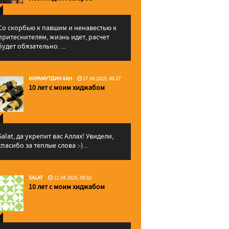
Со скорбью к павшим и ненавестью к
притеснителям, жизнь идет, расчет
будет обязательно. ...
ИКРАМУТДИН ХАН
17.04.2025, 00:27
10 лет с моим хиджабом
Salat, да укрепит вас Аллаx! Увидели,
спасибо за теплые слова :-)...
SALAT
11.04.2025, 09:02
10 лет с моим хиджабом