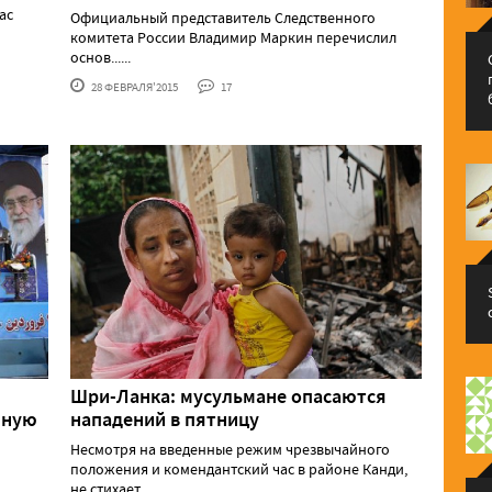
ас
Официальный представитель Следственного
комитета России Владимир Маркин перечислил
основ......
28 ФЕВРАЛЯ'2015
17
Шри-Ланка: мусульмане опасаются
нную
нападений в пятницу
Несмотря на введенные режим чрезвычайного
положения и комендантский час в районе Канди,
не стихает ......