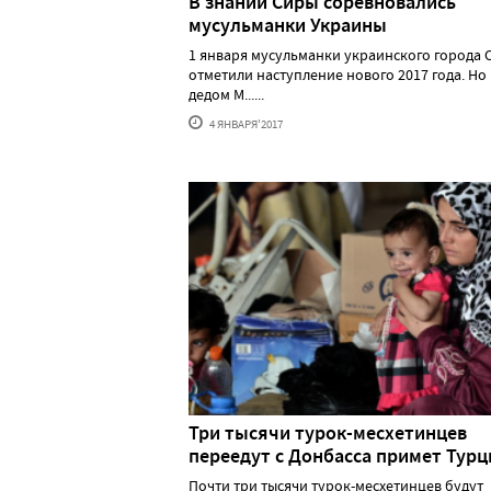
В знании Сиры соревновались
мусульманки Украины
1 января мусульманки украинского города 
отметили наступление нового 2017 года. Но 
дедом М......
4 ЯНВАРЯ'2017
Три тысячи турок-месхетинцев
переедут с Донбасса примет Турц
Почти три тысячи турок-месхетинцев будут