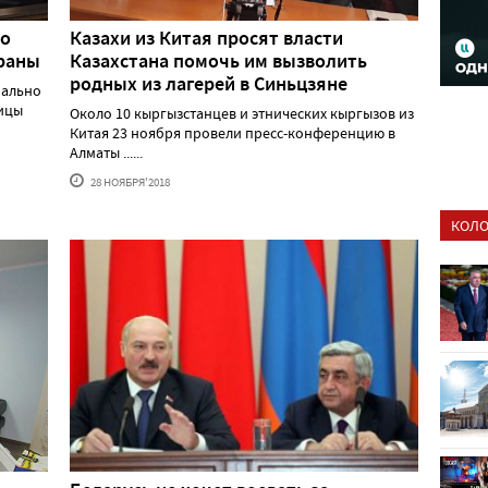
но
Казахи из Китая просят власти
траны
Казахстана помочь им вызволить
родных из лагерей в Синьцзяне
иально
ицы
Около 10 кыргызстанцев и этнических кыргызов из
Китая 23 ноября провели пресс-конференцию в
Алматы ......
28 НОЯБРЯ'2018
КОЛО