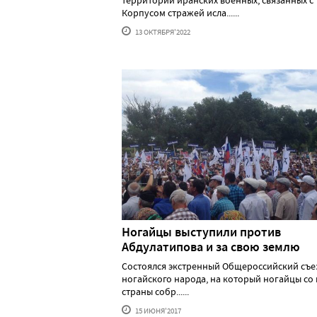
территории иранских военных, связанных с
Корпусом стражей исла......
13 ОКТЯБРЯ'2022
Ногайцы выступили против
Абдулатипова и за свою землю
Состоялся экстренный Общероссийский съе
ногайского народа, на который ногайцы со 
страны собр......
15 ИЮНЯ'2017