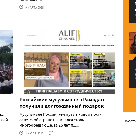
9 МАРТА'2018
م
Российские мусульмане в Рамадан
получили долгожданный подарок
зд
Мусульмане России, чей путь в новой пост-
всей
советской стране начинался столь
Tweets
многообещающе, за 25 лет п......
2 ИЮЛЯ'2016
1