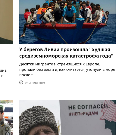
У берегов Ливии произошла "худшая
средиземноморская катастрофа года"
Десятки мигрантов, стремящихся к Европе,
пропали без вести и, как считается, утонули в море
тина
после т......
.....
26 ИЮЛЯ'2019