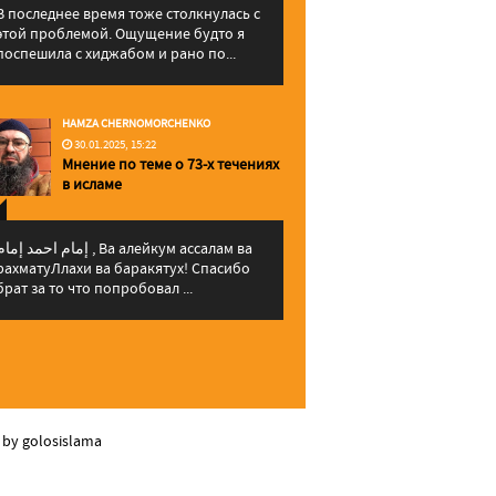
В последнее время тоже столкнулась с
этой проблемой. Ощущение будто я
поспешила с хиджабом и рано по...
HAMZA CHERNOMORCHENKO
30.01.2025, 15:22
Мнение по теме о 73-х течениях
в исламе
إمام احمد إما , Ва алейкум ассалам ва
рахматуЛлахи ва баракятух! Спасибо
брат за то что попробовал ...
 by golosislama