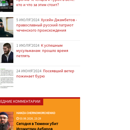
кто и что за этим стоит?
5 ИЮЛЯ'2024
Хусейн Джамбетов -
православный русский патриот
чеченского происхождения
1 ИЮЛЯ'2024
К успешным
мусульманам: прошло время
петлять
24 ИЮНЯ'2024
Посеявший ветер
пожинает бурю
ЕДНИЕ КОММЕНТАРИИ
HAMZA CHERNOMORCHENKO
03.06.2026, 23:29
Сегодня в Тюмени убит
Исомитдин Акбаров