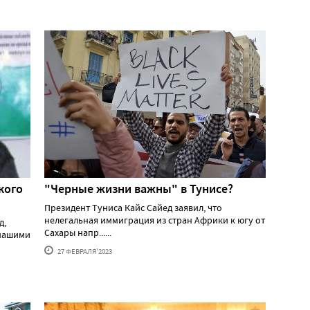
кого
"Черные жизни важны" в Тунисе?
Президент Туниса Кайс Сайед заявил, что
нелегальная иммиграция из стран Африки к югу от
д,
Сахары напр......
 нашими
27 ФЕВРАЛЯ'2023