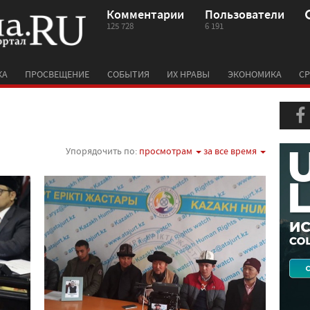
Комментарии
Пользователи
125 728
6 191
КА
ПРОСВЕЩЕНИЕ
СОБЫТИЯ
ИХ НРАВЫ
ЭКОНОМИКА
СР
Упорядочить по:
просмотрам
за все время