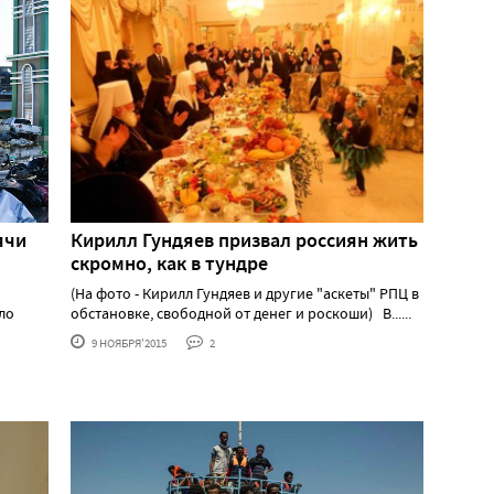
ячи
Кирилл Гундяев призвал россиян жить
скромно, как в тундре
(На фото - Кирилл Гундяев и другие "аскеты" РПЦ в
ло
обстановке, свободной от денег и роскоши) В......
9 НОЯБРЯ'2015
2