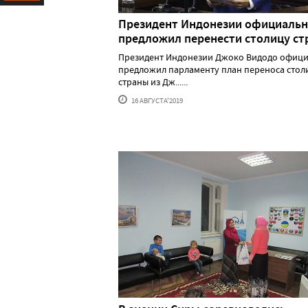
Ресурс
Президент Индонезии официаль
предложил перенести столицу с
Президент Индонезии Джоко Видодо офиц
предложил парламенту план переноса стол
страны из Дж......
16 АВГУСТА'2019