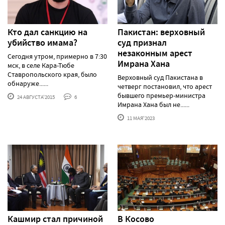
Кто дал санкцию на
Пакистан: верховный
убийство имама?
суд признал
незаконным арест
Сегодня утром, примерно в 7:30
Имрана Хана
мск, в селе Кара-Тюбе
Ставропольского края, было
Верховный суд Пакистана в
обнаруже......
четверг постановил, что арест
бывшего премьер-министра
24 АВГУСТА'2015
6
Имрана Хана был не......
11 МАЯ'2023
Кашмир стал причиной
В Косово