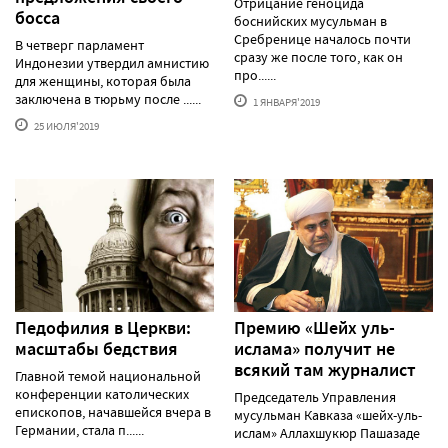
Отрицание геноцида
босса
боснийских мусульман в
Сребренице началось почти
В четверг парламент
сразу же после того, как он
Индонезии утвердил амнистию
про......
для женщины, которая была
заключена в тюрьму после ......
1 ЯНВАРЯ'2019
25 ИЮЛЯ'2019
Педофилия в Церкви:
Премию «Шейх уль-
масштабы бедствия
ислама» получит не
всякий там журналист
Главной темой национальной
конференции католических
Председатель Управления
епископов, начавшейся вчера в
мусульман Кавказа «шейх-уль-
Германии, стала п......
ислам» Аллахшукюр Пашазаде