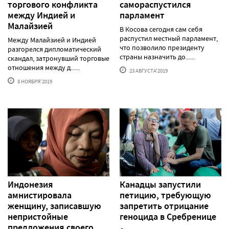
торгового конфликта
самораспустился
между Индией и
парламент
Малайзией
В Косова сегодня сам себя
распустил местный парламент,
Между Малайзией и Индией
что позволило президенту
разгорелся дипломатический
страны назначить до......
скандал, затронувший торговые
отношения между д......
23 АВГУСТА'2019
8 НОЯБРЯ'2019
Индонезия
Канадцы запустили
амнистировала
петицию, требующую
женщину, записавшую
запретить отрицание
непристойные
геноцида в Сребренице
предложения своего