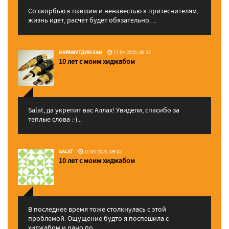
Со скорбью к павшим и ненавестью к притеснителям,
жизнь идет, расчет будет обязательно. ...
ИКРАМУТДИН ХАН
17.04.2025, 00:27
10 лет с моим хиджабом
Salat, да укрепит вас Аллаx! Увидели, спасибо за
теплые слова :-)...
SALAT
11.04.2025, 09:02
10 лет с моим хиджабом
В последнее время тоже столкнулась с этой
проблемой. Ощущение будто я поспешила с
хиджабом и рано по...