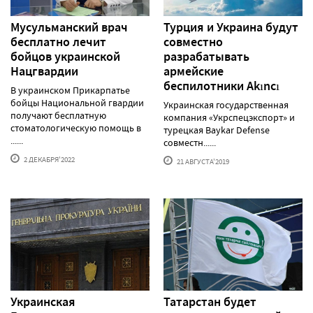
Мусульманский врач
Турция и Украина будут
бесплатно лечит
совместно
бойцов украинской
разрабатывать
Нацгвардии
армейские
беспилотники Akıncı
В украинском Прикарпатье
бойцы Национальной гвардии
Украинская государственная
получают бесплатную
компания «Укрспецэкспорт» и
стоматологическую помощь в
турецкая Baykar Defense
......
совместн......
2 ДЕКАБРЯ'2022
21 АВГУСТА'2019
Украинская
Татарстан будет