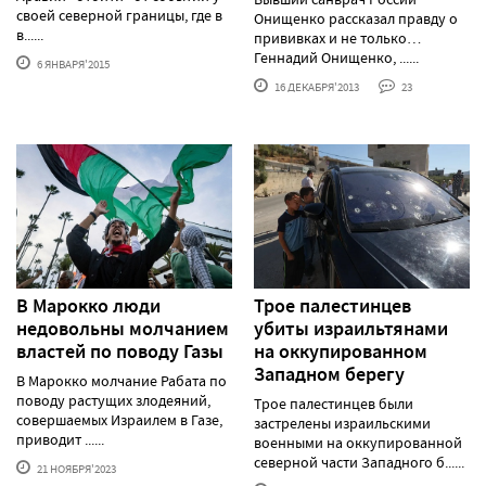
своей северной границы, где в
Онищенко рассказал правду о
в......
прививках и не только…
Геннадий Онищенко, ......
6 ЯНВАРЯ'2015
16 ДЕКАБРЯ'2013
23
В Марокко люди
Трое палестинцев
недовольны молчанием
убиты израильтянами
властей по поводу Газы
на оккупированном
Западном берегу
В Марокко молчание Рабата по
поводу растущих злодеяний,
Трое палестинцев были
совершаемых Израилем в Газе,
застрелены израильскими
приводит ......
военными на оккупированной
северной части Западного б......
21 НОЯБРЯ'2023