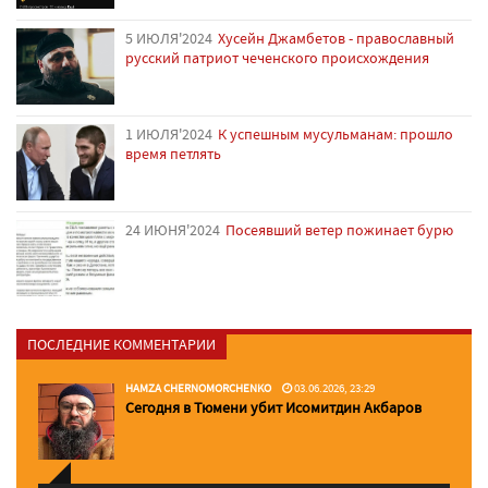
5 ИЮЛЯ'2024
Хусейн Джамбетов - православный
русский патриот чеченского происхождения
1 ИЮЛЯ'2024
К успешным мусульманам: прошло
время петлять
24 ИЮНЯ'2024
Посеявший ветер пожинает бурю
ПОСЛЕДНИЕ КОММЕНТАРИИ
HAMZA CHERNOMORCHENKO
03.06.2026, 23:29
Сегодня в Тюмени убит Исомитдин Акбаров