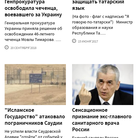
Генпрокуратура
защищать татарский
освободила чеченца,
язык
воевавшего за Украину
(На фото - флаг с надписью "Я
говорю по-татарски") Министр
Генеральная прокуратура
образования и науки
Украины приняла решение об
Республики Та......
освобождении 46-летнего
чеченца Мовлы Тимарова. ......
15 ИЮНЯ'2017
20 СЕНТЯБРЯ'2018
"Исламское
Сенсационное
Государство" атаковало
признание экс-главного
пограничников Саудии
санитарного врача
России
Не успели власти Саудовской
Аравии "отойти" от событий у
Бывший санврач России