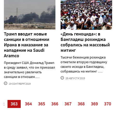
Трамп вводит новые
«День геноцида»: в
санкции в отношении
Бангладеш рохинджа
Ирана в наказание за
собрались на массовый
нападение на Saudi
митинг
Aramco
Тысячи беженцев рохинджа
отметили вторую годовщину
Президент США Дональд Трамп
своего исхода в Бангладеш,
в среду заявил, что он приказал
собравшись на митинг ......
значительно увеличить
санкции в отношен......
26 АВГУСТА'2019
19 СЕНТЯБРЯ'2019
62
363
364
365
366
367
368
369
370