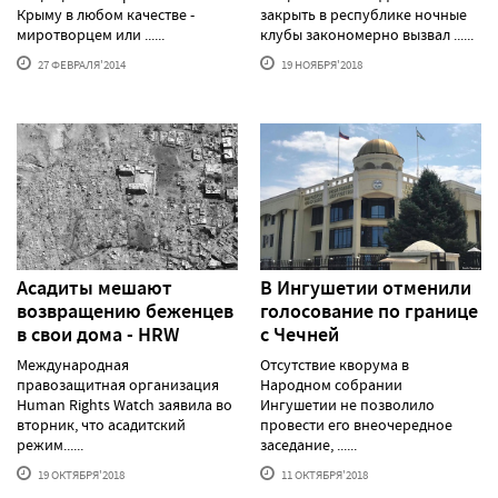
Крыму в любом качестве -
закрыть в республике ночные
миротворцем или ......
клубы закономерно вызвал ......
27 ФЕВРАЛЯ'2014
19 НОЯБРЯ'2018
Асадиты мешают
В Ингушетии отменили
возвращению беженцев
голосование по границе
в свои дома - HRW
с Чечней
Международная
Отсутствие кворума в
правозащитная организация
Народном собрании
Human Rights Watch заявила во
Ингушетии не позволило
вторник, что асадитский
провести его внеочередное
режим......
заседание, ......
19 ОКТЯБРЯ'2018
11 ОКТЯБРЯ'2018