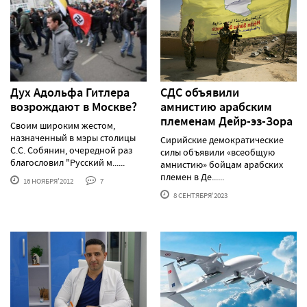
Дух Адольфа Гитлера
СДС объявили
возрождают в Москве?
амнистию арабским
племенам Дейр-эз-Зора
Своим широким жестом,
назначенный в мэры столицы
Сирийские демократические
С.С. Собянин, очередной раз
силы объявили «всеобщую
благословил "Русский м......
амнистию» бойцам арабских
племен в Де......
16 НОЯБРЯ'2012
7
8 СЕНТЯБРЯ'2023