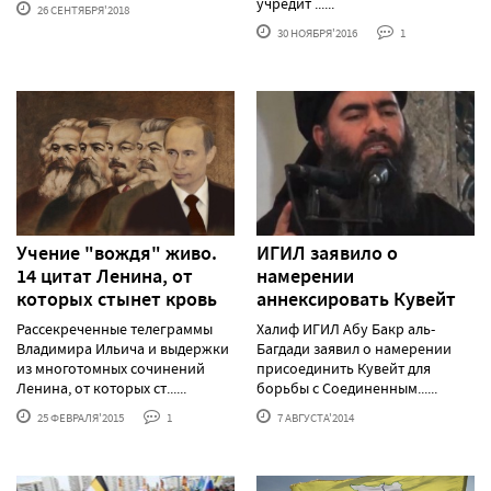
учредит ......
26 СЕНТЯБРЯ'2018
30 НОЯБРЯ'2016
1
Учение "вождя" живо.
ИГИЛ заявило о
14 цитат Ленина, от
намерении
которых стынет кровь
аннексировать Кувейт
Рассекреченные телеграммы
Халиф ИГИЛ Абу Бакр аль-
Владимира Ильича и выдержки
Багдади заявил о намерении
из многотомных сочинений
присоединить Кувейт для
Ленина, от которых ст......
борьбы с Соединенным......
25 ФЕВРАЛЯ'2015
1
7 АВГУСТА'2014