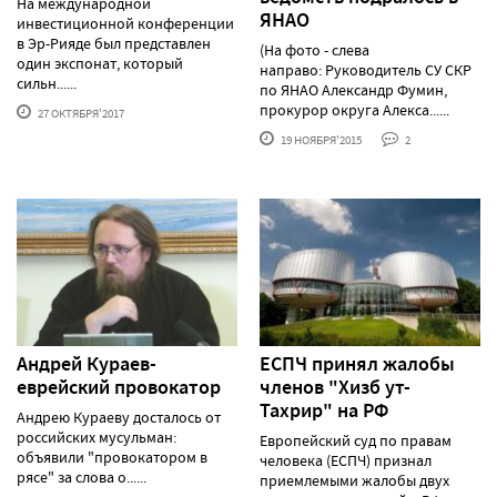
На международной
ЯНАО
инвестиционной конференции
в Эр-Рияде был представлен
(На фото - слева
один экспонат, который
направо: Руководитель СУ СКР
сильн......
по ЯНАО Александр Фумин,
прокурор округа Алекса......
27 ОКТЯБРЯ'2017
19 НОЯБРЯ'2015
2
Андрей Кураев-
ЕСПЧ принял жалобы
еврейский провокатор
членов "Хизб ут-
Тахрир" на РФ
Андрею Кураеву досталось от
российских мусульман:
Европейский суд по правам
объявили "провокатором в
человека (ЕСПЧ) признал
рясе" за слова о......
приемлемыми жалобы двух