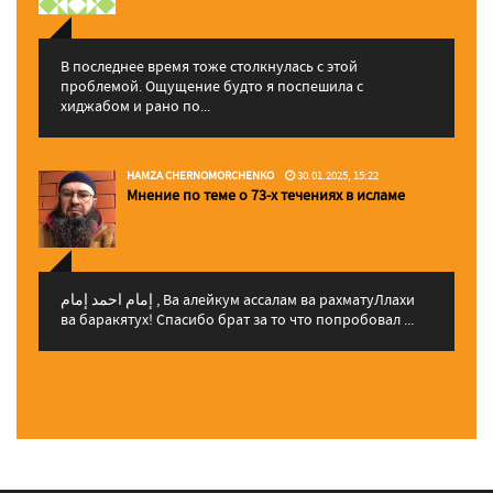
В последнее время тоже столкнулась с этой
проблемой. Ощущение будто я поспешила с
хиджабом и рано по...
HAMZA CHERNOMORCHENKO
30.01.2025, 15:22
Мнение по теме о 73-х течениях в исламе
إمام احمد إمام , Ва алейкум ассалам ва рахматуЛлахи
ва баракятух! Спасибо брат за то что попробовал ...