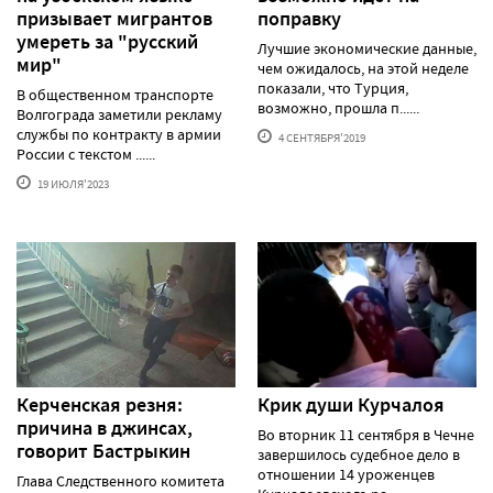
призывает мигрантов
поправку
умереть за "русский
Лучшие экономические данные,
мир"
чем ожидалось, на этой неделе
показали, что Турция,
В общественном транспорте
возможно, прошла п......
Волгограда заметили рекламу
службы по контракту в армии
4 СЕНТЯБРЯ'2019
России с текстом ......
19 ИЮЛЯ'2023
Керченская резня:
Крик души Курчалоя
причина в джинсах,
Во вторник 11 сентября в Чечне
говорит Бастрыкин
завершилось судебное дело в
отношении 14 уроженцев
Глава Следственного комитета