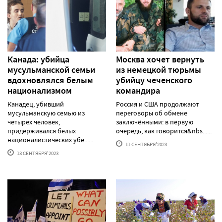
Канада: убийца
Москва хочет вернуть
мусульманской семьи
из немецкой тюрьмы
вдохновлялся белым
убийцу чеченского
национализмом
командира
Канадец, убивший
Россия и США продолжают
мусульманскую семью из
переговоры об обмене
четырех человек,
заключёнными: в первую
придерживался белых
очередь, как говорится&nbs......
националистических убе......
11 СЕНТЯБРЯ'2023
13 СЕНТЯБРЯ'2023