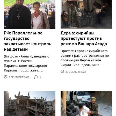
РФ: Параллельное
Деръа: сирийцы
государство
протестуют против
захватывает контроль
режима Башара Асада
над детьми
Протесты против сирийского
режима распространились по
(На фото - Анна Кузнецова с
провинции Деръа на юге
мужем) В России
Сирии. В понедельник в......
Параллельное государство
Кирилла продолжает......
28 ДЕКАБРЯ'2022
9 СЕНТЯБРЯ'2016
3