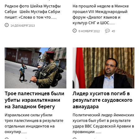
Редкое фото Шейха Мустафы
На прошлой неделе в Минске
Сабри Шейх Мустафа Сабри
прошел VIII Международный
пишет: «Слова о том что......
форум «Диалог языков и
культур СНГ и ШОС......
14 ДЕКАБРЯ'2013
6 НОЯБРЯ'2012
45
Трое палестинцев были
Лидер хуситов погиб в
убиты израильтянами
результате саудовского
на Западном берегу
авиаудара
Израильские силы убили
Политический лидер йеменских
трех палестинцев в результате
хуситов был убит в результате
отдельных инцидентов на
удара ВВС Саудовской Аравии в
оккупир......
провинции ......