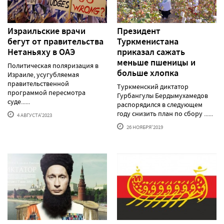
Израильские врачи
Президент
бегут от правительства
Туркменистана
Нетаньяху в ОАЭ
приказал сажать
меньше пшеницы и
Политическая поляризация в
больше хлопка
Израиле, усугубляемая
правительственной
Туркменский диктатор
программой пересмотра
Гурбангулы Бердымухамедов
суде......
распорядился в следующем
году снизить план по сбору ......
4 АВГУСТА'2023
26 НОЯБРЯ'2019