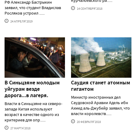
Курчалоевского ра......
РФ Александр Бастрыкин
заявил, что студент Владислав
14 СЕНТЯБРЯ'2018
Росляков устроил ......
24 АПРЕЛЯ'2019
В Синьцзяне молодым
Саудия станет атомным
уйгурам везде
гигантом
дорога...в лагеря.
Министр иностранных дел
Саудовской Аравии Адель ибн
Власти в Синьцзяне на северо-
Ахмед аль-Джубейр заявил, что
западе Китая используют
власти королевств......
возраст в качестве одного из
критериев для опр......
20 ФЕВРАЛЯ'2018
27 МАРТА'2018