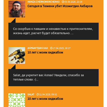
HAMZA CHERNOMORCHENKO
03.06.2026, 23:29
Сегодня в Тюмени убит Исомитдин Акбаров
Со скорбью к павшим и ненавестью к притеснителям,
жизнь идет, расчет будет обязательно. ...
ИКРАМУТДИН ХАН
17.04.2025, 00:27
10 лет с моим хиджабом
Salat, да укрепит вас Аллаx! Увидели, спасибо за
теплые слова :-)...
SALAT
11.04.2025, 09:02
10 лет с моим хиджабом