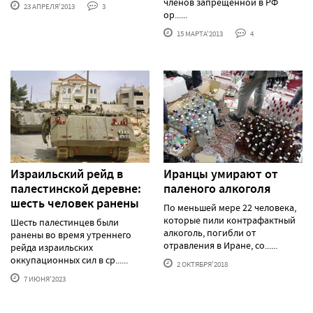
членов запрещенной в РФ
23 АПРЕЛЯ'2013
3
ор......
15 МАРТА'2013
4
Израильский рейд в
Иранцы умирают от
палестинской деревне:
паленого алкоголя
шесть человек ранены
По меньшей мере 22 человека,
которые пили контрафактный
Шесть палестинцев были
алкоголь, погибли от
ранены во время утреннего
отравления в Иране, со......
рейда израильских
оккупационных сил в ср......
2 ОКТЯБРЯ'2018
7 ИЮНЯ'2023