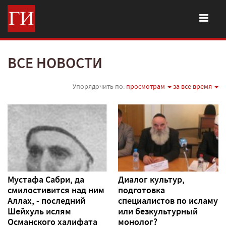
ВСЕ НОВОСТИ
Упорядочить по:
просмотрам
за все время
Мустафа Сабри, да
Диалог культур,
смилостивится над ним
подготовка
Аллах, - последний
специалистов по исламу
Шейхуль ислям
или безкультурный
Османского халифата
монолог?