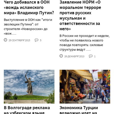
Чего добивался в ООН
Заявление НОРМ «О
«вождь исламского
моральном терроре
мира» Владимир Путин?
против русских
мусульман и
Выступление в ООН как "итоги
ответственности за
эволюции Путина": от
него»
строителя «Новороссии» до
«вож......
В России не проходит и недели,
чтобы не появилось нового
29 СЕНТЯБРЯ'2015
5
повода повторять: силовые
структуры ведут ......
26 ДЕКАБРЯ'2013
1
В Волгограде реклама
Экономика Турции
на узбекском языке
возможно идет на