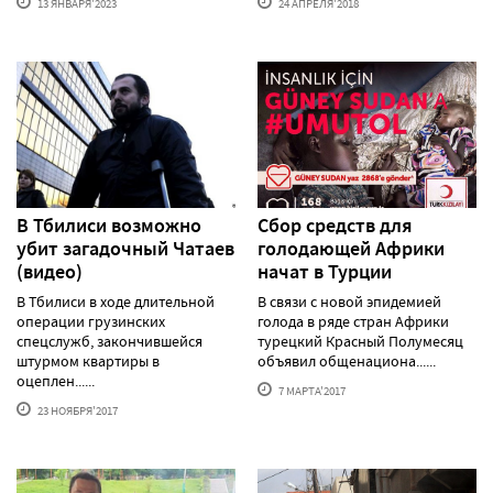
13 ЯНВАРЯ'2023
24 АПРЕЛЯ'2018
В Тбилиси возможно
Сбор средств для
убит загадочный Чатаев
голодающей Африки
(видео)
начат в Турции
В Тбилиси в ходе длительной
В связи с новой эпидемией
операции грузинских
голода в ряде стран Африки
спецслужб, закончившейся
турецкий Красный Полумесяц
штурмом квартиры в
объявил общенациона......
оцеплен......
7 МАРТА'2017
23 НОЯБРЯ'2017