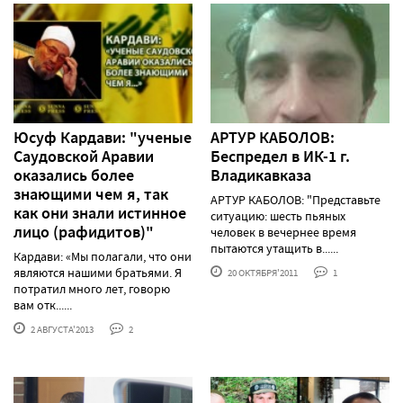
Юсуф Кардави: "ученые
АРТУР КАБОЛОВ:
Саудовской Аравии
Беспредел в ИК-1 г.
оказались более
Владикавказа
знающими чем я, так
АРТУР КАБОЛОВ: "Представьте
как они знали истинное
ситуацию: шесть пьяных
лицо (рафидитов)"
человек в вечернее время
пытаются утащить в......
Кардави: «Мы полагали, что они
являются нашими братьями. Я
20 ОКТЯБРЯ'2011
1
потратил много лет, говорю
вам отк......
2 АВГУСТА'2013
2