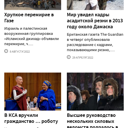
Хрупкое перемирие в
Мир увидел кадры
Газе
асадитской резни в 2013
году около Дамаска
Израиль и палестинская
вооруженная группировка
Британская газета The Guardian
«Исламский джихад» объявили
в четверг опубликовала
перемирие, ч......
расследование с кадрами,
показывающими резню,......
8 АВГУСТА'2022
29 АПРЕЛЯ'2022
В КСА вручили
Высшее руководство
гражданство … роботу
нескольких силовых
ведомств подралось в