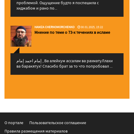
проблемой. Ощущение будто я поспешила с
хиджабом и рано по...
HAMZA CHERNOMORCHENKO
30.01.2025, 15:22
Мнение по теме о 73-х течениях в исламе
إمام احمد إمام , Ва алейкум ассалам ва рахматуЛлахи
ва баракятух! Спасибо брат за то что попробовал ...
О портале
Пользовательское соглашение
Правила размещения материалов