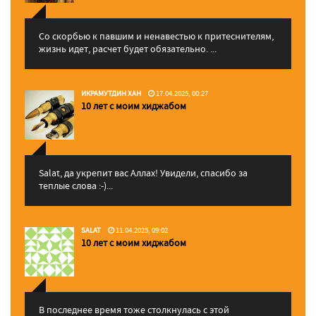
Со скорбью к павшим и ненавестью к притеснителям,
жизнь идет, расчет будет обязательно. ...
ИКРАМУТДИН ХАН
17.04.2025, 00:27
10 лет с моим хиджабом
Salat, да укрепит вас Аллаx! Увидели, спасибо за
теплые слова :-)...
SALAT
11.04.2025, 09:02
10 лет с моим хиджабом
В последнее время тоже столкнулась с этой