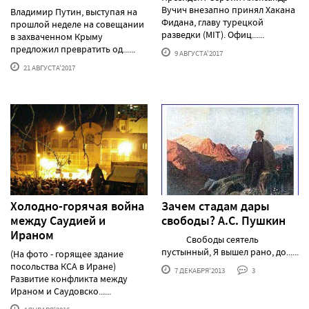
Вучич внезапно принял Хакана
Владимир Путин, выступая на
Фидана, главу турецкой
прошлой неделе на совещании
разведки (MIT). Офиц......
в захваченном Крыму
предложил превратить од......
9 АВГУСТА'2017
21 АВГУСТА'2017
Холодно-горячая война
Зачем стадам дары
между Саудией и
свободы? А.С. Пушкин
Ираном
Свободы сеятель
пустынный, Я вышел рано, до......
(На фото - горящее здание
посольства КСА в Иране)
7 ДЕКАБРЯ'2013
3
Развитие конфликта между
Ираном и Саудовско......