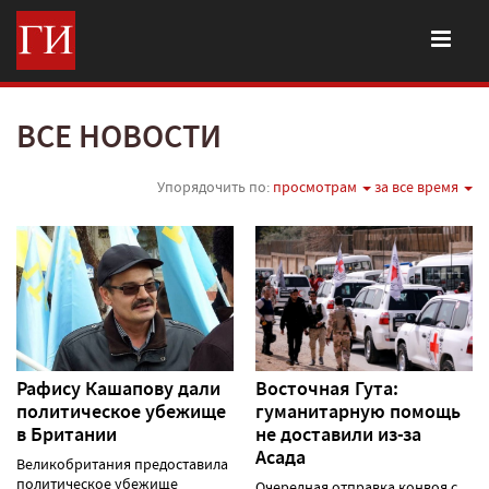
ВСЕ НОВОСТИ
Упорядочить по:
просмотрам
за все время
Рафису Кашапову дали
Восточная Гута:
политическое убежище
гуманитарную помощь
в Британии
не доставили из-за
Асада
Великобритания предоставила
политическое убежище
Очередная отправка конвоя с