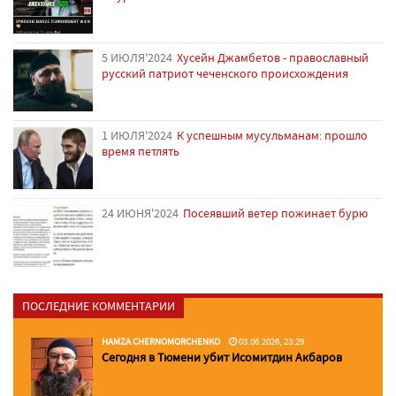
5 ИЮЛЯ'2024
Хусейн Джамбетов - православный
русский патриот чеченского происхождения
1 ИЮЛЯ'2024
К успешным мусульманам: прошло
время петлять
24 ИЮНЯ'2024
Посеявший ветер пожинает бурю
ПОСЛЕДНИЕ КОММЕНТАРИИ
HAMZA CHERNOMORCHENKO
03.06.2026, 23:29
Сегодня в Тюмени убит Исомитдин Акбаров