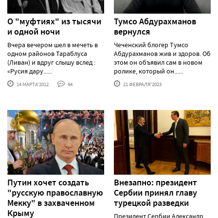
О "муфтиях" из тысячи
Тумсо Абдурахманов
и одной ночи
вернулся
Вчера вечером шел в мечеть в
Чеченский блогер Тумсо
одном районов Тараблуса
Абдурахманов жив и здоров. Об
(Ливан) и вдруг слышу вслед :
этом он объявил сам в новом
«Русия дару......
ролике, который он......
14 МАРТА'2012
64
21 ФЕВРАЛЯ'2023
Путин хочет создать
Внезапно: президент
"русскую православную
Сербии принял главу
Мекку" в захваченном
турецкой разведки
Крыму
Президент Сербии Александр