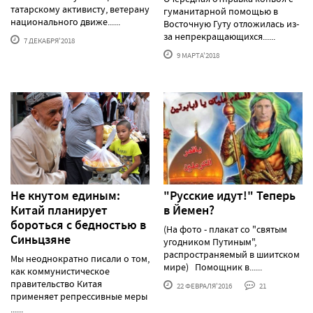
татарскому активисту, ветерану
гуманитарной помощью в
национального движе......
Восточную Гуту отложилась из-
за непрекращающихся......
7 ДЕКАБРЯ'2018
9 МАРТА'2018
Не кнутом единым:
"Русские идут!" Теперь
Китай планирует
в Йемен?
бороться с бедностью в
(На фото - плакат со "святым
Синьцзяне
угодником Путиным",
распространяемый в шиитском
Мы неоднократно писали о том,
мире) Помощник в......
как коммунистическое
правительство Китая
22 ФЕВРАЛЯ'2016
21
применяет репрессивные меры
......