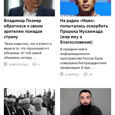
Владимир Познер
На радио «Маяк»
обратился к своим
попытались оскорбить
зрителям покидая
Пророка Мухаммада
страну
(мир ему и
благословение)
"Всем известно, что я атеист и
верю в то, что произошёл от
В середине мая в
обезьяны. От той самой
информационном
обезьяны, котору......
пространстве России была
совершена беспрецедентная
19 АВГУСТА'2013
8
провокация. В пря......
22 МАЯ'2012
19