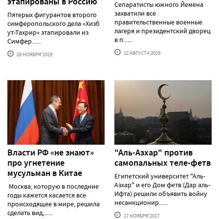
этапированы в Россию
Сепаратисты южного Йемена
захватили все
Пятерых фигурантов второго
правительственные военные
симферопольского дела «Хизб
лагеря и президентский дворец
ут-Тахрир» этапировали из
в п......
Симфер......
12 АВГУСТА'2019
28 НОЯБРЯ'2019
Власти РФ «не знают»
"Аль-Азхар" против
про угнетение
самопальных теле-фетв
мусульман в Китае
Египетский университет "Аль-
Азхар" и его Дом фетв (Дар аль-
Москва, которую в последние
Ифта) решили объявить войну
годы кажется касается все
несанкционир......
происходящее в мире, решила
сделать вид,......
17 НОЯБРЯ'2017