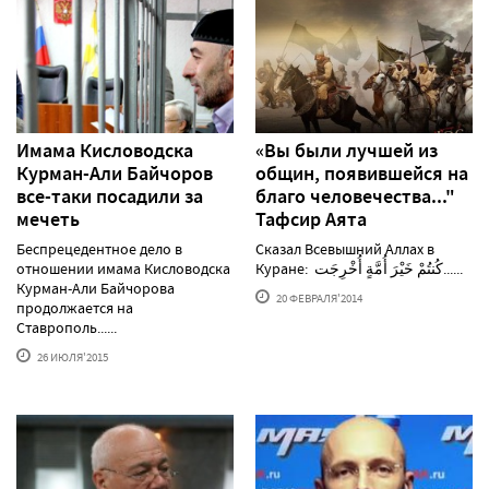
Имама Кисловодска
«Вы были лучшей из
Курман-Али Байчоров
общин, появившейся на
все-таки посадили за
благо человечества..."
мечеть
Тафсир Аята
Беспрецедентное дело в
Сказал Всевышний Аллах в
отношении имама Кисловодска
Куране:​ ​كُنتُمْ خَيْرَ أُمَّةٍ أُخْرِجَت......
Курман-Али Байчорова
20 ФЕВРАЛЯ'2014
продолжается на
Ставрополь......
26 ИЮЛЯ'2015