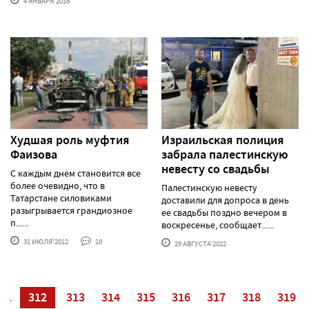
4 ЯНВАРЯ'2016
Худшая роль муфтия
Израильская полиция
Фаизова
забрала палестинскую
невесту со свадьбы
С каждым днем становится все
более очевидно, что в
Палестинскую невесту
Татарстане силовиками
доставили для допроса в день
разыгрывается грандиозное
ее свадьбы поздно вечером в
п......
воскресенье, сообщает......
31 ИЮЛЯ'2012
18
29 АВГУСТА'2022
11
312
313
314
315
316
317
318
319