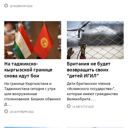
20 ФЕВРАЛЯ'2018
На таджикско-
Британия не будет
кыргызской границе
возвращать своих
снова идут бои
"детей ИГИЛ"
На границе Кыргызстана и
Дети британских членов
Таджикистана сегодня с утра
«Исламского государства»*,
шли вооруженные
которые имеют гражданство
столкновения. Бишкек обвинил
Великобрита......
Д......
13 АВГУСТА'2019
16 СЕНТЯБРЯ'2022