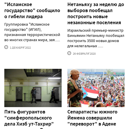
"Исламское
Нетаньяху за неделю до
государство" сообщило
выборов пообещал
о гибели лидера
построить новые
незаконные поселения
Группировка "Исламское
государство" (ИГИЛ),
Израильский премьер-министр
признанная террористической
Биньямин Нетаньяху пообещал
во многих странах мира, зая......
построить 3500 новых домов
для нелегальных ......
1 ДЕКАБРЯ'2022
26 ФЕВРАЛЯ'2020
Пять фигурантов
Сепаратисты южного
"симферопольского
Йемена совершили
дела Хизб ут-Тахрир"
"переворот" в Адене