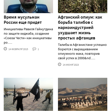
Время мусульман
Афганский опиум: как
России еще придет
борьба талибов с
наркоиндустрией
Инициативы Равиля Гайнутдина
ухудшает жизнь
по защите хиджаба, создание
простых афганцев
«Союза Чести» как инициативы
ро......
Талибы в Афганистане успешно
борются с выращиванием
14 ФЕВРАЛЯ'2015
1
опиумного мака, повторив
свой успех в 2000&nd......
14 ИЮНЯ'2023