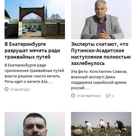
В Екатеринбурге
Эксперты считают, что
разрушат мечеть ради
Путинско-Асадитское
трамвайных путей
наступление полностью
захлебнулось
В Екатеринбурге ради
приложения трамвайных путей
(На фото: Константин Сивков,
власти решили снести мечеть.
военный эксперт) Даже
Речь идет о мечети &la......
поддержка сирийской армии
россий......
27 ИЮЛЯ'2017
27 ОКТЯБРЯ'2015
3