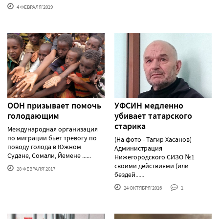
4 ФЕВРАЛЯ'2019
ООН призывает помочь
УФСИН медленно
голодающим
убивает татарского
старика
Международная организация
по миграции бьет тревогу по
(На фото - Тагир Хасанов)
поводу голода в Южном
Администрация
Судане, Сомали, Йемене ......
Нижегородского СИЗО №1
своими действиями (или
28 ФЕВРАЛЯ'2017
бездей......
24 ОКТЯБРЯ'2016
1