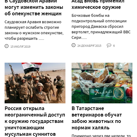
В Саудовской Аравии
Асад вновь применил
могут изменить законы
химическое оружие
об опекунстве женщин
Бочковые бомбы на
подконтрольный оппозиции
Саудовская Аравия возможно
пригород Дамаска сбросил
планирует ослабить строгие
вертолет, принадлежащий ВВС
законы о мужском опекунстве,
Сири......
чтобы разрешить ......
24 ДЕКАБРЯ'2015
6
15 ИЮЛЯ'2019
Россия открыла
В Татарстане
неограниченный доступ
ветеринаров обучат
к оружию государствам
забою животных по
уничтожающим
нормам халяль
мусульман суннитов
Примерно через две недели, то