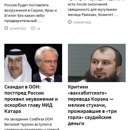
есть после окончания
Россия будет поставлять
священного для мусульман
вооружения в Сирию, Ирак и
месяца Рамазан, Комитет......
Египет без каких-либо
предварительный......
5 ИЮНЯ'2018
22 МАЯ'2015
10
Скандал в ООН:
Критики
постпред России
«ваххабитского»
проявил неуважение и
перевода Корана —
оскорбил главу МИД
мелкие стукачи,
Катара
прожиравшие в «три
горла» саудийские
На заседании Совбеза ООН
деньги
Виталий Чуркин вступил в
словесную перепалку с главой