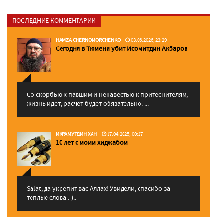
ПОСЛЕДНИЕ КОММЕНТАРИИ
HAMZA CHERNOMORCHENKO
03.06.2026, 23:29
Сегодня в Тюмени убит Исомитдин Акбаров
Со скорбью к павшим и ненавестью к притеснителям,
жизнь идет, расчет будет обязательно. ...
ИКРАМУТДИН ХАН
17.04.2025, 00:27
10 лет с моим хиджабом
Salat, да укрепит вас Аллаx! Увидели, спасибо за
теплые слова :-)...