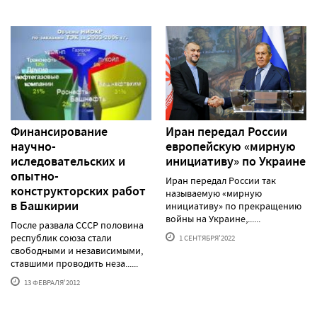
Финансирование
Иран передал России
научно-
европейскую «мирную
иследовательских и
инициативу» по Украине
опытно-
Иран передал России так
конструкторских работ
называемую «мирную
в Башкирии
инициативу» по прекращению
войны на Украине,......
После развала СССР половина
республик союза стали
1 СЕНТЯБРЯ'2022
свободными и независимыми,
ставшими проводить неза......
13 ФЕВРАЛЯ'2012