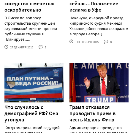
соседство с мечетью
сейчас…Положение
оскорбительно
ислама в Уфе
В Омске по вопросу
Накануне, очередной приезд
строительства крупнейшей
киприйского суфия Мехмеда
зауральской мечети прошли
Хаккани, обвенчался скандалом
публичные слушания.
в городе Белорец......
Планирует......
1 СЕНТЯБРЯ'2015
8
27 ДЕКАБРЯ'2016
1
Что случилось с
Трамп отказался
демографией РФ? Она
проводить прием в
утонула
честь Ид аль-Фитр
Когда американский ведущий
Администрация президента
Ларри Кинг спросил
США Дональда Трампа впервые