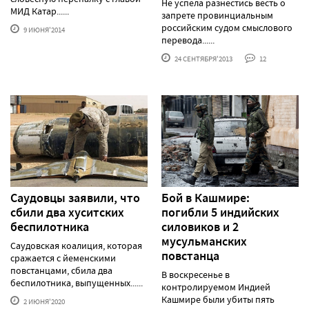
Не успела разнестись весть о
МИД Катар......
запрете провинциальным
российским судом смыслового
9 ИЮНЯ'2014
перевода......
24 СЕНТЯБРЯ'2013
12
Саудовцы заявили, что
Бой в Кашмире:
сбили два хуситских
погибли 5 индийских
беспилотника
силовиков и 2
мусульманских
Саудовская коалиция, которая
повстанца
сражается с йеменскими
повстанцами, сбила два
В воскресенье в
беспилотника, выпущенных......
контролируемом Индией
Кашмире были убиты пять
2 ИЮНЯ'2020