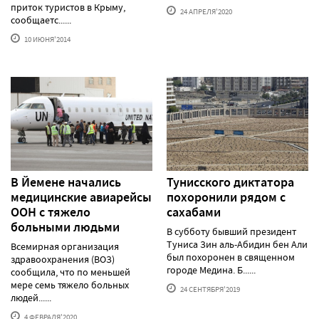
приток туристов в Крыму,
24 АПРЕЛЯ'2020
сообщаетс......
10 ИЮНЯ'2014
В Йемене начались
Тунисского диктатора
медицинские авиарейсы
похоронили рядом с
ООН с тяжело
сахабами
больными людьми
В субботу бывший президент
Туниса Зин аль-Абидин бен Али
Всемирная организация
был похоронен в священном
здравоохранения (ВОЗ)
городе Медина. Б......
сообщила, что по меньшей
мере семь тяжело больных
24 СЕНТЯБРЯ'2019
людей......
4 ФЕВРАЛЯ'2020