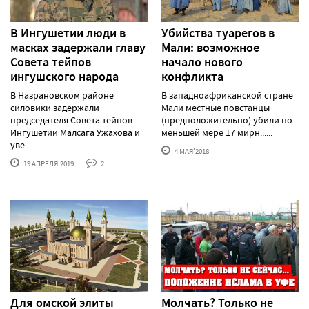
В Ингушетии люди в
Убийства туарегов в
масках задержали главу
Мали: возможное
Совета тейпов
начало нового
ингушского народа
конфликта
В Назрановском районе
В западноафриканской стране
силовики задержали
Мали местные повстанцы
председателя Совета тейпов
(предположительно) убили по
Ингушетии Малсага Ужахова и
меньшей мере 17 мирн......
уве......
4 МАЯ'2018
19 АПРЕЛЯ'2019
2
Для омской элиты
Молчать? Только не