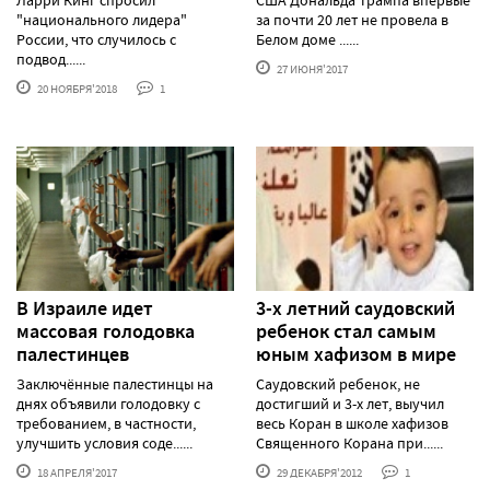
"национального лидера"
за почти 20 лет не провела в
России, что случилось с
Белом доме ......
подвод......
27 ИЮНЯ'2017
20 НОЯБРЯ'2018
1
В Израиле идет
3-х летний саудовский
массовая голодовка
ребенок стал самым
палестинцев
юным хафизом в мире
Заключённые палестинцы на
Саудовский ребенок, не
днях объявили голодовку с
достигший и 3-х лет, выучил
требованием, в частности,
весь Коран в школе хафизов
улучшить условия соде......
Cвященного Корана при......
18 АПРЕЛЯ'2017
29 ДЕКАБРЯ'2012
1