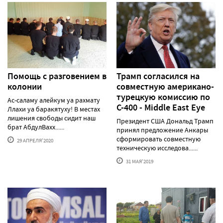
Помощь с разговением в
Трамп согласился на
колонии
совместную американо-
турецкую комиссию по
Ас-саламу алейкум уа рахмату
С-400 - Middle East Eye
Ллахи уа баракятуху! В местах
лишения свободы сидит наш
Президент США Дональд Трамп
брат АбдулВахх......
принял предложение Анкары
сформировать совместную
29 АПРЕЛЯ'2020
техническую исследова......
31 МАЯ'2019