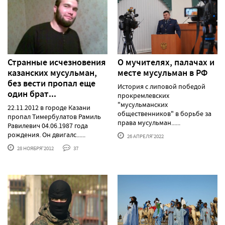
Странные исчезновения
О мучителях, палачах и
казанских мусульман,
месте мусульман в РФ
без вести пропал еще
История с липовой победой
один брат...
прокремлевских
"мусульманских
22.11.2012 в городе Казани
общественников" в борьбе за
пропал Тимербулатов Рамиль
права мусульман......
Равилевич 04.06.1987 года
рождения. Он двигалс......
26 АПРЕЛЯ'2022
28 НОЯБРЯ'2012
37