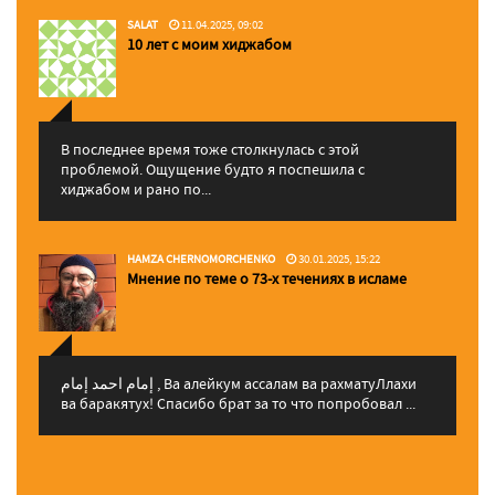
SALAT
11.04.2025, 09:02
10 лет с моим хиджабом
В последнее время тоже столкнулась с этой
проблемой. Ощущение будто я поспешила с
хиджабом и рано по...
HAMZA CHERNOMORCHENKO
30.01.2025, 15:22
Мнение по теме о 73-х течениях в исламе
إمام احمد إمام , Ва алейкум ассалам ва рахматуЛлахи
ва баракятух! Спасибо брат за то что попробовал ...