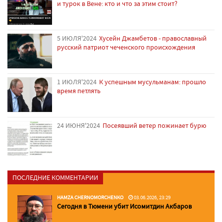
и турок в Вене: кто и что за этим стоит?
5 ИЮЛЯ'2024
Хусейн Джамбетов - православный
русский патриот чеченского происхождения
1 ИЮЛЯ'2024
К успешным мусульманам: прошло
время петлять
24 ИЮНЯ'2024
Посеявший ветер пожинает бурю
ПОСЛЕДНИЕ КОММЕНТАРИИ
HAMZA CHERNOMORCHENKO
03.06.2026, 23:29
Сегодня в Тюмени убит Исомитдин Акбаров