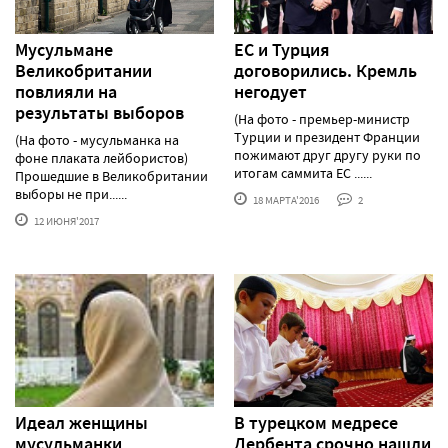
Мусульмане
ЕС и Турция
Великобритании
договорились. Кремль
повлияли на
негодует
результаты выборов
(На фото - премьер-министр
Турции и президент Франции
(На фото - мусульманка на
пожимают друг другу руки по
фоне плаката лейбористов)
итогам саммита ЕС ......
Прошедшие в Великобритании
выборы не при......
18 МАРТА'2016
2
12 ИЮНЯ'2017
Идеал женщины
В турецком медресе
мусульманки
Дербента срочно нашли