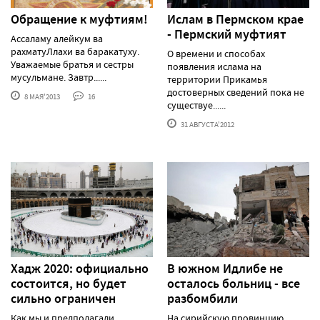
Обращение к муфтиям!
Ислам в Пермском крае
- Пермский муфтият
Ассаламу алейкум ва
рахматуЛлахи ва баракатуху.
О времени и способах
Уважаемые братья и сестры
появления ислама на
мусульмане. Завтр......
территории Прикамья
достоверных сведений пока не
8 МАЯ'2013
16
существуе......
31 АВГУСТА'2012
Хадж 2020: официально
В южном Идлибе не
состоится, но будет
осталось больниц - все
сильно ограничен
разбомбили
Как мы и предполагали
На сирийскую провинцию