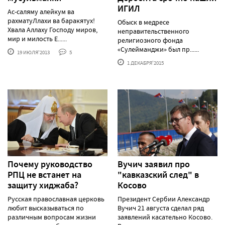
ИГИЛ
Ас-саляму алейкум ва
рахматуЛлахи ва баракятух!
Обыск в медресе
Хвала Аллаху Господу миров,
неправительственного
мир и милость Е......
религиозного фонда
«Сулейманджи» был пр......
19 ИЮЛЯ'2013
5
1 ДЕКАБРЯ'2015
Почему руководство
Вучич заявил про
РПЦ не встанет на
"кавказский след" в
защиту хиджаба?
Косово
Русская православная церковь
Президент Сербии Александр
любит высказываться по
Вучич 21 августа сделал ряд
различным вопросам жизни
заявлений касательно Косово.