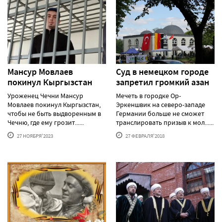
Мансур Мовлаев
Суд в немецком городе
покинул Кыргызстан
запретил громкий азан
Уроженец Чечни Мансур
Мечеть в городке Ор-
Мовлаев покинул Кыргызстан,
Эркеншвик на северо-западе
чтобы не быть выдворенным в
Германии больше не сможет
Чечню, где ему грозит......
транслировать призыв к мол......
27 НОЯБРЯ'2023
27 ФЕВРАЛЯ'2018