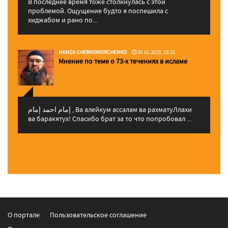
В последнее время тоже столкнулась с этой
проблемой. Ощущение будто я поспешила с
хиджабом и рано по...
HAMZA CHERNOMORCHENKO
30.01.2025, 15:22
Мнение по теме о 73-х течениях в исламе
إمام احمد إمام , Ва алейкум ассалам ва рахматуЛлахи
ва баракятух! Спасибо брат за то что попробовал ...
О портале
Пользовательское соглашение