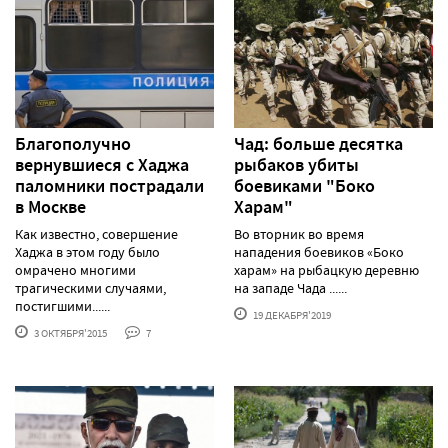
Благополучно
Чад: больше десятка
вернувшиеся с Хаджа
рыбаков убиты
паломники пострадали
боевиками "Боко
в Москве
Харам"
Как известно, совершение
Во вторник во время
Хаджа в этом году было
нападения боевиков «Боко
омрачено многими
харам» на рыбацкую деревню
трагическими случаями,
на западе Чада ......
постигшими......
19 ДЕКАБРЯ'2019
3 ОКТЯБРЯ'2015
7