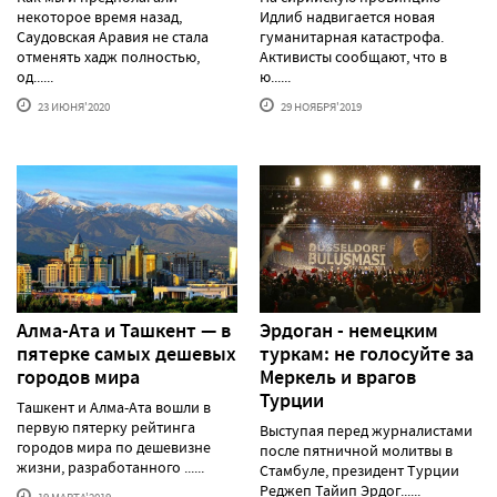
некоторое время назад,
Идлиб надвигается новая
Саудовская Аравия не стала
гуманитарная катастрофа.
отменять хадж полностью,
Активисты сообщают, что в
од......
ю......
23 ИЮНЯ'2020
29 НОЯБРЯ'2019
Алма-Ата и Ташкент — в
Эрдоган - немецким
пятерке самых дешевых
туркам: не голосуйте за
городов мира
Меркель и врагов
Турции
Ташкент и Алма-Ата вошли в
первую пятерку рейтинга
Выступая перед журналистами
городов мира по дешевизне
после пятничной молитвы в
жизни, разработанного ......
Стамбуле, президент Турции
Реджеп Тайип Эрдог......
19 МАРТА'2019