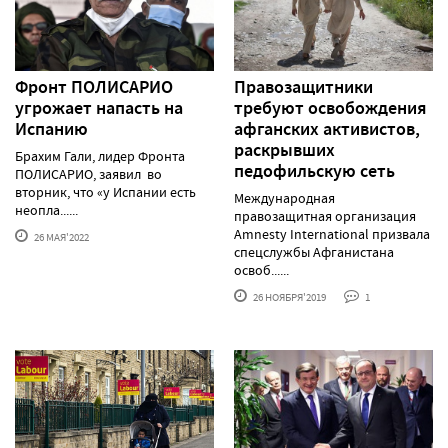
Фронт ПОЛИСАРИО
Правозащитники
угрожает напасть на
требуют освобождения
Испанию
афганских активистов,
раскрывших
Брахим Гали, лидер Фронта
педофильскую сеть
ПОЛИСАРИО, заявил во
вторник, что «у Испании есть
Международная
неопла......
правозащитная организация
Amnesty International призвала
26 МАЯ'2022
спецслужбы Афганистана
освоб......
26 НОЯБРЯ'2019
1