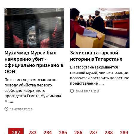
Мухаммад Мурси был
Зачистка татарской
намеренно убит -
истории в Татарстане
официально признано в
В Татарстане закрывается
ООН
главный музей, чьи экспозиции
позволяли составить целостное
После месяцев молчания по
представление ......
поводу убийства первого
свободно избранного
28 ФЕВРАЛЯ'2019
президента Египта Мухаммада
М......
11 НОЯБРЯ'2019
81
282
283
284
285
286
287
288
289