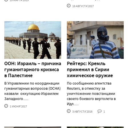
18 АВГУСТА'2017
ООН: Израиль – причина
Рейтерс: Кремль
гуманитарного кризиса
применил в Сирии
в Палестине
химическое оружие
В Управлении по координации
По сообщению агентства
гуманитарных вопросов (OCHA)
Reuters, в отместку за
назвали оккупацию Израилем
уничтожение повстанцами
Западного......
своего боевого вертолета в
Идл......
1 ИЮНЯ'2017
3 АВГУСТА'2016
1