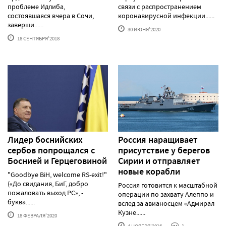
проблеме Идлиба,
связи с распространением
состоявшаяся вчера в Сочи,
коронавирусной инфекции......
заверши......
30 ИЮНЯ'2020
18 СЕНТЯБРЯ'2018
Лидер боснийских
Россия наращивает
сербов попрощался с
присутствие у берегов
Боснией и Герцеговиной
Сирии и отправляет
новые корабли
"Goodbye BiH, welcome RS-exit!"
(«До свидания, БиГ, добро
Россия готовится к масштабной
пожаловать выход РС», -
операции по захвату Алеппо и
буква......
вслед за авианосцем «Адмирал
Кузне......
18 ФЕВРАЛЯ'2020