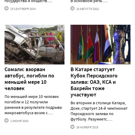
государства и обществ......
В основном речь......
15 СЕНТЯБРЯ'2014
23 АВГУСТА'2022
Сомали: взорван
В Катаре стартует
автобус, погибли по
Кубок Персидского
меньшей мере 10
залива: ОАЭ, КСА и
человек
Бахрейн тоже
участвуют
По меньшей мере 10 человек
погибли и 12 получили
Во вторник в столице Катара,
ранения в результате подрыва
Дохе, стартует 24-й чемпионат
микроавтобуса возле с......
Персидского залива по
футболу. Разумеетс......
1 ИЮНЯ'2020
26 НОЯБРЯ'2019