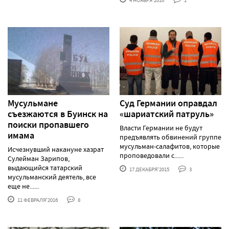
4 НОЯБРЯ'2016
1
Мусульмане
Суд Германии оправдал
съезжаются в Буинск на
«шариатский патруль»
поиски пропавшего
Власти Германии не будут
имама
предъявлять обвинений группе
мусульман-салафитов, которые
Исчезнувший накануне хазрат
проповедовали с......
Сулейман Зарипов,
выдающийся татарский
17 ДЕКАБРЯ'2015
3
мусульманский деятель, все
еще не......
11 ФЕВРАЛЯ'2016
8